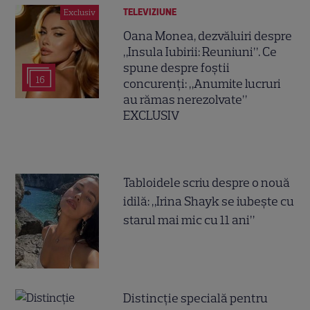
TELEVIZIUNE
Exclusiv
Oana Monea, dezvăluiri despre
„Insula Iubirii: Reuniuni”. Ce
spune despre foștii
16
concurenți: „Anumite lucruri
au rămas nerezolvate”
EXCLUSIV
Tabloidele scriu despre o nouă
idilă: „Irina Shayk se iubește cu
starul mai mic cu 11 ani”
Distincție specială pentru