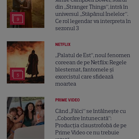
din „Stranger Things”, intră în
universul „Stăpânul Inelelor”.
9
Ce rol legendar va interpreta în
sezonul 3
NETFLIX
„Palatul de Est”, noul fenomen
coreean de pe Netflix: Regele
blestemat, fantomele și
5
exorcistul care sfidează
moartea
PRIME VIDEO
Când „Fălci” se întâlnește cu
„Coborâre întunecată”:
Producția claustrofobă de pe
Prime Video ce nu trebuie