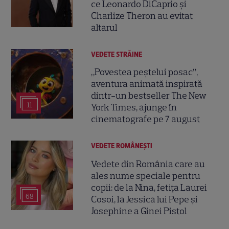
ce Leonardo DiCaprio și
Charlize Theron au evitat
altarul
VEDETE STRĂINE
„Povestea peștelui posac”,
aventura animată inspirată
dintr-un bestseller The New
11
York Times, ajunge în
cinematografe pe 7 august
VEDETE ROMÂNEŞTI
Vedete din România care au
ales nume speciale pentru
copii: de la Nina, fetița Laurei
68
Cosoi, la Jessica lui Pepe și
Josephine a Ginei Pistol