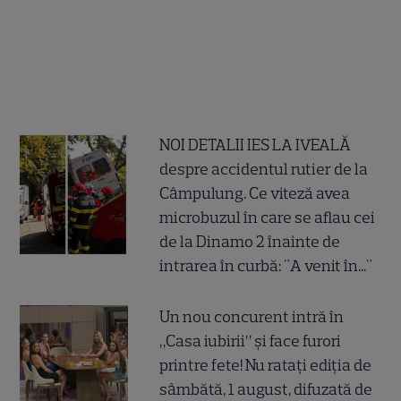
NOI DETALII IES LA IVEALĂ
despre accidentul rutier de la
Câmpulung. Ce viteză avea
microbuzul în care se aflau cei
de la Dinamo 2 înainte de
intrarea în curbă: "A venit în..."
Un nou concurent intră în
„Casa iubirii” și face furori
printre fete! Nu ratați ediția de
sâmbătă, 1 august, difuzată de