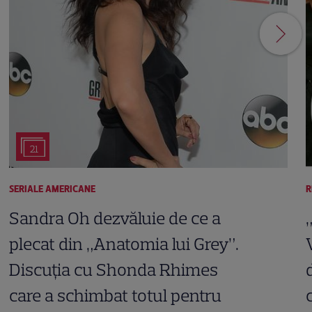
21
SERIALE AMERICANE
R
Sandra Oh dezvăluie de ce a
plecat din „Anatomia lui Grey”.
Discuția cu Shonda Rhimes
care a schimbat totul pentru