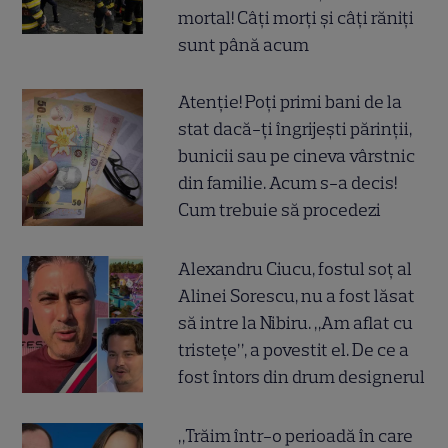
mortal! Câți morți și câți răniți
sunt până acum
Atenție! Poți primi bani de la
stat dacă-ți îngrijești părinții,
bunicii sau pe cineva vârstnic
din familie. Acum s-a decis!
Cum trebuie să procedezi
Alexandru Ciucu, fostul soț al
Alinei Sorescu, nu a fost lăsat
să intre la Nibiru. „Am aflat cu
tristețe”, a povestit el. De ce a
fost întors din drum designerul
„Trăim într-o perioadă în care