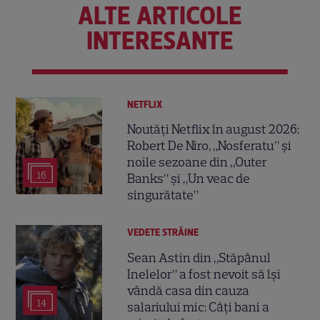
ALTE ARTICOLE
INTERESANTE
NETFLIX
Noutăți Netflix în august 2026:
Robert De Niro, „Nosferatu” și
noile sezoane din „Outer
16
Banks” și „Un veac de
singurătate”
VEDETE STRĂINE
Sean Astin din „Stăpânul
Inelelor” a fost nevoit să își
vândă casa din cauza
14
salariului mic: Câți bani a