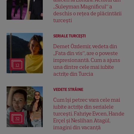
„Suleyman Magnificul” a
deschis o rețea de plăcintării
turcești
SERIALE TURCEŞTI
Demet Özdemir, vedeta din
„Fata din vis”, are o poveste
impresionantă. Cum a ajuns
12
una dintre cele mai iubite
actrițe din Turcia
VEDETE STRĂINE
Cum își petrec vara cele mai
iubite actrițe din serialele
turcești. Fahriye Evcen, Hande
32
Erçel și Neslihan Atagül,
imagini din vacanță