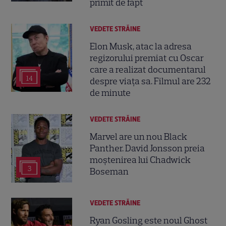
primit de fapt
VEDETE STRĂINE
Elon Musk, atac la adresa
regizorului premiat cu Oscar
care a realizat documentarul
14
despre viața sa. Filmul are 232
de minute
VEDETE STRĂINE
Marvel are un nou Black
Panther. David Jonsson preia
moștenirea lui Chadwick
3
Boseman
VEDETE STRĂINE
Ryan Gosling este noul Ghost