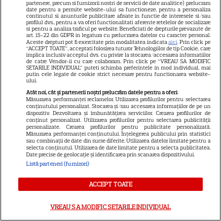
vârstă și povestea de iubire
partenere, precum si furnizorii nostri de servicii de date analitice) prelucram
date pentru a permite website-ului sa functioneze, pentru a personaliza
29
care durează de peste 10 ani
continutul si anunturile publicitare afisate in functie de interesele si/sau
profilul dvs., pentru a va oferi functionalitati aferente retelelor de socializare
si pentru a analiza traficul pe website. Beneficiati de drepturile prevazute de
art. 15-22 din GDPR in legatura cu prelucrarea datelor cu caracter personal.
Aceste drepturi pot fi exercitate prin modalitatea indicata
aici
. Prin click pe
VEDETE STRĂINE
“ACCEPT TOATE”, acceptati folosirea tuturor Tehnologiilor de tip Cookie, care
implica inclusiv acceptul dvs. cu privire la stocarea/accesarea informatiilor
O mai ții minte pe mama lui
de catre Vendor-ii cu care colaboram. Prin click pe “VREAU SA MODIFIC
SETARILE INDIVIDUAL” puteti schimba preferintele in mod individual, mai
Stifler din „American Pie”?
putin cele legate de cookie strict necesare pentru functionarea website-
ului.
Jennifer Coolidge, la 64 de ani,
7
Atât noi, cât și partenerii noștri prelucrăm datele pentru a oferi:
dezvăluie greșeala pe care o
Măsurarea performanței reclamelor. Utilizarea profilurilor pentru selectarea
regretă și astăzi
conținutului personalizat. Stocarea și/sau accesarea informațiilor de pe un
dispozitiv. Dezvoltarea și îmbunătățirea serviciilor. Crearea profilurilor de
conținut personalizat. Utilizarea profilurilor pentru selectarea publicității
personalizate. Crearea profilurilor pentru publicitate personalizată.
VEDETE ROMÂNEŞTI
Măsurarea performanței conținutului. Înțelegerea publicului prin statistici
sau combinații de date din surse diferite. Utilizarea datelor limitate pentru a
selecta conținutul. Utilizarea de date limitate pentru a selecta publicitatea.
Cezar Ouatu a devenit tată
Date precise de geolocație și identificarea prin scanarea dispozitivului.
pentru prima dată la 46 de ani.
Listă parteneri (furnizori)
Ce nume deosebit a ales
4
pentru fetița lui
ACCEPT TOATE
VREAU SA MODIFIC SETARILE INDIVIDUAL
TELEVIZIUNE