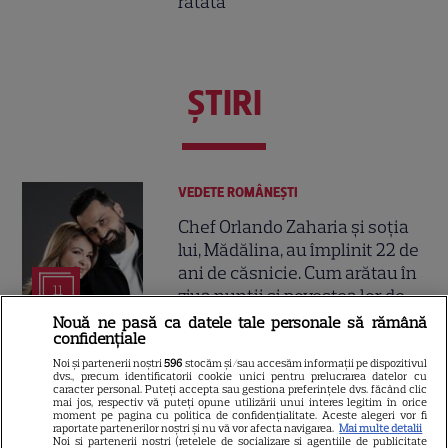
ratată
ŞTIRI
VEDETE ROMÂNEŞTI
Chef Orlando Zaharia și soția
lui, Mădălina, au împlinit 22 de
ani de căsnicie. Cum arătau în
11
ziua nunții și povestea lor de
iubire
Nouă ne pasă ca datele tale personale să rămână
confidențiale
Noi și partenerii noștri
596
stocăm și/sau accesăm informații pe dispozitivul
VEDETE ROMÂNEŞTI
dvs., precum identificatorii cookie unici pentru prelucrarea datelor cu
caracter personal. Puteți accepta sau gestiona preferințele dvs. făcând clic
mai jos, respectiv vă puteți opune utilizării unui interes legitim în orice
Cine este Cosmin Curticăpean,
moment pe pagina cu politica de confidențialitate. Aceste alegeri vor fi
soțul Laurei Cosoi. Afaceri,
raportate partenerilor noștri și nu vă vor afecta navigarea.
Mai multe detalii
Noi si partenerii nostri (retelele de socializare si agentiile de publicitate