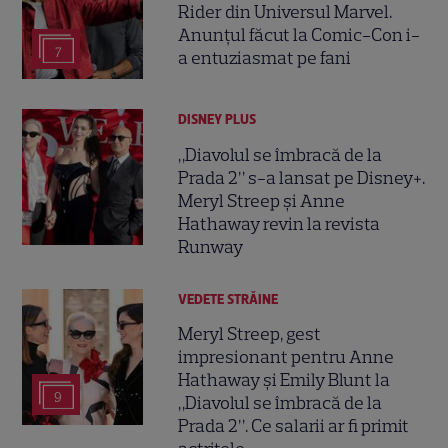
Rider din Universul Marvel.
Anunțul făcut la Comic-Con i-
7
a entuziasmat pe fani
DISNEY PLUS
„Diavolul se îmbracă de la
Prada 2” s-a lansat pe Disney+.
Meryl Streep și Anne
Hathaway revin la revista
Runway
VEDETE STRĂINE
Meryl Streep, gest
impresionant pentru Anne
Hathaway și Emily Blunt la
9
„Diavolul se îmbracă de la
Prada 2”. Ce salarii ar fi primit