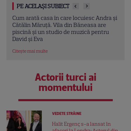
PE ACELAȘI SUBIECT
ra și
Concertele Electric Castle 2026 se văd în
Unde
premieră LIVE pe VOYO. Programul
Andr
ru
complet al transmisiunilor
Lavi
imag
Citește mai multe
Citeș
Actorii turci ai
momentului
VEDETE STRĂINE
Halit Ergenç s-a lansat în
afaceri la Londra: Actorul din