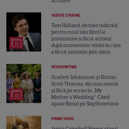
actrițele
VEDETE STRĂINE
Tom Holland, decizie radicală
pentru noul său film! Ce
promisiune a făcut actorul
13
după momentele virale în care
a făcut senzație prin dans
SKYSHOWTIME
Scarlett Johansson și Kristin
Scott Thomas, din nou mamă
și fiică pe ecran în „My
13
Mother's Wedding”. Când
apare filmul pe SkyShowtime
PRIME VIDEO
Jamie Campbell Bower, starul