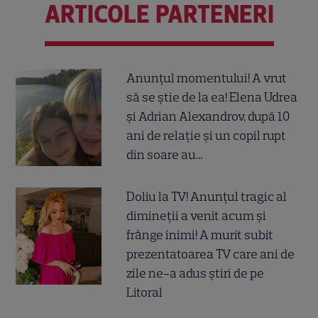
ARTICOLE PARTENERI
Anunțul momentului! A vrut
să se știe de la ea! Elena Udrea
și Adrian Alexandrov, după 10
ani de relație și un copil rupt
din soare au...
Doliu la TV! Anunțul tragic al
dimineții a venit acum și
frânge inimi! A murit subit
prezentatoarea TV care ani de
zile ne-a adus știri de pe
Litoral