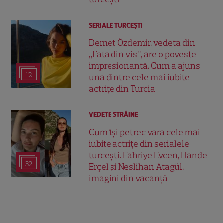
SERIALE TURCEŞTI
Demet Özdemir, vedeta din
„Fata din vis”, are o poveste
impresionantă. Cum a ajuns
12
una dintre cele mai iubite
actrițe din Turcia
VEDETE STRĂINE
Cum își petrec vara cele mai
iubite actrițe din serialele
turcești. Fahriye Evcen, Hande
32
Erçel și Neslihan Atagül,
imagini din vacanță