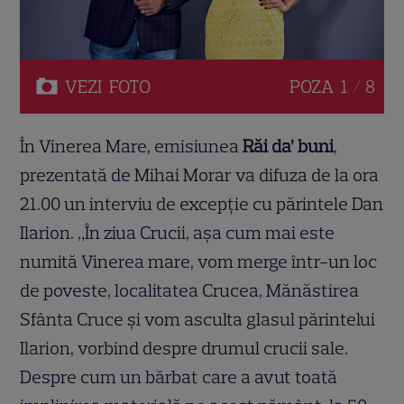
VEZI
FOTO
POZA
1 / 8
În Vinerea Mare, emisiunea
Răi da’ buni
,
prezentată de Mihai Morar va difuza de la ora
21.00 un interviu de excepţie cu părintele Dan
Ilarion. „În ziua Crucii, aşa cum mai este
numită Vinerea mare, vom merge într-un loc
de poveste, localitatea Crucea, Mănăstirea
Sfânta Cruce şi vom asculta glasul părintelui
Ilarion, vorbind despre drumul crucii sale.
Despre cum un bărbat care a avut toată