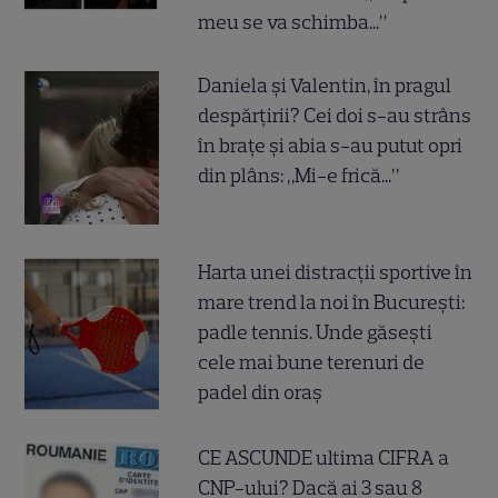
meu se va schimba...”
Daniela și Valentin, în pragul
despărțirii? Cei doi s-au strâns
în brațe și abia s-au putut opri
din plâns: „Mi-e frică...”
Harta unei distracții sportive în
mare trend la noi în București:
padle tennis. Unde găsești
cele mai bune terenuri de
padel din oraș
CE ASCUNDE ultima CIFRA a
CNP-ului? Dacă ai 3 sau 8