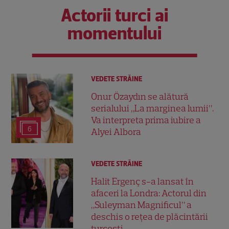
Actorii turci ai
momentului
VEDETE STRĂINE
Onur Özaydın se alătură
serialului „La marginea lumii”.
Va interpreta prima iubire a
6
Alyei Albora
VEDETE STRĂINE
Halit Ergenç s-a lansat în
afaceri la Londra: Actorul din
„Suleyman Magnificul” a
deschis o rețea de plăcintării
turcești