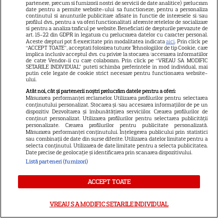
partenere, precum si furnizorii nostri de servicii de date analitice) prelucram
date pentru a permite website-ului sa functioneze, pentru a personaliza
continutul si anunturile publicitare afisate in functie de interesele si/sau
profilul dvs., pentru a va oferi functionalitati aferente retelelor de socializare
si pentru a analiza traficul pe website. Beneficiati de drepturile prevazute de
art. 15-22 din GDPR in legatura cu prelucrarea datelor cu caracter personal.
Aceste drepturi pot fi exercitate prin modalitatea indicata
aici
. Prin click pe
“ACCEPT TOATE”, acceptati folosirea tuturor Tehnologiilor de tip Cookie, care
implica inclusiv acceptul dvs. cu privire la stocarea/accesarea informatiilor
de catre Vendor-ii cu care colaboram. Prin click pe “VREAU SA MODIFIC
SETARILE INDIVIDUAL” puteti schimba preferintele in mod individual, mai
putin cele legate de cookie strict necesare pentru functionarea website-
ALTE ARTICOLE
ului.
Atât noi, cât și partenerii noștri prelucrăm datele pentru a oferi:
INTERESANTE
Măsurarea performanței reclamelor. Utilizarea profilurilor pentru selectarea
conținutului personalizat. Stocarea și/sau accesarea informațiilor de pe un
dispozitiv. Dezvoltarea și îmbunătățirea serviciilor. Crearea profilurilor de
conținut personalizat. Utilizarea profilurilor pentru selectarea publicității
personalizate. Crearea profilurilor pentru publicitate personalizată.
Măsurarea performanței conținutului. Înțelegerea publicului prin statistici
sau combinații de date din surse diferite. Utilizarea datelor limitate pentru a
PRIME VIDEO
selecta conținutul. Utilizarea de date limitate pentru a selecta publicitatea.
Date precise de geolocație și identificarea prin scanarea dispozitivului.
Premierele Prime Video din
Listă parteneri (furnizori)
august 2026: „Reacher”
sezonul 4, „Sterling Point” și
ACCEPT TOATE
6
noi filme de neratat
VREAU SA MODIFIC SETARILE INDIVIDUAL