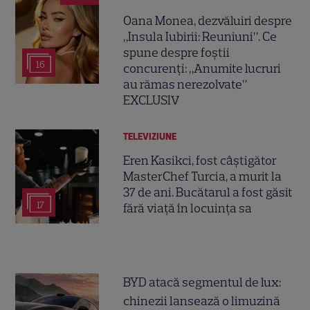
Oana Monea, dezvăluiri despre
„Insula Iubirii: Reuniuni”. Ce
spune despre foștii
16
concurenți: „Anumite lucruri
au rămas nerezolvate”
EXCLUSIV
TELEVIZIUNE
Eren Kasikci, fost câștigător
MasterChef Turcia, a murit la
37 de ani. Bucătarul a fost găsit
17
fără viață în locuința sa
BYD atacă segmentul de lux:
chinezii lansează o limuzină