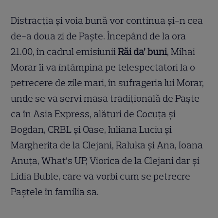
Distracția și voia bună vor continua și-n cea
de-a doua zi de Paște. Începând de la ora
21.00, în cadrul emisiunii
Răi da’ buni
, Mihai
Morar îi va întâmpina pe telespectatori la o
petrecere de zile mari, în sufrageria lui Morar,
unde se va servi masa tradiţională de Paște
ca în Asia Express, alături de Cocuţa şi
Bogdan, CRBL şi Oase, Iuliana Luciu şi
Margherita de la Clejani, Raluka şi Ana, Ioana
Anuţa, What’s UP, Viorica de la Clejani dar şi
Lidia Buble, care va vorbi cum se petrecre
Paştele în familia sa.