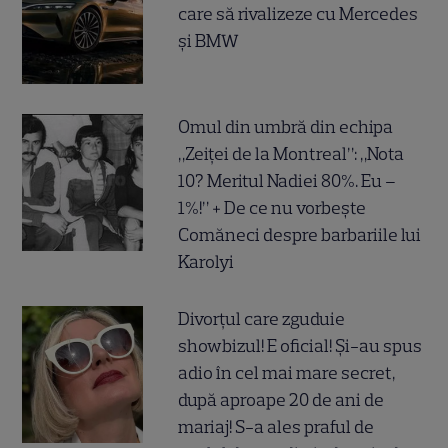
care să rivalizeze cu Mercedes
și BMW
Omul din umbră din echipa
„Zeiței de la Montreal”: „Nota
10? Meritul Nadiei 80%. Eu –
1%!” + De ce nu vorbește
Comăneci despre barbariile lui
Karolyi
Divorțul care zguduie
showbizul! E oficial! Și-au spus
adio în cel mai mare secret,
după aproape 20 de ani de
mariaj! S-a ales praful de