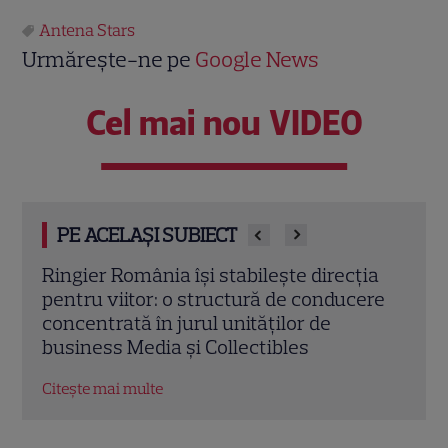
Antena Stars
Urmărește-ne pe
Google News
Cel mai nou VIDEO
PE ACELAȘI SUBIECT
ia
„Mireasa” revine cu sezonul 14. Antena 1
„Poft
ere
a anunțat data premierei și surprizele
augu
din „Regatul inimii”
vict
pe c
Citește mai multe
Citeș