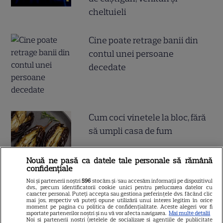
cheltuieli
Cine poate retrage banii din
contul unei persoane
decedate
Cum coci vinetele la bloc, fără
să umpli casa de fum
Nouă ne pasă ca datele tale personale să rămână
confidențiale
Noi și partenerii noștri
596
stocăm și/sau accesăm informații pe dispozitivul
dvs., precum identificatorii cookie unici pentru prelucrarea datelor cu
caracter personal. Puteți accepta sau gestiona preferințele dvs. făcând clic
Ce este pământul de diatomee
mai jos, respectiv vă puteți opune utilizării unui interes legitim în orice
moment pe pagina cu politica de confidențialitate. Aceste alegeri vor fi
și cum se utilizează
raportate partenerilor noștri și nu vă vor afecta navigarea.
Mai multe detalii
Noi si partenerii nostri (retelele de socializare si agentiile de publicitate