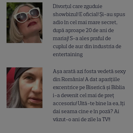
Divorțul care zguduie
showbizul! E oficial! Și-au spus
adio în cel mai mare secret,
după aproape 20 de ani de
mariaj! S-a ales praful de
cuplul de aur din industria de
entertaining
Așa arată azi fosta vedetă sexy
din România! A dat aparițiile
excentrice pe Biserică și Biblia
i-a devenit cel mai de preț
accesoriu! Uită-te bine la ea, îți
dai seama cine e în poză? Ai
văzut-o ani de zile la TV!!