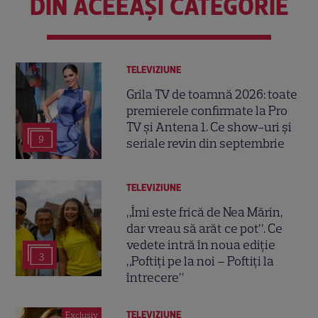
DIN ACEEAȘI CATEGORIE
TELEVIZIUNE
Grila TV de toamnă 2026: toate
premierele confirmate la Pro
TV și Antena 1. Ce show-uri și
9
seriale revin din septembrie
TELEVIZIUNE
„Îmi este frică de Nea Mărin,
dar vreau să arăt ce pot”. Ce
vedete intră în noua ediție
3
„Poftiți pe la noi – Poftiți la
întrecere”
TELEVIZIUNE
Exclusiv