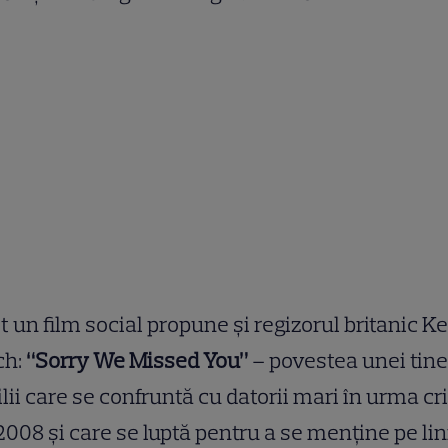
ot un film social propune și regizorul britanic K
ch:
“Sorry We Missed You”
– povestea unei tine
lii care se confruntă cu datorii mari în urma cr
2008 și care se luptă pentru a se menține pe lin