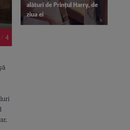
alături de Prințul Harry, de
ziua ei
 / 4
șă
luri
d
ar,