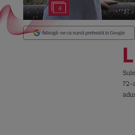
4
Adaugă-ne ca sursă preferată în Google
L
Sule
72-a
adu