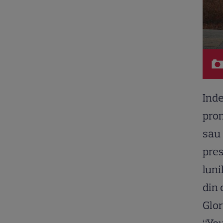
Inde
prom
sau 
pres
luni
din 
Glor