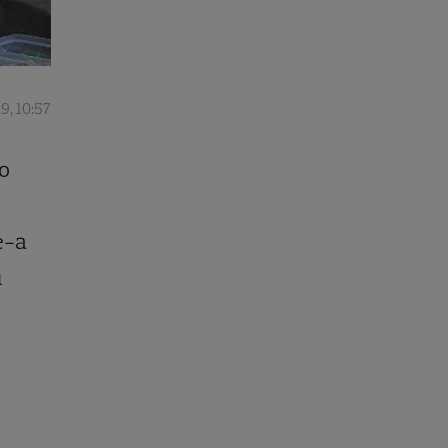
19, 10:57
o
e-a
i