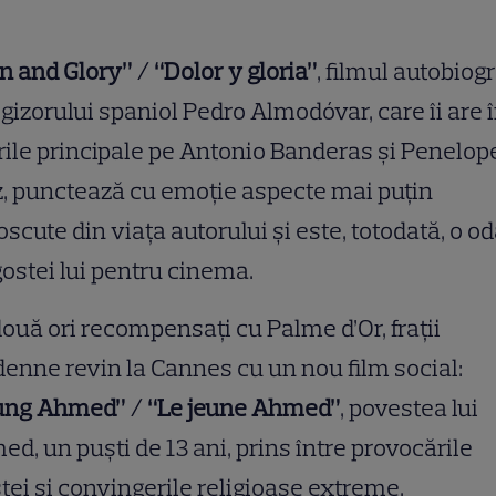
n and Glory” / “Dolor y gloria”
, filmul autobiogr
egizorului spaniol Pedro Almodóvar, care îi are 
rile principale pe Antonio Banderas și Penelop
, punctează cu emoție aspecte mai puțin
scute din viața autorului și este, totodată, o od
ostei lui pentru cinema.
ouă ori recompensaţi cu Palme d’Or, fraţii
enne revin la Cannes cu un nou film social:
ung Ahmed” / “Le jeune Ahmed”
, povestea lui
d, un puști de 13 ani, prins între provocările
tei și convingerile religioase extreme.