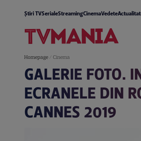
Știri TV
Seriale
Streaming
Cinema
Vedete
Actualita
Homepage
/
Cinema
GALERIE FOTO. 
ECRANELE DIN R
CANNES 2019