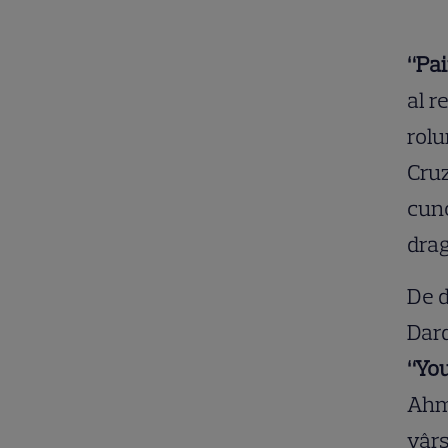
“Pai
al r
rolu
Cruz
cuno
drag
De d
Dard
“Yo
Ahme
vârs