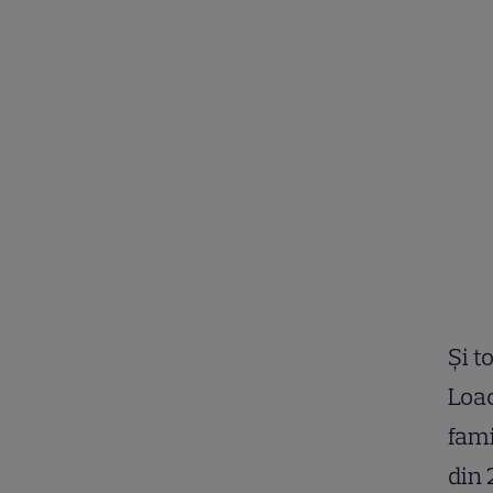
Și t
Loa
fami
din 