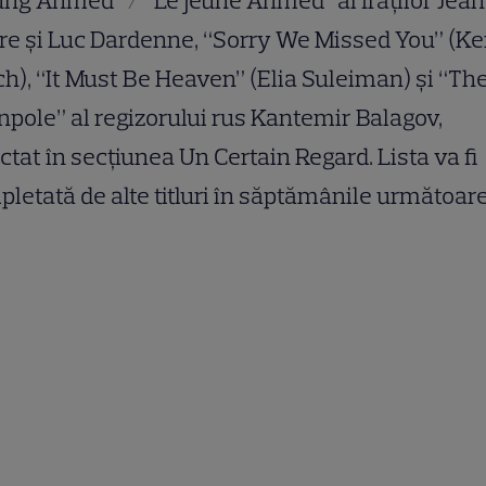
ng Ahmed” / “Le jeune Ahmed” al fraților Jea
re și Luc Dardenne, “Sorry We Missed You” (K
h), “It Must Be Heaven” (Elia Suleiman) și “Th
pole” al regizorului rus Kantemir Balagov,
ctat în secțiunea Un Certain Regard. Lista va fi
letată de alte titluri în săptămânile următoare