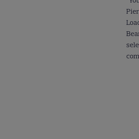
“You
Pier
Loac
Bean
sele
comp