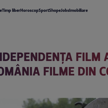
te
Timp liber
Horoscop
Sport
Shop
eJobs
Imobiliare
INDEPENDENȚA FILM 
OMÂNIA FILME DIN C