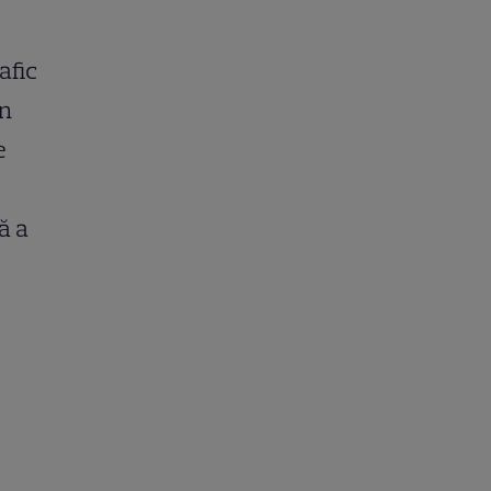
afic
în
e
ă a