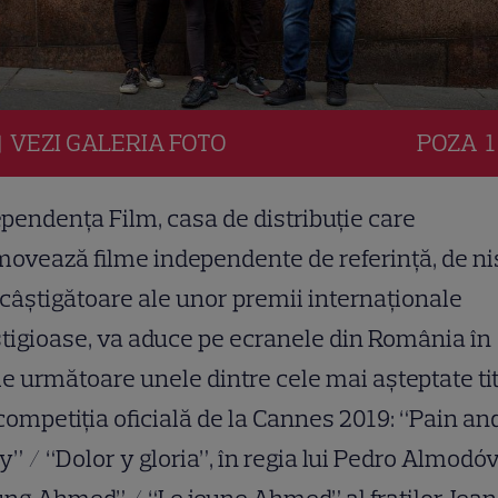
VEZI
GALERIA
FOTO
POZA
1
pendenţa Film, casa de distribuţie care
ovează filme independente de referință, de ni
câștigătoare ale unor premii internaționale
tigioase, va aduce pe ecranele din România în
le următoare unele dintre cele mai așteptate tit
competiția oficială de la Cannes 2019: “Pain an
y” / “Dolor y gloria”, în regia lui Pedro Almodóv