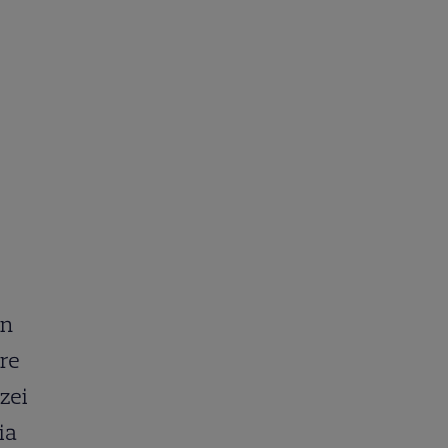
en
re
izei
ia