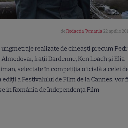
de
Redactia Tvmania
22 aprilie 20
ungmetraje realizate de cineaști precum Pedr
Almodóvar, frații Dardenne, Ken Loach și Elia
iman, selectate în competiția oficială a celei d
 ediții a Festivalului de Film de la Cannes, vor f
se în România de Independenţa Film.