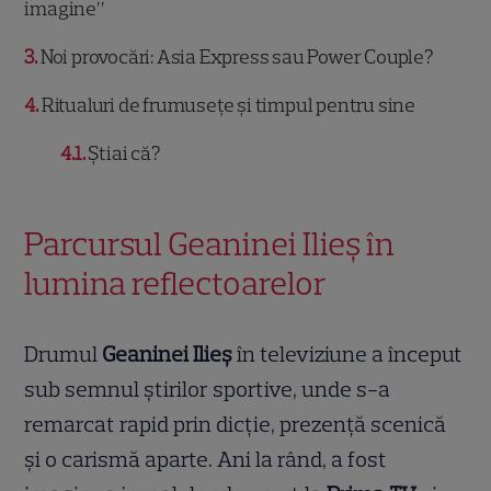
imagine”
3
Noi provocări: Asia Express sau Power Couple?
4
Ritualuri de frumusețe și timpul pentru sine
4.1
Știai că?
Parcursul Geaninei Ilieș în
lumina reflectoarelor
Drumul
Geaninei Ilieș
în televiziune a început
sub semnul știrilor sportive, unde s-a
remarcat rapid prin dicție, prezență scenică
și o carismă aparte. Ani la rând, a fost