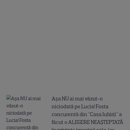
Așa NU ai mai văzut-o
niciodată pe Lucia! Fosta
concurentă din "Casa Iubirii" a
făcut o ALEGERE NEAȘTEPTATĂ
în privința imaginii sale, iar