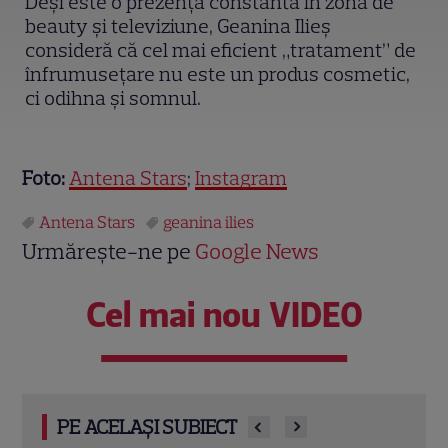
Deși este o prezență constantă în zona de
beauty și televiziune, Geanina Ilieș
consideră că cel mai eficient „tratament” de
înfrumusețare nu este un produs cosmetic,
ci odihna și somnul.
Foto:
Antena Stars
;
Instagram
Antena Stars
geanina ilies
Urmărește-ne pe
Google News
Cel mai nou VIDEO
PE ACELAȘI SUBIECT