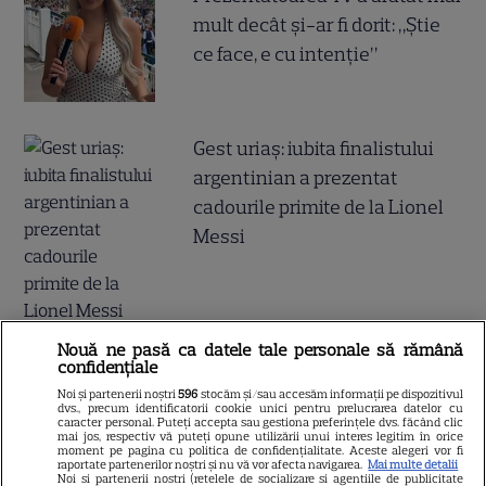
mult decât și-ar fi dorit: „Știe
ce face, e cu intenție”
Gest uriaș: iubita finalistului
argentinian a prezentat
cadourile primite de la Lionel
Messi
Nouă ne pasă ca datele tale personale să rămână
confidențiale
Surpriză pentru elevi și părinți!
Noi și partenerii noștri
596
stocăm și/sau accesăm informații pe dispozitivul
Școala începe mai devreme ca
dvs., precum identificatorii cookie unici pentru prelucrarea datelor cu
caracter personal. Puteți accepta sau gestiona preferințele dvs. făcând clic
de obicei toamna aceasta! Ce a
mai jos, respectiv vă puteți opune utilizării unui interes legitim în orice
moment pe pagina cu politica de confidențialitate. Aceste alegeri vor fi
decis Ministerul Educației
raportate partenerilor noștri și nu vă vor afecta navigarea.
Mai multe detalii
Noi si partenerii nostri (retelele de socializare si agentiile de publicitate