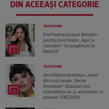
DIN ACEEAȘI CATEGORIE
TELEVIZIUNE
Eva Pavel a început filmările
pentru noul sezon „Apel la
consilier”. Ce pregătește la
3
Kanal D
TELEVIZIUNE
Irina Rimes dezvăluie „arma”
din noul sezon „Vocea
României”. Butonul care
14
schimbă jocul: „L-am folosit cu
plăcere” EXCLUSIV