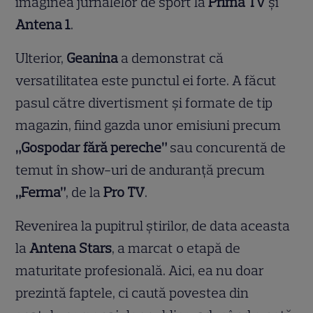
imaginea jurnalelor de sport la
Prima TV
și
Antena 1
.
Ulterior,
Geanina
a demonstrat că
versatilitatea este punctul ei forte. A făcut
pasul către divertisment și formate de tip
magazin, fiind gazda unor emisiuni precum
„Gospodar fără pereche”
sau concurentă de
temut în show-uri de anduranță precum
„Ferma”
, de la
Pro TV
.
Revenirea la pupitrul știrilor, de data aceasta
la
Antena Stars
, a marcat o etapă de
maturitate profesională. Aici, ea nu doar
prezintă faptele, ci caută povestea din