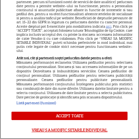
partenere, precum si furnizorii nostri de servicii de date analitice) prelucram
date pentru a permite website-ului sa functioneze, pentru a personaliza
continutul si anunturile publicitare afisate in functie de interesele si/sau
profilul dvs., pentru a va oferi functionalitati aferente retelelor de socializare
si pentru a analiza traficul pe website. Beneficiati de drepturile prevazute de
art. 15-22 din GDPR in legatura cu prelucrarea datelor cu caracter personal.
Aceste drepturi pot fi exercitate prin modalitatea indicata
aici
. Prin click pe
“ACCEPT TOATE”, acceptati folosirea tuturor Tehnologiilor de tip Cookie, care
implica inclusiv acceptul dvs. cu privire la stocarea/accesarea informatiilor
de catre Vendor-ii cu care colaboram. Prin click pe “VREAU SA MODIFIC
SETARILE INDIVIDUAL” puteti schimba preferintele in mod individual, mai
Tragedia înfiorătoare a
putin cele legate de cookie strict necesare pentru functionarea website-
ului.
momentului în România!
Atât noi, cât și partenerii noștri prelucrăm datele pentru a oferi:
Artista noastră și-a luat Adio
Măsurarea performanței reclamelor. Utilizarea profilurilor pentru selectarea
conținutului personalizat. Stocarea și/sau accesarea informațiilor de pe un
pe Facebook și a murit! Am
dispozitiv. Dezvoltarea și îmbunătățirea serviciilor. Crearea profilurilor de
conținut personalizat. Utilizarea profilurilor pentru selectarea publicității
aflat chiar acum și nu ne mai
personalizate. Crearea profilurilor pentru publicitate personalizată.
Măsurarea performanței conținutului. Înțelegerea publicului prin statistici
revenim din șoc! Ce i s-a
sau combinații de date din surse diferite. Utilizarea datelor limitate pentru a
selecta conținutul. Utilizarea de date limitate pentru a selecta publicitatea.
întâmplat este crunt
Date precise de geolocație și identificarea prin scanarea dispozitivului.
Listă parteneri (furnizori)
ACCEPT TOATE
SERIALE
VREAU SA MODIFIC SETARILE INDIVIDUAL