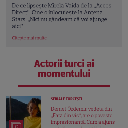
cces
Geanina Ilieș, vacanță de vis în Grecia și
Gean
Istanbul alături de fiul ei. Cum se înțelege
Star
ge
vedeta cu Patrick, la 20 de ani, și ce
„Nu ș
spune despre oferta de la PRO TV
Citeș
Citește mai multe
Actorii turci ai
momentului
SERIALE TURCEŞTI
Demet Özdemir, vedeta din
„Fata din vis”, are o poveste
impresionantă. Cum a ajuns
12