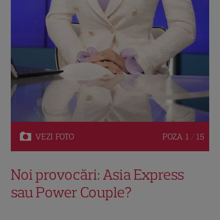
VEZI
FOTO
POZA
1 / 15
Noi provocări: Asia Express
sau Power Couple?