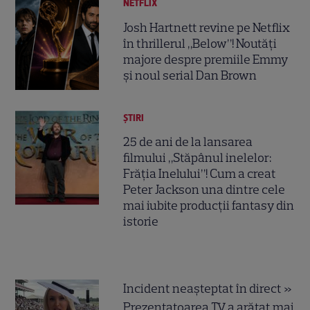
NETFLIX
Josh Hartnett revine pe Netflix
în thrillerul „Below”! Noutăți
majore despre premiile Emmy
și noul serial Dan Brown
ȘTIRI
25 de ani de la lansarea
filmului „Stăpânul inelelor:
Frăția Inelului”! Cum a creat
Peter Jackson una dintre cele
mai iubite producții fantasy din
istorie
Incident neașteptat în direct »
Prezentatoarea TV a arătat mai