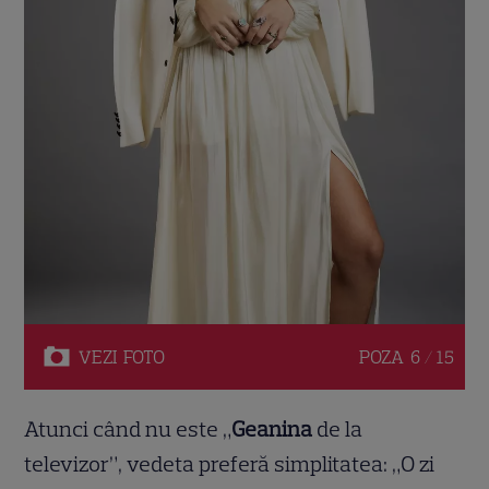
VEZI
FOTO
POZA
6 / 15
Atunci când nu este „
Geanina
de la
televizor”, vedeta preferă simplitatea: „O zi