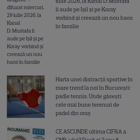
iulie 2026, la Kanal D: Mustafa
îi aude pe Ișil și pe Koray
vorbind și creează un nou haos
în familie
Harta unei distracții sportive în
mare trend la noi în București:
padle tennis. Unde găsești
cele mai bune terenuri de
padel din oraș
CE ASCUNDE ultima CIFRA a
CNP-ului? Dacă ai 3 sau 8