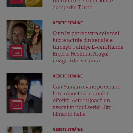
una dintre cele mai iubite
actrițe din Turcia
VEDETE STRĂINE
Cum își petrec vara cele mai
iubite actrițe din serialele
turcești. Fahriye Evcen, Hande
32
Erçel și Neslihan Atagül,
imagini din vacanță
VEDETE STRĂINE
Can Yaman revine pe ecrane
într-o ipostază complet
diferită. Actorul joacă un
31
avocat în noul serial „Bro”,
filmat în Italia
VEDETE STRĂINE