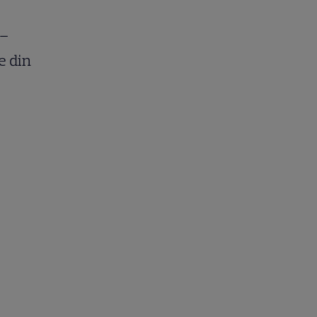
 –
e din