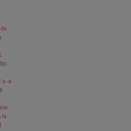
 de
a
.
din
” s-a
it
nie
 la
l