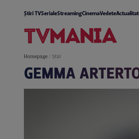
Știri TV
Seriale
Streaming
Cinema
Vedete
Actualita
Homepage
/
Știri
GEMMA ARTERTON