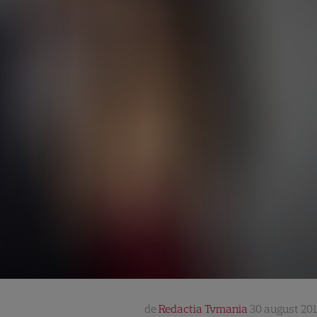
de
Redactia Tvmania
30 august 201