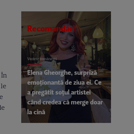
Recomandări
Vedete româneşti
Elena Gheorghe, surpriză
 În
emoționantă de ziua ei. Ce
 le
a pregătit soțul artistei
re
când credea că merge doar
de
la cină