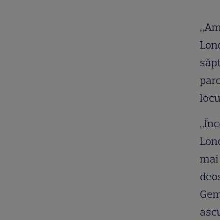
„Am 
Lond
săpt
parc
locu
„Înc
Lond
mai 
deos
Gem
ascu