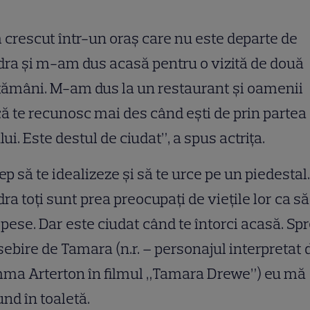
crescut într-un oraş care nu este departe de
ra şi m-am dus acasă pentru o vizită de două
ămâni. M-am dus la un restaurant şi oamenii
ă te recunosc mai des când eşti de prin partea
lui. Este destul de ciudat”, a spus actriţa.
ep să te idealizeze şi să te urce pe un piedestal.
ra toţi sunt prea preocupaţi de vieţile lor ca să
pese. Dar este ciudat când te întorci acasă. Sp
ebire de Tamara (n.r. – personajul interpretat 
ma Arterton în filmul „Tamara Drewe”) eu mă
nd în toaletă.