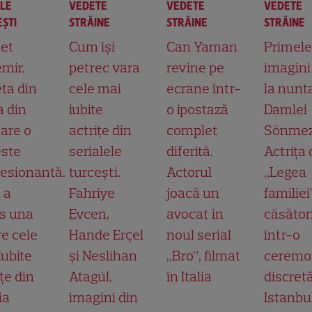
ALE
VEDETE
VEDETE
VEDETE
ŞTI
STRĂINE
STRĂINE
STRĂINE
et
Cum își
Can Yaman
Primele
mir,
petrec vara
revine pe
imagini
ta din
cele mai
ecrane într-
la nunt
a din
iubite
o ipostază
Damlei
 are o
actrițe din
complet
Sönmez
ste
serialele
diferită.
Actrița 
esionantă.
turcești.
Actorul
„Legea
 a
Fahriye
joacă un
familiei
s una
Evcen,
avocat în
căsător
re cele
Hande Erçel
noul serial
într-o
iubite
și Neslihan
„Bro”, filmat
ceremo
țe din
Atagül,
în Italia
discretă
ia
imagini din
Istanbu