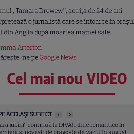
ilmul „Tamara Drewew”, actriţa de 24 de ani
rpretează o jurnalistă care se întoarce în oraşu
l din Anglia după moartea mamei sale.
mma Arterton
ărește-ne pe
Google News
Cel mai nou VIDEO
PE ACELAȘI SUBIECT
a Pavel a început filmările pentru noul sezon „Apel 
nsilier”. Ce pregătește la Kanal D