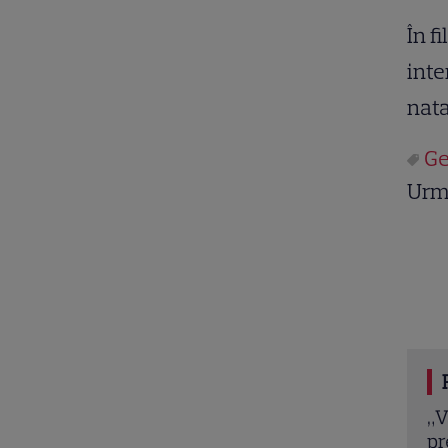
În f
inte
nata
Ge
Urm
ubirii” continuă la DIVA! Filme romantice în
Ev
ă și povești de dragoste de văzut în august
co