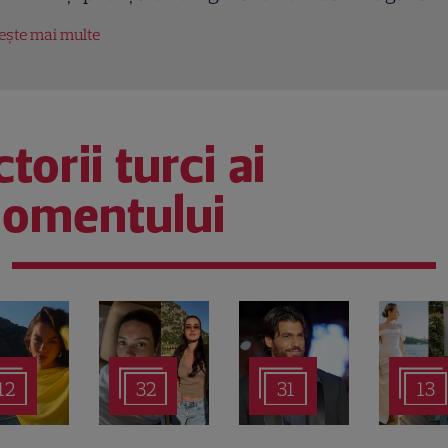
tește mai multe
torii turci ai
omentului
12
32
31
13