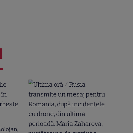
I
 Bolojan,