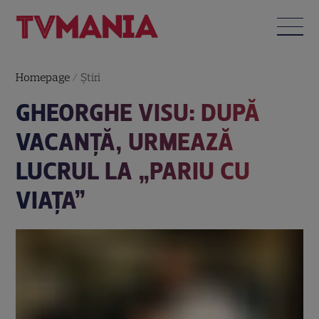
Homepage
/
Știri
GHEORGHE VISU: DUPĂ
VACANŢĂ, URMEAZĂ
LUCRUL LA „PARIU CU
VIAŢA”