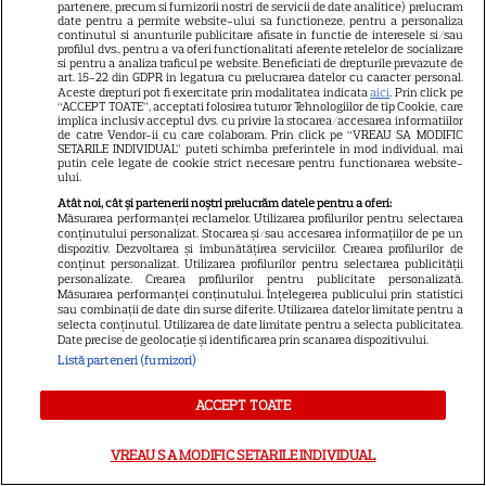
partenere, precum si furnizorii nostri de servicii de date analitice) prelucram
date pentru a permite website-ului sa functioneze, pentru a personaliza
Elle
continutul si anunturile publicitare afisate in functie de interesele si/sau
profilul dvs., pentru a va oferi functionalitati aferente retelelor de socializare
Unica
si pentru a analiza traficul pe website. Beneficiati de drepturile prevazute de
art. 15-22 din GDPR in legatura cu prelucrarea datelor cu caracter personal.
Aceste drepturi pot fi exercitate prin modalitatea indicata
aici
. Prin click pe
Retete practice
“ACCEPT TOATE”, acceptati folosirea tuturor Tehnologiilor de tip Cookie, care
implica inclusiv acceptul dvs. cu privire la stocarea/accesarea informatiilor
de catre Vendor-ii cu care colaboram. Prin click pe “VREAU SA MODIFIC
SETARILE INDIVIDUAL” puteti schimba preferintele in mod individual, mai
URMĂREȘTE-NE PE
putin cele legate de cookie strict necesare pentru functionarea website-
ului.
Atât noi, cât și partenerii noștri prelucrăm datele pentru a oferi:
Măsurarea performanței reclamelor. Utilizarea profilurilor pentru selectarea
conținutului personalizat. Stocarea și/sau accesarea informațiilor de pe un
dispozitiv. Dezvoltarea și îmbunătățirea serviciilor. Crearea profilurilor de
conținut personalizat. Utilizarea profilurilor pentru selectarea publicității
Copyright
2026
Ringier Romania – Toate Drepturile rezervate
personalizate. Crearea profilurilor pentru publicitate personalizată.
Măsurarea performanței conținutului. Înțelegerea publicului prin statistici
sau combinații de date din surse diferite. Utilizarea datelor limitate pentru a
selecta conținutul. Utilizarea de date limitate pentru a selecta publicitatea.
Date precise de geolocație și identificarea prin scanarea dispozitivului.
Listă parteneri (furnizori)
Pariază responsabil! Decizia ONJN nr. 821/25.09.2025.
Jocurile de noroc sunt interzise minorilor.
ACCEPT TOATE
VREAU SA MODIFIC SETARILE INDIVIDUAL