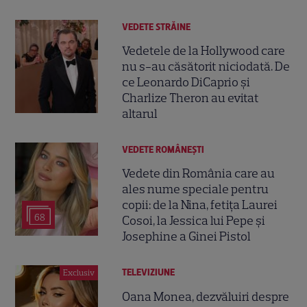
VEDETE STRĂINE
Vedetele de la Hollywood care
nu s-au căsătorit niciodată. De
ce Leonardo DiCaprio și
Charlize Theron au evitat
altarul
VEDETE ROMÂNEŞTI
Vedete din România care au
ales nume speciale pentru
copii: de la Nina, fetița Laurei
68
Cosoi, la Jessica lui Pepe și
Josephine a Ginei Pistol
TELEVIZIUNE
Exclusiv
Oana Monea, dezvăluiri despre