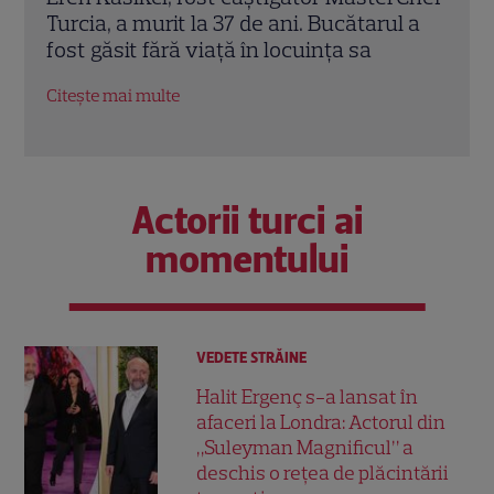
l a
Reuniuni”. Ce se întâmplă când se
de A
întâlnesc din nou cu Radu Vâlcan
ches
Citește mai multe
Citeș
Actorii turci ai
momentului
VEDETE STRĂINE
Halit Ergenç s-a lansat în
afaceri la Londra: Actorul din
„Suleyman Magnificul” a
deschis o rețea de plăcintării