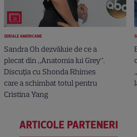
21
SERIALE AMERICANE
S
Sandra Oh dezvăluie de ce a
plecat din „Anatomia lui Grey”.
Discuția cu Shonda Rhimes
care a schimbat totul pentru
Cristina Yang
ARTICOLE PARTENERI