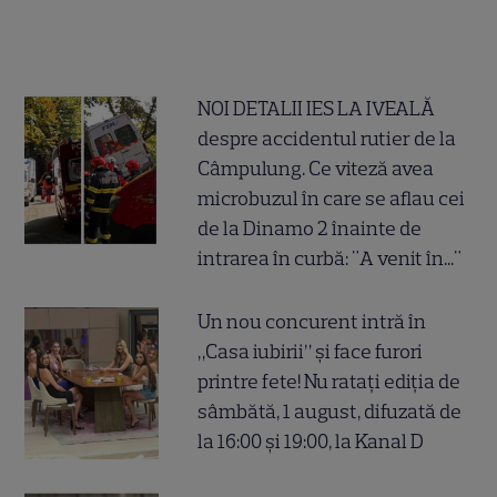
NOI DETALII IES LA IVEALĂ
despre accidentul rutier de la
Câmpulung. Ce viteză avea
microbuzul în care se aflau cei
de la Dinamo 2 înainte de
intrarea în curbă: "A venit în..."
Un nou concurent intră în
„Casa iubirii” și face furori
printre fete! Nu ratați ediția de
sâmbătă, 1 august, difuzată de
la 16:00 și 19:00, la Kanal D