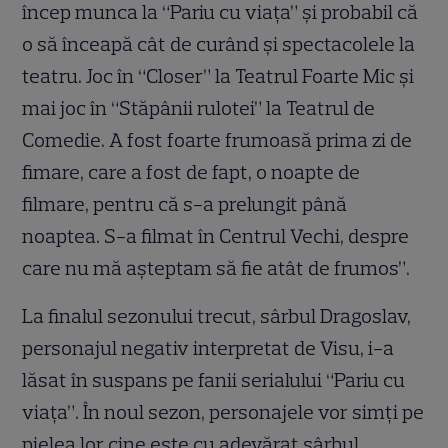
încep munca la “Pariu cu viaţa” şi probabil că
o să înceapă cât de curând şi spectacolele la
teatru. Joc în “Closer” la Teatrul Foarte Mic şi
mai joc în “Stăpânii rulotei” la Teatrul de
Comedie. A fost foarte frumoasă prima zi de
fimare, care a fost de fapt, o noapte de
filmare, pentru că s-a prelungit până
noaptea. S-a filmat în Centrul Vechi, despre
care nu mă aşteptam să fie atât de frumos”.
La finalul sezonului trecut, sârbul Dragoslav,
personajul negativ interpretat de Visu, i-a
lăsat în suspans pe fanii serialului “Pariu cu
viaţa”. În noul sezon, personajele vor simţi pe
pielea lor cine este cu adevărat sârbul