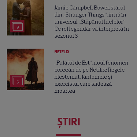
Jamie Campbell Bower, starul
din „Stranger Things”, intră în
universul „Stăpânul Inelelor”.
9
Ce rol legendar va interpreta în
sezonul 3
NETFLIX
„Palatul de Est”, noul fenomen
coreean de pe Netflix: Regele
blestemat, fantomele și
5
exorcistul care sfidează
moartea
ŞTIRI