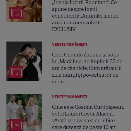
„Insula Iubirii: Reuniuni”. Ce
spune despre foștii
16
concurenți: „Anumite lucruri
au rămas nerezolvate”
EXCLUSIV
VEDETE ROMÂNEŞTI
Chef Orlando Zaharia și soția
lui, Mădălina, au împlinit 22 de
ani de căsnicie. Cum arătau în
11
ziua nunții și povestea lor de
iubire
VEDETE ROMÂNEŞTI
Cine este Cosmin Curticăpean,
soțul Laurei Cosoi. Afaceri,
vârstă și povestea de iubire
29
care durează de peste 10 ani