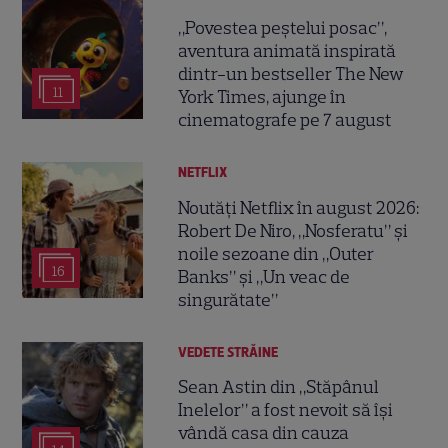
„Povestea peștelui posac”,
aventura animată inspirată
dintr-un bestseller The New
11
York Times, ajunge în
cinematografe pe 7 august
NETFLIX
Noutăți Netflix în august 2026:
Robert De Niro, „Nosferatu” și
noile sezoane din „Outer
16
Banks” și „Un veac de
singurătate”
VEDETE STRĂINE
Sean Astin din „Stăpânul
Inelelor” a fost nevoit să își
vândă casa din cauza