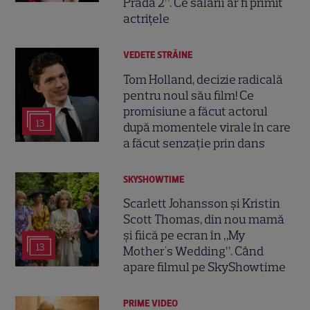
Prada 2”. Ce salarii ar fi primit
actrițele
VEDETE STRĂINE
Tom Holland, decizie radicală
pentru noul său film! Ce
promisiune a făcut actorul
13
după momentele virale în care
a făcut senzație prin dans
SKYSHOWTIME
Scarlett Johansson și Kristin
Scott Thomas, din nou mamă
și fiică pe ecran în „My
13
Mother's Wedding”. Când
apare filmul pe SkyShowtime
PRIME VIDEO