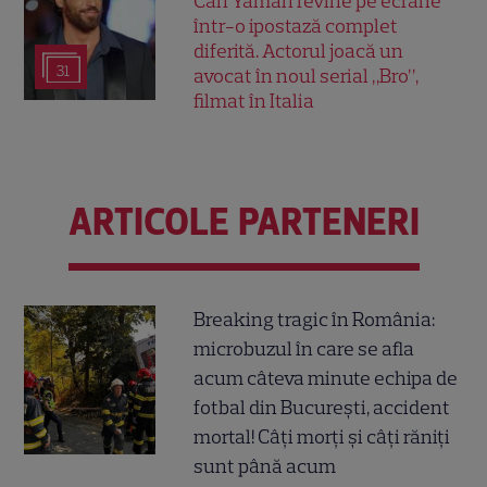
Can Yaman revine pe ecrane
într-o ipostază complet
diferită. Actorul joacă un
31
avocat în noul serial „Bro”,
filmat în Italia
ARTICOLE PARTENERI
Breaking tragic în România:
microbuzul în care se afla
acum câteva minute echipa de
fotbal din București, accident
mortal! Câți morți și câți răniți
sunt până acum