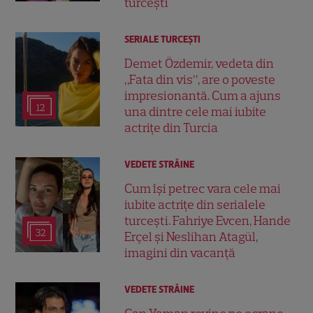
turcești
SERIALE TURCEŞTI
Demet Özdemir, vedeta din
„Fata din vis”, are o poveste
impresionantă. Cum a ajuns
12
una dintre cele mai iubite
actrițe din Turcia
VEDETE STRĂINE
Cum își petrec vara cele mai
iubite actrițe din serialele
turcești. Fahriye Evcen, Hande
32
Erçel și Neslihan Atagül,
imagini din vacanță
VEDETE STRĂINE