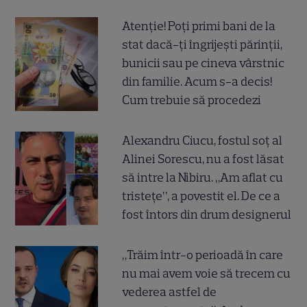
Atenție! Poți primi bani de la
stat dacă-ți îngrijești părinții,
bunicii sau pe cineva vârstnic
din familie. Acum s-a decis!
Cum trebuie să procedezi
Alexandru Ciucu, fostul soț al
Alinei Sorescu, nu a fost lăsat
să intre la Nibiru. „Am aflat cu
tristețe”, a povestit el. De ce a
fost întors din drum designerul
„Trăim într-o perioadă în care
nu mai avem voie să trecem cu
vederea astfel de