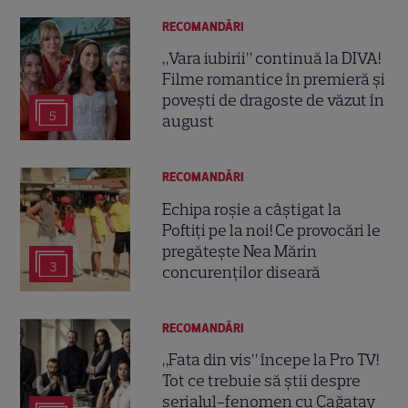
RECOMANDĂRI
„Vara iubirii” continuă la DIVA!
Filme romantice în premieră și
povești de dragoste de văzut în
5
august
RECOMANDĂRI
Echipa roșie a câștigat la
Poftiți pe la noi! Ce provocări le
pregătește Nea Mărin
3
concurenților diseară
RECOMANDĂRI
„Fata din vis” începe la Pro TV!
Tot ce trebuie să știi despre
serialul-fenomen cu Çağatay