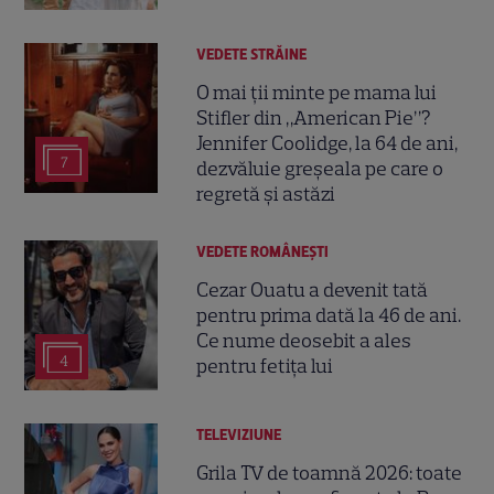
VEDETE STRĂINE
O mai ții minte pe mama lui
Stifler din „American Pie”?
Jennifer Coolidge, la 64 de ani,
7
dezvăluie greșeala pe care o
regretă și astăzi
VEDETE ROMÂNEŞTI
Cezar Ouatu a devenit tată
pentru prima dată la 46 de ani.
Ce nume deosebit a ales
4
pentru fetița lui
TELEVIZIUNE
Grila TV de toamnă 2026: toate