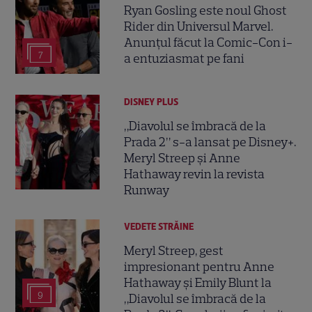
Ryan Gosling este noul Ghost
Rider din Universul Marvel.
Anunțul făcut la Comic-Con i-
7
a entuziasmat pe fani
DISNEY PLUS
„Diavolul se îmbracă de la
Prada 2” s-a lansat pe Disney+.
Meryl Streep și Anne
Hathaway revin la revista
Runway
VEDETE STRĂINE
Meryl Streep, gest
impresionant pentru Anne
Hathaway și Emily Blunt la
9
„Diavolul se îmbracă de la