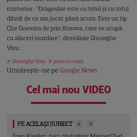
misterios : “Dragoslav este cu totul şi cu totul
diferit de ce am jucat până acum. Este un tip
Che Guevara de prin Kosova, care se ocupă
cu afaceri murdare”, dezvăluie Gheorghe
Visu.
Gheorghe Visu
pariu cu viata
Urmărește-ne pe
Google News
Cel mai nou VIDEO
PE ACELAȘI SUBIECT
rChef
Trei cupluri revin la „Insula Iubirii –
Chel