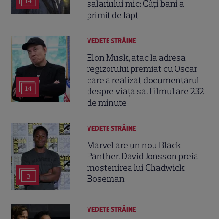
14
salariului mic: Câți bani a
primit de fapt
VEDETE STRĂINE
Elon Musk, atac la adresa
regizorului premiat cu Oscar
care a realizat documentarul
14
despre viața sa. Filmul are 232
de minute
VEDETE STRĂINE
Marvel are un nou Black
Panther. David Jonsson preia
moștenirea lui Chadwick
3
Boseman
VEDETE STRĂINE