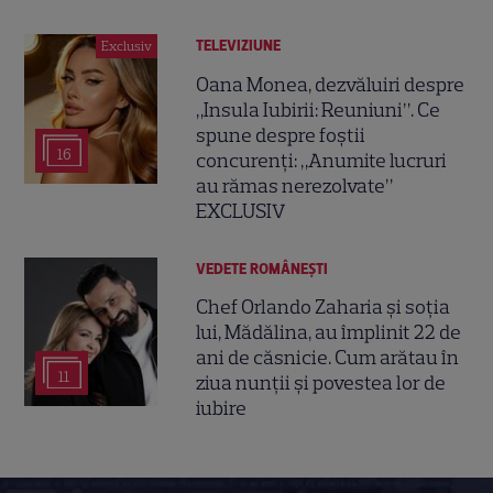
TELEVIZIUNE
Exclusiv
Oana Monea, dezvăluiri despre
„Insula Iubirii: Reuniuni”. Ce
spune despre foștii
16
concurenți: „Anumite lucruri
au rămas nerezolvate”
EXCLUSIV
VEDETE ROMÂNEŞTI
Chef Orlando Zaharia și soția
lui, Mădălina, au împlinit 22 de
ani de căsnicie. Cum arătau în
11
ziua nunții și povestea lor de
iubire