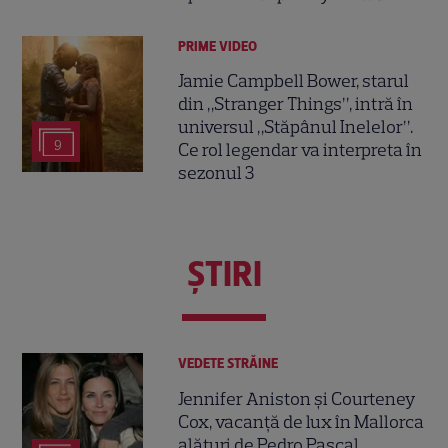
PRIME VIDEO
Jamie Campbell Bower, starul
din „Stranger Things”, intră în
universul „Stăpânul Inelelor”.
9
Ce rol legendar va interpreta în
sezonul 3
ŞTIRI
VEDETE STRĂINE
Jennifer Aniston și Courteney
Cox, vacanță de lux în Mallorca
alături de Pedro Pascal.