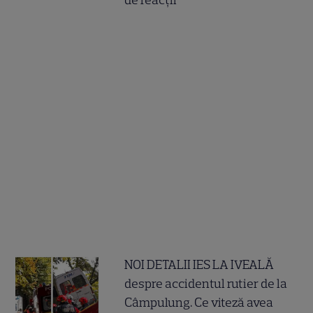
de reacții
NOI DETALII IES LA IVEALĂ
despre accidentul rutier de la
Câmpulung. Ce viteză avea