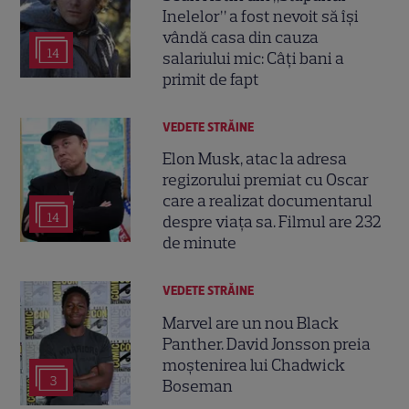
Inelelor” a fost nevoit să își
vândă casa din cauza
14
salariului mic: Câți bani a
primit de fapt
VEDETE STRĂINE
Elon Musk, atac la adresa
regizorului premiat cu Oscar
care a realizat documentarul
14
despre viața sa. Filmul are 232
de minute
VEDETE STRĂINE
Marvel are un nou Black
Panther. David Jonsson preia
moștenirea lui Chadwick
3
Boseman