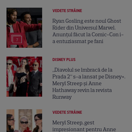
VEDETE STRĂINE
Ryan Gosling este noul Ghost
Rider din Universul Marvel.
Anunțul făcut la Comic-Con i-
7
a entuziasmat pe fani
DISNEY PLUS
„Diavolul se îmbracă de la
Prada 2” s-a lansat pe Disney+.
Meryl Streep și Anne
Hathaway revin la revista
Runway
VEDETE STRĂINE
Meryl Streep, gest
impresionant pentru Anne