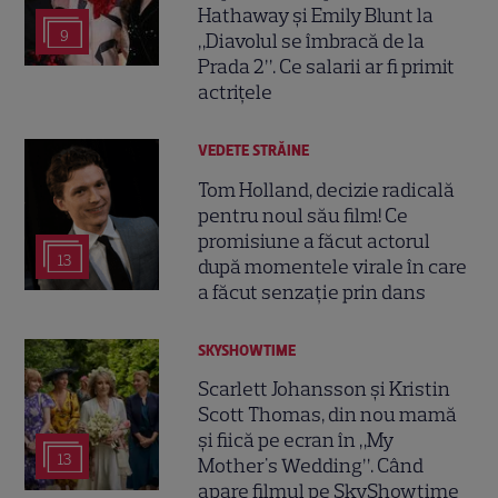
Hathaway și Emily Blunt la
9
„Diavolul se îmbracă de la
Prada 2”. Ce salarii ar fi primit
actrițele
VEDETE STRĂINE
Tom Holland, decizie radicală
pentru noul său film! Ce
promisiune a făcut actorul
13
după momentele virale în care
a făcut senzație prin dans
SKYSHOWTIME
Scarlett Johansson și Kristin
Scott Thomas, din nou mamă
și fiică pe ecran în „My
13
Mother's Wedding”. Când
apare filmul pe SkyShowtime