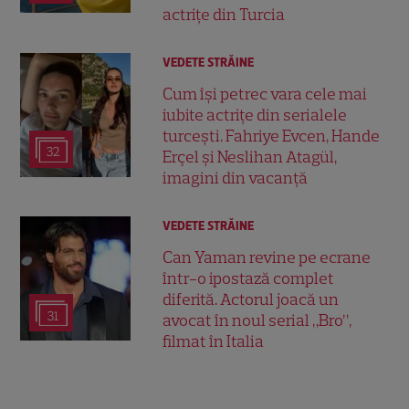
actrițe din Turcia
VEDETE STRĂINE
Cum își petrec vara cele mai
iubite actrițe din serialele
turcești. Fahriye Evcen, Hande
32
Erçel și Neslihan Atagül,
imagini din vacanță
VEDETE STRĂINE
Can Yaman revine pe ecrane
într-o ipostază complet
diferită. Actorul joacă un
31
avocat în noul serial „Bro”,
filmat în Italia