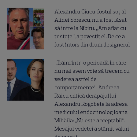
Alexandru Ciucu, fostul soț al
Alinei Sorescu, nu a fost lăsat
să intre la Nibiru. „Am aflat cu
tristețe”, a povestit el. De ce a
fost întors din drum designerul
„Trăim într-o perioadă în care
nu mai avem voie să trecem cu
vederea astfel de
comportamente”. Andreea
Raicu critică derapajul lui
Alexandru Rogobete la adresa
medicului endocrinolog Ioana
Mihăilă: „Nu este acceptabil”.
Mesajul vedetei a stârnit valuri