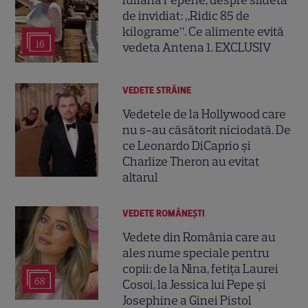
Iuliana Pepene, despre silueta
de invidiat: „Ridic 85 de
kilograme”. Ce alimente evită
16
vedeta Antena 1. EXCLUSIV
VEDETE STRĂINE
Vedetele de la Hollywood care
nu s-au căsătorit niciodată. De
ce Leonardo DiCaprio și
Charlize Theron au evitat
altarul
VEDETE ROMÂNEŞTI
Vedete din România care au
ales nume speciale pentru
copii: de la Nina, fetița Laurei
68
Cosoi, la Jessica lui Pepe și
Josephine a Ginei Pistol