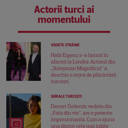
Actorii turci ai
momentului
VEDETE STRĂINE
Halit Ergenç s-a lansat în
afaceri la Londra: Actorul din
„Suleyman Magnificul” a
deschis o rețea de plăcintării
turcești
SERIALE TURCEŞTI
Demet Özdemir, vedeta din
„Fata din vis”, are o poveste
impresionantă. Cum a ajuns
12
una dintre cele mai iubite