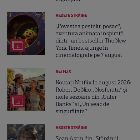
VEDETE STRĂINE
„Povestea peștelui posac”,
aventura animată inspirată
dintr-un bestseller The New
11
York Times, ajunge în
cinematografe pe 7 august
NETFLIX
Noutăți Netflix în august 2026:
Robert De Niro, „Nosferatu” și
noile sezoane din „Outer
16
Banks” și „Un veac de
singurătate”
VEDETE STRĂINE
Sean Astin din „Stăpânul