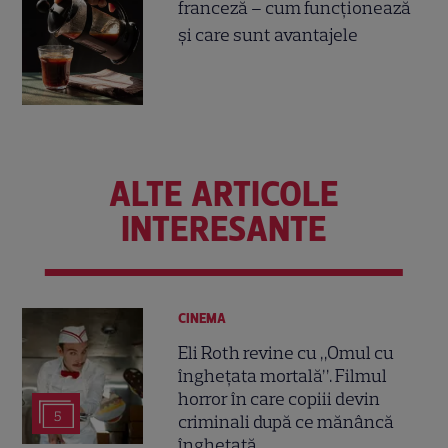
franceză – cum funcționează
și care sunt avantajele
ALTE ARTICOLE
INTERESANTE
CINEMA
Eli Roth revine cu „Omul cu
înghețata mortală”. Filmul
horror în care copiii devin
5
criminali după ce mănâncă
înghețată