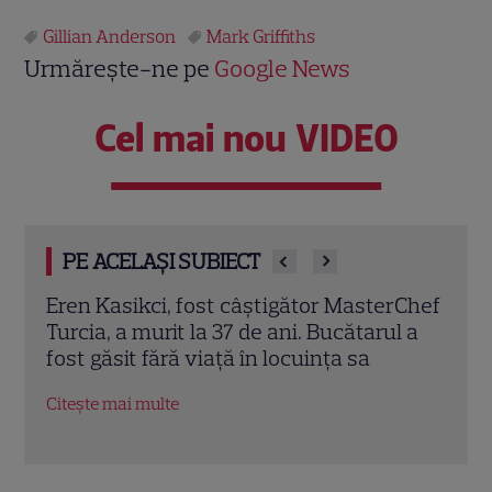
Gillian Anderson
Mark Griffiths
Urmărește-ne pe
Google News
Cel mai nou VIDEO
PE ACELAȘI SUBIECT
rChef
Trei cupluri revin la „Insula Iubirii –
Chel
l a
Reuniuni”. Ce se întâmplă când se
de A
întâlnesc din nou cu Radu Vâlcan
ches
Citește mai multe
Citeș