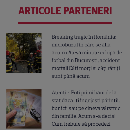
ARTICOLE PARTENERI
Breaking tragic în România:
microbuzul în care se afla
acum câteva minute echipa de
fotbal din București, accident
mortal! Câți morți și câți răniți
sunt până acum
Atenție! Poți primi bani de la
stat dacă-ți îngrijești părinții,
bunicii sau pe cineva vârstnic
din familie. Acum s-a decis!
Cum trebuie să procedezi