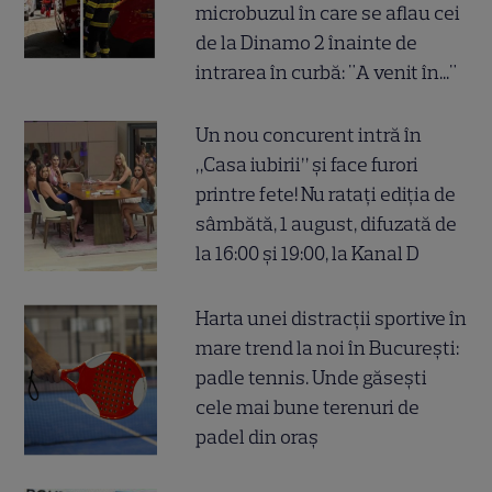
microbuzul în care se aflau cei
de la Dinamo 2 înainte de
intrarea în curbă: "A venit în..."
Un nou concurent intră în
„Casa iubirii” și face furori
printre fete! Nu ratați ediția de
sâmbătă, 1 august, difuzată de
la 16:00 și 19:00, la Kanal D
Harta unei distracții sportive în
mare trend la noi în București:
padle tennis. Unde găsești
cele mai bune terenuri de
padel din oraș