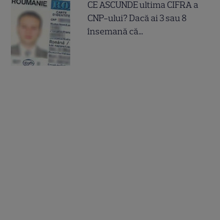
CE ASCUNDE ultima CIFRA a
CNP-ului? Dacă ai 3 sau 8
însemană că...