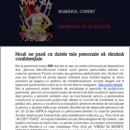
NUMĂRUL CURENT
ABONEAZA-TE LA REVISTĂ
Nouă ne pasă ca datele tale personale să rămână
Libertatea
confidențiale
Libertatea pentru femei
Noi și partenerii noștri
596
stocăm și/sau accesăm informații pe dispozitivul
dvs., precum identificatorii cookie unici pentru prelucrarea datelor cu
GSP
caracter personal. Puteți accepta sau gestiona preferințele dvs. făcând clic
mai jos, respectiv vă puteți opune utilizării unui interes legitim în orice
Știri mondene
moment pe pagina cu politica de confidențialitate. Aceste alegeri vor fi
raportate partenerilor noștri și nu vă vor afecta navigarea.
Mai multe detalii
Noi si partenerii nostri (retelele de socializare si agentiile de publicitate
Avantaje
partenere, precum si furnizorii nostri de servicii de date analitice) prelucram
date pentru a permite website-ului sa functioneze, pentru a personaliza
Elle
continutul si anunturile publicitare afisate in functie de interesele si/sau
profilul dvs., pentru a va oferi functionalitati aferente retelelor de socializare
Unica
si pentru a analiza traficul pe website. Beneficiati de drepturile prevazute de
art. 15-22 din GDPR in legatura cu prelucrarea datelor cu caracter personal.
Retete practice
Aceste drepturi pot fi exercitate prin modalitatea indicata
aici
. Prin click pe
“ACCEPT TOATE”, acceptati folosirea tuturor Tehnologiilor de tip Cookie, care
implica inclusiv acceptul dvs. cu privire la stocarea/accesarea informatiilor
de catre Vendor-ii cu care colaboram. Prin click pe “VREAU SA MODIFIC