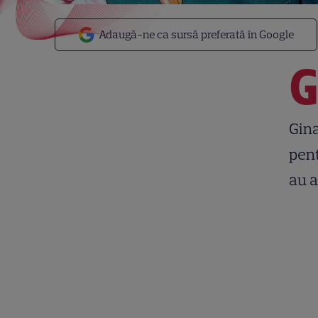
Adaugă-ne ca sursă preferată în Google
Gina
pent
au a