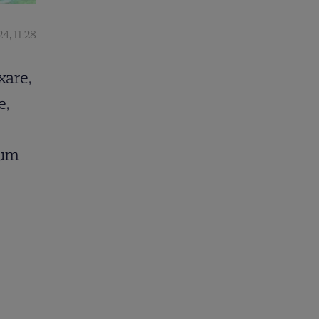
24, 11:28
xare,
e,
cum