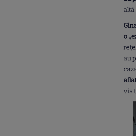
altă
Gina
o „e
rețe
au p
caza
afla
vis 