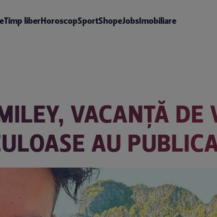
te
Timp liber
Horoscop
Sport
Shop
eJobs
Imobiliare
MILEY, VACANȚĂ DE V
CULOASE AU PUBLIC