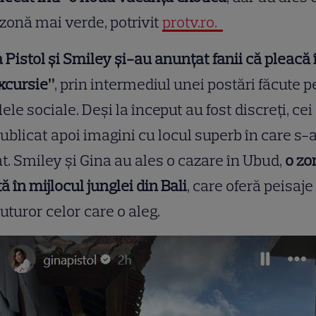
 zonă mai verde, potrivit
protv.ro.
 Pistol și Smiley și-au anunțat fanii că pleacă 
xcursie”
, prin intermediul unei postări făcute p
lele sociale. Deși la început au fost discreți, cei
ublicat apoi imagini cu locul superb în care s-
t. Smiley și Gina au ales o cazare în Ubud,
o zo
tă în mijlocul junglei din Bali
, care oferă peisaje
tuturor celor care o aleg.