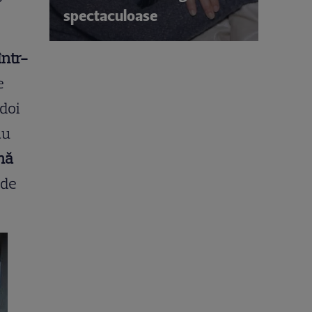
spectaculoase
într-
e
 doi
au
nă
 de