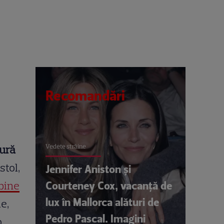
Recomandări
Vedete străine
cură
stol,
Jennifer Aniston și
Courteney Cox, vacanță de
bine
lux în Mallorca alături de
ie,
Pedro Pascal. Imagini
o