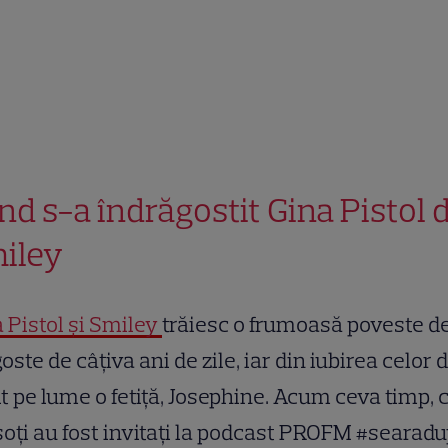
nd s-a îndrăgostit Gina Pistol 
iley
 Pistol și Smiley
trăiesc o frumoasă poveste d
oste de câțiva ani de zile, iar din iubirea celor d
t pe lume o fetiță, Josephine. Acum ceva timp, 
soți au fost invitați la podcast PROFM #searad