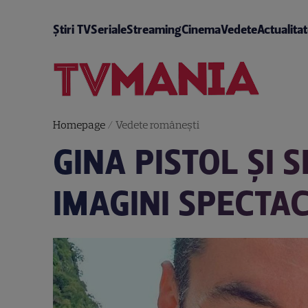
Știri TV
Seriale
Streaming
Cinema
Vedete
Actualita
Homepage
/
Vedete româneşti
GINA PISTOL ȘI S
IMAGINI SPECTA