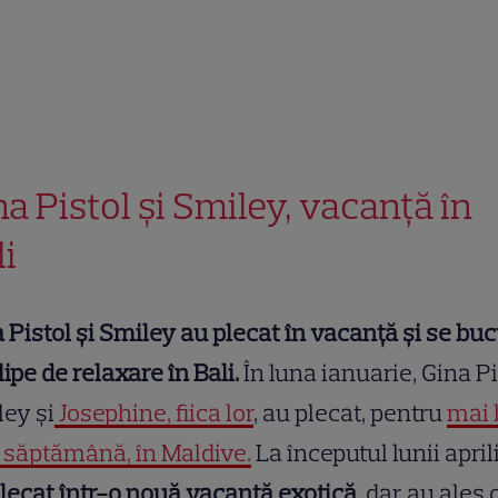
na Pistol și Smiley, vacanță în
li
 Pistol și Smiley au plecat în vacanță și se bu
lipe de relaxare în Bali.
În luna ianuarie, Gina Pi
ey și
Josephine, fiica lor
, au plecat, pentru
mai 
 săptămână, în Maldive.
La începutul lunii april
lecat într-o nouă vacanță exotică
, dar au ales 