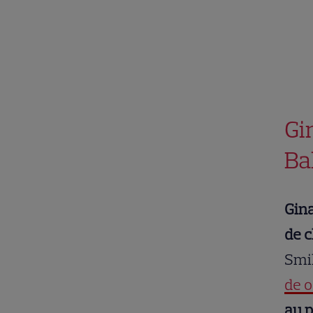
Gi
Ba
Gina
de c
Smil
de o
au p