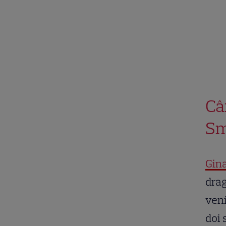
Câ
Sm
Gina
drag
veni
doi 