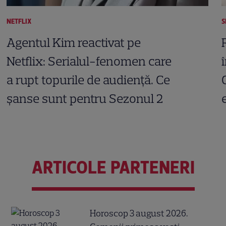
NETFLIX
S
Agentul Kim reactivat pe
Netflix: Serialul-fenomen care
a rupt topurile de audiență. Ce
șanse sunt pentru Sezonul 2
ARTICOLE PARTENERI
Horoscop 3 august 2026.