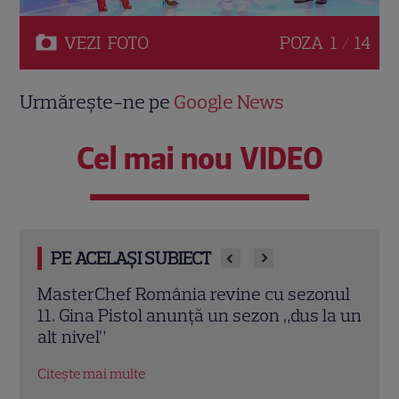
VEZI
FOTO
POZA
1 / 14
Urmărește-ne pe
Google News
Cel mai nou VIDEO
PE ACELAȘI SUBIECT
onul
„Îmi este frică de Nea Mărin, dar vreau să
„Cara
la un
arăt ce pot”. Ce vedete intră în noua
în R
ediție „Poftiți pe la noi – Poftiți la
inspi
întrecere”
Citeș
Citește mai multe