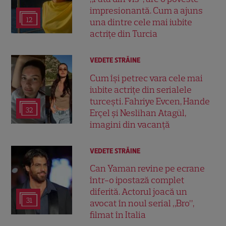
impresionantă. Cum a ajuns
12
una dintre cele mai iubite
actrițe din Turcia
VEDETE STRĂINE
Cum își petrec vara cele mai
iubite actrițe din serialele
turcești. Fahriye Evcen, Hande
32
Erçel și Neslihan Atagül,
imagini din vacanță
VEDETE STRĂINE
Can Yaman revine pe ecrane
într-o ipostază complet
diferită. Actorul joacă un
31
avocat în noul serial „Bro”,
filmat în Italia