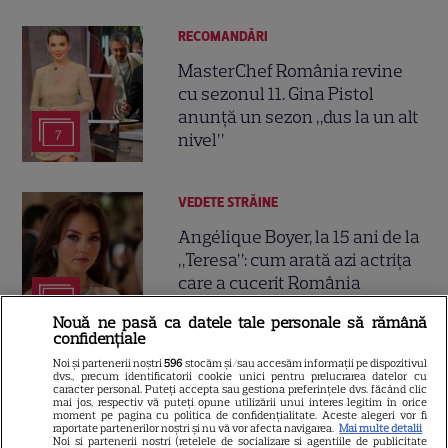
RECOMANDĂRI
MasterChef România revine
cu sezonul 11. Gina Pistol
anunță un sezon „dus la un alt
7
nivel”
VEDETE STRĂINE
Angélique Boyer, la 15 ani de la
„Teresa”: cum arată azi actrița
care a cucerit România
12
Nouă ne pasă ca datele tale personale să rămână
confidențiale
Noi și partenerii noștri
596
stocăm și/sau accesăm informații pe dispozitivul
dvs., precum identificatorii cookie unici pentru prelucrarea datelor cu
caracter personal. Puteți accepta sau gestiona preferințele dvs. făcând clic
mai jos, respectiv vă puteți opune utilizării unui interes legitim în orice
moment pe pagina cu politica de confidențialitate. Aceste alegeri vor fi
raportate partenerilor noștri și nu vă vor afecta navigarea.
Mai multe detalii
Noi si partenerii nostri (retelele de socializare si agentiile de publicitate