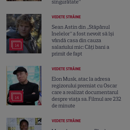
singurătate”
VEDETE STRĂINE
Sean Astin din „Stăpânul
Inelelor” a fost nevoit să își
vândă casa din cauza
14
salariului mic: Câți bani a
primit de fapt
VEDETE STRĂINE
Elon Musk, atac la adresa
regizorului premiat cu Oscar
care a realizat documentarul
14
despre viața sa. Filmul are 232
de minute
VEDETE STRĂINE