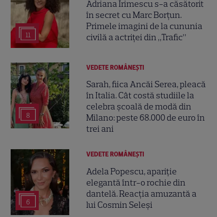
Adriana Irimescu s-a căsătorit
în secret cu Marc Borțun.
Primele imagini de la cununia
11
civilă a actriței din „Trafic”
VEDETE ROMÂNEŞTI
Sarah, fiica Ancăi Serea, pleacă
în Italia. Cât costă studiile la
celebra școală de modă din
8
Milano: peste 68.000 de euro în
trei ani
VEDETE ROMÂNEŞTI
Adela Popescu, apariție
elegantă într-o rochie din
dantelă. Reacția amuzantă a
6
lui Cosmin Seleși