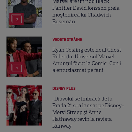
Marvel are un nou Black
Panther. David Jonsson preia
moștenirea lui Chadwick
3
Boseman
VEDETE STRĂINE
Ryan Gosling este noul Ghost
Rider din Universul Marvel.
Anunțul făcut la Comic-Con i-
7
a entuziasmat pe fani
DISNEY PLUS
„Diavolul se îmbracă de la
Prada 2” s-a lansat pe Disney+.
Meryl Streep și Anne
Hathaway revin la revista
Runway