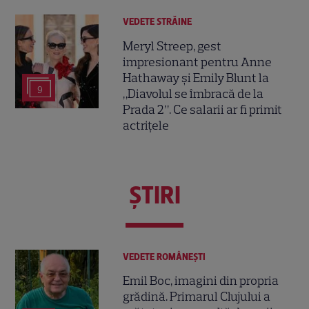
VEDETE STRĂINE
Meryl Streep, gest
impresionant pentru Anne
Hathaway și Emily Blunt la
9
„Diavolul se îmbracă de la
Prada 2”. Ce salarii ar fi primit
actrițele
ŞTIRI
VEDETE ROMÂNEŞTI
Emil Boc, imagini din propria
grădină. Primarul Clujului a