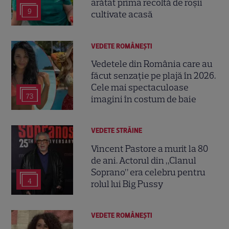
arătat prima recoltă de roșii
9
cultivate acasă
VEDETE ROMÂNEŞTI
Vedetele din România care au
făcut senzație pe plajă în 2026.
Cele mai spectaculoase
73
imagini în costum de baie
VEDETE STRĂINE
Vincent Pastore a murit la 80
de ani. Actorul din „Clanul
Soprano” era celebru pentru
4
rolul lui Big Pussy
VEDETE ROMÂNEŞTI