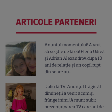
ARTICOLE PARTENERI
Anunțul momentului! A vrut
să se știe de la ea! Elena Udrea
și Adrian Alexandrov, după 10
ani de relație și un copil rupt
din soare au...
Doliu la TV! Anunțul tragic al
dimineții a venit acum și
frânge inimi! A murit subit
prezentatoarea TV care ani de