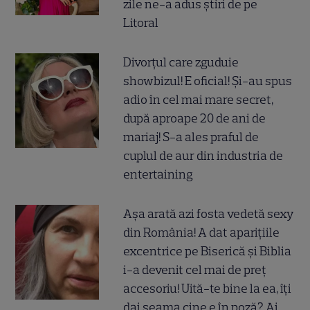
zile ne-a adus știri de pe
Litoral
Divorțul care zguduie
showbizul! E oficial! Și-au spus
adio în cel mai mare secret,
după aproape 20 de ani de
mariaj! S-a ales praful de
cuplul de aur din industria de
entertaining
Așa arată azi fosta vedetă sexy
din România! A dat aparițiile
excentrice pe Biserică și Biblia
i-a devenit cel mai de preț
accesoriu! Uită-te bine la ea, îți
dai seama cine e în poză? Ai