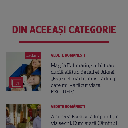
DIN ACEEAȘI CATEGORIE
VEDETE ROMÂNEŞTI
Exclusiv
Magda Pălimariu, sărbătoare
dublă alături de fiul ei, Aksel.
„Este cel mai frumos cadou pe
25
care mi l-a făcut viața”.
EXCLUSIV
VEDETE ROMÂNEŞTI
Andreea Esca și-a împlinit un
vis vechi. Cum arată Căminul