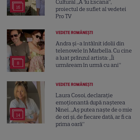
Cultural „A ‘lu Escana”,
16
proiectul de suflet al vedetei
Pro TV
VEDETE ROMÂNEŞTI
Andra și-a întâlnit idolii din
telenovele în Marbella. Cu cine
a luat prânzul artista: „Îi
8
urmăream în urmă cu ani”
VEDETE ROMÂNEŞTI
Laura Cosoi, declarație
emoționantă după nașterea
Ninei. „Aș putea naște de o mie
14
de ori și, de fiecare dată, ar fi ca
prima oară”