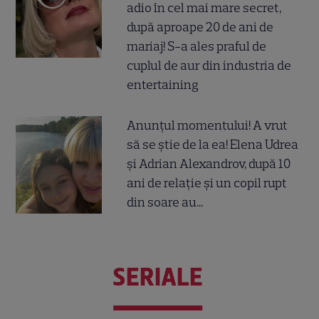
adio în cel mai mare secret,
după aproape 20 de ani de
mariaj! S-a ales praful de
cuplul de aur din industria de
entertaining
Anunțul momentului! A vrut
să se știe de la ea! Elena Udrea
și Adrian Alexandrov, după 10
ani de relație și un copil rupt
din soare au...
SERIALE