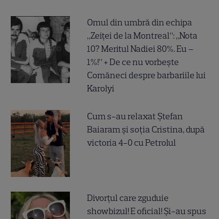
Omul din umbră din echipa
„Zeiței de la Montreal”: „Nota
10? Meritul Nadiei 80%. Eu –
1%!” + De ce nu vorbește
Comăneci despre barbariile lui
Karolyi
Cum s-au relaxat Ștefan
Baiaram și soția Cristina, după
victoria 4-0 cu Petrolul
Divorțul care zguduie
showbizul! E oficial! Și-au spus