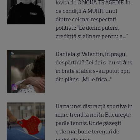
lovită de O NOUĂ TRAGEDIE. În
ce condiții A MURIT unul
dintre cei mai respectați
polițiști: "Le dorim putere,
credință și alinare pentru a..."
Daniela și Valentin, în pragul
despărțirii? Cei doi s-au strâns
în brațe și abia s-au putut opri
din plâns: „Mi-e frică...”
Harta unei distracții sportive în
mare trend la noi în București:
padle tennis. Unde găsești
cele mai bune terenuri de
padel din oraș