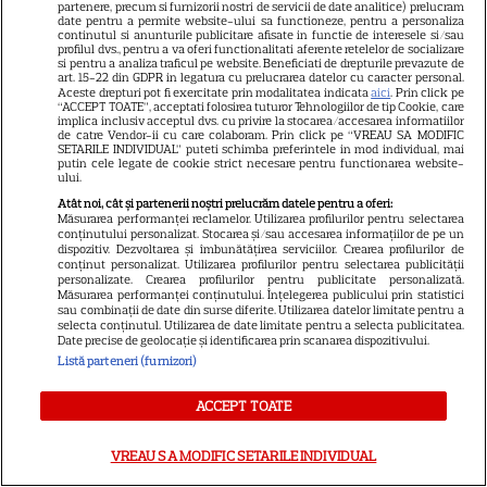
partenere, precum si furnizorii nostri de servicii de date analitice) prelucram
date pentru a permite website-ului sa functioneze, pentru a personaliza
continutul si anunturile publicitare afisate in functie de interesele si/sau
profilul dvs., pentru a va oferi functionalitati aferente retelelor de socializare
si pentru a analiza traficul pe website. Beneficiati de drepturile prevazute de
art. 15-22 din GDPR in legatura cu prelucrarea datelor cu caracter personal.
Aceste drepturi pot fi exercitate prin modalitatea indicata
aici
. Prin click pe
Despre Tvmania
“ACCEPT TOATE”, acceptati folosirea tuturor Tehnologiilor de tip Cookie, care
implica inclusiv acceptul dvs. cu privire la stocarea/accesarea informatiilor
Contact
de catre Vendor-ii cu care colaboram. Prin click pe “VREAU SA MODIFIC
SETARILE INDIVIDUAL” puteti schimba preferintele in mod individual, mai
Contacte televiziuni
putin cele legate de cookie strict necesare pentru functionarea website-
ului.
Abonamente
Atât noi, cât și partenerii noștri prelucrăm datele pentru a oferi:
Măsurarea performanței reclamelor. Utilizarea profilurilor pentru selectarea
Publicitate
conținutului personalizat. Stocarea și/sau accesarea informațiilor de pe un
dispozitiv. Dezvoltarea și îmbunătățirea serviciilor. Crearea profilurilor de
Termeni și condiții
conținut personalizat. Utilizarea profilurilor pentru selectarea publicității
personalizate. Crearea profilurilor pentru publicitate personalizată.
Despre cookies
Măsurarea performanței conținutului. Înțelegerea publicului prin statistici
sau combinații de date din surse diferite. Utilizarea datelor limitate pentru a
Politica de confidenţialitate
selecta conținutul. Utilizarea de date limitate pentru a selecta publicitatea.
Date precise de geolocație și identificarea prin scanarea dispozitivului.
Sitemap
Listă parteneri (furnizori)
ACCEPT TOATE
VREAU SA MODIFIC SETARILE INDIVIDUAL
NUMĂRUL CURENT