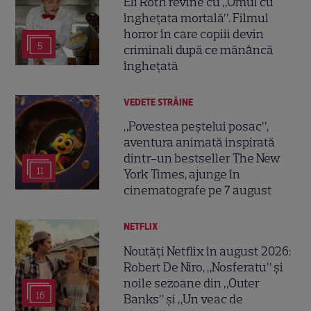
Eli Roth revine cu „Omul cu
înghețata mortală”. Filmul
horror în care copiii devin
5
criminali după ce mănâncă
înghețată
VEDETE STRĂINE
„Povestea peștelui posac”,
aventura animată inspirată
dintr-un bestseller The New
11
York Times, ajunge în
cinematografe pe 7 august
NETFLIX
Noutăți Netflix în august 2026:
Robert De Niro, „Nosferatu” și
noile sezoane din „Outer
16
Banks” și „Un veac de