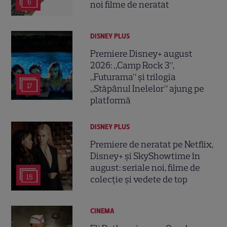
6
noi filme de neratat
DISNEY PLUS
Premiere Disney+ august
2026: „Camp Rock 3”,
„Futurama” și trilogia
17
„Stăpânul Inelelor” ajung pe
platformă
DISNEY PLUS
Premiere de neratat pe Netflix,
Disney+ și SkyShowtime în
august: seriale noi, filme de
15
colecție și vedete de top
CINEMA