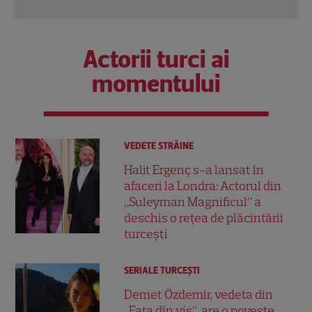
Actorii turci ai
momentului
VEDETE STRĂINE
Halit Ergenç s-a lansat în
afaceri la Londra: Actorul din
„Suleyman Magnificul” a
deschis o rețea de plăcintării
turcești
SERIALE TURCEŞTI
Demet Özdemir, vedeta din
„Fata din vis”, are o poveste