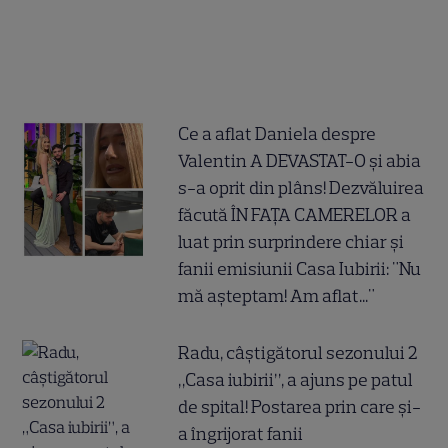
Ce a aflat Daniela despre
Valentin A DEVASTAT-O și abia
s-a oprit din plâns! Dezvăluirea
făcută ÎN FAȚA CAMERELOR a
luat prin surprindere chiar și
fanii emisiunii Casa Iubirii: "Nu
mă așteptam! Am aflat..."
Radu, câștigătorul sezonului 2
„Casa iubirii”, a ajuns pe patul
de spital! Postarea prin care și-
a îngrijorat fanii