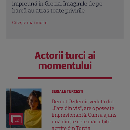
a
împreună în Grecia. Imaginile de pe
repar
barcă au atras toate privirile
frat
Citește mai multe
Citeș
Actorii turci ai
momentului
SERIALE TURCEŞTI
Demet Özdemir, vedeta din
„Fata din vis”, are o poveste
impresionantă. Cum a ajuns
12
una dintre cele mai iubite
actrițe din Turcia