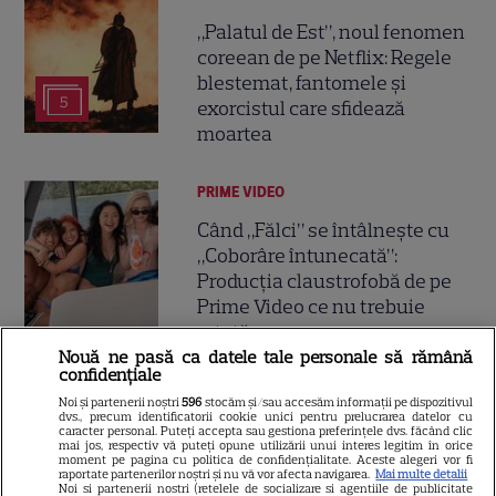
„Palatul de Est”, noul fenomen
coreean de pe Netflix: Regele
blestemat, fantomele și
5
exorcistul care sfidează
moartea
PRIME VIDEO
Când „Fălci” se întâlnește cu
„Coborâre întunecată”:
Producția claustrofobă de pe
Prime Video ce nu trebuie
ratată
Nouă ne pasă ca datele tale personale să rămână
confidențiale
DISNEY PLUS
Noi și partenerii noștri
596
stocăm și/sau accesăm informații pe dispozitivul
dvs., precum identificatorii cookie unici pentru prelucrarea datelor cu
Ce vedem pe streaming între
caracter personal. Puteți accepta sau gestiona preferințele dvs. făcând clic
mai jos, respectiv vă puteți opune utilizării unui interes legitim în orice
27 iulie și 2 august 2026:
moment pe pagina cu politica de confidențialitate. Aceste alegeri vor fi
raportate partenerilor noștri și nu vă vor afecta navigarea.
Mai multe detalii
Diavolul se îmbracă de la Prada
Noi si partenerii nostri (retelele de socializare si agentiile de publicitate