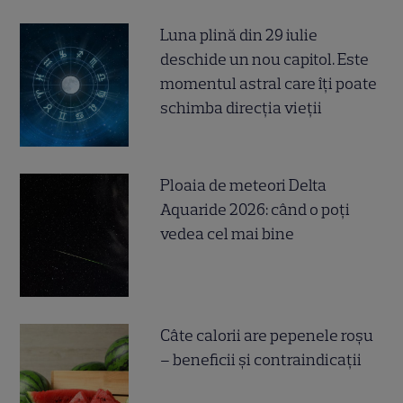
Luna plină din 29 iulie
deschide un nou capitol. Este
momentul astral care îți poate
schimba direcția vieții
Ploaia de meteori Delta
Aquaride 2026: când o poți
vedea cel mai bine
Câte calorii are pepenele roșu
– beneficii și contraindicații