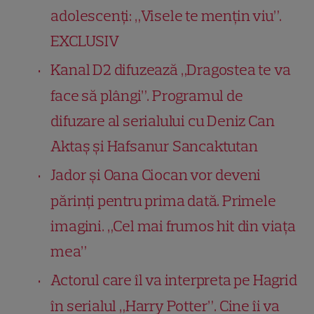
adolescenți: „Visele te mențin viu”.
EXCLUSIV
Kanal D2 difuzează „Dragostea te va
face să plângi”. Programul de
difuzare al serialului cu Deniz Can
Aktaș și Hafsanur Sancaktutan
Jador și Oana Ciocan vor deveni
părinți pentru prima dată. Primele
imagini. „Cel mai frumos hit din viața
mea”
Actorul care îl va interpreta pe Hagrid
în serialul „Harry Potter”. Cine îi va