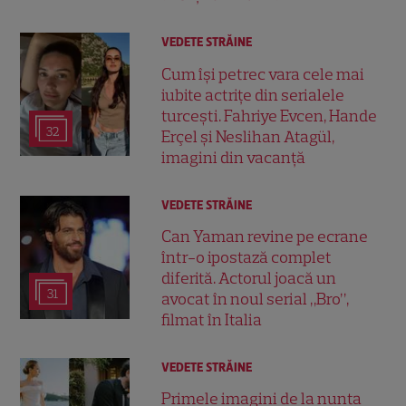
VEDETE STRĂINE
Cum își petrec vara cele mai
iubite actrițe din serialele
turcești. Fahriye Evcen, Hande
32
Erçel și Neslihan Atagül,
imagini din vacanță
VEDETE STRĂINE
Can Yaman revine pe ecrane
într-o ipostază complet
diferită. Actorul joacă un
31
avocat în noul serial „Bro”,
filmat în Italia
VEDETE STRĂINE
Primele imagini de la nunta