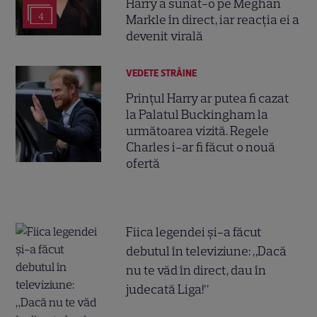
Harry a sunat-o pe Meghan
4
Markle în direct, iar reacția ei a
devenit virală
VEDETE STRĂINE
Prințul Harry ar putea fi cazat
la Palatul Buckingham la
următoarea vizită. Regele
Charles i-ar fi făcut o nouă
ofertă
Fiica legendei și-a făcut
debutul în televiziune: „Dacă
nu te văd în direct, dau în
judecată Liga!”