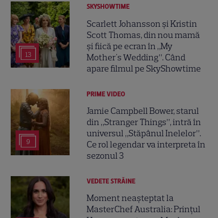
SKYSHOWTIME
Scarlett Johansson și Kristin
Scott Thomas, din nou mamă
și fiică pe ecran în „My
13
Mother's Wedding”. Când
apare filmul pe SkyShowtime
PRIME VIDEO
Jamie Campbell Bower, starul
din „Stranger Things”, intră în
universul „Stăpânul Inelelor”.
9
Ce rol legendar va interpreta în
sezonul 3
VEDETE STRĂINE
Moment neașteptat la
MasterChef Australia: Prințul