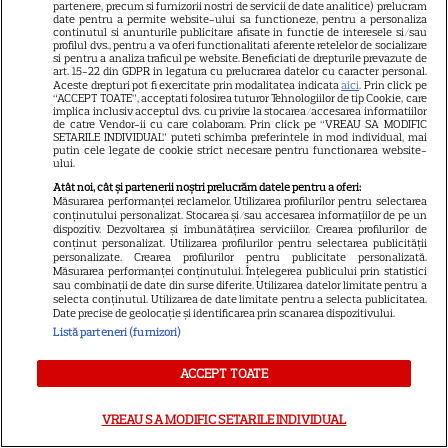
18
2 pe Disney+ și mari noutăți
partenere, precum si furnizorii nostri de servicii de date analitice) prelucram
date pentru a permite website-ului sa functioneze, pentru a personaliza
Netflix
continutul si anunturile publicitare afisate in functie de interesele si/sau
profilul dvs., pentru a va oferi functionalitati aferente retelelor de socializare
si pentru a analiza traficul pe website. Beneficiati de drepturile prevazute de
art. 15-22 din GDPR in legatura cu prelucrarea datelor cu caracter personal.
NETFLIX
Aceste drepturi pot fi exercitate prin modalitatea indicata
aici
. Prin click pe
“ACCEPT TOATE”, acceptati folosirea tuturor Tehnologiilor de tip Cookie, care
implica inclusiv acceptul dvs. cu privire la stocarea/accesarea informatiilor
Josh Hartnett revine pe Netflix
de catre Vendor-ii cu care colaboram. Prin click pe “VREAU SA MODIFIC
SETARILE INDIVIDUAL” puteti schimba preferintele in mod individual, mai
în thrillerul „Below”! Noutăți
putin cele legate de cookie strict necesare pentru functionarea website-
majore despre premiile Emmy
ului.
și noul serial Dan Brown
Atât noi, cât și partenerii noștri prelucrăm datele pentru a oferi:
Măsurarea performanței reclamelor. Utilizarea profilurilor pentru selectarea
conținutului personalizat. Stocarea și/sau accesarea informațiilor de pe un
dispozitiv. Dezvoltarea și îmbunătățirea serviciilor. Crearea profilurilor de
conținut personalizat. Utilizarea profilurilor pentru selectarea publicității
DISNEY PLUS
personalizate. Crearea profilurilor pentru publicitate personalizată.
Măsurarea performanței conținutului. Înțelegerea publicului prin statistici
Care-i buna și care-i reaua?
sau combinații de date din surse diferite. Utilizarea datelor limitate pentru a
selecta conținutul. Utilizarea de date limitate pentru a selecta publicitatea.
Emmy Rossum revine
Date precise de geolocație și identificarea prin scanarea dispozitivului.
spectaculos pe Disney+ în
Listă parteneri (furnizori)
3
thrillerul psihologic „Furie și
seducție”
ACCEPT TOATE
VREAU SA MODIFIC SETARILE INDIVIDUAL
ȘTIRI