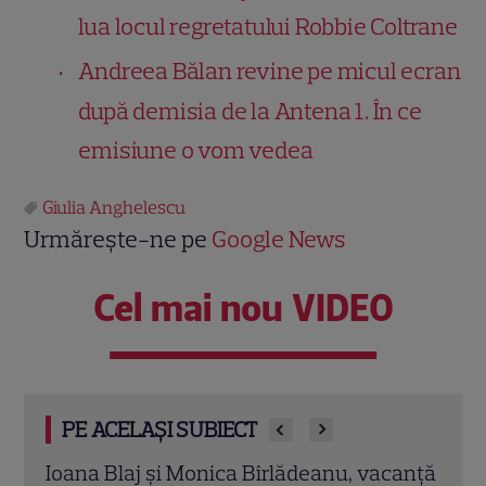
lua locul regretatului Robbie Coltrane
Andreea Bălan revine pe micul ecran
după demisia de la Antena 1. În ce
emisiune o vom vedea
Giulia Anghelescu
Urmărește-ne pe
Google News
Cel mai nou VIDEO
PE ACELAȘI SUBIECT
ase
Ioana Blaj și Monica Bîrlădeanu, vacanță
Irin