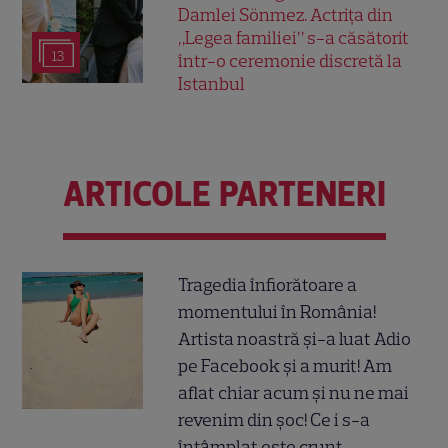
Damlei Sönmez. Actrița din
„Legea familiei” s-a căsătorit
13
într-o ceremonie discretă la
Istanbul
ARTICOLE PARTENERI
Tragedia înfiorătoare a
momentului în România!
Artista noastră și-a luat Adio
pe Facebook și a murit! Am
aflat chiar acum și nu ne mai
revenim din șoc! Ce i s-a
întâmplat este crunt