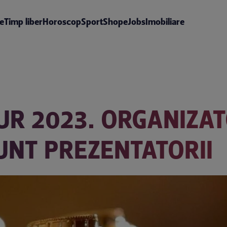
te
Timp liber
Horoscop
Sport
Shop
eJobs
Imobiliare
UR 2023. ORGANIZAT
UNT PREZENTATORII