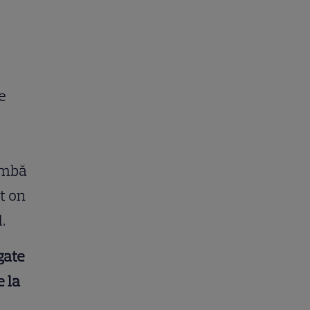
e
limbă
et on
.
gate
e la