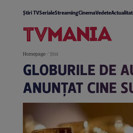
Știri TV
Seriale
Streaming
Cinema
Vedete
Actualita
Homepage
/
Știri
GLOBURILE DE A
ANUNȚAT CINE S