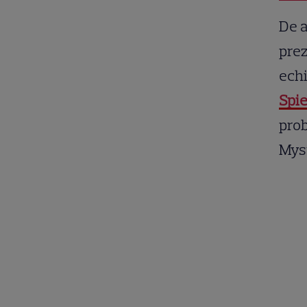
De a
prez
echi
Spie
prob
Myst