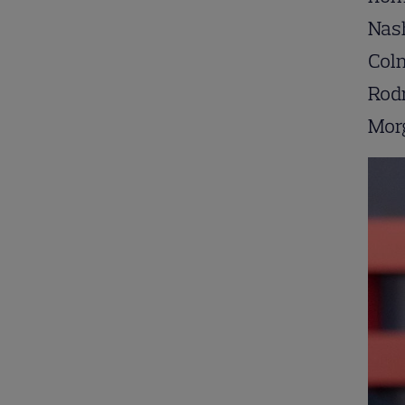
Nash
Col
Rodr
Mor