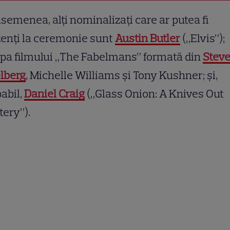
semenea, alţi nominalizaţi care ar putea fi
enţi la ceremonie sunt
Austin Butler
(„Elvis”);
pa filmului „The Fabelmans” formată din
Stev
lberg
, Michelle Williams şi Tony Kushner; şi,
abil,
Daniel Craig
(„Glass Onion: A Knives Out
ery”).