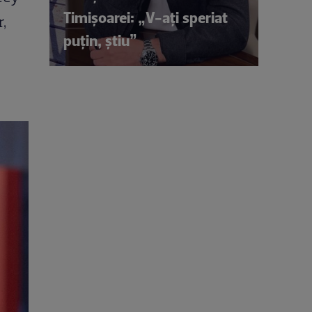
Timișoarei: „V-ați speriat
,
puțin, știu”