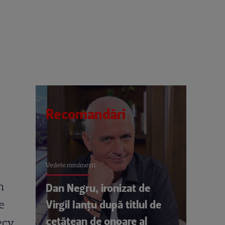
Recomandări
Vedete româneşti
n
Dan Negru, ironizat de
Virgil Ianțu după titlul de
e
cetățean de onoare al
ecy