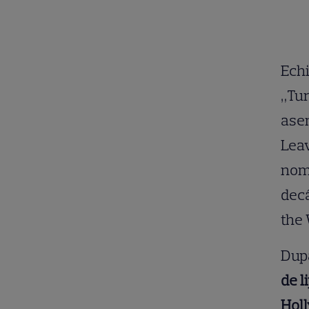
Echi
„Tur
asem
Leav
nomi
decâ
the 
Dup
de l
Holl