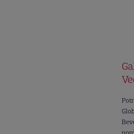
Ga
Ve
Potr
Glob
Beve
nomi