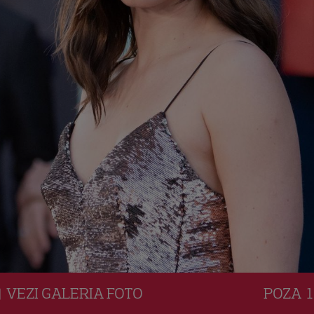
VEZI
GALERIA
FOTO
POZA
1