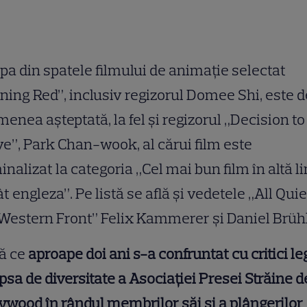
pa din spatele filmului de animaţie selectat
ning Red”, inclusiv regizorul Domee Shi, este d
enea aşteptată, la fel şi regizorul „Decision to
e”, Park Chan-wook, al cărui film este
nalizat la categoria „Cel mai bun film în altă 
t engleza”. Pe listă se află şi vedetele „All Qui
Western Front” Felix Kammerer şi Daniel Brühl
ă ce
aproape doi ani s-a confruntat cu critici le
ipsa de diversitate a Asociaţiei Presei Străine d
ywood în rândul membrilor săi şi a plângerilor