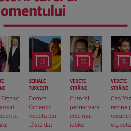
omentului
12
32
31
TE
SERIALE
VEDETE
VEDETE
INE
TURCEŞTI
STRĂINE
STRĂINE
t Ergenç
Demet
Cum își
Can Ya
lansat
Özdemir,
petrec vara
revine 
aceri la
vedeta din
cele mai
ecrane 
ra:
„Fata din
iubite
o ipost