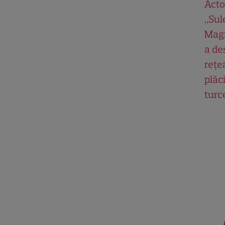
Acto
„Su
Magn
a de
rețe
plăci
turc