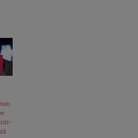
man
pe
într-
ază