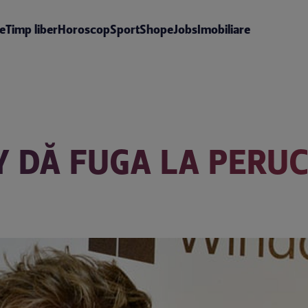
te
Timp liber
Horoscop
Sport
Shop
eJobs
Imobiliare
DĂ FUGA LA PERUCI