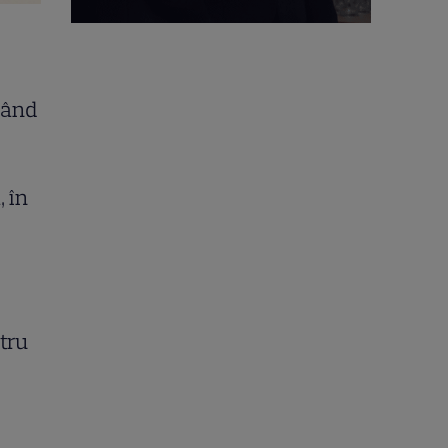
când
 în
ntru