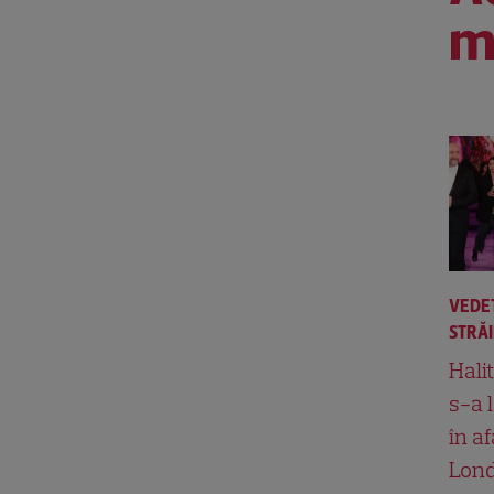
m
VEDE
STRĂ
Hali
s-a 
în af
Lond