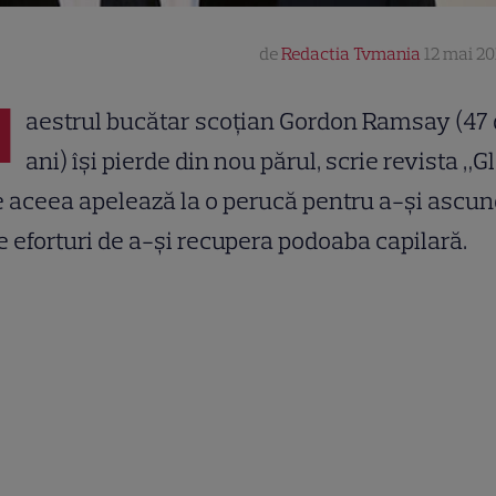
de
Redactia Tvmania
12 mai 201
M
aestrul bucătar scoţian Gordon Ramsay (47
ani) îşi pierde din nou părul, scrie revista „G
e aceea apelează la o perucă pentru a-şi ascu
e eforturi de a-şi recupera podoaba capilară.