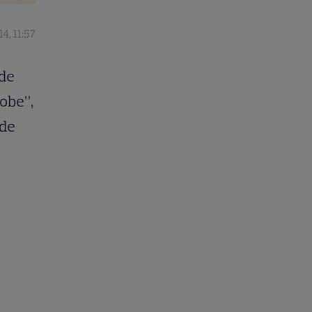
4, 11:57
 de
lobe”,
nde