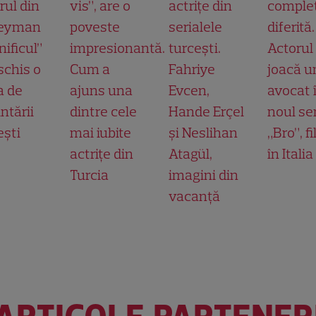
rul din
vis”, are o
actrițe din
comple
leyman
poveste
serialele
diferită.
ificul”
impresionantă.
turcești.
Actorul
schis o
Cum a
Fahriye
joacă u
a de
ajuns una
Evcen,
avocat 
ntării
dintre cele
Hande Erçel
noul ser
ești
mai iubite
și Neslihan
„Bro”, f
actrițe din
Atagül,
în Italia
Turcia
imagini din
vacanță