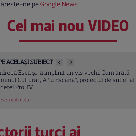
ărește-ne pe
Google News
Cel mai nou VIDEO
PE ACELAȘI SUBIECT
ura Cosoi, declarație emoționantă după nașterea
nei. „Aș putea naște de o mie de ori și, de fiecare da
 fi ca prima oară”
tește mai multe
torii turci ai