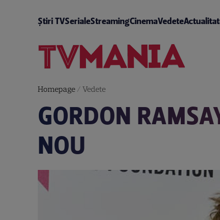
Știri TV
Seriale
Streaming
Cinema
Vedete
Actualita
Homepage
/
Vedete
GORDON RAMSAY 
NOU