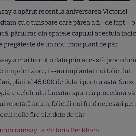
ay a apărut recent la aniversarea Victoriei
ham cu o tunsoare care părea a fi –de fapt – o
că, părul ras din spatele capului acestuia indi
e pregăteşte de un nou transplant de păr.
ay a mai trecut o dată prin această procedură,
: timp de 12 ore, i s-au implantat noi folicului
lari, plătind 45.000 de dolari pentru asta. Surse
piate celebrului bucătar spun că procedura va
ui repetată acum, foliculi noi fiind necesari pe
locui noile fire pierdute de păr.
rdon ramsay
Victoria Beckham