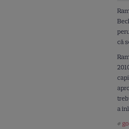
Rams
Beck
peru
că s
Rams
2010
capi
apro
treb
a în
go