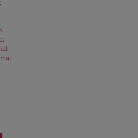
t
n
în
ial
ilmat