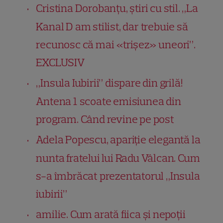
Cristina Dorobanțu, știri cu stil. „La
Kanal D am stilist, dar trebuie să
recunosc că mai «trișez» uneori”.
EXCLUSIV
„Insula Iubirii” dispare din grilă!
Antena 1 scoate emisiunea din
program. Când revine pe post
Adela Popescu, apariție elegantă la
nunta fratelui lui Radu Vâlcan. Cum
s-a îmbrăcat prezentatorul „Insula
iubirii”
amilie. Cum arată fiica și nepoții