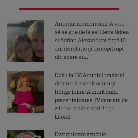
Anunțul momentului! A vrut
să se știe de la ea! Elena Udrea
și Adrian Alexandrov, după 10
ani de relație și un copil rupt
din soare au...
Doliu la TV! Anunțul tragic al
dimineții a venit acum și
frânge inimi! A murit subit
prezentatoarea TV care ani de
zile ne-a adus știri de pe
Litoral
Divorțul care zguduie