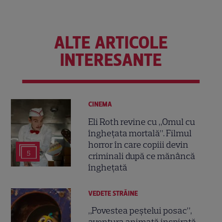
ALTE ARTICOLE
INTERESANTE
CINEMA
Eli Roth revine cu „Omul cu
înghețata mortală”. Filmul
horror în care copiii devin
5
criminali după ce mănâncă
înghețată
VEDETE STRĂINE
„Povestea peștelui posac”,
aventura animată inspirată