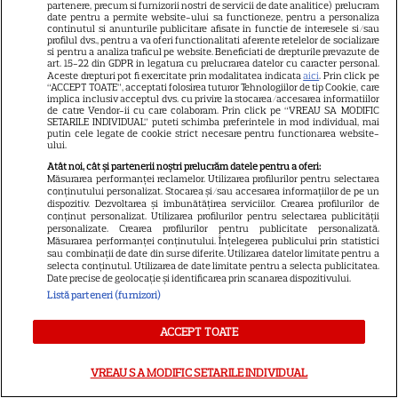
partenere, precum si furnizorii nostri de servicii de date analitice) prelucram
date pentru a permite website-ului sa functioneze, pentru a personaliza
VEDETE STRĂINE
continutul si anunturile publicitare afisate in functie de interesele si/sau
profilul dvs., pentru a va oferi functionalitati aferente retelelor de socializare
si pentru a analiza traficul pe website. Beneficiati de drepturile prevazute de
Marvel are un nou Black
art. 15-22 din GDPR in legatura cu prelucrarea datelor cu caracter personal.
Aceste drepturi pot fi exercitate prin modalitatea indicata
aici
. Prin click pe
Panther. David Jonsson preia
“ACCEPT TOATE”, acceptati folosirea tuturor Tehnologiilor de tip Cookie, care
moștenirea lui Chadwick
implica inclusiv acceptul dvs. cu privire la stocarea/accesarea informatiilor
de catre Vendor-ii cu care colaboram. Prin click pe “VREAU SA MODIFIC
3
Boseman
SETARILE INDIVIDUAL” puteti schimba preferintele in mod individual, mai
putin cele legate de cookie strict necesare pentru functionarea website-
ului.
Atât noi, cât și partenerii noștri prelucrăm datele pentru a oferi:
VEDETE STRĂINE
Măsurarea performanței reclamelor. Utilizarea profilurilor pentru selectarea
conținutului personalizat. Stocarea și/sau accesarea informațiilor de pe un
Ryan Gosling este noul Ghost
dispozitiv. Dezvoltarea și îmbunătățirea serviciilor. Crearea profilurilor de
conținut personalizat. Utilizarea profilurilor pentru selectarea publicității
Rider din Universul Marvel.
personalizate. Crearea profilurilor pentru publicitate personalizată.
Măsurarea performanței conținutului. Înțelegerea publicului prin statistici
Anunțul făcut la Comic-Con i-
sau combinații de date din surse diferite. Utilizarea datelor limitate pentru a
7
a entuziasmat pe fani
selecta conținutul. Utilizarea de date limitate pentru a selecta publicitatea.
Date precise de geolocație și identificarea prin scanarea dispozitivului.
Listă parteneri (furnizori)
DISNEY PLUS
ACCEPT TOATE
„Diavolul se îmbracă de la
Prada 2” s-a lansat pe Disney+.
VREAU SA MODIFIC SETARILE INDIVIDUAL
Meryl Streep și Anne