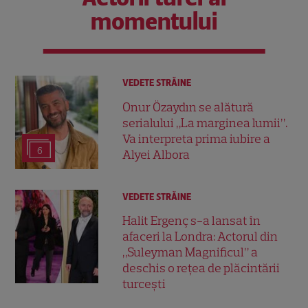
momentului
VEDETE STRĂINE
Onur Özaydın se alătură
serialului „La marginea lumii”.
Va interpreta prima iubire a
6
Alyei Albora
VEDETE STRĂINE
Halit Ergenç s-a lansat în
afaceri la Londra: Actorul din
„Suleyman Magnificul” a
deschis o rețea de plăcintării
turcești