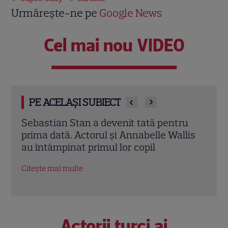
Urmărește-ne pe
Google News
Cel mai nou VIDEO
PE ACELAȘI SUBIECT
u
Vincent Pastore a murit la 80 de ani.
Angé
lis
Actorul din „Clanul Soprano” era celebru
cum 
pentru rolul lui Big Pussy
Rom
Citește mai multe
Citeș
Actorii turci ai