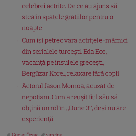
celebrei actrițe. De ce au ajuns să
stea în spatele gratiilor pentru o
noapte
Cum își petrec vara actrițele-mămici
din serialele turcești. Eda Ece,
vacanță pe insulele grecești,
Bergüzar Korel, relaxare fără copii
Actorul Jason Momoa, acuzat de
nepotism. Cum a reușit fiul său să
obțină un rol în „Dune 3”, deși nu are
experiență
Gupse Özay
sarcina