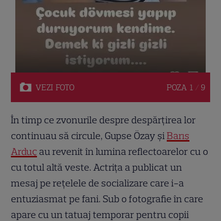
VEZI
FOTO
POZA
1 / 9
În timp ce zvonurile despre despărțirea lor
continuau să circule, Gupse Özay și
Barış
Arduç
au revenit în lumina reflectoarelor cu o
cu totul altă veste. Actrița a publicat un
mesaj pe rețelele de socializare care i-a
entuziasmat pe fani. Sub o fotografie în care
apare cu un tatuaj temporar pentru copii