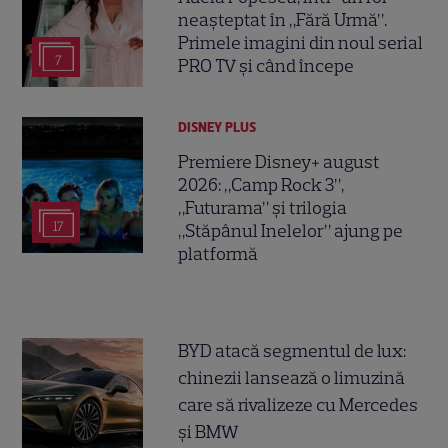
neașteptat în „Fără Urmă”.
Primele imagini din noul serial
7
PRO TV și când începe
DISNEY PLUS
Premiere Disney+ august
2026: „Camp Rock 3”,
„Futurama” și trilogia
17
„Stăpânul Inelelor” ajung pe
platformă
BYD atacă segmentul de lux:
chinezii lansează o limuzină
care să rivalizeze cu Mercedes
și BMW