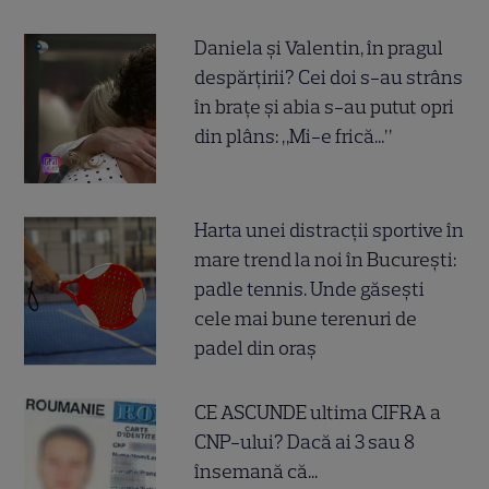
Daniela și Valentin, în pragul
despărțirii? Cei doi s-au strâns
în brațe și abia s-au putut opri
din plâns: „Mi-e frică...”
Harta unei distracții sportive în
mare trend la noi în București:
padle tennis. Unde găsești
cele mai bune terenuri de
padel din oraș
CE ASCUNDE ultima CIFRA a
CNP-ului? Dacă ai 3 sau 8
însemană că...