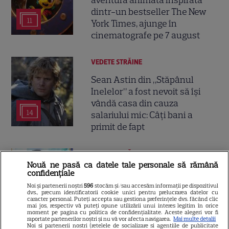
dintr-un bestseller The New
11
York Times, ajunge în
cinematografe pe 7 august
VEDETE STRĂINE
Sean Astin din „Stăpânul
Inelelor” a fost nevoit să își
vândă casa din cauza
14
salariului mic: Câți bani a
primit de fapt
VEDETE STRĂINE
Nouă ne pasă ca datele tale personale să rămână
Elon Musk, atac la adresa
confidențiale
regizorului premiat cu Oscar
Noi și partenerii noștri
596
stocăm și/sau accesăm informații pe dispozitivul
dvs., precum identificatorii cookie unici pentru prelucrarea datelor cu
care a realizat documentarul
caracter personal. Puteți accepta sau gestiona preferințele dvs. făcând clic
14
despre viața sa. Filmul are 232
mai jos, respectiv vă puteți opune utilizării unui interes legitim în orice
moment pe pagina cu politica de confidențialitate. Aceste alegeri vor fi
de minute
raportate partenerilor noștri și nu vă vor afecta navigarea.
Mai multe detalii
Noi si partenerii nostri (retelele de socializare si agentiile de publicitate