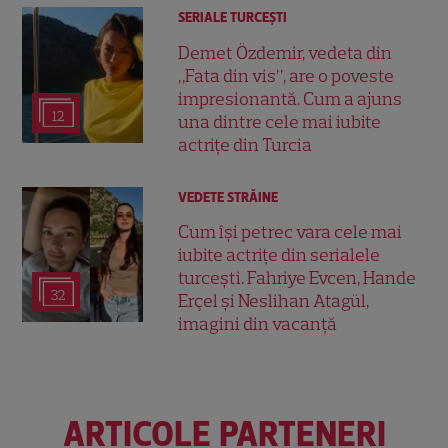
SERIALE TURCEŞTI
Demet Özdemir, vedeta din
„Fata din vis”, are o poveste
impresionantă. Cum a ajuns
12
una dintre cele mai iubite
actrițe din Turcia
VEDETE STRĂINE
Cum își petrec vara cele mai
iubite actrițe din serialele
turcești. Fahriye Evcen, Hande
32
Erçel și Neslihan Atagül,
imagini din vacanță
ARTICOLE PARTENERI