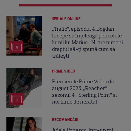
SERIALE ONLINE
„Trafic”, episodul 4. Bogdan
începe să înțeleagă pericolele
lumii lui Marius: „N-are nimeni
6
dreptul să-ți spună cum să
trăiești”
PRIME VIDEO
Premierele Prime Video din
august 2026: „Reacher”
sezonul 4, „Sterling Point” și
6
noi filme de neratat
RECOMANDĂRI
Adela Popescu, într-un rol