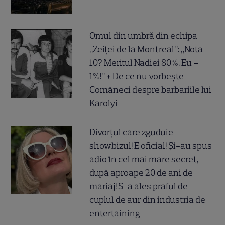
Omul din umbră din echipa
„Zeiței de la Montreal”: „Nota
10? Meritul Nadiei 80%. Eu –
1%!” + De ce nu vorbește
Comăneci despre barbariile lui
Karolyi
Divorțul care zguduie
showbizul! E oficial! Și-au spus
adio în cel mai mare secret,
după aproape 20 de ani de
mariaj! S-a ales praful de
cuplul de aur din industria de
entertaining