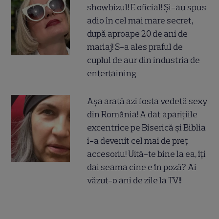
showbizul! E oficial! Și-au spus
adio în cel mai mare secret,
după aproape 20 de ani de
mariaj! S-a ales praful de
cuplul de aur din industria de
entertaining
Așa arată azi fosta vedetă sexy
din România! A dat aparițiile
excentrice pe Biserică și Biblia
i-a devenit cel mai de preț
accesoriu! Uită-te bine la ea, îți
dai seama cine e în poză? Ai
văzut-o ani de zile la TV!!