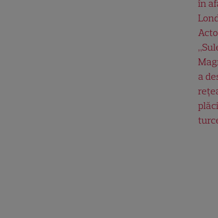
în af
Lond
Acto
„Su
Magn
a de
rețe
plăci
turc