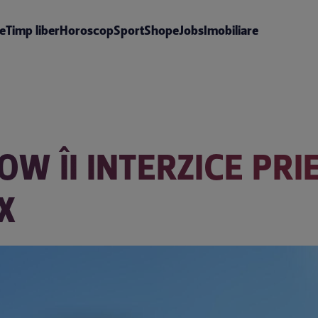
te
Timp liber
Horoscop
Sport
Shop
eJobs
Imobiliare
W ÎI INTERZICE PR
X