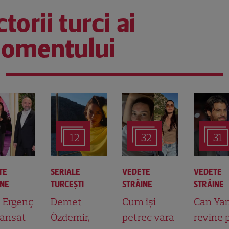
torii turci ai
omentului
12
32
31
TE
SERIALE
VEDETE
VEDETE
INE
TURCEŞTI
STRĂINE
STRĂINE
t Ergenç
Demet
Cum își
Can Ya
lansat
Özdemir,
petrec vara
revine 