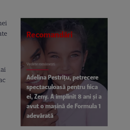
nei
ate
Recomandări
Vedete româneşti
mai
Adelina Pestrițu, petrecere
ac
spectaculoasă pentru fiica
ei, Zeny. A împlinit 8 ani și a
avut o mașină de Formula 1
adevărată