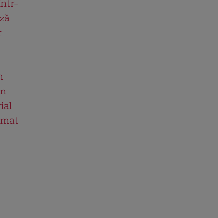
într-
ază
t
n
în
ial
ilmat