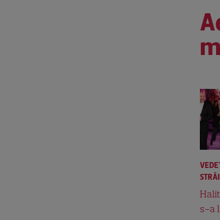
Ac
m
VEDE
STRĂ
Hali
s-a 