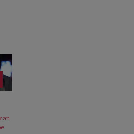
man
pe