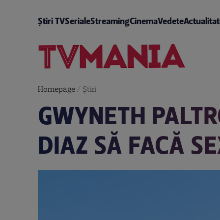
Știri TV
Seriale
Streaming
Cinema
Vedete
Actualita
Homepage
/
Știri
GWYNETH PALTRO
DIAZ SĂ FACĂ SE