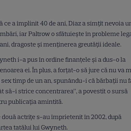
 ce a împlinit 40 de ani, Diaz a simţit nevoia u
mbări, iar Paltrow o sfătuieşte în probleme leg
ani, dragoste şi menţinerea greutăţii ideale.
neth i-a pus în ordine finanţele şi a dus-o la
enoarea ei. În plus, a forţat-o să jure că nu va 
 sex timp de un an, spunându-i că bărbaţii nu f
t să-i strice concentrarea”, a povestit o sursă
ru publicaţia amintită.
 două actriţe s-au împrietenit în 2002, după
tea tatălui lui Gwyneth.