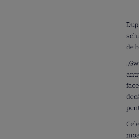
După
schi
de b
„Gwy
antr
face
decâ
pent
Cele
moar