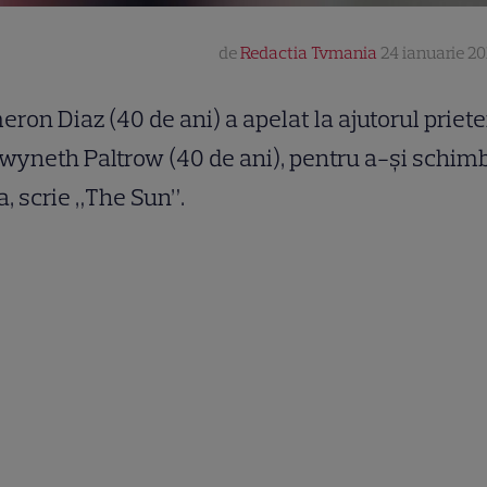
de
Redactia Tvmania
24 ianuarie 201
ron Diaz (40 de ani) a apelat la ajutorul priet
Gwyneth Paltrow (40 de ani), pentru a-şi schim
a, scrie „The Sun”.