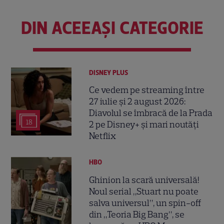
DIN ACEEAȘI CATEGORIE
DISNEY PLUS
Ce vedem pe streaming între
27 iulie și 2 august 2026:
Diavolul se îmbracă de la Prada
18
2 pe Disney+ și mari noutăți
Netflix
HBO
Ghinion la scară universală!
Noul serial „Stuart nu poate
salva universul”, un spin-off
din „Teoria Big Bang”, se