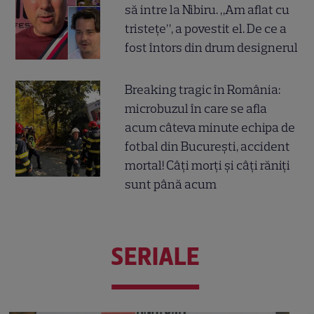
să intre la Nibiru. „Am aflat cu
tristețe”, a povestit el. De ce a
fost întors din drum designerul
Breaking tragic în România:
microbuzul în care se afla
acum câteva minute echipa de
fotbal din București, accident
mortal! Câți morți și câți răniți
sunt până acum
SERIALE