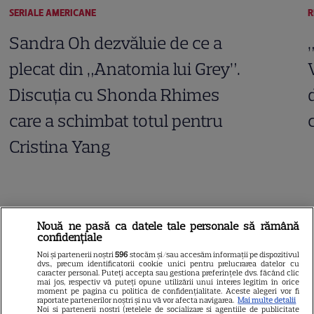
SERIALE AMERICANE
R
Sandra Oh dezvăluie de ce a
plecat din „Anatomia lui Grey”.
Discuția cu Shonda Rhimes
care a schimbat totul pentru
Cristina Yang
ARTICOLE PARTENERI
Nouă ne pasă ca datele tale personale să rămână
confidențiale
Noi și partenerii noștri
596
stocăm și/sau accesăm informații pe dispozitivul
dvs., precum identificatorii cookie unici pentru prelucrarea datelor cu
caracter personal. Puteți accepta sau gestiona preferințele dvs. făcând clic
Horoscop Urania | Previziuni
mai jos, respectiv vă puteți opune utilizării unui interes legitim în orice
moment pe pagina cu politica de confidențialitate. Aceste alegeri vor fi
astrologice pentru perioada 1 –
raportate partenerilor noștri și nu vă vor afecta navigarea.
Mai multe detalii
Noi si partenerii nostri (retelele de socializare si agentiile de publicitate