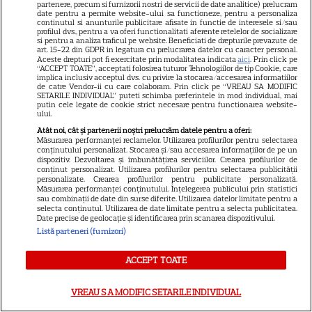
7 august 2026. Venus va intra
partenere, precum si furnizorii nostri de servicii de date analitice) prelucram
date pentru a permite website-ului sa functioneze, pentru a personaliza
în zodia Balanței
continutul si anunturile publicitare afisate in functie de interesele si/sau
profilul dvs., pentru a va oferi functionalitati aferente retelelor de socializare
si pentru a analiza traficul pe website. Beneficiati de drepturile prevazute de
art. 15-22 din GDPR in legatura cu prelucrarea datelor cu caracter personal.
Aceste drepturi pot fi exercitate prin modalitatea indicata
aici
. Prin click pe
“ACCEPT TOATE”, acceptati folosirea tuturor Tehnologiilor de tip Cookie, care
implica inclusiv acceptul dvs. cu privire la stocarea/accesarea informatiilor
Ulei de perilla – ce este și ce
de catre Vendor-ii cu care colaboram. Prin click pe “VREAU SA MODIFIC
SETARILE INDIVIDUAL” puteti schimba preferintele in mod individual, mai
beneficii are
putin cele legate de cookie strict necesare pentru functionarea website-
ului.
Atât noi, cât și partenerii noștri prelucrăm datele pentru a oferi:
Măsurarea performanței reclamelor. Utilizarea profilurilor pentru selectarea
conținutului personalizat. Stocarea și/sau accesarea informațiilor de pe un
dispozitiv. Dezvoltarea și îmbunătățirea serviciilor. Crearea profilurilor de
conținut personalizat. Utilizarea profilurilor pentru selectarea publicității
personalizate. Crearea profilurilor pentru publicitate personalizată.
Măsurarea performanței conținutului. Înțelegerea publicului prin statistici
Cum poate fi consumat
sau combinații de date din surse diferite. Utilizarea datelor limitate pentru a
selecta conținutul. Utilizarea de date limitate pentru a selecta publicitatea.
ghimbirul
Date precise de geolocație și identificarea prin scanarea dispozitivului.
Listă parteneri (furnizori)
ACCEPT TOATE
VREAU SA MODIFIC SETARILE INDIVIDUAL