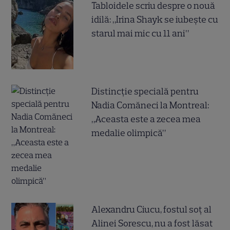
Tabloidele scriu despre o nouă
idilă: „Irina Shayk se iubește cu
starul mai mic cu 11 ani”
Distincție specială pentru
Nadia Comăneci la Montreal:
„Aceasta este a zecea mea
medalie olimpică”
Alexandru Ciucu, fostul soț al
Alinei Sorescu, nu a fost lăsat