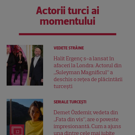
Actorii turci ai
momentului
VEDETE STRĂINE
Halit Ergenç s-a lansat în
afaceri la Londra: Actorul din
„Suleyman Magnificul” a
deschis o rețea de plăcintării
turcești
SERIALE TURCEŞTI
Demet Özdemir, vedeta din
„Fata din vis”, are o poveste
impresionantă. Cum a ajuns
12
una dintre cele mai iubite