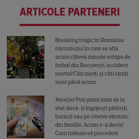
ARTICOLE PARTENERI
Breaking tragic în România:
microbuzul în care se afla
acum câteva minute echipa de
fotbal din București, accident
mortal! Câți morți și câți răniți
sunt până acum
Atenție! Poți primi bani de la
stat dacă-ți îngrijești părinții,
bunicii sau pe cineva vârstnic
din familie. Acum s-a decis!
Cum trebuie să procedezi