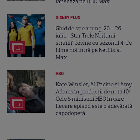
lansează pe HBO Max
DISNEY PLUS
Ghid de streaming, 20 – 26
iulie: „Star Trek: Noi lumi
stranii” revine cu sezonul 4. Ce
15
filme noi intră pe Netflix și
Max
HBO
Kate Winslet, Al Pacino și Amy
Adams în producții de nota 10!
Cele 5 miniserii HBO în care
13
fiecare episod este o adevărată
capodoperă