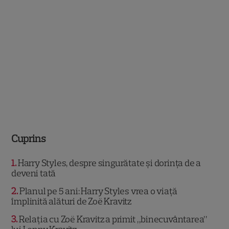
Cuprins
1
Harry Styles, despre singurătate și dorința de a
deveni tată
2
Planul pe 5 ani: Harry Styles vrea o viață
împlinită alături de Zoë Kravitz
3
Relația cu Zoë Kravitz a primit „binecuvântarea”