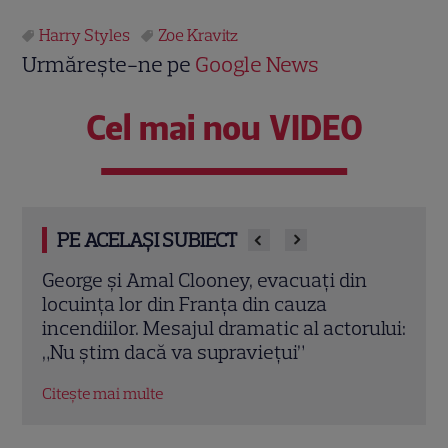
Harry Styles
Zoe Kravitz
Urmărește-ne pe
Google News
Cel mai nou VIDEO
PE ACELAȘI SUBIECT
și Amal Clooney, evacuați din
Elon Musk, atac l
a lor din Franța din cauza
premiat cu Oscar
ilor. Mesajul dramatic al actorului:
documentarul des
m dacă va supraviețui”
232 de minute
ai multe
Citește mai multe