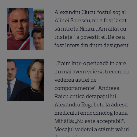
Alexandru Ciucu, fostul soț al
Alinei Sorescu, nu a fost lăsat
să intre la Nibiru. „Am aflat cu
tristețe”, a povestit el. De ce a
fost întors din drum designerul
„Trăim într-o perioadă în care
nu mai avem voie să trecem cu
vederea astfel de
comportamente”. Andreea
Raicu critică derapajul lui
Alexandru Rogobete la adresa
medicului endocrinolog Ioana
Mihăilă: „Nu este acceptabil”.
Mesajul vedetei a stârnit valuri