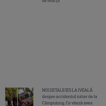
de reacții
NOI DETALII IES LA IVEALĂ
despre accidentul rutier de la
Câmpulung. Ce viteză avea