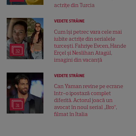
actrițe din Turcia
VEDETE STRĂINE
Cum își petrec vara cele mai
iubite actrițe din serialele
turcești. Fahriye Evcen, Hande
32
Erçel și Neslihan Atagül,
imagini din vacanță
VEDETE STRĂINE
Can Yaman revine pe ecrane
într-o ipostază complet
diferită. Actorul joacă un
31
avocat în noul serial „Bro”,
filmat în Italia