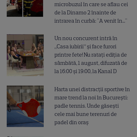
microbuzul în care se aflau cei
de la Dinamo 2 înainte de
intrarea în curbă: "A venit în..."
Un nou concurent intră în
„Casa iubirii” și face furori
printre fete! Nu ratați ediția de
sâmbătă, 1 august, difuzată de
la 16:00 și 19:00, la Kanal D
Harta unei distracții sportive în
mare trend la noi în București:
padle tennis. Unde găsești
cele mai bune terenuri de
padel din oraș