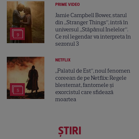
PRIME VIDEO
Jamie Campbell Bower, starul
din „Stranger Things”, intră în
universul „Stăpânul Inelelor”.
9
Ce rol legendar va interpreta în
sezonul 3
NETFLIX
„Palatul de Est”, noul fenomen
coreean de pe Netflix: Regele
blestemat, fantomele și
5
exorcistul care sfidează
moartea
ŞTIRI