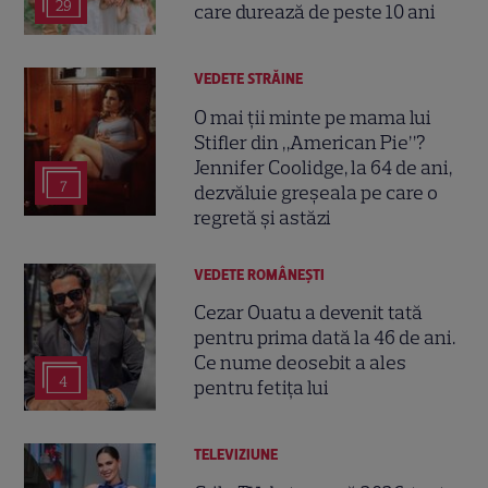
29
care durează de peste 10 ani
VEDETE STRĂINE
O mai ții minte pe mama lui
Stifler din „American Pie”?
Jennifer Coolidge, la 64 de ani,
7
dezvăluie greșeala pe care o
regretă și astăzi
VEDETE ROMÂNEŞTI
Cezar Ouatu a devenit tată
pentru prima dată la 46 de ani.
Ce nume deosebit a ales
4
pentru fetița lui
TELEVIZIUNE