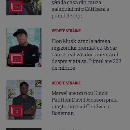
vândă casa din cauza
14
salariului mic: Câți bani a
primit de fapt
VEDETE STRĂINE
Elon Musk, atac la adresa
regizorului premiat cu Oscar
care a realizat documentarul
14
despre viața sa. Filmul are 232
de minute
VEDETE STRĂINE
Marvel are un nou Black
Panther. David Jonsson preia
moștenirea lui Chadwick
3
Boseman