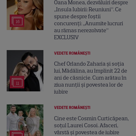
Oana Monea, dezvăluiri despre
„Insula Iubirii: Reuniuni”. Ce
spune despre foștii
16
concurenți: „Anumite lucruri
au rămas nerezolvate”
EXCLUSIV
VEDETE ROMÂNEŞTI
Chef Orlando Zaharia și soția
lui, Mădălina, au împlinit 22 de
ani de căsnicie. Cum arătau în
11
ziua nunții și povestea lor de
iubire
VEDETE ROMÂNEŞTI
Cine este Cosmin Curticăpean,
soțul Laurei Cosoi. Afaceri,
vârstă și povestea de iubire