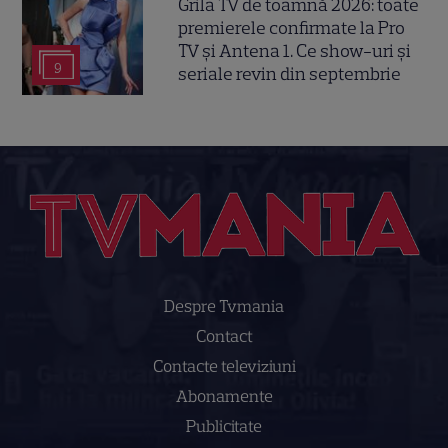
Grila TV de toamnă 2026: toate
premierele confirmate la Pro
TV și Antena 1. Ce show-uri și
9
seriale revin din septembrie
Despre Tvmania
Contact
Contacte televiziuni
Abonamente
Publicitate