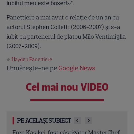
iubitul meu este boxer!»”.
Panettiere a mai avut o relaţie de un an cu
actorul Stephen Colletti (2006-2007) şi s-a
iubit cu partenerul de platou Milo Ventimiglia
(2007-2009).
Hayden Panettiere
Urmărește-ne pe
Google News
Cel mai nou VIDEO
PE ACELAȘI SUBIECT
rChef
Trei cupluri revin la „Insula Iubirii –
Chel