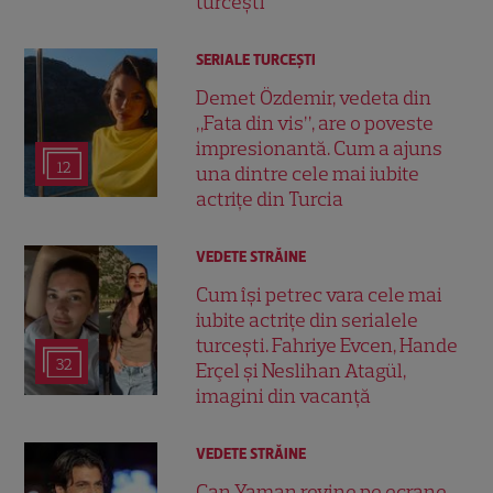
turcești
SERIALE TURCEŞTI
Demet Özdemir, vedeta din
„Fata din vis”, are o poveste
impresionantă. Cum a ajuns
12
una dintre cele mai iubite
actrițe din Turcia
VEDETE STRĂINE
Cum își petrec vara cele mai
iubite actrițe din serialele
turcești. Fahriye Evcen, Hande
32
Erçel și Neslihan Atagül,
imagini din vacanță
VEDETE STRĂINE
Can Yaman revine pe ecrane