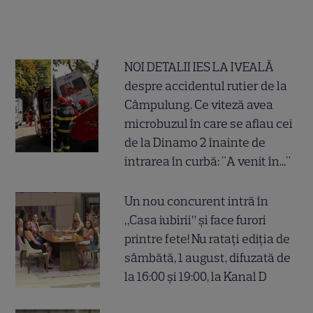
NOI DETALII IES LA IVEALĂ
despre accidentul rutier de la
Câmpulung. Ce viteză avea
microbuzul în care se aflau cei
de la Dinamo 2 înainte de
intrarea în curbă: "A venit în..."
Un nou concurent intră în
„Casa iubirii” și face furori
printre fete! Nu ratați ediția de
sâmbătă, 1 august, difuzată de
la 16:00 și 19:00, la Kanal D