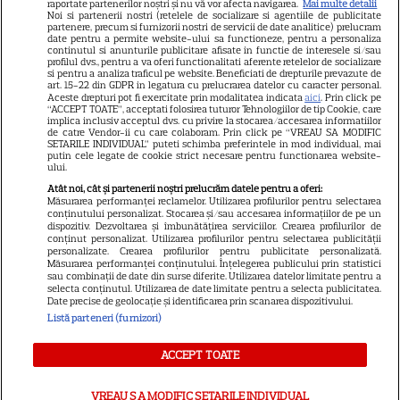
raportate partenerilor noștri și nu vă vor afecta navigarea.
Mai multe detalii
Noi si partenerii nostri (retelele de socializare si agentiile de publicitate
Avantaje
partenere, precum si furnizorii nostri de servicii de date analitice) prelucram
date pentru a permite website-ului sa functioneze, pentru a personaliza
Elle
continutul si anunturile publicitare afisate in functie de interesele si/sau
profilul dvs., pentru a va oferi functionalitati aferente retelelor de socializare
Unica
si pentru a analiza traficul pe website. Beneficiati de drepturile prevazute de
art. 15-22 din GDPR in legatura cu prelucrarea datelor cu caracter personal.
Retete practice
Aceste drepturi pot fi exercitate prin modalitatea indicata
aici
. Prin click pe
“ACCEPT TOATE”, acceptati folosirea tuturor Tehnologiilor de tip Cookie, care
implica inclusiv acceptul dvs. cu privire la stocarea/accesarea informatiilor
de catre Vendor-ii cu care colaboram. Prin click pe “VREAU SA MODIFIC
SETARILE INDIVIDUAL” puteti schimba preferintele in mod individual, mai
URMĂREȘTE-NE PE
putin cele legate de cookie strict necesare pentru functionarea website-
ului.
Atât noi, cât și partenerii noștri prelucrăm datele pentru a oferi:
Măsurarea performanței reclamelor. Utilizarea profilurilor pentru selectarea
conținutului personalizat. Stocarea și/sau accesarea informațiilor de pe un
dispozitiv. Dezvoltarea și îmbunătățirea serviciilor. Crearea profilurilor de
conținut personalizat. Utilizarea profilurilor pentru selectarea publicității
Copyright
2026
Ringier Romania – Toate Drepturile rezervate
personalizate. Crearea profilurilor pentru publicitate personalizată.
Măsurarea performanței conținutului. Înțelegerea publicului prin statistici
sau combinații de date din surse diferite. Utilizarea datelor limitate pentru a
selecta conținutul. Utilizarea de date limitate pentru a selecta publicitatea.
Date precise de geolocație și identificarea prin scanarea dispozitivului.
Listă parteneri (furnizori)
Pariază responsabil! Decizia ONJN nr. 821/25.09.2025.
Jocurile de noroc sunt interzise minorilor.
ACCEPT TOATE
VREAU SA MODIFIC SETARILE INDIVIDUAL