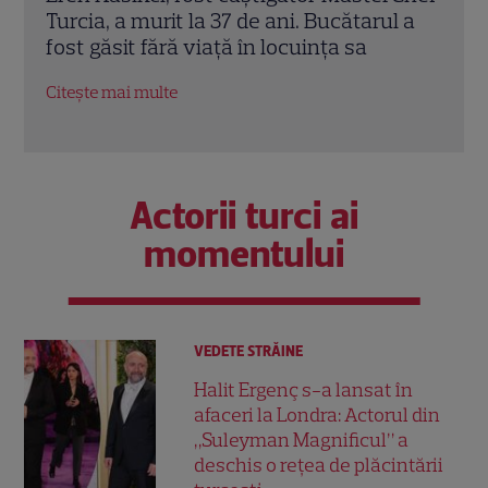
l a
Reuniuni”. Ce se întâmplă când se
de A
întâlnesc din nou cu Radu Vâlcan
ches
Citește mai multe
Citeș
Actorii turci ai
momentului
VEDETE STRĂINE
Halit Ergenç s-a lansat în
afaceri la Londra: Actorul din
„Suleyman Magnificul” a
deschis o rețea de plăcintării