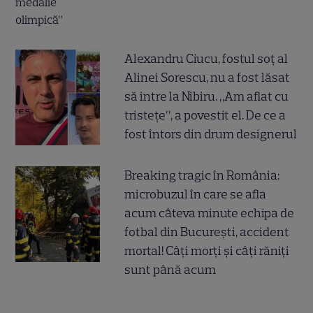
Alexandru Ciucu, fostul soț al
Alinei Sorescu, nu a fost lăsat
să intre la Nibiru. „Am aflat cu
tristețe”, a povestit el. De ce a
fost întors din drum designerul
Breaking tragic în România:
microbuzul în care se afla
acum câteva minute echipa de
fotbal din București, accident
mortal! Câți morți și câți răniți
sunt până acum