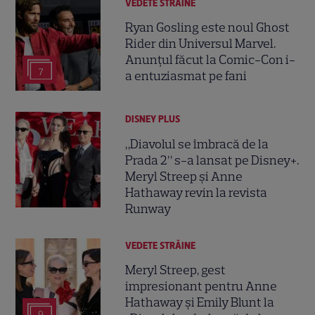
VEDETE STRĂINE
Ryan Gosling este noul Ghost
Rider din Universul Marvel.
Anunțul făcut la Comic-Con i-
7
a entuziasmat pe fani
DISNEY PLUS
„Diavolul se îmbracă de la
Prada 2” s-a lansat pe Disney+.
Meryl Streep și Anne
Hathaway revin la revista
Runway
VEDETE STRĂINE
Meryl Streep, gest
impresionant pentru Anne
Hathaway și Emily Blunt la
9