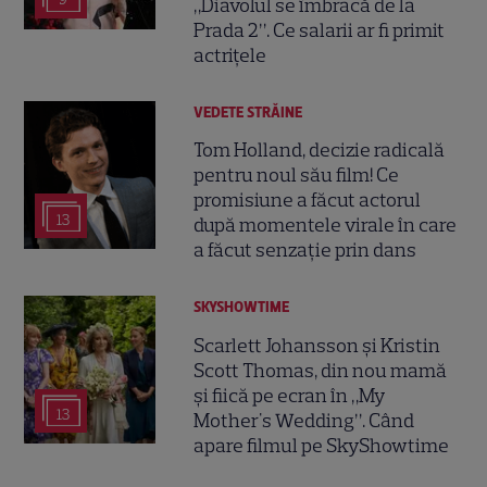
„Diavolul se îmbracă de la
Prada 2”. Ce salarii ar fi primit
actrițele
VEDETE STRĂINE
Tom Holland, decizie radicală
pentru noul său film! Ce
promisiune a făcut actorul
13
după momentele virale în care
a făcut senzație prin dans
SKYSHOWTIME
Scarlett Johansson și Kristin
Scott Thomas, din nou mamă
și fiică pe ecran în „My
13
Mother's Wedding”. Când
apare filmul pe SkyShowtime