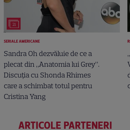
21
SERIALE AMERICANE
R
Sandra Oh dezvăluie de ce a
plecat din „Anatomia lui Grey”.
Discuția cu Shonda Rhimes
care a schimbat totul pentru
Cristina Yang
ARTICOLE PARTENERI