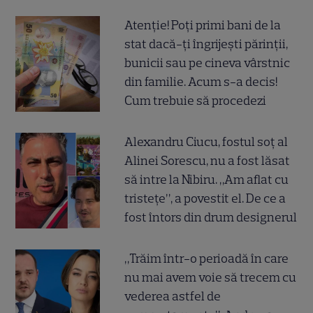
Atenție! Poți primi bani de la
stat dacă-ți îngrijești părinții,
bunicii sau pe cineva vârstnic
din familie. Acum s-a decis!
Cum trebuie să procedezi
Alexandru Ciucu, fostul soț al
Alinei Sorescu, nu a fost lăsat
să intre la Nibiru. „Am aflat cu
tristețe”, a povestit el. De ce a
fost întors din drum designerul
„Trăim într-o perioadă în care
nu mai avem voie să trecem cu
vederea astfel de