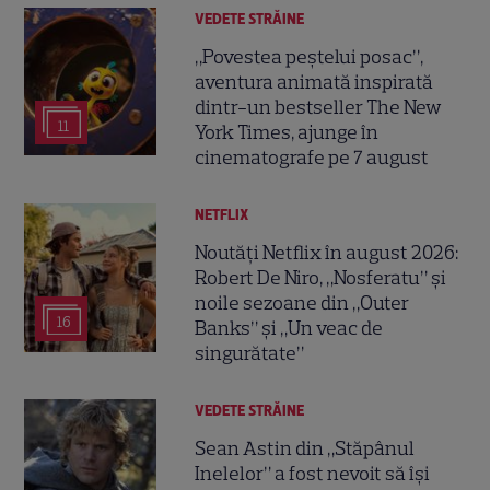
VEDETE STRĂINE
„Povestea peștelui posac”,
aventura animată inspirată
dintr-un bestseller The New
11
York Times, ajunge în
cinematografe pe 7 august
NETFLIX
Noutăți Netflix în august 2026:
Robert De Niro, „Nosferatu” și
noile sezoane din „Outer
16
Banks” și „Un veac de
singurătate”
VEDETE STRĂINE
Sean Astin din „Stăpânul
Inelelor” a fost nevoit să își