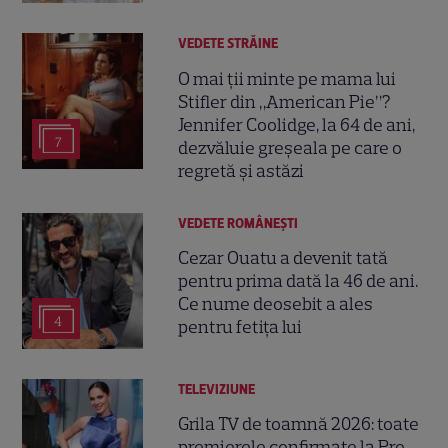
VEDETE STRĂINE
O mai ții minte pe mama lui
Stifler din „American Pie”?
Jennifer Coolidge, la 64 de ani,
7
dezvăluie greșeala pe care o
regretă și astăzi
VEDETE ROMÂNEŞTI
Cezar Ouatu a devenit tată
pentru prima dată la 46 de ani.
Ce nume deosebit a ales
4
pentru fetița lui
TELEVIZIUNE
Grila TV de toamnă 2026: toate
premierele confirmate la Pro