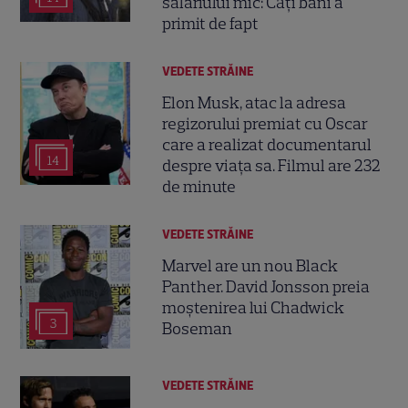
salariului mic: Câți bani a
primit de fapt
VEDETE STRĂINE
Elon Musk, atac la adresa
regizorului premiat cu Oscar
care a realizat documentarul
14
despre viața sa. Filmul are 232
de minute
VEDETE STRĂINE
Marvel are un nou Black
Panther. David Jonsson preia
moștenirea lui Chadwick
3
Boseman
VEDETE STRĂINE