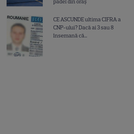
padel din oraș
CE ASCUNDE ultima CIFRA a
CNP-ului? Dacă ai 3 sau 8
însemană că...