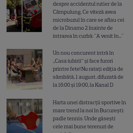
despre accidentul rutier de la
Câmpulung. Ce viteză avea
microbuzul în care se aflau cei
de la Dinamo 2 înainte de
intrarea în curbă: "A venit în..."
Un nou concurent intră în
„Casa iubirii” și face furori
printre fete! Nu ratați ediția de
sâmbătă, 1 august, difuzată de
la 16:00 și 19:00, la Kanal D
Harta unei distracții sportive în
mare trend la noi în București:
padle tennis. Unde găsești
cele mai bune terenuri de