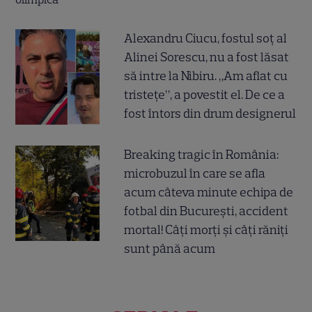
Alexandru Ciucu, fostul soț al
Alinei Sorescu, nu a fost lăsat
să intre la Nibiru. „Am aflat cu
tristețe”, a povestit el. De ce a
fost întors din drum designerul
Breaking tragic în România:
microbuzul în care se afla
acum câteva minute echipa de
fotbal din București, accident
mortal! Câți morți și câți răniți
sunt până acum