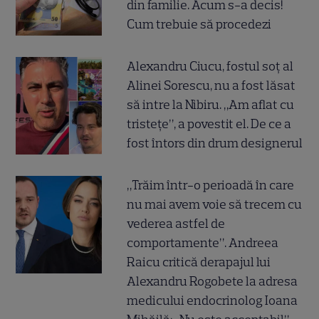
din familie. Acum s-a decis!
Cum trebuie să procedezi
Alexandru Ciucu, fostul soț al
Alinei Sorescu, nu a fost lăsat
să intre la Nibiru. „Am aflat cu
tristețe”, a povestit el. De ce a
fost întors din drum designerul
„Trăim într-o perioadă în care
nu mai avem voie să trecem cu
vederea astfel de
comportamente”. Andreea
Raicu critică derapajul lui
Alexandru Rogobete la adresa
medicului endocrinolog Ioana