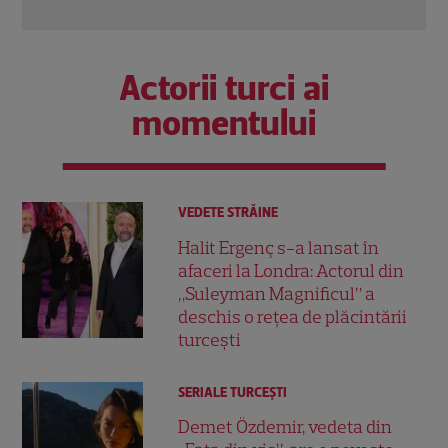
Actorii turci ai
momentului
VEDETE STRĂINE
Halit Ergenç s-a lansat în
afaceri la Londra: Actorul din
„Suleyman Magnificul” a
deschis o rețea de plăcintării
turcești
SERIALE TURCEŞTI
Demet Özdemir, vedeta din