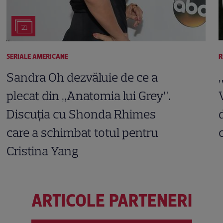
21
SERIALE AMERICANE
R
Sandra Oh dezvăluie de ce a
plecat din „Anatomia lui Grey”.
Discuția cu Shonda Rhimes
care a schimbat totul pentru
Cristina Yang
ARTICOLE PARTENERI