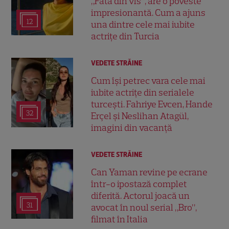
„Fata din vis”, are o poveste
impresionantă. Cum a ajuns
12
una dintre cele mai iubite
actrițe din Turcia
VEDETE STRĂINE
Cum își petrec vara cele mai
iubite actrițe din serialele
turcești. Fahriye Evcen, Hande
32
Erçel și Neslihan Atagül,
imagini din vacanță
VEDETE STRĂINE
Can Yaman revine pe ecrane
într-o ipostază complet
diferită. Actorul joacă un
31
avocat în noul serial „Bro”,
filmat în Italia