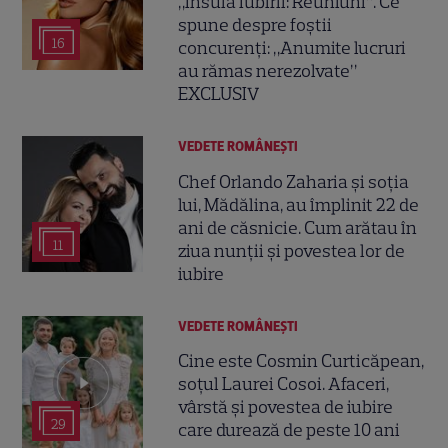
„Insula Iubirii: Reuniuni”. Ce
spune despre foștii
16
concurenți: „Anumite lucruri
au rămas nerezolvate”
EXCLUSIV
VEDETE ROMÂNEŞTI
Chef Orlando Zaharia și soția
lui, Mădălina, au împlinit 22 de
ani de căsnicie. Cum arătau în
11
ziua nunții și povestea lor de
iubire
VEDETE ROMÂNEŞTI
Cine este Cosmin Curticăpean,
soțul Laurei Cosoi. Afaceri,
vârstă și povestea de iubire
29
care durează de peste 10 ani