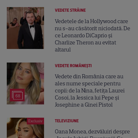
VEDETE STRĂINE
Vedetele de la Hollywood care
nu s-au căsătorit niciodată. De
ce Leonardo DiCaprio și
Charlize Theron au evitat
altarul
VEDETE ROMÂNEŞTI
Vedete din România care au
ales nume speciale pentru
copii: de la Nina, fetița Laurei
68
Cosoi, la Jessica lui Pepe și
Josephine a Ginei Pistol
TELEVIZIUNE
Exclusiv
Oana Monea, dezvăluiri despre