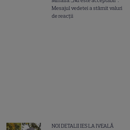
Mihăilă: „Nu este acceptabil”.
Mesajul vedetei a stârnit valuri
de reacții
NOI DETALII IES LA IVEALĂ