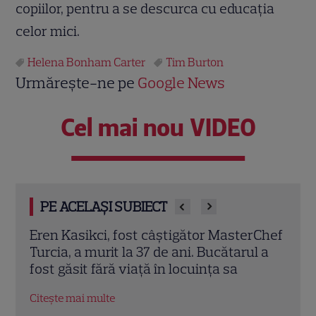
copiilor, pentru a se descurca cu educaţia
celor mici.
Helena Bonham Carter
Tim Burton
Urmărește-ne pe
Google News
Cel mai nou VIDEO
PE ACELAȘI SUBIECT
rChef
Trei cupluri revin la „Insula Iubirii –
Chel
l a
Reuniuni”. Ce se întâmplă când se
de A
întâlnesc din nou cu Radu Vâlcan
ches
Citește mai multe
Citeș