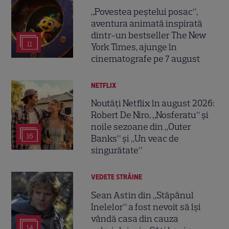
„Povestea peștelui posac”,
aventura animată inspirată
dintr-un bestseller The New
11
York Times, ajunge în
cinematografe pe 7 august
NETFLIX
Noutăți Netflix în august 2026:
Robert De Niro, „Nosferatu” și
noile sezoane din „Outer
16
Banks” și „Un veac de
singurătate”
VEDETE STRĂINE
Sean Astin din „Stăpânul
Inelelor” a fost nevoit să își
vândă casa din cauza
14