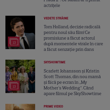
actrițele
VEDETE STRĂINE
Tom Holland, decizie radicală
pentru noul său film! Ce
promisiune a făcut actorul
13
după momentele virale în care
a făcut senzație prin dans
SKYSHOWTIME
Scarlett Johansson și Kristin
Scott Thomas, din nou mamă
și fiică pe ecran în „My
13
Mother's Wedding”. Când
apare filmul pe SkyShowtime
PRIME VIDEO