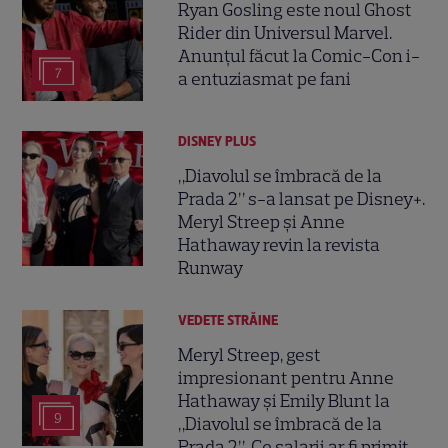
Ryan Gosling este noul Ghost
Rider din Universul Marvel.
Anunțul făcut la Comic-Con i-
7
a entuziasmat pe fani
DISNEY PLUS
„Diavolul se îmbracă de la
Prada 2” s-a lansat pe Disney+.
Meryl Streep și Anne
Hathaway revin la revista
Runway
VEDETE STRĂINE
Meryl Streep, gest
impresionant pentru Anne
Hathaway și Emily Blunt la
9
„Diavolul se îmbracă de la
Prada 2”. Ce salarii ar fi primit