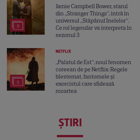
Jamie Campbell Bower, starul
din „Stranger Things”, intră în
universul „Stăpânul Inelelor”.
9
Ce rol legendar va interpreta în
sezonul 3
NETFLIX
„Palatul de Est”, noul fenomen
coreean de pe Netflix: Regele
blestemat, fantomele și
5
exorcistul care sfidează
moartea
ŞTIRI