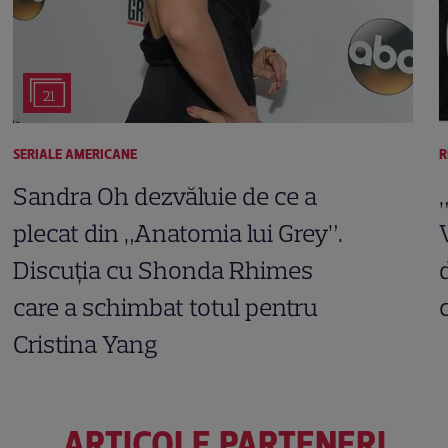
21
SERIALE AMERICANE
R
Sandra Oh dezvăluie de ce a
plecat din „Anatomia lui Grey”.
Discuția cu Shonda Rhimes
care a schimbat totul pentru
Cristina Yang
ARTICOLE PARTENERI