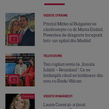
VEDETE STRĂINE
Prințul Mirko al Bulgariei se
căsătorește cu dr. Marta Embid.
Povestea de dragoste începută
7
într-un spital din Madrid
TELEVIZIUNE
Trei cupluri revin la „Insula
Iubirii – Reuniuni”. Ce se
întâmplă când se întâlnesc din
4
nou cu Radu Vâlcan
VEDETE ROMÂNEŞTI
Exclusiv
Laura Cosoi și-a ținut