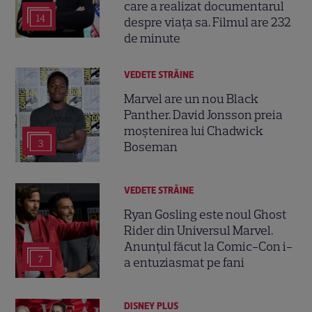
care a realizat documentarul
14
despre viața sa. Filmul are 232
de minute
VEDETE STRĂINE
Marvel are un nou Black
Panther. David Jonsson preia
moștenirea lui Chadwick
3
Boseman
VEDETE STRĂINE
Ryan Gosling este noul Ghost
Rider din Universul Marvel.
Anunțul făcut la Comic-Con i-
7
a entuziasmat pe fani
DISNEY PLUS