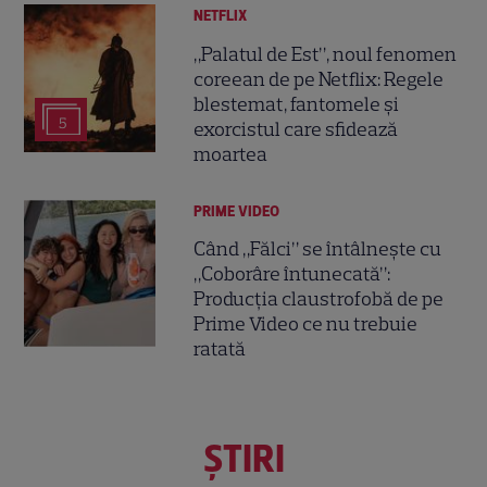
NETFLIX
„Palatul de Est”, noul fenomen
coreean de pe Netflix: Regele
blestemat, fantomele și
5
exorcistul care sfidează
moartea
PRIME VIDEO
Când „Fălci” se întâlnește cu
„Coborâre întunecată”:
Producția claustrofobă de pe
Prime Video ce nu trebuie
ratată
ŞTIRI