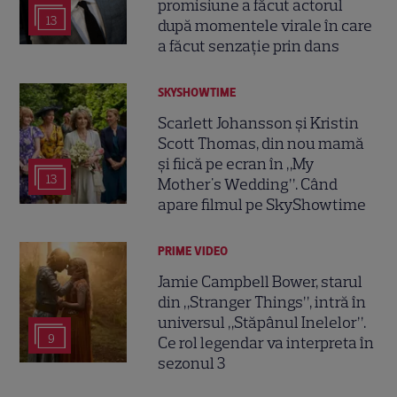
promisiune a făcut actorul
13
după momentele virale în care
a făcut senzație prin dans
SKYSHOWTIME
Scarlett Johansson și Kristin
Scott Thomas, din nou mamă
și fiică pe ecran în „My
13
Mother's Wedding”. Când
apare filmul pe SkyShowtime
PRIME VIDEO
Jamie Campbell Bower, starul
din „Stranger Things”, intră în
universul „Stăpânul Inelelor”.
9
Ce rol legendar va interpreta în
sezonul 3