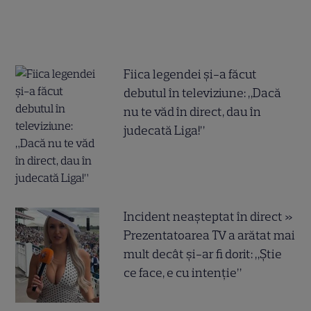
Fiica legendei și-a făcut
debutul în televiziune: „Dacă
nu te văd în direct, dau în
judecată Liga!”
Incident neașteptat în direct »
Prezentatoarea TV a arătat mai
mult decât și-ar fi dorit: „Știe
ce face, e cu intenție”