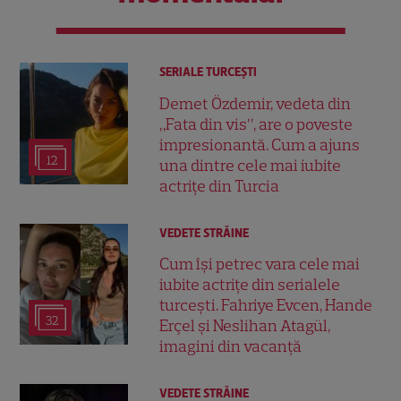
SERIALE TURCEŞTI
Demet Özdemir, vedeta din
„Fata din vis”, are o poveste
impresionantă. Cum a ajuns
12
una dintre cele mai iubite
actrițe din Turcia
VEDETE STRĂINE
Cum își petrec vara cele mai
iubite actrițe din serialele
turcești. Fahriye Evcen, Hande
32
Erçel și Neslihan Atagül,
imagini din vacanță
VEDETE STRĂINE