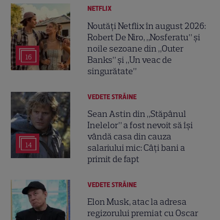
NETFLIX
Noutăți Netflix în august 2026:
Robert De Niro, „Nosferatu” și
noile sezoane din „Outer
16
Banks” și „Un veac de
singurătate”
VEDETE STRĂINE
Sean Astin din „Stăpânul
Inelelor” a fost nevoit să își
vândă casa din cauza
14
salariului mic: Câți bani a
primit de fapt
VEDETE STRĂINE
Elon Musk, atac la adresa
regizorului premiat cu Oscar