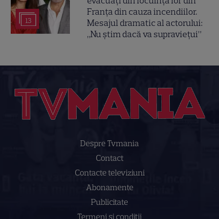
evacuați din locuința lor din
Franța din cauza incendiilor.
13
Mesajul dramatic al actorului:
„Nu știm dacă va supraviețui”
Despre Tvmania
Contact
Contacte televiziuni
Abonamente
Publicitate
Termeni și condiții