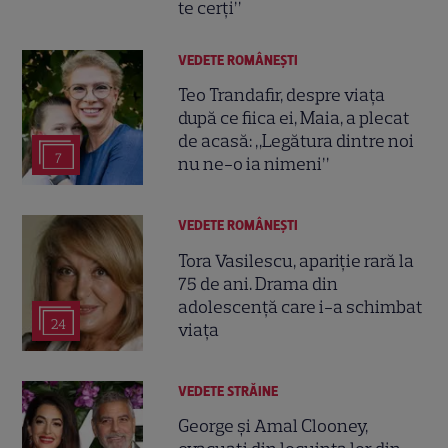
te cerți”
VEDETE ROMÂNEŞTI
Teo Trandafir, despre viața
după ce fiica ei, Maia, a plecat
de acasă: „Legătura dintre noi
7
nu ne-o ia nimeni”
VEDETE ROMÂNEŞTI
Tora Vasilescu, apariție rară la
75 de ani. Drama din
adolescență care i-a schimbat
24
viața
VEDETE STRĂINE
George și Amal Clooney,