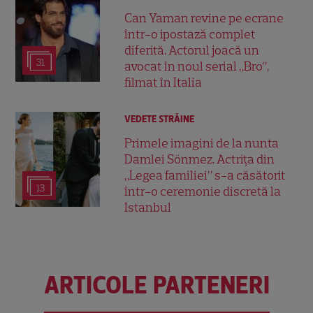
Can Yaman revine pe ecrane
într-o ipostază complet
diferită. Actorul joacă un
31
avocat în noul serial „Bro”,
filmat în Italia
VEDETE STRĂINE
Primele imagini de la nunta
Damlei Sönmez. Actrița din
„Legea familiei” s-a căsătorit
13
într-o ceremonie discretă la
Istanbul
ARTICOLE PARTENERI