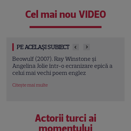
Cel mai nou VIDEO
PE ACELAȘI SUBIECT
Jack Ryan: Agentul din umbră (2014).
Avia
ă a
Chris Pine și Kevin Costner, într-o cursă
lui 
contra cronometru pentru salvarea
de î
economiei americane
Citeș
Citește mai multe
Actorii turci ai
momentului