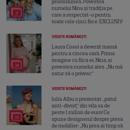
promisiunea. Povestea
numelui Nina și tradiția pe
17
care a respectat-o pentru
toate cele cinci fiice. EXCLUSIV
VEDETE ROMÂNEŞTI
Laura Cosoi a devenit mamă
pentru a cincea oară. Prima
imagine cu fiica ei, Nina, și
28
povestea numelui ales. „Nu mă
satur să o privesc”
VEDETE ROMÂNEŞTI
Iulia Albu a prezentat „patul
anti-divorț” din vila sa de
peste 1 milion de euro! Ce
10
spune designerul despre piesa
de mobilier: „Nu prea ai timp să