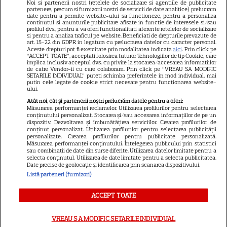
Noi si partenerii nostri (retelele de socializare si agentiile de publicitate
Avantaje
partenere, precum si furnizorii nostri de servicii de date analitice) prelucram
date pentru a permite website-ului sa functioneze, pentru a personaliza
Elle
continutul si anunturile publicitare afisate in functie de interesele si/sau
profilul dvs., pentru a va oferi functionalitati aferente retelelor de socializare
Unica
si pentru a analiza traficul pe website. Beneficiati de drepturile prevazute de
art. 15-22 din GDPR in legatura cu prelucrarea datelor cu caracter personal.
Retete practice
Aceste drepturi pot fi exercitate prin modalitatea indicata
aici
. Prin click pe
“ACCEPT TOATE”, acceptati folosirea tuturor Tehnologiilor de tip Cookie, care
implica inclusiv acceptul dvs. cu privire la stocarea/accesarea informatiilor
de catre Vendor-ii cu care colaboram. Prin click pe “VREAU SA MODIFIC
SETARILE INDIVIDUAL” puteti schimba preferintele in mod individual, mai
URMĂREȘTE-NE PE
putin cele legate de cookie strict necesare pentru functionarea website-
ului.
Atât noi, cât și partenerii noștri prelucrăm datele pentru a oferi:
Măsurarea performanței reclamelor. Utilizarea profilurilor pentru selectarea
conținutului personalizat. Stocarea și/sau accesarea informațiilor de pe un
dispozitiv. Dezvoltarea și îmbunătățirea serviciilor. Crearea profilurilor de
conținut personalizat. Utilizarea profilurilor pentru selectarea publicității
Copyright
2026
Ringier Romania – Toate Drepturile rezervate
personalizate. Crearea profilurilor pentru publicitate personalizată.
Măsurarea performanței conținutului. Înțelegerea publicului prin statistici
sau combinații de date din surse diferite. Utilizarea datelor limitate pentru a
selecta conținutul. Utilizarea de date limitate pentru a selecta publicitatea.
Date precise de geolocație și identificarea prin scanarea dispozitivului.
Listă parteneri (furnizori)
Pariază responsabil! Decizia ONJN nr. 821/25.09.2025.
Jocurile de noroc sunt interzise minorilor.
ACCEPT TOATE
VREAU SA MODIFIC SETARILE INDIVIDUAL