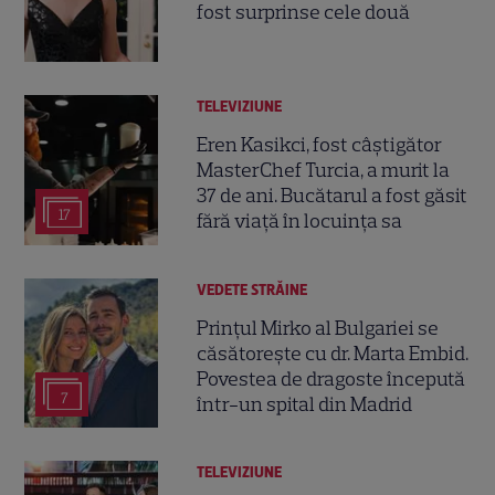
fost surprinse cele două
TELEVIZIUNE
Eren Kasikci, fost câștigător
MasterChef Turcia, a murit la
37 de ani. Bucătarul a fost găsit
17
fără viață în locuința sa
VEDETE STRĂINE
Prințul Mirko al Bulgariei se
căsătorește cu dr. Marta Embid.
Povestea de dragoste începută
7
într-un spital din Madrid
TELEVIZIUNE