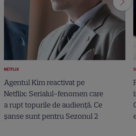
NETFLIX
S
Agentul Kim reactivat pe
Netflix: Serialul-fenomen care
a rupt topurile de audiență. Ce
șanse sunt pentru Sezonul 2