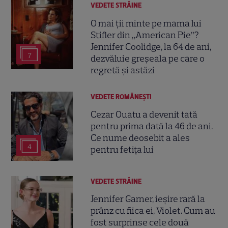
VEDETE STRĂINE
O mai ții minte pe mama lui
Stifler din „American Pie”?
Jennifer Coolidge, la 64 de ani,
7
dezvăluie greșeala pe care o
regretă și astăzi
VEDETE ROMÂNEŞTI
Cezar Ouatu a devenit tată
pentru prima dată la 46 de ani.
Ce nume deosebit a ales
4
pentru fetița lui
VEDETE STRĂINE
Jennifer Garner, ieșire rară la
prânz cu fiica ei, Violet. Cum au
fost surprinse cele două