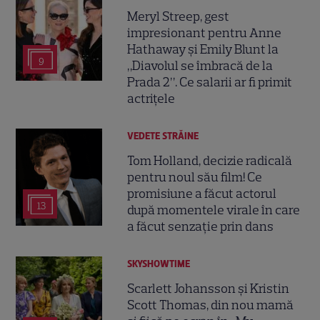
Meryl Streep, gest
impresionant pentru Anne
Hathaway și Emily Blunt la
9
„Diavolul se îmbracă de la
Prada 2”. Ce salarii ar fi primit
actrițele
VEDETE STRĂINE
Tom Holland, decizie radicală
pentru noul său film! Ce
promisiune a făcut actorul
13
după momentele virale în care
a făcut senzație prin dans
SKYSHOWTIME
Scarlett Johansson și Kristin
Scott Thomas, din nou mamă