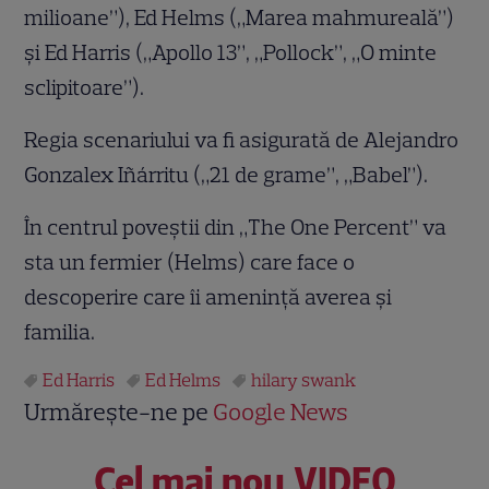
milioane”), Ed Helms („Marea mahmureală”)
şi Ed Harris („Apollo 13”, „Pollock”, „O minte
sclipitoare”).
Regia scenariului va fi asigurată de Alejandro
Gonzalex Iñárritu („21 de grame”, „Babel”).
În centrul poveştii din „The One Percent” va
sta un fermier (Helms) care face o
descoperire care îi ameninţă averea şi
familia.
Ed Harris
Ed Helms
hilary swank
Urmărește-ne pe
Google News
Cel mai nou VIDEO