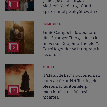
și fiică pe ecran în „My
13
Mother's Wedding”. Când
apare filmul pe SkyShowtime
PRIME VIDEO
Jamie Campbell Bower, starul
din „Stranger Things”, intră în
universul „Stăpânul Inelelor”.
9
Ce rol legendar va interpreta în
sezonul 3
NETFLIX
„Palatul de Est”, noul fenomen
coreean de pe Netflix: Regele
blestemat, fantomele și
5
exorcistul care sfidează
moartea