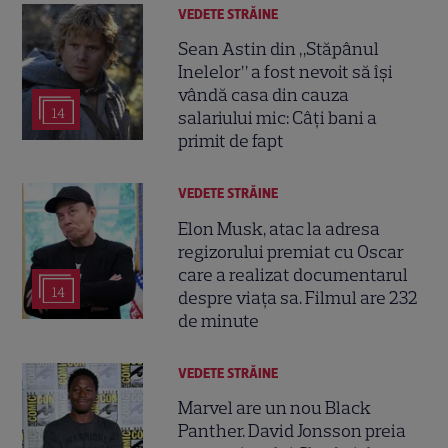
VEDETE STRĂINE
Sean Astin din „Stăpânul
Inelelor” a fost nevoit să își
vândă casa din cauza
14
salariului mic: Câți bani a
primit de fapt
VEDETE STRĂINE
Elon Musk, atac la adresa
regizorului premiat cu Oscar
care a realizat documentarul
14
despre viața sa. Filmul are 232
de minute
VEDETE STRĂINE
Marvel are un nou Black
Panther. David Jonsson preia