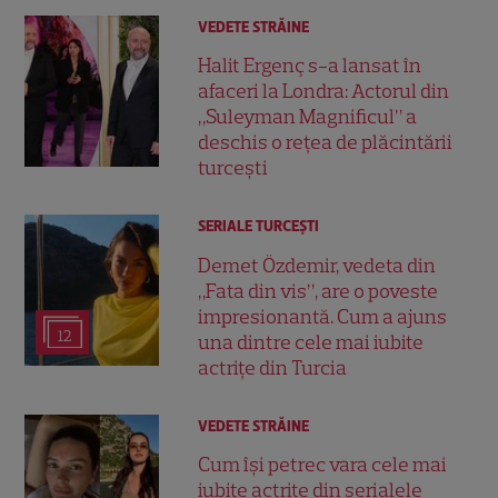
VEDETE STRĂINE
Halit Ergenç s-a lansat în
afaceri la Londra: Actorul din
„Suleyman Magnificul” a
deschis o rețea de plăcintării
turcești
SERIALE TURCEŞTI
Demet Özdemir, vedeta din
„Fata din vis”, are o poveste
impresionantă. Cum a ajuns
12
una dintre cele mai iubite
actrițe din Turcia
VEDETE STRĂINE
Cum își petrec vara cele mai
iubite actrițe din serialele