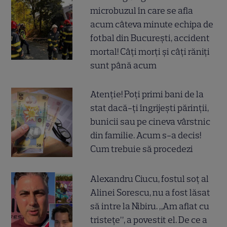
microbuzul în care se afla
acum câteva minute echipa de
fotbal din București, accident
mortal! Câți morți și câți răniți
sunt până acum
Atenție! Poți primi bani de la
stat dacă-ți îngrijești părinții,
bunicii sau pe cineva vârstnic
din familie. Acum s-a decis!
Cum trebuie să procedezi
Alexandru Ciucu, fostul soț al
Alinei Sorescu, nu a fost lăsat
să intre la Nibiru. „Am aflat cu
tristețe”, a povestit el. De ce a