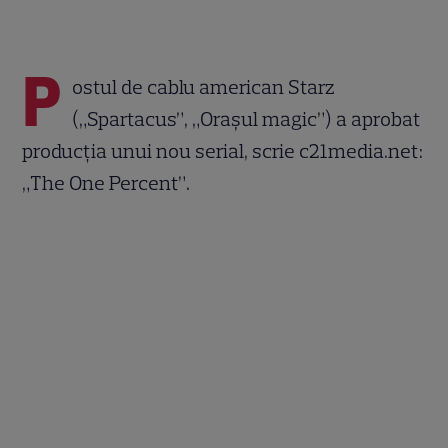
P
ostul de cablu american Starz
(„Spartacus”, „Oraşul magic”) a aprobat
producţia unui nou serial, scrie c21media.net:
„The One Percent”.