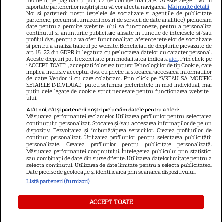
Știri mondene
moment pe pagina cu politica de confidențialitate. Aceste alegeri vor fi
raportate partenerilor noștri și nu vă vor afecta navigarea.
Mai multe detalii
Noi si partenerii nostri (retelele de socializare si agentiile de publicitate
Avantaje
partenere, precum si furnizorii nostri de servicii de date analitice) prelucram
date pentru a permite website-ului sa functioneze, pentru a personaliza
Elle
continutul si anunturile publicitare afisate in functie de interesele si/sau
profilul dvs., pentru a va oferi functionalitati aferente retelelor de socializare
Unica
si pentru a analiza traficul pe website. Beneficiati de drepturile prevazute de
art. 15-22 din GDPR in legatura cu prelucrarea datelor cu caracter personal.
Retete practice
Aceste drepturi pot fi exercitate prin modalitatea indicata
aici
. Prin click pe
“ACCEPT TOATE”, acceptati folosirea tuturor Tehnologiilor de tip Cookie, care
implica inclusiv acceptul dvs. cu privire la stocarea/accesarea informatiilor
de catre Vendor-ii cu care colaboram. Prin click pe “VREAU SA MODIFIC
SETARILE INDIVIDUAL” puteti schimba preferintele in mod individual, mai
URMĂREȘTE-NE PE
putin cele legate de cookie strict necesare pentru functionarea website-
ului.
Atât noi, cât și partenerii noștri prelucrăm datele pentru a oferi:
Măsurarea performanței reclamelor. Utilizarea profilurilor pentru selectarea
conținutului personalizat. Stocarea și/sau accesarea informațiilor de pe un
dispozitiv. Dezvoltarea și îmbunătățirea serviciilor. Crearea profilurilor de
conținut personalizat. Utilizarea profilurilor pentru selectarea publicității
Copyright
2026
Ringier Romania – Toate Drepturile rezervate
personalizate. Crearea profilurilor pentru publicitate personalizată.
Măsurarea performanței conținutului. Înțelegerea publicului prin statistici
sau combinații de date din surse diferite. Utilizarea datelor limitate pentru a
selecta conținutul. Utilizarea de date limitate pentru a selecta publicitatea.
Date precise de geolocație și identificarea prin scanarea dispozitivului.
Listă parteneri (furnizori)
Pariază responsabil! Decizia ONJN nr. 821/25.09.2025.
Jocurile de noroc sunt interzise minorilor.
ACCEPT TOATE