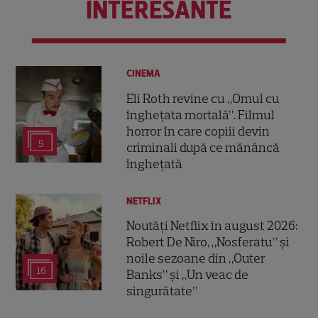
INTERESANTE
CINEMA
Eli Roth revine cu „Omul cu
înghețata mortală”. Filmul
horror în care copiii devin
5
criminali după ce mănâncă
înghețată
NETFLIX
Noutăți Netflix în august 2026:
Robert De Niro, „Nosferatu” și
noile sezoane din „Outer
16
Banks” și „Un veac de
singurătate”