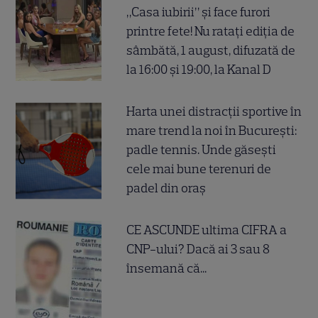
„Casa iubirii” și face furori
printre fete! Nu ratați ediția de
sâmbătă, 1 august, difuzată de
la 16:00 și 19:00, la Kanal D
Harta unei distracții sportive în
mare trend la noi în București:
padle tennis. Unde găsești
cele mai bune terenuri de
padel din oraș
CE ASCUNDE ultima CIFRA a
CNP-ului? Dacă ai 3 sau 8
însemană că...