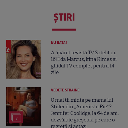
ŞTIRI
NU RATA!
A apărut revista TV Satelit nr.
16! Eda Marcus, Irina Rimes și
ghidul TV complet pentru 14
zile
VEDETE STRĂINE
O mai ții minte pe mama lui
Stifler din „American Pie”?
Jennifer Coolidge, la 64 de ani,
7
dezvăluie greșeala pe care o
regretă și astăzi