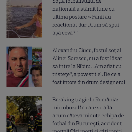
Soția fotbalistului de
națională a stârnit furie cu
ultima postare » Fanii au
reacționat dur: „Cum să spui
așa ceva?”
Alexandru Ciucu, fostul soț al
Alinei Sorescu, nu a fost lăsat
să intre la Nibiru. „Am aflat cu
tristețe”, a povestit el. De ce a
fost întors din drum designerul
Breaking tragic în România:
microbuzul în care se afla
acum câteva minute echipa de
fotbal din București, accident
mortal! Câți morți și câți răniți