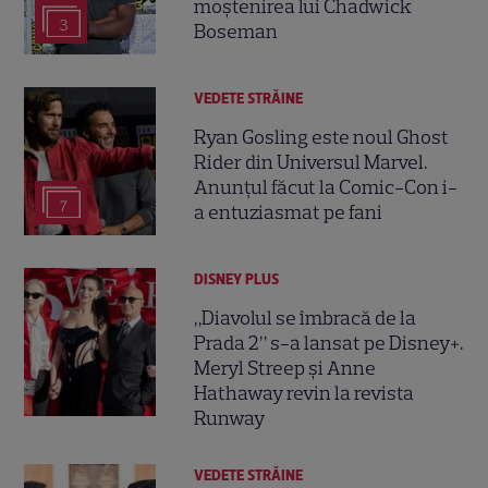
moștenirea lui Chadwick
3
Boseman
VEDETE STRĂINE
Ryan Gosling este noul Ghost
Rider din Universul Marvel.
Anunțul făcut la Comic-Con i-
7
a entuziasmat pe fani
DISNEY PLUS
„Diavolul se îmbracă de la
Prada 2” s-a lansat pe Disney+.
Meryl Streep și Anne
Hathaway revin la revista
Runway
VEDETE STRĂINE