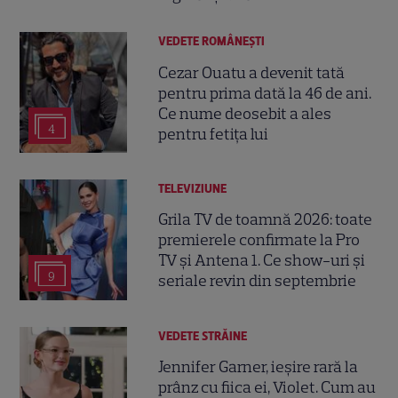
VEDETE ROMÂNEŞTI
Cezar Ouatu a devenit tată
pentru prima dată la 46 de ani.
Ce nume deosebit a ales
4
pentru fetița lui
TELEVIZIUNE
Grila TV de toamnă 2026: toate
premierele confirmate la Pro
TV și Antena 1. Ce show-uri și
9
seriale revin din septembrie
VEDETE STRĂINE
Jennifer Garner, ieșire rară la
prânz cu fiica ei, Violet. Cum au