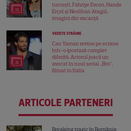
turcești. Fahriye Evcen, Hande
32
Erçel și Neslihan Atagül,
imagini din vacanță
VEDETE STRĂINE
Can Yaman revine pe ecrane
într-o ipostază complet
diferită. Actorul joacă un
31
avocat în noul serial „Bro”,
filmat în Italia
ARTICOLE PARTENERI
Breaking tragic în România: