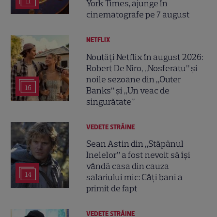
11
York Times, ajunge în
cinematografe pe 7 august
NETFLIX
Noutăți Netflix în august 2026:
Robert De Niro, „Nosferatu” și
noile sezoane din „Outer
16
Banks” și „Un veac de
singurătate”
VEDETE STRĂINE
Sean Astin din „Stăpânul
Inelelor” a fost nevoit să își
vândă casa din cauza
14
salariului mic: Câți bani a
primit de fapt
VEDETE STRĂINE