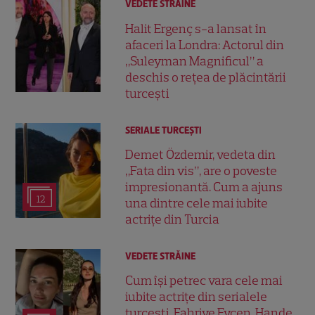
VEDETE STRĂINE
Halit Ergenç s-a lansat în
afaceri la Londra: Actorul din
„Suleyman Magnificul” a
deschis o rețea de plăcintării
turcești
SERIALE TURCEŞTI
Demet Özdemir, vedeta din
„Fata din vis”, are o poveste
impresionantă. Cum a ajuns
12
una dintre cele mai iubite
actrițe din Turcia
VEDETE STRĂINE
Cum își petrec vara cele mai
iubite actrițe din serialele
turcești. Fahriye Evcen, Hande