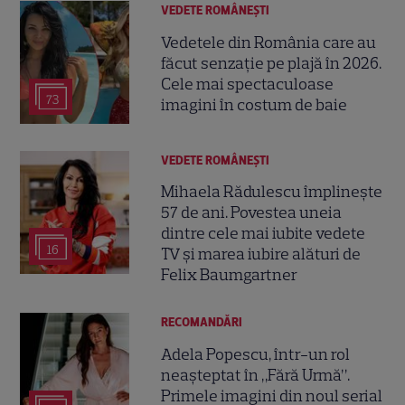
VEDETE ROMÂNEŞTI
Vedetele din România care au
făcut senzație pe plajă în 2026.
Cele mai spectaculoase
73
imagini în costum de baie
VEDETE ROMÂNEŞTI
Mihaela Rădulescu împlinește
57 de ani. Povestea uneia
dintre cele mai iubite vedete
16
TV și marea iubire alături de
Felix Baumgartner
RECOMANDĂRI
Adela Popescu, într-un rol
neașteptat în „Fără Urmă”.
Primele imagini din noul serial