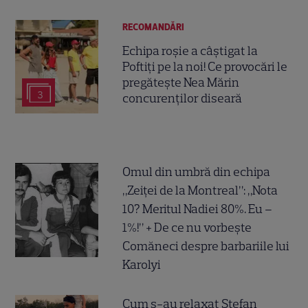
RECOMANDĂRI
Echipa roșie a câștigat la
Poftiți pe la noi! Ce provocări le
pregătește Nea Mărin
3
concurenților diseară
Omul din umbră din echipa
„Zeiței de la Montreal”: „Nota
10? Meritul Nadiei 80%. Eu –
1%!” + De ce nu vorbește
Comăneci despre barbariile lui
Karolyi
Cum s-au relaxat Ștefan