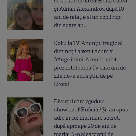
să se știe de la ea! Elena Udrea
și Adrian Alexandrov, după 10
ani de relație și un copil rupt
din soare au...
Doliu la TV! Anunțul tragic al
dimineții a venit acum și
frânge inimi! A murit subit
prezentatoarea TV care ani de
zile ne-a adus știri de pe
Litoral
Divorțul care zguduie
showbizul! E oficial! Și-au spus
adio în cel mai mare secret,
după aproape 20 de ani de
mariaj! S-a ales praful de