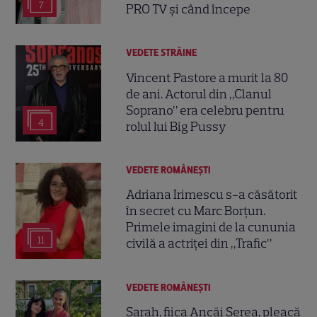
7
PRO TV și când începe
VEDETE STRĂINE
Vincent Pastore a murit la 80
de ani. Actorul din „Clanul
Soprano” era celebru pentru
4
rolul lui Big Pussy
VEDETE ROMÂNEŞTI
Adriana Irimescu s-a căsătorit
în secret cu Marc Borțun.
Primele imagini de la cununia
11
civilă a actriței din „Trafic”
VEDETE ROMÂNEŞTI
Sarah, fiica Ancăi Serea, pleacă