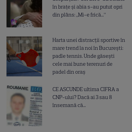
în brațe și abia s-au putut opri
din plâns: „Mi-e frică...”
Harta unei distracții sportive în
mare trend la noi în București:
padle tennis. Unde găsești
cele mai bune terenuri de
padel din oraș
CE ASCUNDE ultima CIFRA a
CNP-ului? Dacă ai 3 sau 8
însemană că...