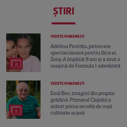
ŞTIRI
VEDETE ROMÂNEŞTI
Adelina Pestrițu, petrecere
spectaculoasă pentru fiica ei,
Zeny. A împlinit 8 ani și a avut o
21
mașină de Formula 1 adevărată
VEDETE ROMÂNEŞTI
Emil Boc, imagini din propria
grădină. Primarul Clujului a
arătat prima recoltă de roșii
9
cultivate acasă