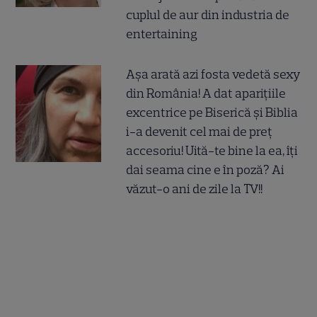
cuplul de aur din industria de
entertaining
Așa arată azi fosta vedetă sexy
din România! A dat aparițiile
excentrice pe Biserică și Biblia
i-a devenit cel mai de preț
accesoriu! Uită-te bine la ea, îți
dai seama cine e în poză? Ai
văzut-o ani de zile la TV!!