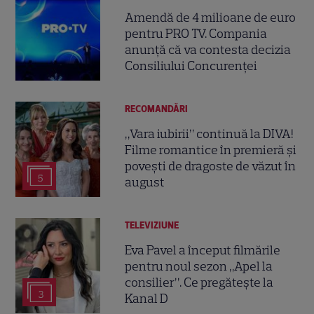
Amendă de 4 milioane de euro
pentru PRO TV. Compania
anunță că va contesta decizia
Consiliului Concurenței
RECOMANDĂRI
„Vara iubirii” continuă la DIVA!
Filme romantice în premieră și
povești de dragoste de văzut în
5
august
TELEVIZIUNE
Eva Pavel a început filmările
pentru noul sezon „Apel la
consilier”. Ce pregătește la
3
Kanal D