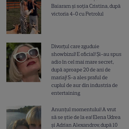
Baiaram și soția Cristina, după
victoria 4-0 cu Petrolul
Divorțul care zguduie
showbizul! E oficial! Și-au spus
adio în cel mai mare secret,
după aproape 20 de ani de
mariaj! S-a ales praful de
cuplul de aur din industria de
entertaining
Anunțul momentului! A vrut
să se știe de la ea! Elena Udrea
și Adrian Alexandrov, după 10