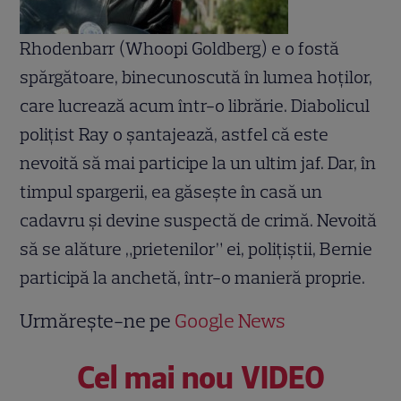
Rhodenbarr (Whoopi Goldberg) e o fostă
spărgătoare, binecunoscută în lumea hoţilor,
care lucrează acum într-o librărie. Diabolicul
poliţist Ray o şantajează, astfel că este
nevoită să mai participe la un ultim jaf. Dar, în
timpul spargerii, ea găseşte în casă un
cadavru şi devine suspectă de crimă. Nevoită
să se alăture „prietenilor” ei, poliţiştii, Bernie
participă la anchetă, într-o manieră proprie.
Urmărește-ne pe
Google News
Cel mai nou VIDEO