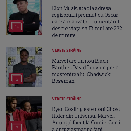
Elon Musk, atac la adresa
regizorului premiat cu Oscar
care a realizat documentarul
14
despre viața sa. Filmul are 232
de minute
VEDETE STRĂINE
Marvel are un nou Black
Panther. David Jonsson preia
moștenirea lui Chadwick
3
Boseman
VEDETE STRĂINE
Ryan Gosling este noul Ghost
Rider din Universul Marvel.
Anunțul făcut la Comic-Con i-
7
a entuziasmat pe fani