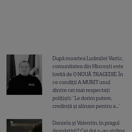
După moartea Ludmilei Vartic,
comunitatea din Hîncești este
lovită de O NOUĂ TRAGEDIE. În
ce condiții A MURIT unul
dintre cei mai respectați
polițiști: "Le dorim putere,
credință și alinare pentru a..."
Daniela și Valentin, în pragul
despărțirii? Cei doi s-au strâns