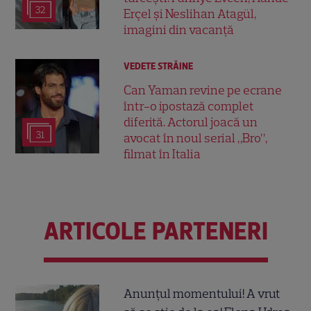
32
Erçel și Neslihan Atagül,
imagini din vacanță
VEDETE STRĂINE
Can Yaman revine pe ecrane
într-o ipostază complet
diferită. Actorul joacă un
31
avocat în noul serial „Bro”,
filmat în Italia
ARTICOLE PARTENERI
Anunțul momentului! A vrut