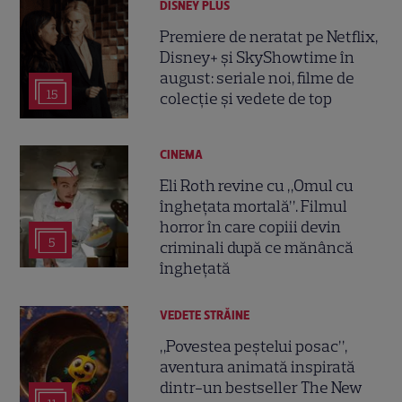
DISNEY PLUS
Premiere de neratat pe Netflix,
Disney+ și SkyShowtime în
august: seriale noi, filme de
15
colecție și vedete de top
CINEMA
Eli Roth revine cu „Omul cu
înghețata mortală”. Filmul
horror în care copiii devin
5
criminali după ce mănâncă
înghețată
VEDETE STRĂINE
„Povestea peștelui posac”,
aventura animată inspirată
dintr-un bestseller The New