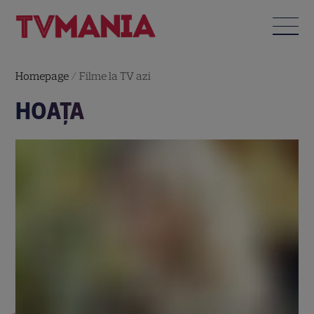
Homepage
/
Filme la TV azi
HOAŢA