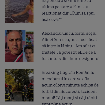
națională a stârnit furie cu
ultima postare » Fanii au
reacționat dur: „Cum să spui
așa ceva?”
Alexandru Ciucu, fostul soț al
Alinei Sorescu, nu a fost lăsat
să intre la Nibiru. „Am aflat cu
tristețe”, a povestit el. De ce a
fost întors din drum designerul
Breaking tragic în România:
microbuzul în care se afla
acum câteva minute echipa de
fotbal din București, accident
mortal! Câți morți și câți răniți
sunt până acum