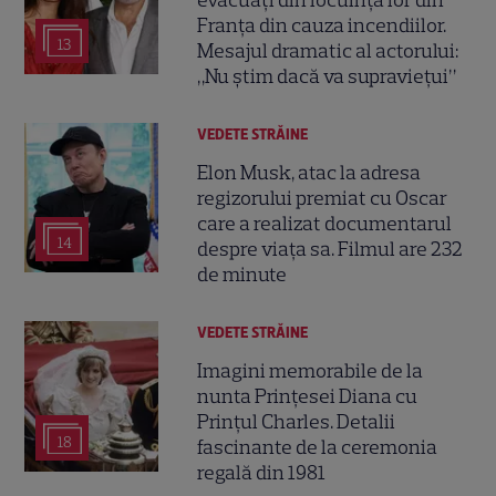
Franța din cauza incendiilor.
13
Mesajul dramatic al actorului:
„Nu știm dacă va supraviețui”
VEDETE STRĂINE
Elon Musk, atac la adresa
regizorului premiat cu Oscar
care a realizat documentarul
14
despre viața sa. Filmul are 232
de minute
VEDETE STRĂINE
Imagini memorabile de la
nunta Prințesei Diana cu
Prințul Charles. Detalii
18
fascinante de la ceremonia
regală din 1981