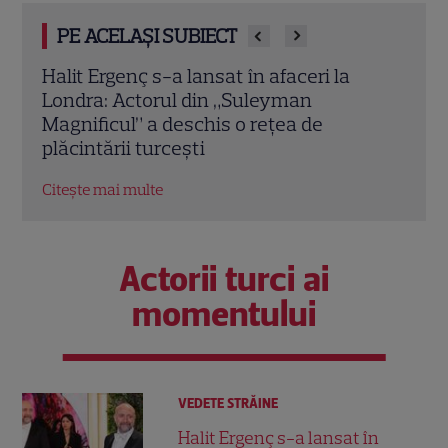
PE ACELAȘI SUBIECT
Halit Ergenç s-a lansat în afaceri la
O ma
er
Londra: Actorul din „Suleyman
„Ame
Magnificul” a deschis o rețea de
de a
plăcintării turcești
regre
Citește mai multe
Citeș
Actorii turci ai
momentului
VEDETE STRĂINE
Halit Ergenç s-a lansat în