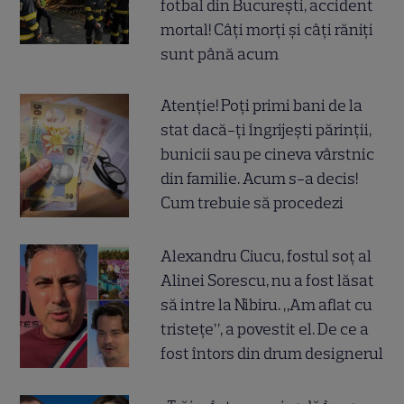
fotbal din București, accident
mortal! Câți morți și câți răniți
sunt până acum
Atenție! Poți primi bani de la
stat dacă-ți îngrijești părinții,
bunicii sau pe cineva vârstnic
din familie. Acum s-a decis!
Cum trebuie să procedezi
Alexandru Ciucu, fostul soț al
Alinei Sorescu, nu a fost lăsat
să intre la Nibiru. „Am aflat cu
tristețe”, a povestit el. De ce a
fost întors din drum designerul