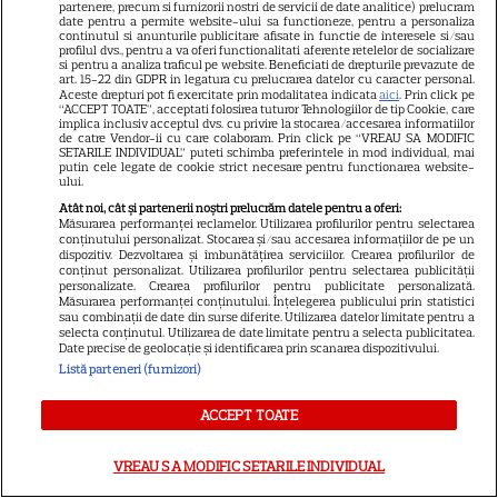
Cum coci vinetele la bloc, fără
partenere, precum si furnizorii nostri de servicii de date analitice) prelucram
date pentru a permite website-ului sa functioneze, pentru a personaliza
să umpli casa de fum
continutul si anunturile publicitare afisate in functie de interesele si/sau
profilul dvs., pentru a va oferi functionalitati aferente retelelor de socializare
si pentru a analiza traficul pe website. Beneficiati de drepturile prevazute de
art. 15-22 din GDPR in legatura cu prelucrarea datelor cu caracter personal.
Aceste drepturi pot fi exercitate prin modalitatea indicata
aici
. Prin click pe
“ACCEPT TOATE”, acceptati folosirea tuturor Tehnologiilor de tip Cookie, care
implica inclusiv acceptul dvs. cu privire la stocarea/accesarea informatiilor
de catre Vendor-ii cu care colaboram. Prin click pe “VREAU SA MODIFIC
SETARILE INDIVIDUAL” puteti schimba preferintele in mod individual, mai
putin cele legate de cookie strict necesare pentru functionarea website-
ului.
Cum se face cafeaua la presa
Atât noi, cât și partenerii noștri prelucrăm datele pentru a oferi:
franceză – cum funcționează
Măsurarea performanței reclamelor. Utilizarea profilurilor pentru selectarea
conținutului personalizat. Stocarea și/sau accesarea informațiilor de pe un
și care sunt avantajele
dispozitiv. Dezvoltarea și îmbunătățirea serviciilor. Crearea profilurilor de
conținut personalizat. Utilizarea profilurilor pentru selectarea publicității
personalizate. Crearea profilurilor pentru publicitate personalizată.
Măsurarea performanței conținutului. Înțelegerea publicului prin statistici
sau combinații de date din surse diferite. Utilizarea datelor limitate pentru a
selecta conținutul. Utilizarea de date limitate pentru a selecta publicitatea.
Date precise de geolocație și identificarea prin scanarea dispozitivului.
Listă parteneri (furnizori)
ALTE ARTICOLE
ACCEPT TOATE
INTERESANTE
VREAU SA MODIFIC SETARILE INDIVIDUAL