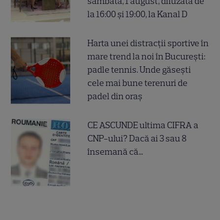
sâmbătă, 1 august, difuzată de
la 16:00 și 19:00, la Kanal D
Harta unei distracții sportive în
mare trend la noi în București:
padle tennis. Unde găsești
cele mai bune terenuri de
padel din oraș
CE ASCUNDE ultima CIFRA a
CNP-ului? Dacă ai 3 sau 8
însemană că...