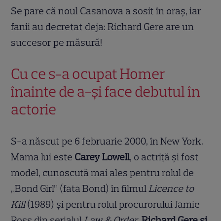
Se pare că noul Casanova a sosit în oraș, iar
fanii au decretat deja: Richard Gere are un
succesor pe măsură!
Cu ce s-a ocupat Homer
înainte de a-și face debutul în
actorie
S-a născut pe 6 februarie 2000, în New York.
Mama lui este
Carey Lowell
, o actriță și fost
model, cunoscută mai ales pentru rolul de
„Bond Girl” (fata Bond) în filmul
Licence to
Kill
(1989) și pentru rolul procurorului Jamie
Ross din serialul
Law & Order
.
Richard Gere și