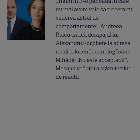
„Trăim într-o perioadă în care
nu mai avem voie să trecem cu
vederea astfel de
comportamente”. Andreea
Raicu critică derapajul lui
Alexandru Rogobete la adresa
medicului endocrinolog Ioana
Mihăilă: „Nu este acceptabil”.
Mesajul vedetei a stârnit valuri
de reacții