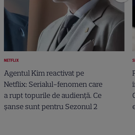
NETFLIX
S
Agentul Kim reactivat pe
Netflix: Serialul-fenomen care
a rupt topurile de audiență. Ce
șanse sunt pentru Sezonul 2