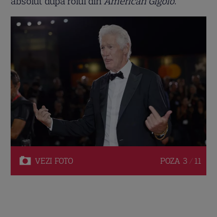
absolut după rolul din
American Gigolo
.
VEZI
FOTO
POZA
3 / 11