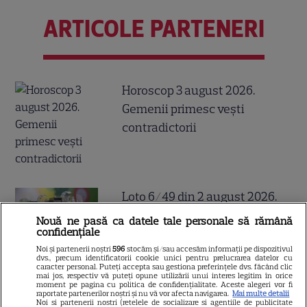
ARTICOLE PARTENERI
Horoscop 3 august 2026.
Gemenii primesc vești
contradictorii
Loto 6/49 din 2 august 2026.
Numerele extrase duminică
Nouă ne pasă ca datele tale personale să rămână
confidențiale
Noi și partenerii noștri
596
stocăm și/sau accesăm informații pe dispozitivul
dvs., precum identificatorii cookie unici pentru prelucrarea datelor cu
caracter personal. Puteți accepta sau gestiona preferințele dvs. făcând clic
mai jos, respectiv vă puteți opune utilizării unui interes legitim în orice
moment pe pagina cu politica de confidențialitate. Aceste alegeri vor fi
raportate partenerilor noștri și nu vă vor afecta navigarea.
Mai multe detalii
Noi si partenerii nostri (retelele de socializare si agentiile de publicitate