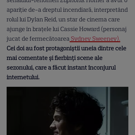
serialului-fenomen
Euphoria
. Homer a avut o
apariție de-a dreptul incendiară, interpretând
rolul lui Dylan Reid, un star de cinema care
ajunge în brațele lui Cassie Howard (personaj
jucat de fermecătoarea
Sydney Sweeney).
Cei doi au fost protagoniștii uneia dintre cele
mai comentate și fierbinți scene ale
sezonului, care a făcut instant înconjurul
internetului.