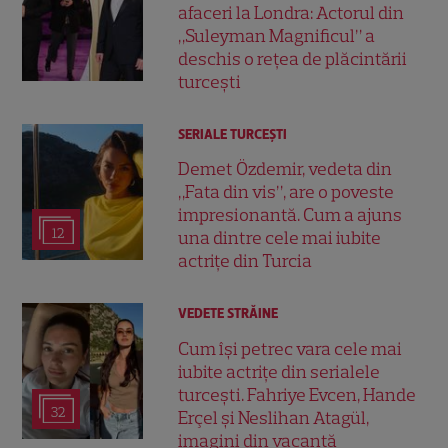
afaceri la Londra: Actorul din
„Suleyman Magnificul” a
deschis o rețea de plăcintării
turcești
SERIALE TURCEŞTI
Demet Özdemir, vedeta din
„Fata din vis”, are o poveste
impresionantă. Cum a ajuns
12
una dintre cele mai iubite
actrițe din Turcia
VEDETE STRĂINE
Cum își petrec vara cele mai
iubite actrițe din serialele
turcești. Fahriye Evcen, Hande
32
Erçel și Neslihan Atagül,
imagini din vacanță