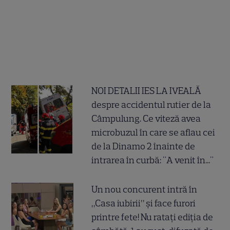
NOI DETALII IES LA IVEALĂ
despre accidentul rutier de la
Câmpulung. Ce viteză avea
microbuzul în care se aflau cei
de la Dinamo 2 înainte de
intrarea în curbă: "A venit în..."
Un nou concurent intră în
„Casa iubirii” și face furori
printre fete! Nu ratați ediția de