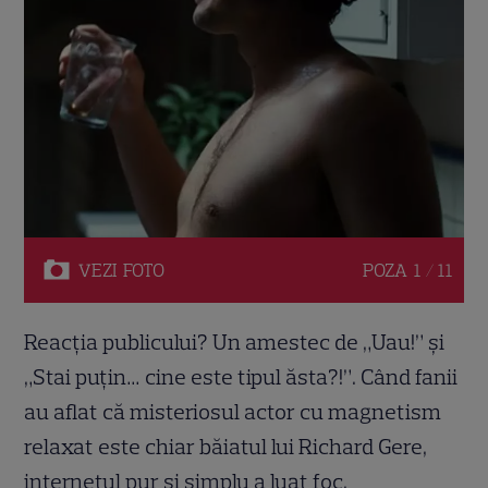
VEZI
FOTO
POZA
1 / 11
Reacția publicului? Un amestec de „Uau!” și
„Stai puțin… cine este tipul ăsta?!”. Când fanii
au aflat că misteriosul actor cu magnetism
relaxat este chiar băiatul lui Richard Gere,
internetul pur și simplu a luat foc.