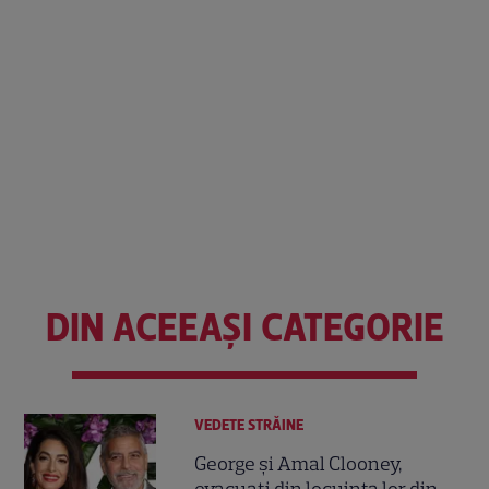
DIN ACEEAȘI CATEGORIE
VEDETE STRĂINE
George și Amal Clooney,
evacuați din locuința lor din