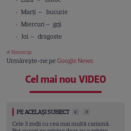
Marţi – bucurie
Miercuri – grji
Joi – dragoste
Horoscop
Urmărește-ne pe
Google News
Cel mai nou VIDEO
PE ACELAȘI SUBIECT
ă.
Horoscop 10 iulie 2026. Orgoliile complică
Horo
e
relațiile, iar o zodie riscă un blocaj
schi