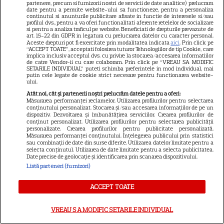
partenere, precum si furnizorii nostri de servicii de date analitice) prelucram
Publicitate
date pentru a permite website-ului sa functioneze, pentru a personaliza
continutul si anunturile publicitare afisate in functie de interesele si/sau
Termeni și condiții
profilul dvs., pentru a va oferi functionalitati aferente retelelor de socializare
si pentru a analiza traficul pe website. Beneficiati de drepturile prevazute de
art. 15-22 din GDPR in legatura cu prelucrarea datelor cu caracter personal.
Despre cookies
Aceste drepturi pot fi exercitate prin modalitatea indicata
aici
. Prin click pe
“ACCEPT TOATE”, acceptati folosirea tuturor Tehnologiilor de tip Cookie, care
Politica de confidenţialitate
implica inclusiv acceptul dvs. cu privire la stocarea/accesarea informatiilor
de catre Vendor-ii cu care colaboram. Prin click pe “VREAU SA MODIFIC
Sitemap
SETARILE INDIVIDUAL” puteti schimba preferintele in mod individual, mai
putin cele legate de cookie strict necesare pentru functionarea website-
ului.
Atât noi, cât și partenerii noștri prelucrăm datele pentru a oferi:
Măsurarea performanței reclamelor. Utilizarea profilurilor pentru selectarea
conținutului personalizat. Stocarea și/sau accesarea informațiilor de pe un
dispozitiv. Dezvoltarea și îmbunătățirea serviciilor. Crearea profilurilor de
NUMĂRUL CURENT
conținut personalizat. Utilizarea profilurilor pentru selectarea publicității
personalizate. Crearea profilurilor pentru publicitate personalizată.
Măsurarea performanței conținutului. Înțelegerea publicului prin statistici
sau combinații de date din surse diferite. Utilizarea datelor limitate pentru a
ABONEAZA-TE LA REVISTĂ
selecta conținutul. Utilizarea de date limitate pentru a selecta publicitatea.
Date precise de geolocație și identificarea prin scanarea dispozitivului.
Listă parteneri (furnizori)
ACCEPT TOATE
Libertatea
Libertatea pentru femei
VREAU SA MODIFIC SETARILE INDIVIDUAL
GSP