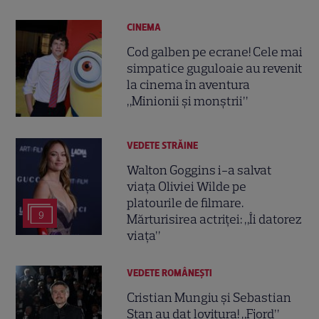
CINEMA
Cod galben pe ecrane! Cele mai
simpatice guguloaie au revenit
la cinema în aventura
„Minionii și monștrii”
VEDETE STRĂINE
Walton Goggins i-a salvat
viața Oliviei Wilde pe
platourile de filmare.
9
Mărturisirea actriței: „Îi datorez
viața”
VEDETE ROMÂNEŞTI
Cristian Mungiu și Sebastian
Stan au dat lovitura! „Fjord”