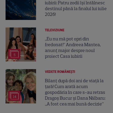
iubirii: Patru zodii își întâlnesc
destinul până la finalul lui iulie
2026!
TELEVIZIUNE
„Eu nu mă pot opri din
fredonat!” Andreea Mantea,
anunț major despre noul
5
proiect Casa iubirii
VEDETE ROMÂNEŞTI
Bilanț după doi ani de viață la
țară! Cum arată acum
gospodăria în care s-au retras
14
Dragoș Bucur și Dana Nălbaru:
„A fost cea mai bună decizie”