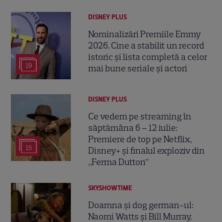
DISNEY PLUS
Nominalizări Premiile Emmy
2026. Cine a stabilit un record
istoric și lista completă a celor
19
mai bune seriale și actori
DISNEY PLUS
Ce vedem pe streaming în
săptămâna 6 – 12 iulie:
Premiere de top pe Netflix,
15
Disney+ și finalul exploziv din
„Ferma Dutton”
SKYSHOWTIME
Doamna și dog german-ul:
Naomi Watts și Bill Murray,