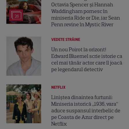
Octavia Spencer și Hannah
Waddingham pornesc în
26
miniseria Ride or Die, iar Sean
Penn revine în Mystic River
VEDETE STRĂINE
Un nou Poirot la orizont!
Edward Bluemel scrie istorie ca
cel mai tânăr actor care îl joacă
pe legendarul detectiv
NETFLIX
Liniștea dinaintea furtunii:
Miniseria istorică „1936, vara”
aduce suspansul interbelic de
pe Coasta de Azur direct pe
Netflix