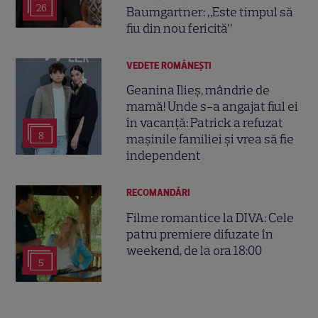
26
Baumgartner: „Este timpul să
fiu din nou fericită”
VEDETE ROMÂNEŞTI
Geanina Ilieș, mândrie de
mamă! Unde s-a angajat fiul ei
în vacanță: Patrick a refuzat
8
mașinile familiei și vrea să fie
independent
RECOMANDĂRI
Filme romantice la DIVA: Cele
patru premiere difuzate în
weekend, de la ora 18:00
5