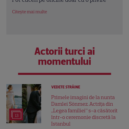
profesional din cauza aroganței
nativ
Citește mai multe
Citeș
Actorii turci ai
momentului
VEDETE STRĂINE
Primele imagini de la nunta
Damlei Sönmez. Actrița din
„Legea familiei” s-a căsătorit
13
într-o ceremonie discretă la
Istanbul