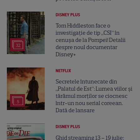
DISNEY PLUS
Tom Hiddleston face o
investigație de tip „CSI” în
cenușa de la Pompei! Detalii
32
despre noul documentar
Disney+
NETFLIX
Secretele întunecate din
„Palatul de Est”: Lumea viilor și
tărâmul morților se ciocnesc
5
într-un nou serial coreean.
Dată de lansare
DISNEY PLUS
Ghid streaming 13 – 19 iulie: