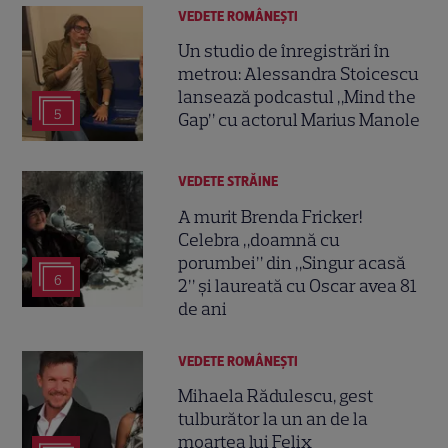
VEDETE ROMÂNEŞTI
Un studio de înregistrări în
metrou: Alessandra Stoicescu
lansează podcastul „Mind the
5
Gap” cu actorul Marius Manole
VEDETE STRĂINE
A murit Brenda Fricker!
Celebra „doamnă cu
porumbei” din „Singur acasă
6
2” și laureată cu Oscar avea 81
de ani
VEDETE ROMÂNEŞTI
Mihaela Rădulescu, gest
tulburător la un an de la
moartea lui Felix