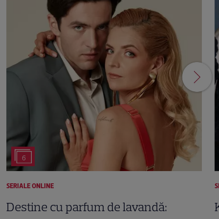
6
SERIALE ONLINE
S
Destine cu parfum de lavandă: