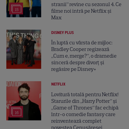
stranii” revine cu sezonul 4. Ce
15
filme noi intră pe Netflix și
Max
DISNEY PLUS
În luptă cu vârsta de mijloc:
Bradley Cooper regizează
„Cum e, merge?”, o dramedie
sinceră despre divorț și
regăsire pe Disney+
NETFLIX
Lovitură totală pentru Netflix!
Starurile din „Harry Potter” și
„Game of Thrones” fac echipă
16
într-o comedie fantasy care
reinventează complet
povestea Cenușăresei