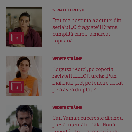
SERIALE TURCEŞTI
Trauma neștiută a actriței din
serialul „O dragoste”! Drama
cumplită care i-a marcat
6
copilăria
VEDETE STRĂINE
Bergüzar Korel, pe coperta
revistei HELLO! Turcia: „Pun
mai mult preț pe fericire decât
4
pe a avea dreptate”
VEDETE STRĂINE
Can Yaman cucerește din nou
presa internațională. Noua
copertă care i-a impresionat