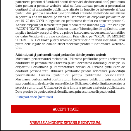
partenere, precum si furnizorii nostri de servicii de date analitice) prelucram
date pentru a permite website-ului sa functioneze, pentru a personaliza
continutul si anunturile publicitare afisate in functie de interesele si/sau
profilul dvs., pentru a va oferi functionalitati aferente retelelor de socializare
si pentru a analiza traficul pe website. Beneficiati de drepturile prevazute de
art. 15-22 din GDPR in legatura cu prelucrarea datelor cu caracter personal.
Aceste drepturi pot fi exercitate prin modalitatea indicata
aici
. Prin click pe
“ACCEPT TOATE”, acceptati folosirea tuturor Tehnologiilor de tip Cookie, care
implica inclusiv acceptul dvs. cu privire la stocarea/accesarea informatiilor
de catre Vendor-ii cu care colaboram. Prin click pe “VREAU SA MODIFIC
SETARILE INDIVIDUAL” puteti schimba preferintele in mod individual, mai
putin cele legate de cookie strict necesare pentru functionarea website-
ului.
Atât noi, cât și partenerii noștri prelucrăm datele pentru a oferi:
Măsurarea performanței reclamelor. Utilizarea profilurilor pentru selectarea
conținutului personalizat. Stocarea și/sau accesarea informațiilor de pe un
dispozitiv. Dezvoltarea și îmbunătățirea serviciilor. Crearea profilurilor de
conținut personalizat. Utilizarea profilurilor pentru selectarea publicității
personalizate. Crearea profilurilor pentru publicitate personalizată.
Măsurarea performanței conținutului. Înțelegerea publicului prin statistici
sau combinații de date din surse diferite. Utilizarea datelor limitate pentru a
selecta conținutul. Utilizarea de date limitate pentru a selecta publicitatea.
Date precise de geolocație și identificarea prin scanarea dispozitivului.
Listă parteneri (furnizori)
VIDEO Călin Donca, LA UN PAS
ACCEPT TOATE
DE TRAGEDIE! A trecut prin
clipe de groază și a povestit
VREAU SA MODIFIC SETARILE INDIVIDUAL
totul abia după ce PERICOLUL