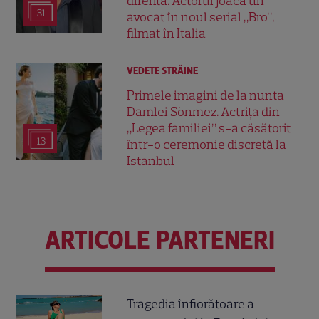
diferită. Actorul joacă un
31
avocat în noul serial „Bro”,
filmat în Italia
VEDETE STRĂINE
Primele imagini de la nunta
Damlei Sönmez. Actrița din
„Legea familiei” s-a căsătorit
13
într-o ceremonie discretă la
Istanbul
ARTICOLE PARTENERI
Tragedia înfiorătoare a