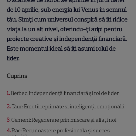
O scânteie de noroc se aprinde în jurul datei
de 10 aprilie, sub energia lui Venus în semnul
tău. Simți cum universul conspiră să îți ridice
viața la un alt nivel, oferindu-ți aripi pentru
proiecte creative și independență financiară.
Este momentul ideal să îți asumi rolul de
lider.
Cuprins
1
Berbec: Independență financiară și rol de lider
2
Taur: Emoții reprimate și inteligență emoțională
3
Gemeni: Regenerare prin mișcare și aliați noi
4
Rac: Recunoaștere profesională și succes