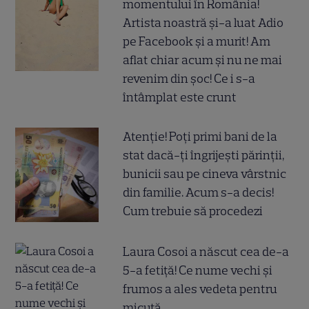
momentului în România!
Artista noastră și-a luat Adio
pe Facebook și a murit! Am
aflat chiar acum și nu ne mai
revenim din șoc! Ce i s-a
întâmplat este crunt
Atenție! Poți primi bani de la
stat dacă-ți îngrijești părinții,
bunicii sau pe cineva vârstnic
din familie. Acum s-a decis!
Cum trebuie să procedezi
Laura Cosoi a născut cea de-a
5-a fetiță! Ce nume vechi și
frumos a ales vedeta pentru
micuță