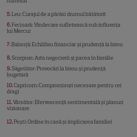
material
5
Leu: Curajul de a părăsi drumul bătătorit
6
Fecioară: Vindecare sufletească sub influența
lui Mercur
7
Balanță: Echilibru financiar și prudență la birou
8
Scorpion: Arta negocierii și pacea în familie
9
Săgetător: Provocări la birou și prudență
bugetară
10
Capricorn: Compromisuri necesare pentru cei
dragi
11
Vărsător: Efervescență sentimentală și planuri
vizionare
12
Pești: Ordine în casă și implicarea familiei