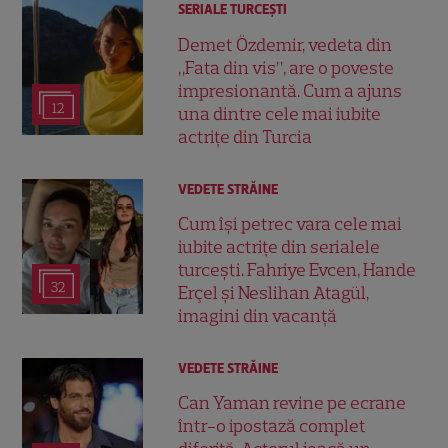
SERIALE TURCEŞTI
Demet Özdemir, vedeta din
„Fata din vis”, are o poveste
impresionantă. Cum a ajuns
12
una dintre cele mai iubite
actrițe din Turcia
VEDETE STRĂINE
Cum își petrec vara cele mai
iubite actrițe din serialele
turcești. Fahriye Evcen, Hande
32
Erçel și Neslihan Atagül,
imagini din vacanță
VEDETE STRĂINE
Can Yaman revine pe ecrane
într-o ipostază complet