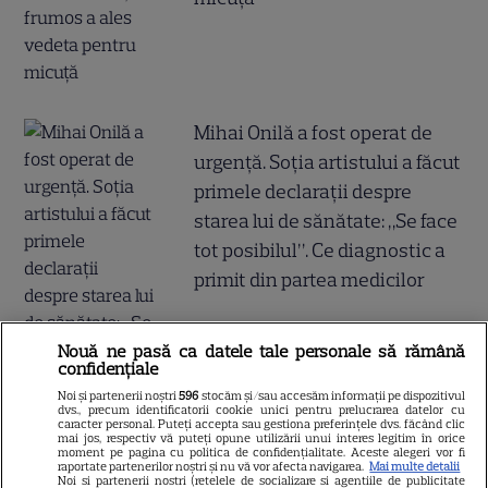
Mihai Onilă a fost operat de
urgență. Soția artistului a făcut
primele declarații despre
starea lui de sănătate: „Se face
tot posibilul”. Ce diagnostic a
primit din partea medicilor
Nouă ne pasă ca datele tale personale să rămână
confidențiale
Noi și partenerii noștri
596
stocăm și/sau accesăm informații pe dispozitivul
dvs., precum identificatorii cookie unici pentru prelucrarea datelor cu
caracter personal. Puteți accepta sau gestiona preferințele dvs. făcând clic
mai jos, respectiv vă puteți opune utilizării unui interes legitim în orice
moment pe pagina cu politica de confidențialitate. Aceste alegeri vor fi
raportate partenerilor noștri și nu vă vor afecta navigarea.
Mai multe detalii
Noi si partenerii nostri (retelele de socializare si agentiile de publicitate