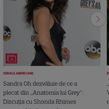
21
SERIALE AMERICANE
R
Sandra Oh dezvăluie de ce a
plecat din „Anatomia lui Grey”.
Discuția cu Shonda Rhimes