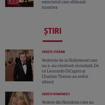
5
exorcistul care sfidează
moartea
ŞTIRI
VEDETE STRĂINE
Vedetele de la Hollywood care
nu s-au căsătorit niciodată. De
ce Leonardo DiCaprio și
Charlize Theron au evitat
altarul
VEDETE ROMÂNEŞTI
Vedete din România care au