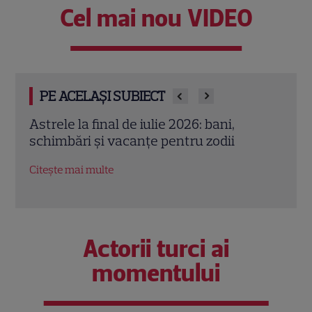
Cel mai nou VIDEO
PE ACELAȘI SUBIECT
Cristina Demetrescu, horoscop: Zodia
Augu
care începe un nou capitol după Luna
zodii
Nouă în Rac
oport
Citește mai multe
Citeș
Actorii turci ai
momentului