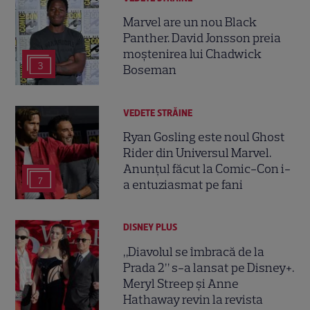
Marvel are un nou Black
Panther. David Jonsson preia
moștenirea lui Chadwick
3
Boseman
VEDETE STRĂINE
Ryan Gosling este noul Ghost
Rider din Universul Marvel.
Anunțul făcut la Comic-Con i-
7
a entuziasmat pe fani
DISNEY PLUS
„Diavolul se îmbracă de la
Prada 2” s-a lansat pe Disney+.
Meryl Streep și Anne
Hathaway revin la revista