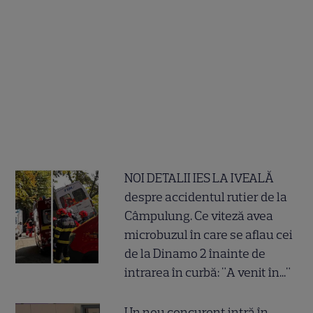
NOI DETALII IES LA IVEALĂ
despre accidentul rutier de la
Câmpulung. Ce viteză avea
microbuzul în care se aflau cei
de la Dinamo 2 înainte de
intrarea în curbă: "A venit în..."
Un nou concurent intră în