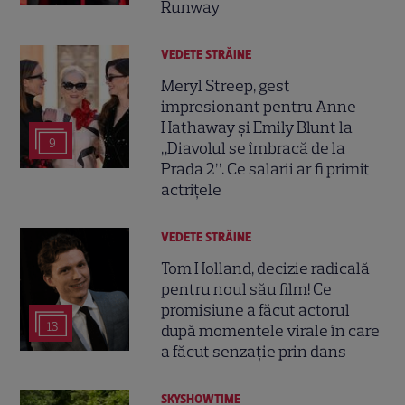
Runway
VEDETE STRĂINE
Meryl Streep, gest
impresionant pentru Anne
Hathaway și Emily Blunt la
9
„Diavolul se îmbracă de la
Prada 2”. Ce salarii ar fi primit
actrițele
VEDETE STRĂINE
Tom Holland, decizie radicală
pentru noul său film! Ce
promisiune a făcut actorul
13
după momentele virale în care
a făcut senzație prin dans
SKYSHOWTIME