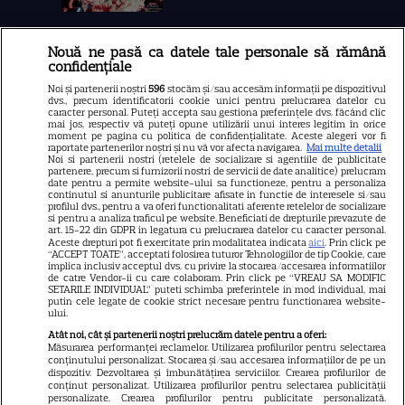
Nouă ne pasă ca datele tale personale să rămână
Libertatea
confidențiale
Libertatea pentru femei
Noi și partenerii noștri
596
stocăm și/sau accesăm informații pe dispozitivul
dvs., precum identificatorii cookie unici pentru prelucrarea datelor cu
GSP
caracter personal. Puteți accepta sau gestiona preferințele dvs. făcând clic
mai jos, respectiv vă puteți opune utilizării unui interes legitim în orice
Știri mondene
moment pe pagina cu politica de confidențialitate. Aceste alegeri vor fi
raportate partenerilor noștri și nu vă vor afecta navigarea.
Mai multe detalii
Noi si partenerii nostri (retelele de socializare si agentiile de publicitate
Avantaje
partenere, precum si furnizorii nostri de servicii de date analitice) prelucram
date pentru a permite website-ului sa functioneze, pentru a personaliza
Elle
continutul si anunturile publicitare afisate in functie de interesele si/sau
profilul dvs., pentru a va oferi functionalitati aferente retelelor de socializare
Unica
si pentru a analiza traficul pe website. Beneficiati de drepturile prevazute de
art. 15-22 din GDPR in legatura cu prelucrarea datelor cu caracter personal.
Retete practice
Aceste drepturi pot fi exercitate prin modalitatea indicata
aici
. Prin click pe
“ACCEPT TOATE”, acceptati folosirea tuturor Tehnologiilor de tip Cookie, care
implica inclusiv acceptul dvs. cu privire la stocarea/accesarea informatiilor
de catre Vendor-ii cu care colaboram. Prin click pe “VREAU SA MODIFIC
SETARILE INDIVIDUAL” puteti schimba preferintele in mod individual, mai
URMĂREȘTE-NE PE
putin cele legate de cookie strict necesare pentru functionarea website-
ului.
Atât noi, cât și partenerii noștri prelucrăm datele pentru a oferi:
Măsurarea performanței reclamelor. Utilizarea profilurilor pentru selectarea
conținutului personalizat. Stocarea și/sau accesarea informațiilor de pe un
dispozitiv. Dezvoltarea și îmbunătățirea serviciilor. Crearea profilurilor de
conținut personalizat. Utilizarea profilurilor pentru selectarea publicității
Copyright
2026
Ringier Romania – Toate Drepturile rezervate
personalizate. Crearea profilurilor pentru publicitate personalizată.