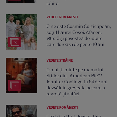
iubire
VEDETE ROMÂNEŞTI
Cine este Cosmin Curticăpean,
soțul Laurei Cosoi. Afaceri,
vârstă și povestea de iubire
29
care durează de peste 10 ani
VEDETE STRĂINE
O mai ții minte pe mama lui
Stifler din „American Pie”?
Jennifer Coolidge, la 64 de ani,
7
dezvăluie greșeala pe care o
regretă și astăzi
VEDETE ROMÂNEŞTI
Cezar Ouatu a devenit tată