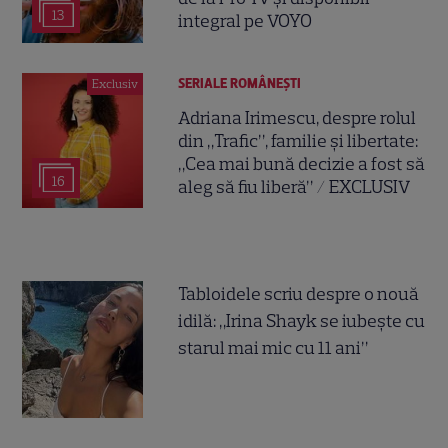
13
integral pe VOYO
SERIALE ROMÂNEŞTI
Exclusiv
Adriana Irimescu, despre rolul
din „Trafic”, familie și libertate:
„Cea mai bună decizie a fost să
16
aleg să fiu liberă” / EXCLUSIV
Tabloidele scriu despre o nouă
idilă: „Irina Shayk se iubește cu
starul mai mic cu 11 ani”