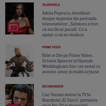
TELENOVELE
Adela Popescu, dezvăluiri
despre depresia din perioada
telenovelelor: „Salvarea a fost
7
că am făcut pauză”. Ce a
ajutat-o să se vindece
PRIME VIDEO
Ride or Die pe Prime Video.
Octavia Spencer și Hannah
Waddingham, într-un serial cu
asasini, umor și multă acțiune
RECOMANDĂRI
Can Yaman revine la TV în
România! „El Turco”, premiera
de la Pro TV și disponibil