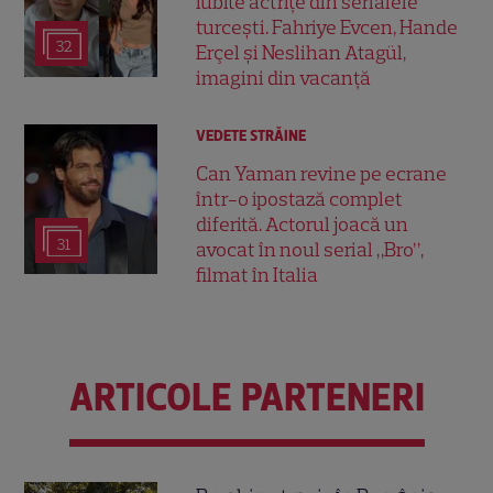
iubite actrițe din serialele
turcești. Fahriye Evcen, Hande
32
Erçel și Neslihan Atagül,
imagini din vacanță
VEDETE STRĂINE
Can Yaman revine pe ecrane
într-o ipostază complet
diferită. Actorul joacă un
31
avocat în noul serial „Bro”,
filmat în Italia
ARTICOLE PARTENERI