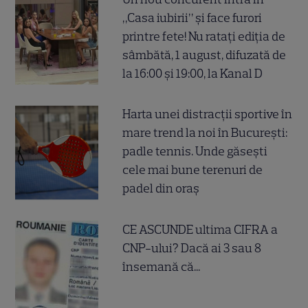
„Casa iubirii” și face furori
printre fete! Nu ratați ediția de
sâmbătă, 1 august, difuzată de
la 16:00 și 19:00, la Kanal D
Harta unei distracții sportive în
mare trend la noi în București:
padle tennis. Unde găsești
cele mai bune terenuri de
padel din oraș
CE ASCUNDE ultima CIFRA a
CNP-ului? Dacă ai 3 sau 8
însemană că...