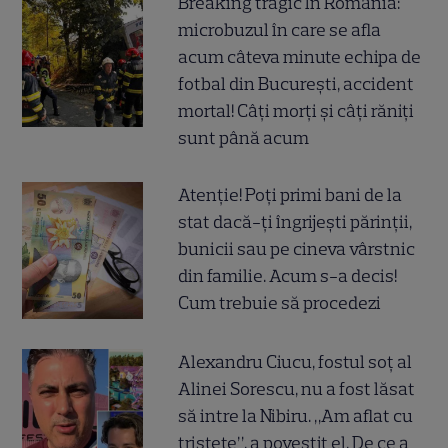
Breaking tragic în România:
microbuzul în care se afla
acum câteva minute echipa de
fotbal din București, accident
mortal! Câți morți și câți răniți
sunt până acum
Atenție! Poți primi bani de la
stat dacă-ți îngrijești părinții,
bunicii sau pe cineva vârstnic
din familie. Acum s-a decis!
Cum trebuie să procedezi
Alexandru Ciucu, fostul soț al
Alinei Sorescu, nu a fost lăsat
să intre la Nibiru. „Am aflat cu
tristețe”, a povestit el. De ce a