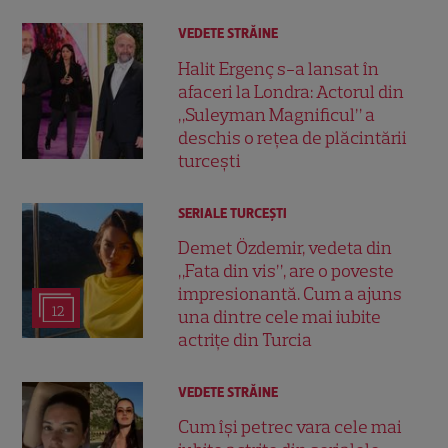
VEDETE STRĂINE
Halit Ergenç s-a lansat în
afaceri la Londra: Actorul din
„Suleyman Magnificul” a
deschis o rețea de plăcintării
turcești
SERIALE TURCEŞTI
Demet Özdemir, vedeta din
„Fata din vis”, are o poveste
impresionantă. Cum a ajuns
12
una dintre cele mai iubite
actrițe din Turcia
VEDETE STRĂINE
Cum își petrec vara cele mai