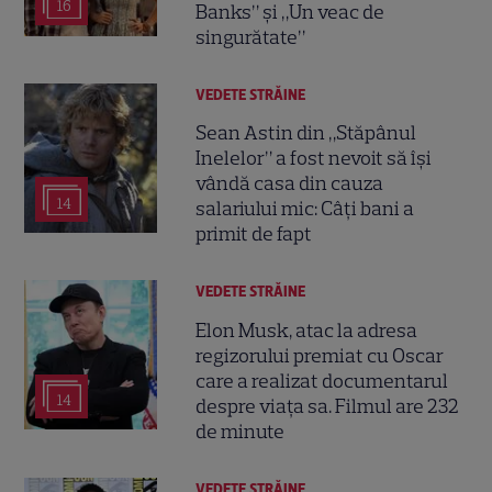
16
Banks” și „Un veac de
singurătate”
VEDETE STRĂINE
Sean Astin din „Stăpânul
Inelelor” a fost nevoit să își
vândă casa din cauza
14
salariului mic: Câți bani a
primit de fapt
VEDETE STRĂINE
Elon Musk, atac la adresa
regizorului premiat cu Oscar
care a realizat documentarul
14
despre viața sa. Filmul are 232
de minute
VEDETE STRĂINE