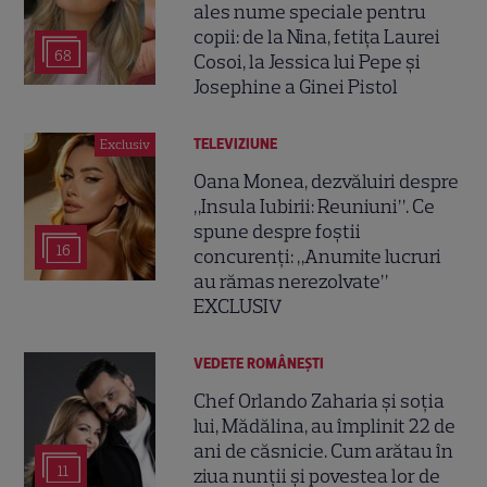
ales nume speciale pentru
copii: de la Nina, fetița Laurei
68
Cosoi, la Jessica lui Pepe și
Josephine a Ginei Pistol
TELEVIZIUNE
Exclusiv
Oana Monea, dezvăluiri despre
„Insula Iubirii: Reuniuni”. Ce
spune despre foștii
16
concurenți: „Anumite lucruri
au rămas nerezolvate”
EXCLUSIV
VEDETE ROMÂNEŞTI
Chef Orlando Zaharia și soția
lui, Mădălina, au împlinit 22 de
ani de căsnicie. Cum arătau în
11
ziua nunții și povestea lor de