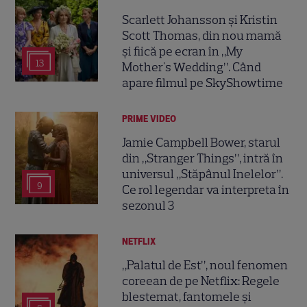
Scarlett Johansson și Kristin
Scott Thomas, din nou mamă
și fiică pe ecran în „My
13
Mother's Wedding”. Când
apare filmul pe SkyShowtime
PRIME VIDEO
Jamie Campbell Bower, starul
din „Stranger Things”, intră în
universul „Stăpânul Inelelor”.
9
Ce rol legendar va interpreta în
sezonul 3
NETFLIX
„Palatul de Est”, noul fenomen
coreean de pe Netflix: Regele
blestemat, fantomele și