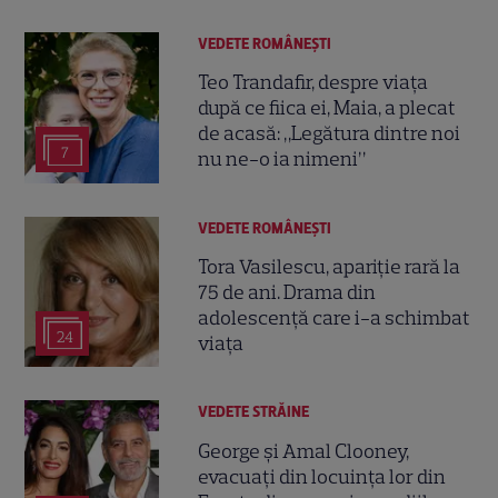
VEDETE ROMÂNEŞTI
Teo Trandafir, despre viața
după ce fiica ei, Maia, a plecat
de acasă: „Legătura dintre noi
7
nu ne-o ia nimeni”
VEDETE ROMÂNEŞTI
Tora Vasilescu, apariție rară la
75 de ani. Drama din
adolescență care i-a schimbat
24
viața
VEDETE STRĂINE
George și Amal Clooney,
evacuați din locuința lor din