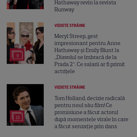
Hathaway revin la revista
Runway
VEDETE STRĂINE
Meryl Streep, gest
impresionant pentru Anne
Hathaway și Emily Blunt la
9
„Diavolul se îmbracă de la
Prada 2”. Ce salarii ar fi primit
actrițele
VEDETE STRĂINE
Tom Holland, decizie radicală
pentru noul său film! Ce
promisiune a făcut actorul
13
după momentele virale în care
a făcut senzație prin dans