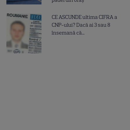
padel din oraș
CE ASCUNDE ultima CIFRA a
CNP-ului? Dacă ai 3 sau 8
însemană că...