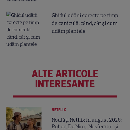
Ghidul udării corecte pe timp
de caniculă: când, cât şi cum
udăm plantele
ALTE ARTICOLE
INTERESANTE
NETFLIX
Noutăți Netflix în august 2026:
Robert De Niro, „Nosferatu” și