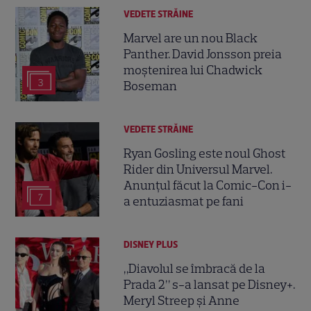
VEDETE STRĂINE
Marvel are un nou Black
Panther. David Jonsson preia
moștenirea lui Chadwick
3
Boseman
VEDETE STRĂINE
Ryan Gosling este noul Ghost
Rider din Universul Marvel.
Anunțul făcut la Comic-Con i-
7
a entuziasmat pe fani
DISNEY PLUS
„Diavolul se îmbracă de la
Prada 2” s-a lansat pe Disney+.
Meryl Streep și Anne