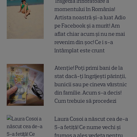
Tragedia înfiorătoare a
momentului în România!
Artista noastră și-a luat Adio
pe Facebook și a murit! Am
aflat chiar acum și nu ne mai
revenim din șoc! Ce i s-a
întâmplat este crunt
Atenție! Poți primi bani de la
stat dacă-ți îngrijești părinții,
bunicii sau pe cineva vârstnic
din familie. Acum s-a decis!
Cum trebuie să procedezi
Laura Cosoi a născut cea de-a
5-a fetiță! Ce nume vechi și
frumos a ales vedeta pentru