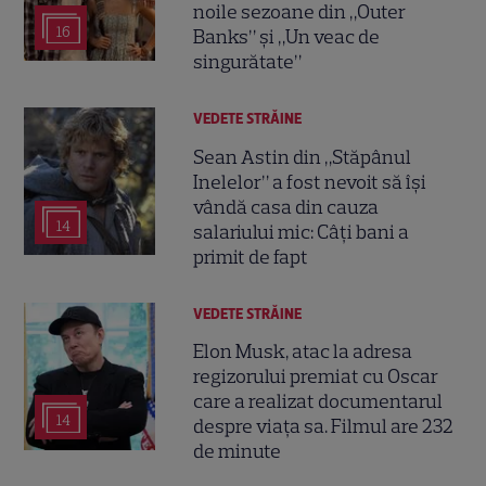
noile sezoane din „Outer
16
Banks” și „Un veac de
singurătate”
VEDETE STRĂINE
Sean Astin din „Stăpânul
Inelelor” a fost nevoit să își
vândă casa din cauza
14
salariului mic: Câți bani a
primit de fapt
VEDETE STRĂINE
Elon Musk, atac la adresa
regizorului premiat cu Oscar
care a realizat documentarul
14
despre viața sa. Filmul are 232
de minute