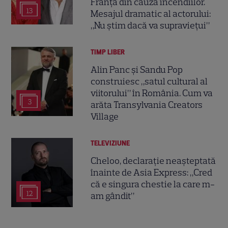
Franța din cauza incendiilor.
13
Mesajul dramatic al actorului:
„Nu știm dacă va supraviețui”
TIMP LIBER
Alin Panc și Sandu Pop
construiesc „satul cultural al
viitorului” în România. Cum va
3
arăta Transylvania Creators
Village
TELEVIZIUNE
Cheloo, declarație neașteptată
înainte de Asia Express: „Cred
că e singura chestie la care m-
12
am gândit”