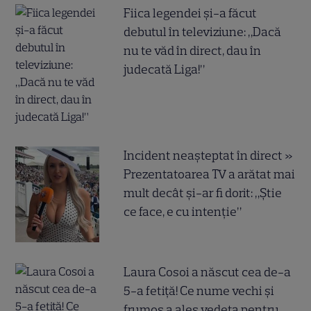
Fiica legendei și-a făcut
debutul în televiziune: „Dacă
nu te văd în direct, dau în
judecată Liga!”
Incident neașteptat în direct »
Prezentatoarea TV a arătat mai
mult decât și-ar fi dorit: „Știe
ce face, e cu intenție”
Laura Cosoi a născut cea de-a
5-a fetiță! Ce nume vechi și
frumos a ales vedeta pentru