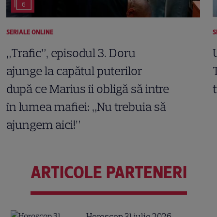
6
SERIALE ONLINE
S
„Trafic”, episodul 3. Doru
ajunge la capătul puterilor
după ce Marius îi obligă să intre
în lumea mafiei: „Nu trebuia să
ajungem aici!”
ARTICOLE PARTENERI
Horoscop 31 iulie 2026.