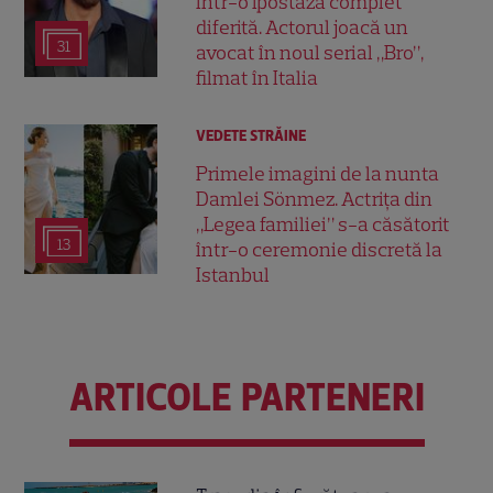
într-o ipostază complet
diferită. Actorul joacă un
31
avocat în noul serial „Bro”,
filmat în Italia
VEDETE STRĂINE
Primele imagini de la nunta
Damlei Sönmez. Actrița din
„Legea familiei” s-a căsătorit
13
într-o ceremonie discretă la
Istanbul
ARTICOLE PARTENERI