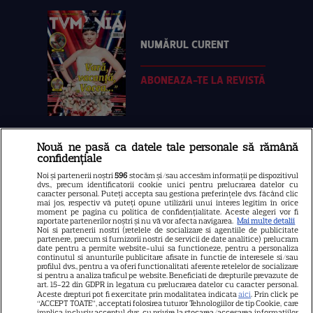
NUMĂRUL CURENT
ABONEAZA-TE LA REVISTĂ
Nouă ne pasă ca datele tale personale să rămână
Libertatea
confidențiale
Libertatea pentru femei
Noi și partenerii noștri
596
stocăm și/sau accesăm informații pe dispozitivul
dvs., precum identificatorii cookie unici pentru prelucrarea datelor cu
GSP
caracter personal. Puteți accepta sau gestiona preferințele dvs. făcând clic
mai jos, respectiv vă puteți opune utilizării unui interes legitim în orice
Știri mondene
moment pe pagina cu politica de confidențialitate. Aceste alegeri vor fi
raportate partenerilor noștri și nu vă vor afecta navigarea.
Mai multe detalii
Noi si partenerii nostri (retelele de socializare si agentiile de publicitate
Avantaje
partenere, precum si furnizorii nostri de servicii de date analitice) prelucram
date pentru a permite website-ului sa functioneze, pentru a personaliza
Elle
continutul si anunturile publicitare afisate in functie de interesele si/sau
profilul dvs., pentru a va oferi functionalitati aferente retelelor de socializare
Unica
si pentru a analiza traficul pe website. Beneficiati de drepturile prevazute de
art. 15-22 din GDPR in legatura cu prelucrarea datelor cu caracter personal.
Retete practice
Aceste drepturi pot fi exercitate prin modalitatea indicata
aici
. Prin click pe
“ACCEPT TOATE”, acceptati folosirea tuturor Tehnologiilor de tip Cookie, care
implica inclusiv acceptul dvs. cu privire la stocarea/accesarea informatiilor