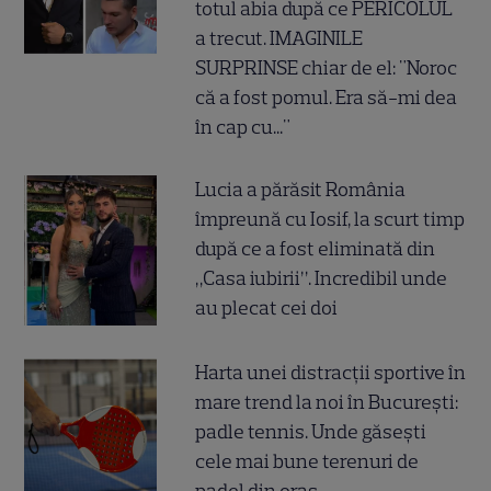
totul abia după ce PERICOLUL
a trecut. IMAGINILE
SURPRINSE chiar de el: "Noroc
că a fost pomul. Era să-mi dea
în cap cu..."
Lucia a părăsit România
împreună cu Iosif, la scurt timp
după ce a fost eliminată din
„Casa iubirii”. Incredibil unde
au plecat cei doi
Harta unei distracții sportive în
mare trend la noi în București:
padle tennis. Unde găsești
cele mai bune terenuri de