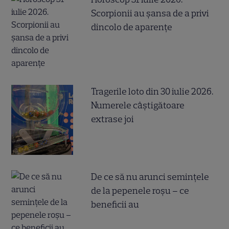
Scorpionii au șansa de a privi
dincolo de aparențe
Tragerile loto din 30 iulie 2026.
Numerele câştigătoare
extrase joi
De ce să nu arunci semințele
de la pepenele roșu – ce
beneficii au