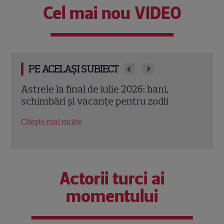
Cel mai nou VIDEO
PE ACELAȘI SUBIECT
Cristina Demetrescu, horoscop: Zodia
Augu
care începe un nou capitol după Luna
zodii
Nouă în Rac
oport
Citește mai multe
Citeș
Actorii turci ai
momentului