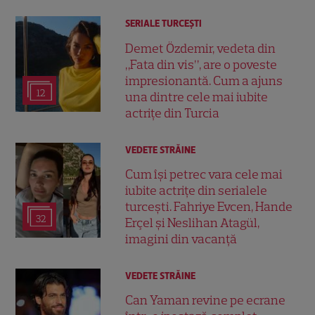
SERIALE TURCEŞTI
Demet Özdemir, vedeta din
„Fata din vis”, are o poveste
impresionantă. Cum a ajuns
12
una dintre cele mai iubite
actrițe din Turcia
VEDETE STRĂINE
Cum își petrec vara cele mai
iubite actrițe din serialele
turcești. Fahriye Evcen, Hande
32
Erçel și Neslihan Atagül,
imagini din vacanță
VEDETE STRĂINE
Can Yaman revine pe ecrane