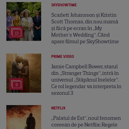
SKYSHOWTIME
Scarlett Johansson și Kristin
Scott Thomas, din nou mamă
și fiică pe ecran în „My
13
Mother's Wedding”. Când
apare filmul pe SkyShowtime
PRIME VIDEO
Jamie Campbell Bower, starul
din „Stranger Things”, intră în
universul „Stăpânul Inelelor”.
9
Ce rol legendar va interpreta în
sezonul 3
NETFLIX
„Palatul de Est”, noul fenomen
coreean de pe Netflix: Regele