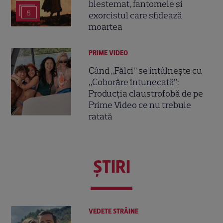
blestemat, fantomele și
5
exorcistul care sfidează
moartea
PRIME VIDEO
Când „Fălci” se întâlnește cu
„Coborâre întunecată”:
Producția claustrofobă de pe
Prime Video ce nu trebuie
ratată
ŞTIRI
VEDETE STRĂINE