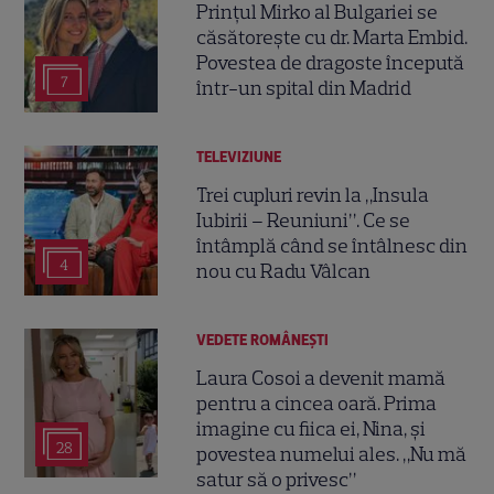
Prințul Mirko al Bulgariei se
căsătorește cu dr. Marta Embid.
Povestea de dragoste începută
7
într-un spital din Madrid
TELEVIZIUNE
Trei cupluri revin la „Insula
Iubirii – Reuniuni”. Ce se
întâmplă când se întâlnesc din
4
nou cu Radu Vâlcan
VEDETE ROMÂNEŞTI
Laura Cosoi a devenit mamă
pentru a cincea oară. Prima
imagine cu fiica ei, Nina, și
28
povestea numelui ales. „Nu mă
satur să o privesc”