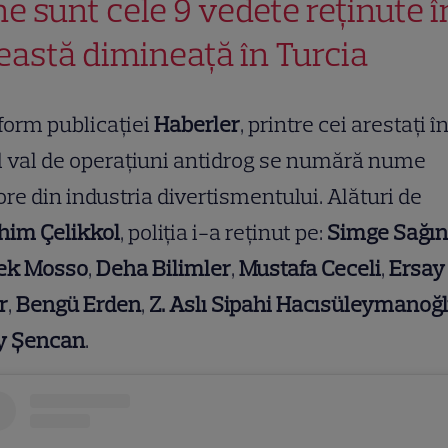
ne sunt cele 9 vedete reținute î
eastă dimineață în Turcia
form publicației
Haberler
, printre cei arestați î
 val de operațiuni antidrog se numără nume
re din industria divertismentului. Alături de
him Çelikkol
, poliția i-a reținut pe:
Simge Sağın
ek Mosso
,
Deha Bilimler
,
Mustafa Ceceli
,
Ersay
r
,
Bengü Erden
,
Z. Aslı Sipahi Hacısüleymanoğ
ay Şencan
.