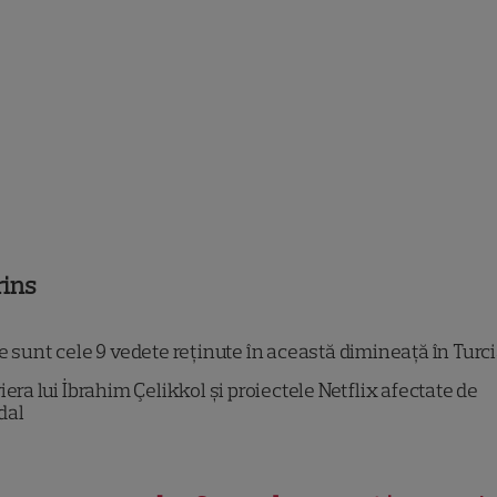
rins
 sunt cele 9 vedete reținute în această dimineață în Turc
iera lui İbrahim Çelikkol și proiectele Netflix afectate de
dal