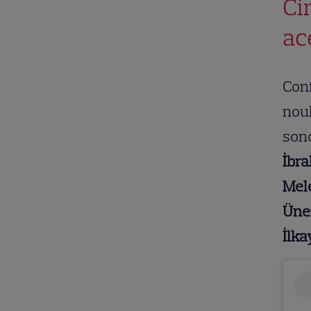
Ci
ac
Con
noul
sono
İbra
Mel
Üne
İlk