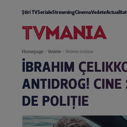
Știri TV
Seriale
Streaming
Cinema
Vedete
Actualita
Homepage
/
Vedete
/
Vedete străine
İBRAHIM ÇELIKK
ANTIDROG! CINE
DE POLIȚIE