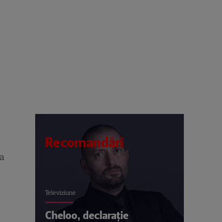
Recomandări
ia
Televiziune
Cheloo, declarație