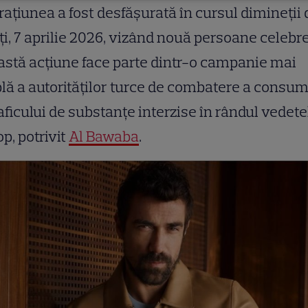
ațiunea a fost desfășurată în cursul dimineții 
i, 7 aprilie 2026, vizând nouă persoane celebre
stă acțiune face parte dintr-o campanie mai
ă a autorităților turce de combatere a consum
raficului de substanțe interzise în rândul vedete
op, potrivit
Al Bawaba
.