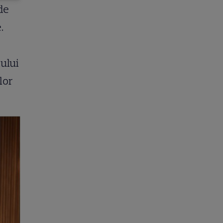
de
.
ului
lor