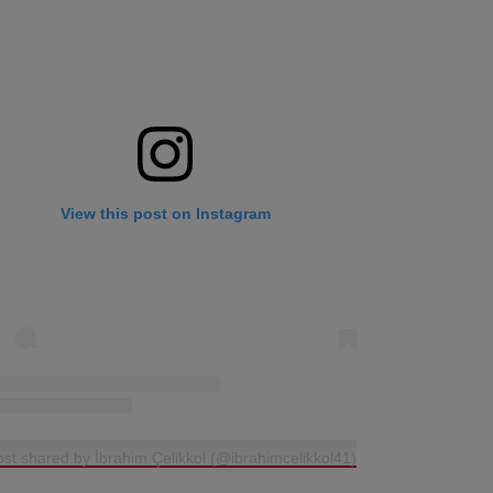
View this post on Instagram
ost shared by İbrahim Çelikkol (@ibrahimcelikkol41)