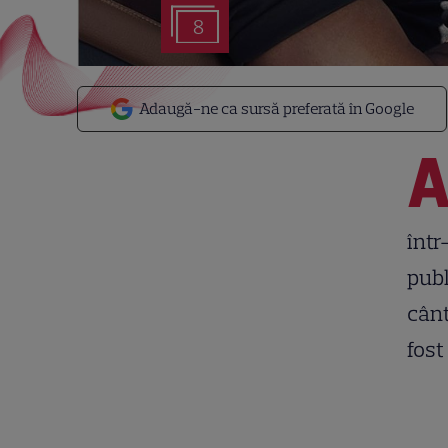
8
Adaugă-ne ca sursă preferată în Google
într
publ
cânt
fost