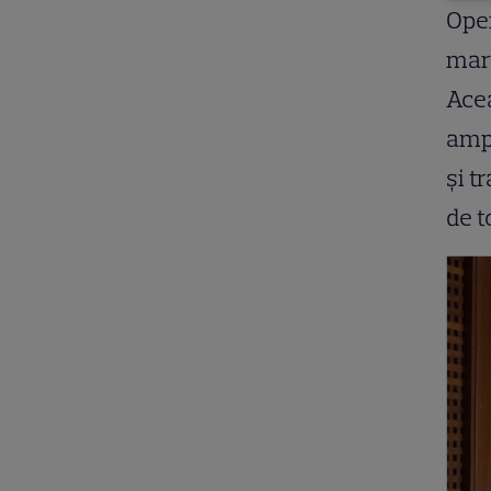
Oper
marț
Acea
ampl
și t
de t