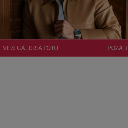
VEZI
GALERIA
FOTO
POZA
1