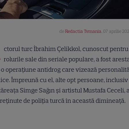
de
Redactia Tvmania
,
07 aprilie 202
A
ctorul turc İbrahim Çelikkol, cunoscut pentru
rolurile sale din seriale populare, a fost arest
-o operațiune antidrog care vizează personalită
ice. Împreună cu el, alte opt persoane, inclusiv
ăreața Simge Sağın și artistul Mustafa Ceceli, 
 reținute de poliția turcă în această dimineață.