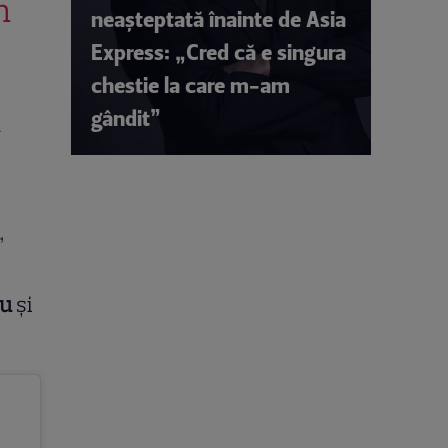
n
neașteptată înainte de Asia
Express: „Cred că e singura
chestie la care m-am
gândit”
n
,
lu
și