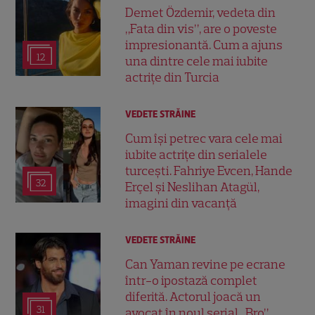
Demet Özdemir, vedeta din
„Fata din vis”, are o poveste
impresionantă. Cum a ajuns
12
una dintre cele mai iubite
actrițe din Turcia
VEDETE STRĂINE
Cum își petrec vara cele mai
iubite actrițe din serialele
turcești. Fahriye Evcen, Hande
32
Erçel și Neslihan Atagül,
imagini din vacanță
VEDETE STRĂINE
Can Yaman revine pe ecrane
într-o ipostază complet
diferită. Actorul joacă un
31
avocat în noul serial „Bro”,