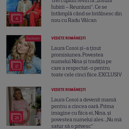
Trei cupluri revin la „Insula
Iubirii – Reuniuni”. Ce se
întâmplă când se întâlnesc din
4
nou cu Radu Vâlcan
VEDETE ROMÂNEŞTI
Exclusiv
Laura Cosoi și-a ținut
promisiunea. Povestea
numelui Nina și tradiția pe
17
care a respectat-o pentru
toate cele cinci fiice. EXCLUSIV
VEDETE ROMÂNEŞTI
Laura Cosoi a devenit mamă
pentru a cincea oară. Prima
imagine cu fiica ei, Nina, și
29
povestea numelui ales. „Nu mă
satur să o privesc”