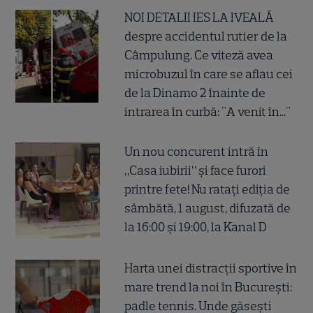
NOI DETALII IES LA IVEALĂ
despre accidentul rutier de la
Câmpulung. Ce viteză avea
microbuzul în care se aflau cei
de la Dinamo 2 înainte de
intrarea în curbă: "A venit în..."
Un nou concurent intră în
„Casa iubirii” și face furori
printre fete! Nu ratați ediția de
sâmbătă, 1 august, difuzată de
la 16:00 și 19:00, la Kanal D
Harta unei distracții sportive în
mare trend la noi în București:
padle tennis. Unde găsești