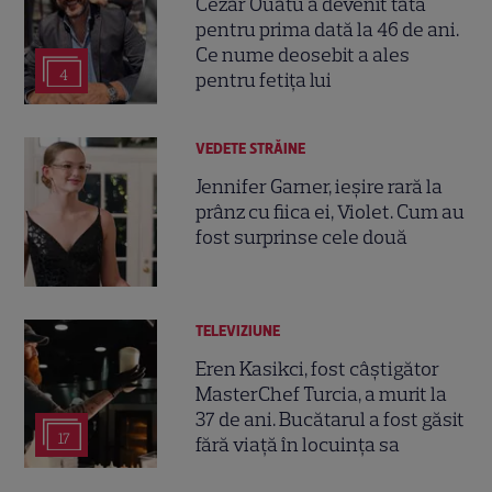
Cezar Ouatu a devenit tată
pentru prima dată la 46 de ani.
Ce nume deosebit a ales
4
pentru fetița lui
VEDETE STRĂINE
Jennifer Garner, ieșire rară la
prânz cu fiica ei, Violet. Cum au
fost surprinse cele două
TELEVIZIUNE
Eren Kasikci, fost câștigător
MasterChef Turcia, a murit la
37 de ani. Bucătarul a fost găsit
17
fără viață în locuința sa