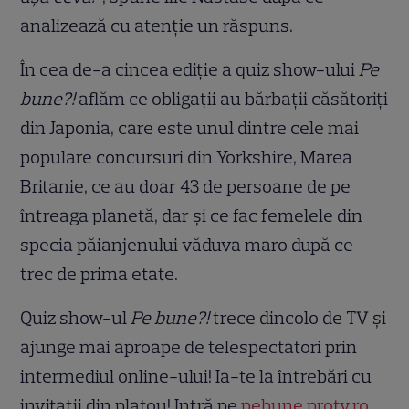
analizează cu atenție un răspuns.
În cea de-a cincea ediție a quiz show-ului
Pe
bune?!
aflăm ce obligații au bărbații căsătoriți
din Japonia, care este unul dintre cele mai
populare concursuri din Yorkshire, Marea
Britanie, ce au doar 43 de persoane de pe
întreaga planetă, dar și ce fac femelele din
specia păianjenului văduva maro după ce
trec de prima etate.
Quiz show-ul
Pe bune?!
trece dincolo de TV și
ajunge mai aproape de telespectatori prin
intermediul online-ului! Ia-te la întrebări cu
invitații din platou! Intră pe
pebune.protv.ro
,