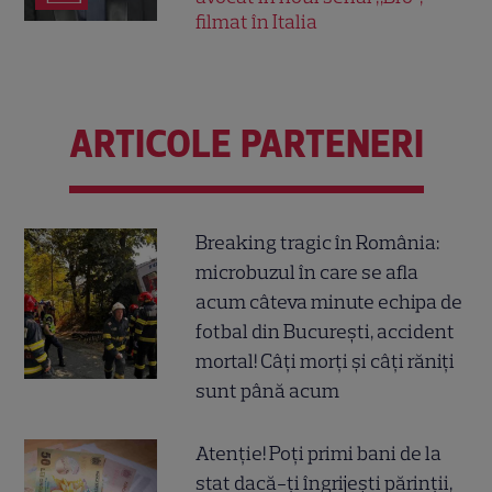
filmat în Italia
ARTICOLE PARTENERI
Breaking tragic în România:
microbuzul în care se afla
acum câteva minute echipa de
fotbal din București, accident
mortal! Câți morți și câți răniți
sunt până acum
Atenție! Poți primi bani de la
stat dacă-ți îngrijești părinții,