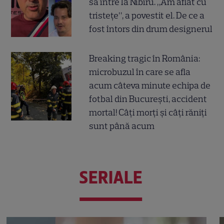
să intre la Nibiru. „Am aflat cu
tristețe”, a povestit el. De ce a
fost întors din drum designerul
Breaking tragic în România:
microbuzul în care se afla
acum câteva minute echipa de
fotbal din București, accident
mortal! Câți morți și câți răniți
sunt până acum
SERIALE