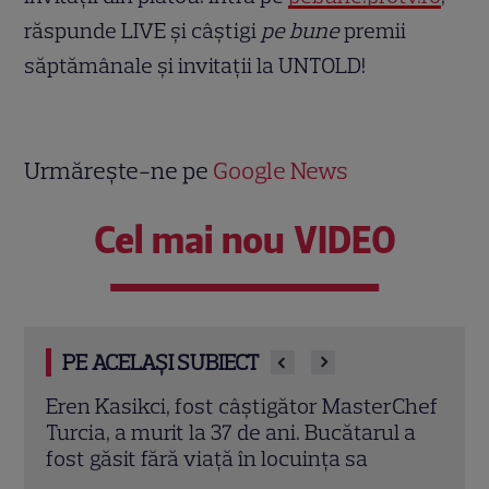
răspunde LIVE și câștigi
pe bune
premii
săptămânale și invitații la UNTOLD!
Urmărește-ne pe
Google News
Cel mai nou VIDEO
PE ACELAȘI SUBIECT
rChef
Trei cupluri revin la „Insula Iubirii –
Chel
l a
Reuniuni”. Ce se întâmplă când se
de A
întâlnesc din nou cu Radu Vâlcan
ches