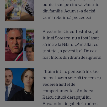
bunicii sau pe cineva vârstnic
din familie. Acum s-a decis!
Cum trebuie să procedezi
Alexandru Ciucu, fostul soț al
Alinei Sorescu, nu a fost lăsat
să intre la Nibiru. „Am aflat cu
tristețe”, a povestit el. De ce a
fost întors din drum designerul
„Trăim într-o perioadă în care
nu mai avem voie să trecem cu
vederea astfel de
comportamente”. Andreea
Raicu critică derapajul lui
Alexandru Rogobete la adresa