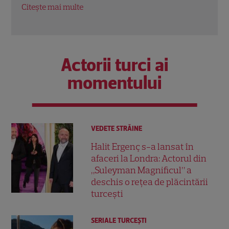
Citește mai multe
Citeș
Actorii turci ai
momentului
VEDETE STRĂINE
Halit Ergenç s-a lansat în
afaceri la Londra: Actorul din
„Suleyman Magnificul” a
deschis o rețea de plăcintării
turcești
SERIALE TURCEŞTI