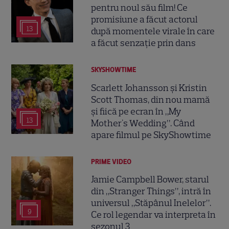
pentru noul său film! Ce
promisiune a făcut actorul
13
după momentele virale în care
a făcut senzație prin dans
SKYSHOWTIME
Scarlett Johansson și Kristin
Scott Thomas, din nou mamă
și fiică pe ecran în „My
13
Mother's Wedding”. Când
apare filmul pe SkyShowtime
PRIME VIDEO
Jamie Campbell Bower, starul
din „Stranger Things”, intră în
universul „Stăpânul Inelelor”.
9
Ce rol legendar va interpreta în
sezonul 3