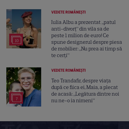
VEDETE ROMÂNEŞTI
Iulia Albu a prezentat „patul
anti-divorț” din vila sa de
peste 1 milion de euro! Ce
10
spune designerul despre piesa
de mobilier: „Nu prea ai timp să
te cerți”
VEDETE ROMÂNEŞTI
Teo Trandafir, despre viața
după ce fiica ei, Maia, a plecat
de acasă: „Legătura dintre noi
7
nu ne-o ia nimeni”