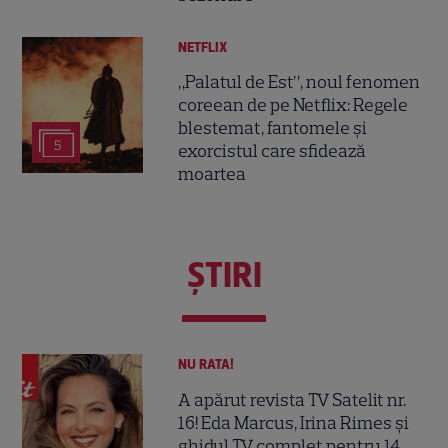
NETFLIX
„Palatul de Est”, noul fenomen
coreean de pe Netflix: Regele
blestemat, fantomele și
5
exorcistul care sfidează
moartea
ŞTIRI
NU RATA!
A apărut revista TV Satelit nr.
16! Eda Marcus, Irina Rimes și
ghidul TV complet pentru 14