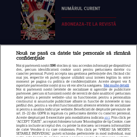
NUMĂRUL CURENT
ABONEAZA-TE LA REVISTĂ
Nouă ne pasă ca datele tale personale să rămână
Libertatea
confidențiale
Libertatea pentru femei
Noi și partenerii noștri
596
stocăm și/sau accesăm informații pe dispozitivul
dvs., precum identificatorii cookie unici pentru prelucrarea datelor cu
GSP
caracter personal. Puteți accepta sau gestiona preferințele dvs. făcând clic
mai jos, respectiv vă puteți opune utilizării unui interes legitim în orice
Știri mondene
moment pe pagina cu politica de confidențialitate. Aceste alegeri vor fi
raportate partenerilor noștri și nu vă vor afecta navigarea.
Mai multe detalii
Noi si partenerii nostri (retelele de socializare si agentiile de publicitate
Avantaje
partenere, precum si furnizorii nostri de servicii de date analitice) prelucram
date pentru a permite website-ului sa functioneze, pentru a personaliza
Elle
continutul si anunturile publicitare afisate in functie de interesele si/sau
profilul dvs., pentru a va oferi functionalitati aferente retelelor de socializare
Unica
si pentru a analiza traficul pe website. Beneficiati de drepturile prevazute de
art. 15-22 din GDPR in legatura cu prelucrarea datelor cu caracter personal.
Retete practice
Aceste drepturi pot fi exercitate prin modalitatea indicata
aici
. Prin click pe
“ACCEPT TOATE”, acceptati folosirea tuturor Tehnologiilor de tip Cookie, care
implica inclusiv acceptul dvs. cu privire la stocarea/accesarea informatiilor
de catre Vendor-ii cu care colaboram. Prin click pe “VREAU SA MODIFIC
SETARILE INDIVIDUAL” puteti schimba preferintele in mod individual, mai
URMĂREȘTE-NE PE