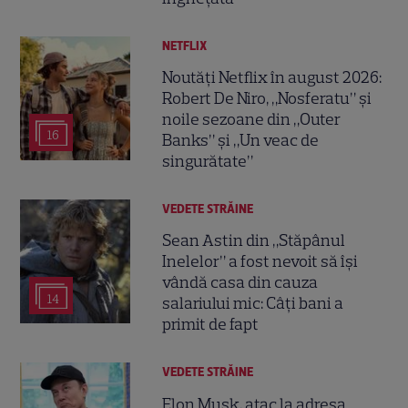
NETFLIX
Noutăți Netflix în august 2026:
Robert De Niro, „Nosferatu” și
noile sezoane din „Outer
16
Banks” și „Un veac de
singurătate”
VEDETE STRĂINE
Sean Astin din „Stăpânul
Inelelor” a fost nevoit să își
vândă casa din cauza
14
salariului mic: Câți bani a
primit de fapt
VEDETE STRĂINE
Elon Musk, atac la adresa