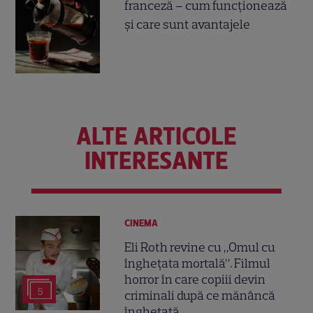
franceză – cum funcționează
și care sunt avantajele
ALTE ARTICOLE
INTERESANTE
CINEMA
Eli Roth revine cu „Omul cu
înghețata mortală”. Filmul
horror în care copiii devin
5
criminali după ce mănâncă
înghețată