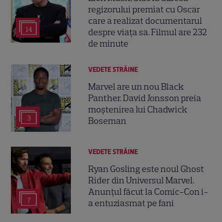
regizorului premiat cu Oscar
care a realizat documentarul
14
despre viața sa. Filmul are 232
de minute
VEDETE STRĂINE
Marvel are un nou Black
Panther. David Jonsson preia
moștenirea lui Chadwick
3
Boseman
VEDETE STRĂINE
Ryan Gosling este noul Ghost
Rider din Universul Marvel.
Anunțul făcut la Comic-Con i-
7
a entuziasmat pe fani