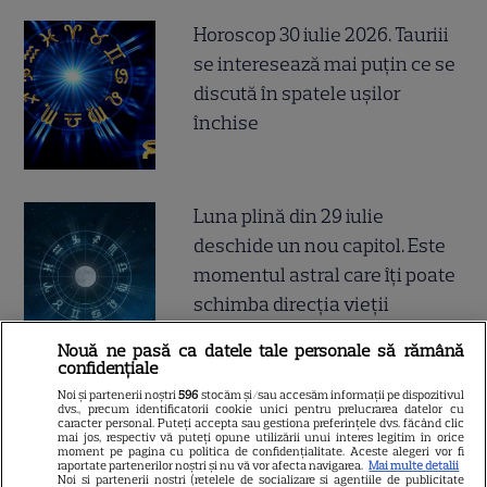
Horoscop 30 iulie 2026. Tauriii
se interesează mai puțin ce se
discută în spatele ușilor
închise
Luna plină din 29 iulie
deschide un nou capitol. Este
momentul astral care îți poate
schimba direcția vieții
Nouă ne pasă ca datele tale personale să rămână
confidențiale
Ploaia de meteori Delta
Noi și partenerii noștri
596
stocăm și/sau accesăm informații pe dispozitivul
dvs., precum identificatorii cookie unici pentru prelucrarea datelor cu
caracter personal. Puteți accepta sau gestiona preferințele dvs. făcând clic
Aquaride 2026: când o poți
mai jos, respectiv vă puteți opune utilizării unui interes legitim în orice
moment pe pagina cu politica de confidențialitate. Aceste alegeri vor fi
vedea cel mai bine
raportate partenerilor noștri și nu vă vor afecta navigarea.
Mai multe detalii
Noi si partenerii nostri (retelele de socializare si agentiile de publicitate