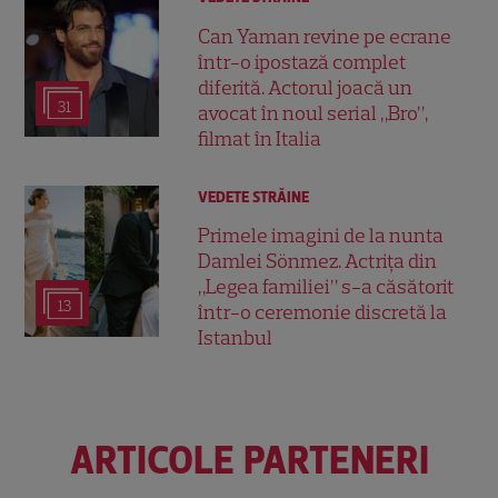
Can Yaman revine pe ecrane
într-o ipostază complet
diferită. Actorul joacă un
31
avocat în noul serial „Bro”,
filmat în Italia
VEDETE STRĂINE
Primele imagini de la nunta
Damlei Sönmez. Actrița din
„Legea familiei” s-a căsătorit
13
într-o ceremonie discretă la
Istanbul
ARTICOLE PARTENERI