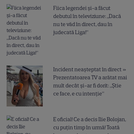
Fiica legendei și-a făcut
debutul în televiziune: „Dacă
nu te văd în direct, dau în
judecată Liga!”
Incident neașteptat în direct »
Prezentatoarea TV a arătat mai
mult decât și-ar fi dorit: „Știe
ce face, e cu intenție”
E oficial! Ce a decis Ilie Bolojan,
cu puțin timp în urmă! Toată