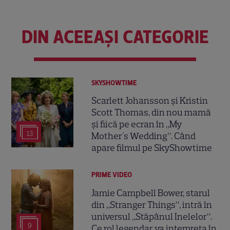
DIN ACEEAȘI CATEGORIE
SKYSHOWTIME
Scarlett Johansson și Kristin
Scott Thomas, din nou mamă
și fiică pe ecran în „My
13
Mother's Wedding”. Când
apare filmul pe SkyShowtime
PRIME VIDEO
Jamie Campbell Bower, starul
din „Stranger Things”, intră în
universul „Stăpânul Inelelor”.
9
Ce rol legendar va interpreta în