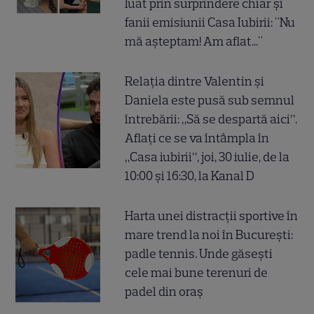
luat prin surprindere chiar și
fanii emisiunii Casa Iubirii: "Nu
mă așteptam! Am aflat..."
Relația dintre Valentin și
Daniela este pusă sub semnul
întrebării: „Să se despartă aici”.
Aflați ce se va întâmpla în
„Casa iubirii”, joi, 30 iulie, de la
10:00 și 16:30, la Kanal D
Harta unei distracții sportive în
mare trend la noi în București:
padle tennis. Unde găsești
cele mai bune terenuri de
padel din oraș