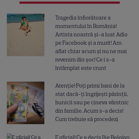
Tragedia înfiorătoare a
momentului în România!
Artista noastră și-a luat Adio
pe Facebook și a murit! Am
aflat chiar acum și nu ne mai
revenim din șoc! Ce i s-a
întâmplat este crunt
Atenție! Poți primi bani de la
stat dacă-ți îngrijești părinții,
bunicii sau pe cineva vârstnic
din familie. Acum s-a decis!
Cum trebuie să procedezi
E oficial! Ce a decis Ilie Bolojan,