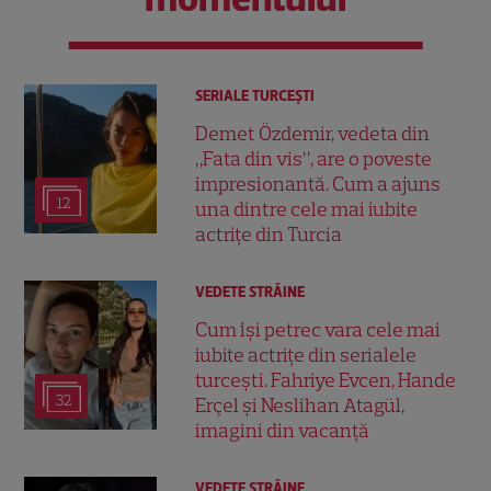
SERIALE TURCEŞTI
Demet Özdemir, vedeta din
„Fata din vis”, are o poveste
impresionantă. Cum a ajuns
12
una dintre cele mai iubite
actrițe din Turcia
VEDETE STRĂINE
Cum își petrec vara cele mai
iubite actrițe din serialele
turcești. Fahriye Evcen, Hande
32
Erçel și Neslihan Atagül,
imagini din vacanță
VEDETE STRĂINE