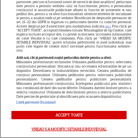
partenere, precum si furnizorii nostri de servicii de date analitice) prelucram
date pentru a permite website-ului sa functioneze, pentru a personaliza
continutul si anunturile publicitare afisate in functie de interesele si/sau
profilul dvs., pentru a va oferi functionalitati aferente retelelor de socializare
si pentru a analiza traficul pe website. Beneficiati de drepturile prevazute de
art. 15-22 din GDPR in legatura cu prelucrarea datelor cu caracter personal.
Câte calorii are pepenele roșu
Aceste drepturi pot fi exercitate prin modalitatea indicata
aici
. Prin click pe
“ACCEPT TOATE”, acceptati folosirea tuturor Tehnologiilor de tip Cookie, care
– beneficii și contraindicații
implica inclusiv acceptul dvs. cu privire la stocarea/accesarea informatiilor
de catre Vendor-ii cu care colaboram. Prin click pe “VREAU SA MODIFIC
SETARILE INDIVIDUAL” puteti schimba preferintele in mod individual, mai
putin cele legate de cookie strict necesare pentru functionarea website-
ului.
Atât noi, cât și partenerii noștri prelucrăm datele pentru a oferi:
Măsurarea performanței reclamelor. Utilizarea profilurilor pentru selectarea
conținutului personalizat. Stocarea și/sau accesarea informațiilor de pe un
dispozitiv. Dezvoltarea și îmbunătățirea serviciilor. Crearea profilurilor de
conținut personalizat. Utilizarea profilurilor pentru selectarea publicității
personalizate. Crearea profilurilor pentru publicitate personalizată.
Măsurarea performanței conținutului. Înțelegerea publicului prin statistici
ALTE ARTICOLE
sau combinații de date din surse diferite. Utilizarea datelor limitate pentru a
selecta conținutul. Utilizarea de date limitate pentru a selecta publicitatea.
Date precise de geolocație și identificarea prin scanarea dispozitivului.
INTERESANTE
Listă parteneri (furnizori)
ACCEPT TOATE
VREAU SA MODIFIC SETARILE INDIVIDUAL
DISNEY PLUS