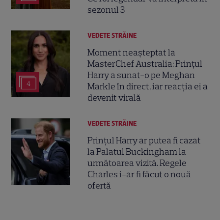
sezonul 3
VEDETE STRĂINE
Moment neașteptat la
MasterChef Australia: Prințul
Harry a sunat-o pe Meghan
4
Markle în direct, iar reacția ei a
devenit virală
VEDETE STRĂINE
Prințul Harry ar putea fi cazat
la Palatul Buckingham la
următoarea vizită. Regele
Charles i-ar fi făcut o nouă
ofertă