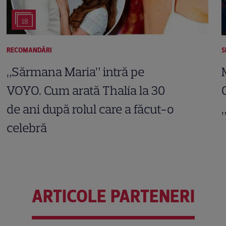
18
RECOMANDĂRI
S
„Sărmana Maria” intră pe
VOYO. Cum arată Thalía la 30
de ani după rolul care a făcut-o
celebră
ARTICOLE PARTENERI