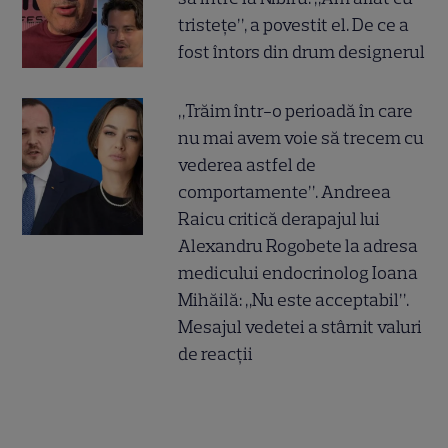
tristețe”, a povestit el. De ce a
fost întors din drum designerul
„Trăim într-o perioadă în care
nu mai avem voie să trecem cu
vederea astfel de
comportamente”. Andreea
Raicu critică derapajul lui
Alexandru Rogobete la adresa
medicului endocrinolog Ioana
Mihăilă: „Nu este acceptabil”.
Mesajul vedetei a stârnit valuri
de reacții