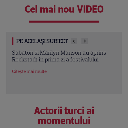
Cel mai nou VIDEO
PE ACELAȘI SUBIECT
s
De ce să citești “Soți și amanți”? O
Oțelu
poveste despre iubiri imposibile și
mai 
adevăruri ascunse peste generații
meta
Citește mai multe
Citeș
Actorii turci ai
momentului