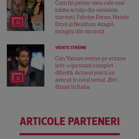
Cum își petrec vara cele mai
iubite actrițe din serialele
turcești. Fahriye Evcen, Hande
32
Erçel și Neslihan Atagül,
imagini din vacanță
VEDETE STRĂINE
Can Yaman revine pe ecrane
într-o ipostază complet
diferită. Actorul joacă un
31
avocat în noul serial „Bro”,
filmat în Italia
ARTICOLE PARTENERI