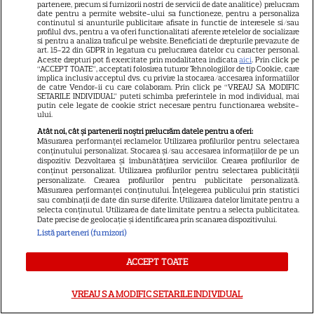
partenere, precum si furnizorii nostri de servicii de date analitice) prelucram
date pentru a permite website-ului sa functioneze, pentru a personaliza
continutul si anunturile publicitare afisate in functie de interesele si/sau
profilul dvs., pentru a va oferi functionalitati aferente retelelor de socializare
si pentru a analiza traficul pe website. Beneficiati de drepturile prevazute de
art. 15-22 din GDPR in legatura cu prelucrarea datelor cu caracter personal.
Aceste drepturi pot fi exercitate prin modalitatea indicata
aici
. Prin click pe
“ACCEPT TOATE”, acceptati folosirea tuturor Tehnologiilor de tip Cookie, care
implica inclusiv acceptul dvs. cu privire la stocarea/accesarea informatiilor
de catre Vendor-ii cu care colaboram. Prin click pe “VREAU SA MODIFIC
SETARILE INDIVIDUAL” puteti schimba preferintele in mod individual, mai
putin cele legate de cookie strict necesare pentru functionarea website-
ului.
Atât noi, cât și partenerii noștri prelucrăm datele pentru a oferi:
Măsurarea performanței reclamelor. Utilizarea profilurilor pentru selectarea
conținutului personalizat. Stocarea și/sau accesarea informațiilor de pe un
dispozitiv. Dezvoltarea și îmbunătățirea serviciilor. Crearea profilurilor de
conținut personalizat. Utilizarea profilurilor pentru selectarea publicității
personalizate. Crearea profilurilor pentru publicitate personalizată.
Măsurarea performanței conținutului. Înțelegerea publicului prin statistici
sau combinații de date din surse diferite. Utilizarea datelor limitate pentru a
selecta conținutul. Utilizarea de date limitate pentru a selecta publicitatea.
Date precise de geolocație și identificarea prin scanarea dispozitivului.
NETFLIX
S
Listă parteneri (furnizori)
Agentul Kim reactivat pe
ACCEPT TOATE
Netflix: Serialul-fenomen care
VREAU SA MODIFIC SETARILE INDIVIDUAL
a rupt topurile de audiență. Ce