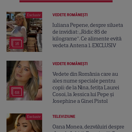
VEDETE ROMÂNEŞTI
Exclusiv
Iuliana Pepene, despre silueta
de invidiat: „Ridic 85 de
kilograme”. Ce alimente evită
16
vedeta Antena 1. EXCLUSIV
VEDETE ROMÂNEŞTI
Vedete din România care au
ales nume speciale pentru
copii: de la Nina, fetița Laurei
68
Cosoi, la Jessica lui Pepe și
Josephine a Ginei Pistol
TELEVIZIUNE
Exclusiv
Oana Monea, dezvăluiri despre