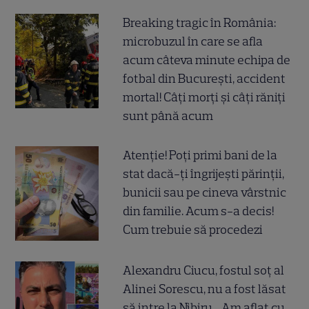
Breaking tragic în România:
microbuzul în care se afla
acum câteva minute echipa de
fotbal din București, accident
mortal! Câți morți și câți răniți
sunt până acum
Atenție! Poți primi bani de la
stat dacă-ți îngrijești părinții,
bunicii sau pe cineva vârstnic
din familie. Acum s-a decis!
Cum trebuie să procedezi
Alexandru Ciucu, fostul soț al
Alinei Sorescu, nu a fost lăsat
să intre la Nibiru. „Am aflat cu