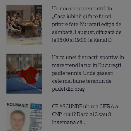
Un nou concurent intră în
„Casa iubirii” și face furori
printre fete! Nu ratați ediția de
sâmbătă, 1 august, difuzată de
la 16:00 și 19:00, la Kanal D
Harta unei distracții sportive în
mare trend la noi în București:
padle tennis. Unde găsești
cele mai bune terenuri de
padel din oraș
CE ASCUNDE ultima CIFRA a
CNP-ului? Dacă ai 3 sau 8
însemană că...