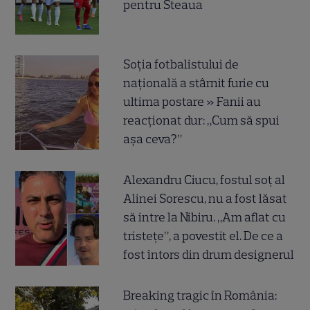
pentru Steaua
Soția fotbalistului de
națională a stârnit furie cu
ultima postare » Fanii au
reacționat dur: „Cum să spui
așa ceva?”
Alexandru Ciucu, fostul soț al
Alinei Sorescu, nu a fost lăsat
să intre la Nibiru. „Am aflat cu
tristețe”, a povestit el. De ce a
fost întors din drum designerul
Breaking tragic în România: