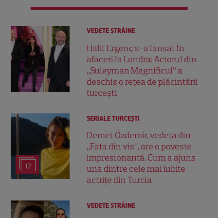
VEDETE STRĂINE
Halit Ergenç s-a lansat în
afaceri la Londra: Actorul din
„Suleyman Magnificul” a
deschis o rețea de plăcintării
turcești
SERIALE TURCEŞTI
Demet Özdemir, vedeta din
„Fata din vis”, are o poveste
impresionantă. Cum a ajuns
12
una dintre cele mai iubite
actrițe din Turcia
VEDETE STRĂINE