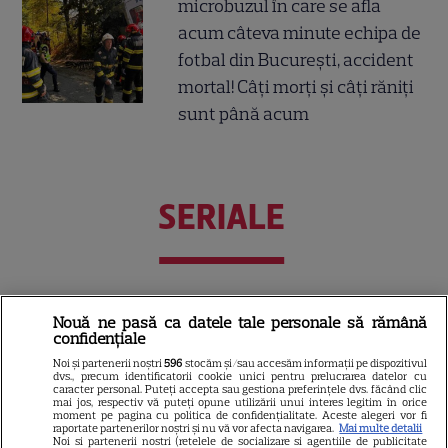
microbuzul în care se afla
acum câteva minute echipa de
fotbal din București, accident
mortal! Câți morți și câți răniți
sunt până acum
SERIALE
Nouă ne pasă ca datele tale personale să rămână
confidențiale
Noi și partenerii noștri
596
stocăm și/sau accesăm informații pe dispozitivul
dvs., precum identificatorii cookie unici pentru prelucrarea datelor cu
caracter personal. Puteți accepta sau gestiona preferințele dvs. făcând clic
mai jos, respectiv vă puteți opune utilizării unui interes legitim în orice
moment pe pagina cu politica de confidențialitate. Aceste alegeri vor fi
raportate partenerilor noștri și nu vă vor afecta navigarea.
Mai multe detalii
Noi si partenerii nostri (retelele de socializare si agentiile de publicitate