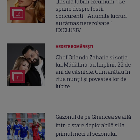
„Insula Iubirii: Reuniuni”. Ce
spune despre foștii
16
concurenți: „Anumite lucruri
au rămas nerezolvate”
EXCLUSIV
VEDETE ROMÂNEŞTI
Chef Orlando Zaharia și soția
lui, Mădălina, au împlinit 22 de
ani de căsnicie. Cum arătau în
11
ziua nunții și povestea lor de
iubire
Gazonul de pe Ghencea se află
într-o stare deplorabilă și la
primul meci al sezonului