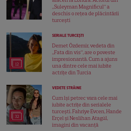
„Suleyman Magnificul” a
deschis o rețea de plăcintării
turcești
SERIALE TURCEŞTI
Demet Özdemir, vedeta din
„Fata din vis”, are o poveste
impresionantă. Cum a ajuns
12
una dintre cele mai iubite
actrițe din Turcia
VEDETE STRĂINE
Cum își petrec vara cele mai
iubite actrițe din serialele
turcești. Fahriye Evcen, Hande
32
Erçel și Neslihan Atagül,
imagini din vacanță