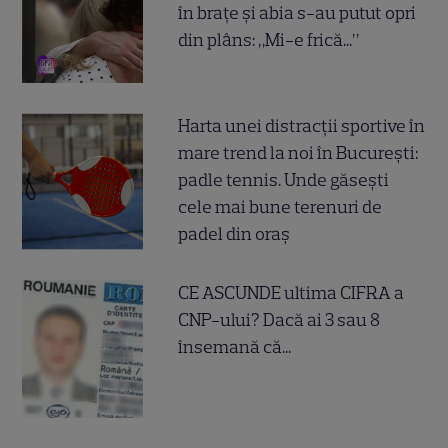
în brațe și abia s-au putut opri
din plâns: „Mi-e frică...”
Harta unei distracții sportive în
mare trend la noi în București:
padle tennis. Unde găsești
cele mai bune terenuri de
padel din oraș
CE ASCUNDE ultima CIFRA a
CNP-ului? Dacă ai 3 sau 8
însemană că...