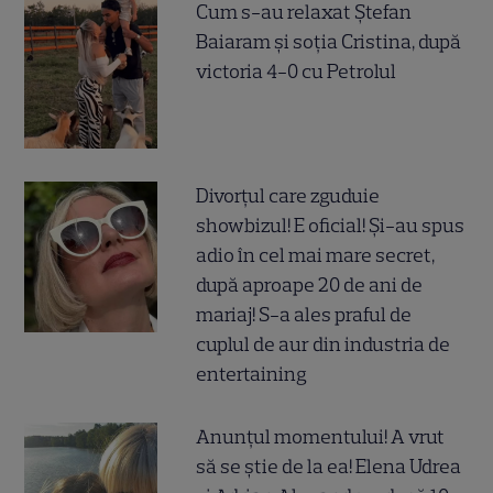
Cum s-au relaxat Ștefan
Baiaram și soția Cristina, după
victoria 4-0 cu Petrolul
Divorțul care zguduie
showbizul! E oficial! Și-au spus
adio în cel mai mare secret,
după aproape 20 de ani de
mariaj! S-a ales praful de
cuplul de aur din industria de
entertaining
Anunțul momentului! A vrut
să se știe de la ea! Elena Udrea