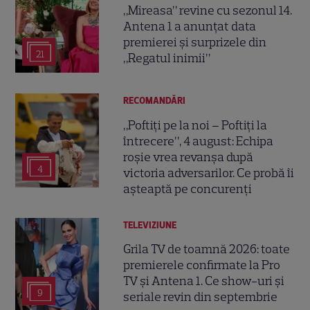
„Mireasa” revine cu sezonul 14.
Antena 1 a anunțat data
premierei și surprizele din
21
„Regatul inimii”
RECOMANDĂRI
„Poftiți pe la noi – Poftiți la
întrecere”, 4 august: Echipa
roșie vrea revanșa după
4
victoria adversarilor. Ce probă îi
așteaptă pe concurenți
TELEVIZIUNE
Grila TV de toamnă 2026: toate
premierele confirmate la Pro
TV și Antena 1. Ce show-uri și
9
seriale revin din septembrie