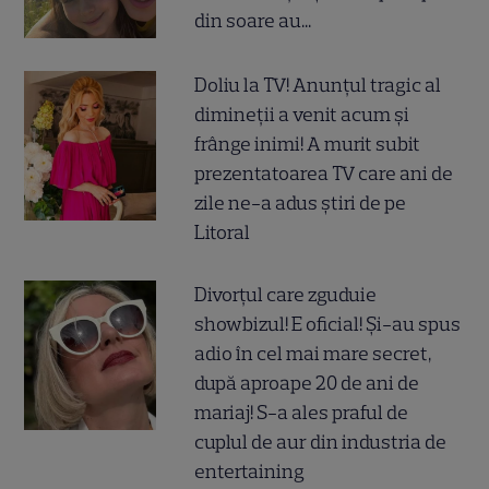
din soare au...
Doliu la TV! Anunțul tragic al
dimineții a venit acum și
frânge inimi! A murit subit
prezentatoarea TV care ani de
zile ne-a adus știri de pe
Litoral
Divorțul care zguduie
showbizul! E oficial! Și-au spus
adio în cel mai mare secret,
după aproape 20 de ani de
mariaj! S-a ales praful de
cuplul de aur din industria de
entertaining