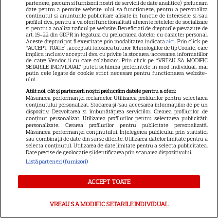
partenere, precum si furnizorii nostri de servicii de date analitice) prelucram
date pentru a permite website-ului sa functioneze, pentru a personaliza
DISNEY PLUS
continutul si anunturile publicitare afisate in functie de interesele si/sau
profilul dvs., pentru a va oferi functionalitati aferente retelelor de socializare
Premiere de neratat pe Netflix,
si pentru a analiza traficul pe website. Beneficiati de drepturile prevazute de
art. 15-22 din GDPR in legatura cu prelucrarea datelor cu caracter personal.
Disney+ și SkyShowtime în
Aceste drepturi pot fi exercitate prin modalitatea indicata
aici
. Prin click pe
“ACCEPT TOATE”, acceptati folosirea tuturor Tehnologiilor de tip Cookie, care
august: seriale noi, filme de
implica inclusiv acceptul dvs. cu privire la stocarea/accesarea informatiilor
15
colecție și vedete de top
de catre Vendor-ii cu care colaboram. Prin click pe “VREAU SA MODIFIC
SETARILE INDIVIDUAL” puteti schimba preferintele in mod individual, mai
putin cele legate de cookie strict necesare pentru functionarea website-
ului.
Atât noi, cât și partenerii noștri prelucrăm datele pentru a oferi:
CINEMA
Măsurarea performanței reclamelor. Utilizarea profilurilor pentru selectarea
conținutului personalizat. Stocarea și/sau accesarea informațiilor de pe un
Eli Roth revine cu „Omul cu
dispozitiv. Dezvoltarea și îmbunătățirea serviciilor. Crearea profilurilor de
conținut personalizat. Utilizarea profilurilor pentru selectarea publicității
înghețata mortală”. Filmul
personalizate. Crearea profilurilor pentru publicitate personalizată.
horror în care copiii devin
Măsurarea performanței conținutului. Înțelegerea publicului prin statistici
sau combinații de date din surse diferite. Utilizarea datelor limitate pentru a
5
criminali după ce mănâncă
selecta conținutul. Utilizarea de date limitate pentru a selecta publicitatea.
înghețată
Date precise de geolocație și identificarea prin scanarea dispozitivului.
Listă parteneri (furnizori)
VEDETE STRĂINE
ACCEPT TOATE
„Povestea peștelui posac”,
VREAU SA MODIFIC SETARILE INDIVIDUAL
aventura animată inspirată