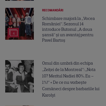
RECOMANDĂRI
Schimbare majoră la „Vocea
României”. Sezonul 14
introduce Butonul „A doua
4
șansă” și un avantaj pentru
Pavel Bartoș
Omul din umbră din echipa
„Zeiței de la Montreal”: „Nota
10? Meritul Nadiei 80%. Eu –
1%!” + De ce nu vorbește
Comăneci despre barbariile lui
Karolyi