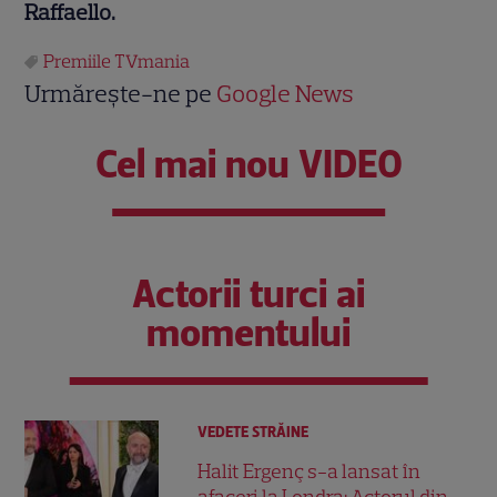
Raffaello.
Premiile TVmania
Urmărește-ne pe
Google News
Cel mai nou VIDEO
Actorii turci ai
momentului
VEDETE STRĂINE
Halit Ergenç s-a lansat în
afaceri la Londra: Actorul din