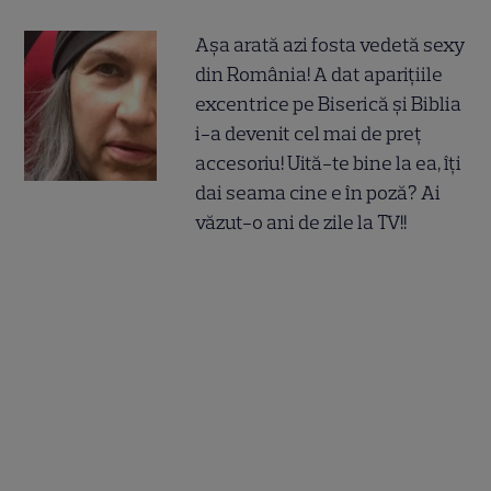
Așa arată azi fosta vedetă sexy
din România! A dat aparițiile
excentrice pe Biserică și Biblia
i-a devenit cel mai de preț
accesoriu! Uită-te bine la ea, îți
dai seama cine e în poză? Ai
văzut-o ani de zile la TV!!