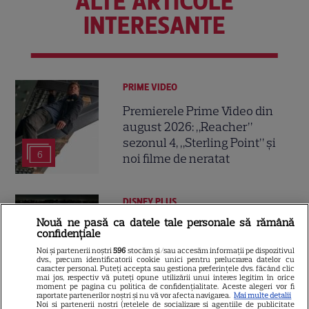
ALTE ARTICOLE
INTERESANTE
PRIME VIDEO
Premierele Prime Video din
august 2026: „Reacher”
sezonul 4, „Sterling Point” și
6
noi filme de neratat
DISNEY PLUS
Nouă ne pasă ca datele tale personale să rămână
Premiere Disney+ august
confidențiale
2026: „Camp Rock 3”,
Noi și partenerii noștri
596
stocăm și/sau accesăm informații pe dispozitivul
„Futurama” și trilogia
dvs., precum identificatorii cookie unici pentru prelucrarea datelor cu
caracter personal. Puteți accepta sau gestiona preferințele dvs. făcând clic
17
„Stăpânul Inelelor” ajung pe
mai jos, respectiv vă puteți opune utilizării unui interes legitim în orice
moment pe pagina cu politica de confidențialitate. Aceste alegeri vor fi
platformă
raportate partenerilor noștri și nu vă vor afecta navigarea.
Mai multe detalii
Noi si partenerii nostri (retelele de socializare si agentiile de publicitate