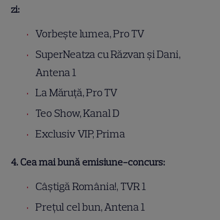
zi:
Vorbește lumea, Pro TV
SuperNeatza cu Răzvan și Dani,
Antena 1
La Măruță, Pro TV
Teo Show, Kanal D
Exclusiv VIP, Prima
4. Cea mai bună emisiune-concurs:
Câștigă România!, TVR 1
Prețul cel bun, Antena 1