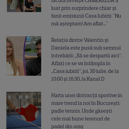
făcută ÎN FAȚA CAMERELOR a
luat prin surprindere chiar și
fanii emisiunii Casa Iubirii: "Nu
mă așteptam! Am aflat..."
Relația dintre Valentin și
Daniela este pusă sub semnul
întrebării: „Să se despartă aici”.
Aflați ce se va întâmpla în
„Casa iubirii”, joi, 30 iulie, de la
10:00 și 16:30, la Kanal D
Harta unei distracții sportive în
mare trend la noi în București:
padle tennis. Unde găsești
cele mai bune terenuri de
padel din oraș