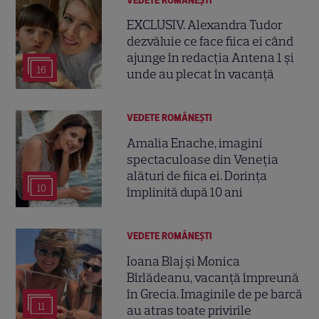
VEDETE ROMÂNEŞTI
EXCLUSIV. Alexandra Tudor
dezvăluie ce face fiica ei când
ajunge în redacția Antena 1 și
16
unde au plecat în vacanță
VEDETE ROMÂNEŞTI
Amalia Enache, imagini
spectaculoase din Veneția
alături de fiica ei. Dorința
10
împlinită după 10 ani
VEDETE ROMÂNEŞTI
Ioana Blaj și Monica
Bîrlădeanu, vacanță împreună
în Grecia. Imaginile de pe barcă
11
au atras toate privirile