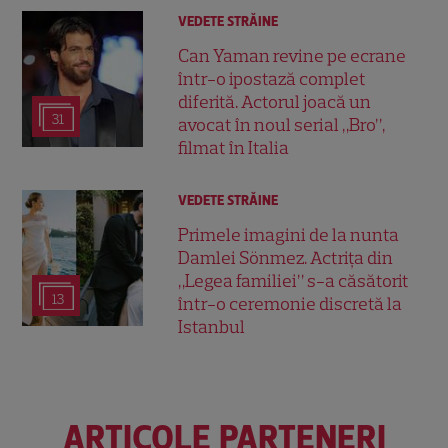
VEDETE STRĂINE
Can Yaman revine pe ecrane
într-o ipostază complet
diferită. Actorul joacă un
31
avocat în noul serial „Bro”,
filmat în Italia
VEDETE STRĂINE
Primele imagini de la nunta
Damlei Sönmez. Actrița din
„Legea familiei” s-a căsătorit
13
într-o ceremonie discretă la
Istanbul
ARTICOLE PARTENERI