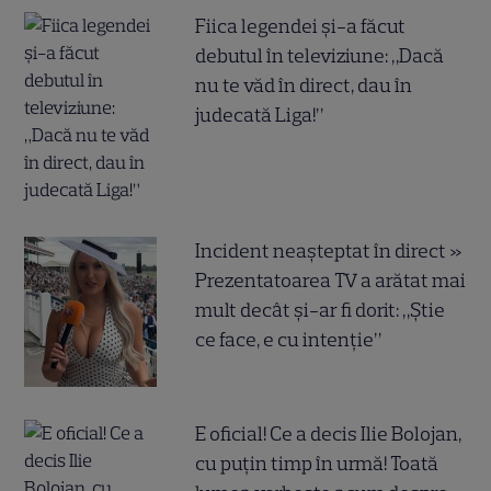
Fiica legendei și-a făcut
debutul în televiziune: „Dacă
nu te văd în direct, dau în
judecată Liga!”
Incident neașteptat în direct »
Prezentatoarea TV a arătat mai
mult decât și-ar fi dorit: „Știe
ce face, e cu intenție”
E oficial! Ce a decis Ilie Bolojan,
cu puțin timp în urmă! Toată