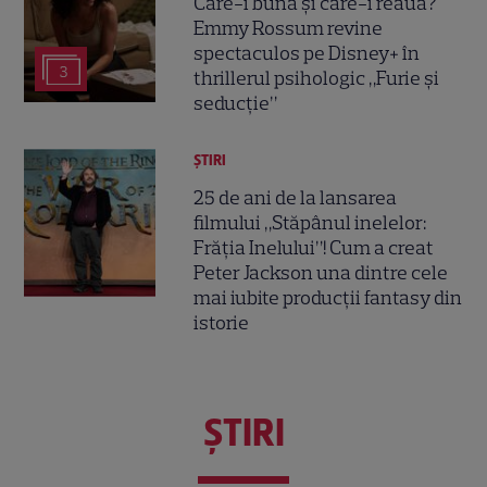
Care-i buna și care-i reaua?
Emmy Rossum revine
spectaculos pe Disney+ în
3
thrillerul psihologic „Furie și
seducție”
ȘTIRI
25 de ani de la lansarea
filmului „Stăpânul inelelor:
Frăția Inelului”! Cum a creat
Peter Jackson una dintre cele
mai iubite producții fantasy din
istorie
ŞTIRI