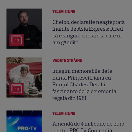
TELEVIZIUNE
Cheloo, declarație neașteptată
înainte de Asia Express: „Cred
că e singura chestie la care m-
12
am gândit”
VEDETE STRĂINE
Imagini memorabile de la
nunta Prințesei Diana cu
Prințul Charles. Detalii
18
fascinante de la ceremonia
regală din 1981
TELEVIZIUNE
Amendă de 4 milioane de euro
pentru PRO TV. Compania