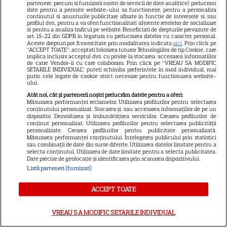
partenere, precum si furnizorii nostri de servicii de date analitice) prelucram
Sitemap
date pentru a permite website-ului sa functioneze, pentru a personaliza
continutul si anunturile publicitare afisate in functie de interesele si/sau
profilul dvs., pentru a va oferi functionalitati aferente retelelor de socializare
si pentru a analiza traficul pe website. Beneficiati de drepturile prevazute de
art. 15-22 din GDPR in legatura cu prelucrarea datelor cu caracter personal.
Aceste drepturi pot fi exercitate prin modalitatea indicata
aici
. Prin click pe
“ACCEPT TOATE”, acceptati folosirea tuturor Tehnologiilor de tip Cookie, care
implica inclusiv acceptul dvs. cu privire la stocarea/accesarea informatiilor
NUMĂRUL CURENT
de catre Vendor-ii cu care colaboram. Prin click pe “VREAU SA MODIFIC
SETARILE INDIVIDUAL” puteti schimba preferintele in mod individual, mai
putin cele legate de cookie strict necesare pentru functionarea website-
ului.
ABONEAZA-TE LA REVISTĂ
Atât noi, cât și partenerii noștri prelucrăm datele pentru a oferi:
Măsurarea performanței reclamelor. Utilizarea profilurilor pentru selectarea
conținutului personalizat. Stocarea și/sau accesarea informațiilor de pe un
dispozitiv. Dezvoltarea și îmbunătățirea serviciilor. Crearea profilurilor de
conținut personalizat. Utilizarea profilurilor pentru selectarea publicității
personalizate. Crearea profilurilor pentru publicitate personalizată.
Libertatea
Măsurarea performanței conținutului. Înțelegerea publicului prin statistici
sau combinații de date din surse diferite. Utilizarea datelor limitate pentru a
Libertatea pentru femei
selecta conținutul. Utilizarea de date limitate pentru a selecta publicitatea.
Date precise de geolocație și identificarea prin scanarea dispozitivului.
GSP
Listă parteneri (furnizori)
Știri mondene
ACCEPT TOATE
Avantaje
Elle
VREAU SA MODIFIC SETARILE INDIVIDUAL
Unica