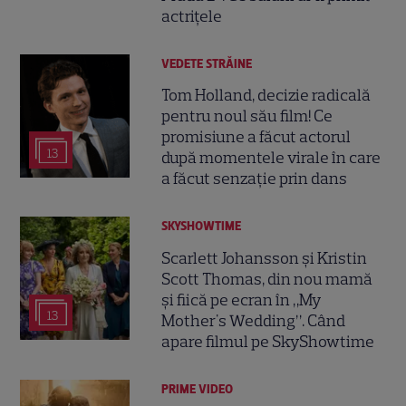
actrițele
VEDETE STRĂINE
Tom Holland, decizie radicală
pentru noul său film! Ce
promisiune a făcut actorul
13
după momentele virale în care
a făcut senzație prin dans
SKYSHOWTIME
Scarlett Johansson și Kristin
Scott Thomas, din nou mamă
și fiică pe ecran în „My
13
Mother's Wedding”. Când
apare filmul pe SkyShowtime
PRIME VIDEO