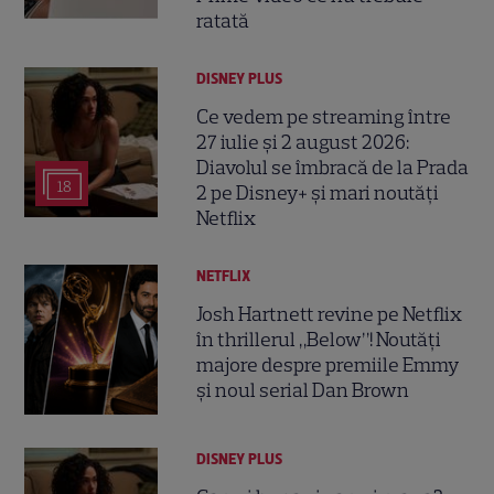
ratată
DISNEY PLUS
Ce vedem pe streaming între
27 iulie și 2 august 2026:
Diavolul se îmbracă de la Prada
18
2 pe Disney+ și mari noutăți
Netflix
NETFLIX
Josh Hartnett revine pe Netflix
în thrillerul „Below”! Noutăți
majore despre premiile Emmy
și noul serial Dan Brown
DISNEY PLUS