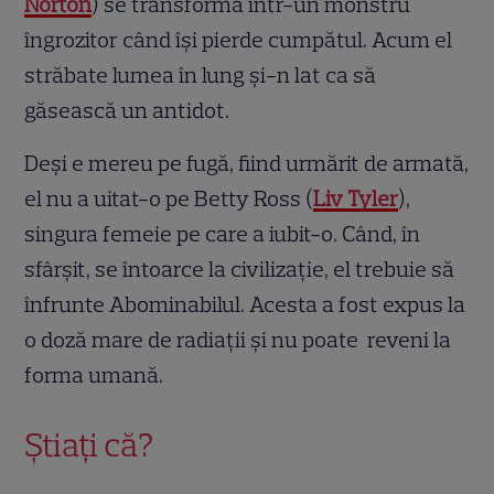
Norton
) se transformă într-un monstru
îngrozitor când își pierde cumpătul. Acum el
străbate lumea în lung şi-n lat ca să
găsească un antidot.
Deși e mereu pe fugă, fiind urmărit de armată,
el nu a uitat-o pe Betty Ross (
Liv Tyler
),
singura femeie pe care a iubit-o. Când, în
sfârşit, se întoarce la civilizaţie, el trebuie să
înfrunte Abominabilul. Acesta a fost expus la
o doză mare de radiaţii şi nu poate reveni la
forma umană.
Știați că?