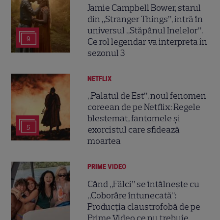
Jamie Campbell Bower, starul
din „Stranger Things”, intră în
universul „Stăpânul Inelelor”.
9
Ce rol legendar va interpreta în
sezonul 3
NETFLIX
„Palatul de Est”, noul fenomen
coreean de pe Netflix: Regele
blestemat, fantomele și
5
exorcistul care sfidează
moartea
PRIME VIDEO
Când „Fălci” se întâlnește cu
„Coborâre întunecată”:
Producția claustrofobă de pe
Prime Video ce nu trebuie