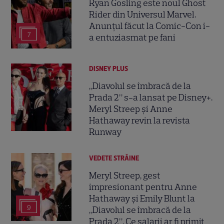
Ryan Gosling este noul Ghost
Rider din Universul Marvel.
Anunțul făcut la Comic-Con i-
7
a entuziasmat pe fani
DISNEY PLUS
„Diavolul se îmbracă de la
Prada 2” s-a lansat pe Disney+.
Meryl Streep și Anne
Hathaway revin la revista
Runway
VEDETE STRĂINE
Meryl Streep, gest
impresionant pentru Anne
Hathaway și Emily Blunt la
9
„Diavolul se îmbracă de la
Prada 2”. Ce salarii ar fi primit