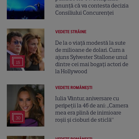
anunță că va contesta decizia
Consiliului Concurenței
VEDETE STRĂINE
De la o viață modestă la sute
de milioane de dolari. Cum a
ajuns Sylvester Stallone unul
15
dintre cei mai bogați actori de
la Hollywood
VEDETE ROMÂNEŞTI
Iulia Vântur, aniversare cu
peripeții la 46 de ani: „Camera
mea era plină de inimioare
30
roșii și cioburi de sticlă”