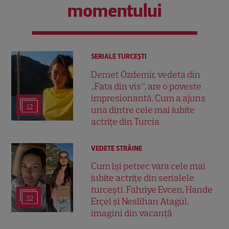
momentului
SERIALE TURCEŞTI
Demet Özdemir, vedeta din
„Fata din vis”, are o poveste
impresionantă. Cum a ajuns
12
una dintre cele mai iubite
actrițe din Turcia
VEDETE STRĂINE
Cum își petrec vara cele mai
iubite actrițe din serialele
turcești. Fahriye Evcen, Hande
32
Erçel și Neslihan Atagül,
imagini din vacanță