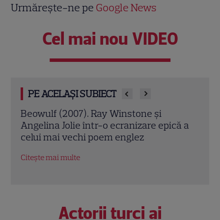
Urmărește-ne pe
Google News
Cel mai nou VIDEO
PE ACELAȘI SUBIECT
și
Jack Ryan: Agentul din umbră (2014).
e epică a
Chris Pine și Kevin Costner, într-o cursă
contra cronometru pentru salvarea
economiei americane
Citește mai multe
Actorii turci ai