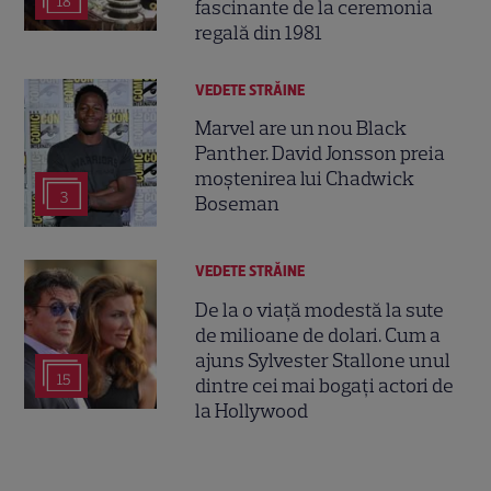
18
fascinante de la ceremonia
regală din 1981
VEDETE STRĂINE
Marvel are un nou Black
Panther. David Jonsson preia
moștenirea lui Chadwick
3
Boseman
VEDETE STRĂINE
De la o viață modestă la sute
de milioane de dolari. Cum a
ajuns Sylvester Stallone unul
15
dintre cei mai bogați actori de
la Hollywood