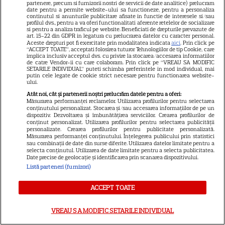
partenere, precum si furnizorii nostri de servicii de date analitice) prelucram
Hathaway revin la revista
date pentru a permite website-ului sa functioneze, pentru a personaliza
continutul si anunturile publicitare afisate in functie de interesele si/sau
Runway
profilul dvs., pentru a va oferi functionalitati aferente retelelor de socializare
si pentru a analiza traficul pe website. Beneficiati de drepturile prevazute de
art. 15-22 din GDPR in legatura cu prelucrarea datelor cu caracter personal.
Aceste drepturi pot fi exercitate prin modalitatea indicata
aici
. Prin click pe
VEDETE STRĂINE
“ACCEPT TOATE”, acceptati folosirea tuturor Tehnologiilor de tip Cookie, care
implica inclusiv acceptul dvs. cu privire la stocarea/accesarea informatiilor
de catre Vendor-ii cu care colaboram. Prin click pe “VREAU SA MODIFIC
Meryl Streep, gest
SETARILE INDIVIDUAL” puteti schimba preferintele in mod individual, mai
impresionant pentru Anne
putin cele legate de cookie strict necesare pentru functionarea website-
ului.
Hathaway și Emily Blunt la
Atât noi, cât și partenerii noștri prelucrăm datele pentru a oferi:
9
„Diavolul se îmbracă de la
Măsurarea performanței reclamelor. Utilizarea profilurilor pentru selectarea
conținutului personalizat. Stocarea și/sau accesarea informațiilor de pe un
Prada 2”. Ce salarii ar fi primit
dispozitiv. Dezvoltarea și îmbunătățirea serviciilor. Crearea profilurilor de
actrițele
conținut personalizat. Utilizarea profilurilor pentru selectarea publicității
personalizate. Crearea profilurilor pentru publicitate personalizată.
Măsurarea performanței conținutului. Înțelegerea publicului prin statistici
sau combinații de date din surse diferite. Utilizarea datelor limitate pentru a
VEDETE STRĂINE
selecta conținutul. Utilizarea de date limitate pentru a selecta publicitatea.
Date precise de geolocație și identificarea prin scanarea dispozitivului.
Tom Holland, decizie radicală
Listă parteneri (furnizori)
pentru noul său film! Ce
ACCEPT TOATE
promisiune a făcut actorul
13
după momentele virale în care
VREAU SA MODIFIC SETARILE INDIVIDUAL
a făcut senzație prin dans