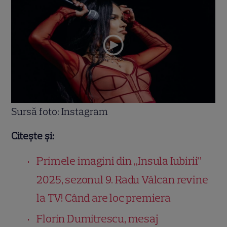
Sursă foto: Instagram
Citește și:
Primele imagini din „Insula Iubirii”
2025, sezonul 9. Radu Vâlcan revine
la TV! Când are loc premiera
Florin Dumitrescu, mesaj