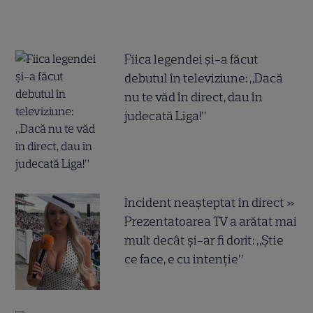
Fiica legendei și-a făcut
debutul în televiziune: „Dacă
nu te văd în direct, dau în
judecată Liga!”
Incident neașteptat în direct »
Prezentatoarea TV a arătat mai
mult decât și-ar fi dorit: „Știe
ce face, e cu intenție”