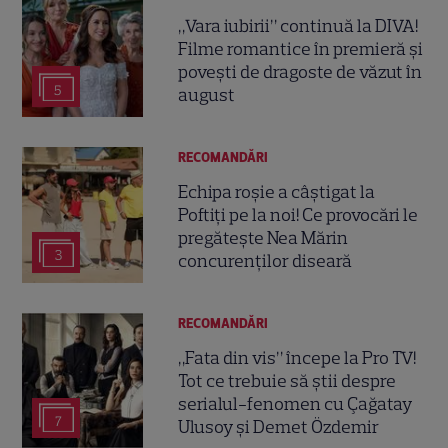
„Vara iubirii” continuă la DIVA!
Filme romantice în premieră și
povești de dragoste de văzut în
5
august
RECOMANDĂRI
Echipa roșie a câștigat la
Poftiți pe la noi! Ce provocări le
pregătește Nea Mărin
3
concurenților diseară
RECOMANDĂRI
„Fata din vis” începe la Pro TV!
Tot ce trebuie să știi despre
serialul-fenomen cu Çağatay
7
Ulusoy și Demet Özdemir