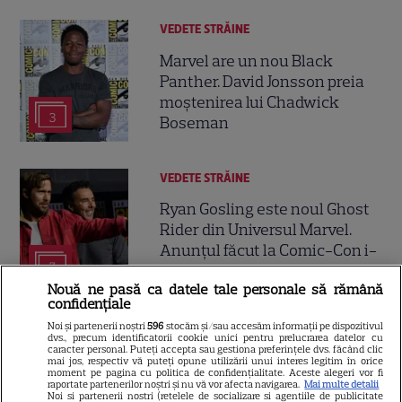
VEDETE STRĂINE
Marvel are un nou Black
Panther. David Jonsson preia
moștenirea lui Chadwick
3
Boseman
VEDETE STRĂINE
Ryan Gosling este noul Ghost
Rider din Universul Marvel.
Anunțul făcut la Comic-Con i-
7
a entuziasmat pe fani
Nouă ne pasă ca datele tale personale să rămână
confidențiale
Noi și partenerii noștri
596
stocăm și/sau accesăm informații pe dispozitivul
DISNEY PLUS
dvs., precum identificatorii cookie unici pentru prelucrarea datelor cu
caracter personal. Puteți accepta sau gestiona preferințele dvs. făcând clic
„Diavolul se îmbracă de la
mai jos, respectiv vă puteți opune utilizării unui interes legitim în orice
moment pe pagina cu politica de confidențialitate. Aceste alegeri vor fi
Prada 2” s-a lansat pe Disney+.
raportate partenerilor noștri și nu vă vor afecta navigarea.
Mai multe detalii
Noi si partenerii nostri (retelele de socializare si agentiile de publicitate
Meryl Streep și Anne