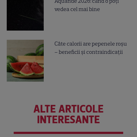
Aquaride 2026: când o poți
vedea cel mai bine
Câte calorii are pepenele roșu
– beneficii și contraindicații
ALTE ARTICOLE
INTERESANTE