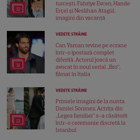
turcești. Fahriye Evcen, Hande
32
Erçel și Neslihan Atagül,
imagini din vacanță
VEDETE STRĂINE
Can Yaman revine pe ecrane
într-o ipostază complet
diferită. Actorul joacă un
31
avocat în noul serial „Bro”,
filmat în Italia
VEDETE STRĂINE
Primele imagini de la nunta
Damlei Sönmez. Actrița din
„Legea familiei” s-a căsătorit
13
într-o ceremonie discretă la
Istanbul