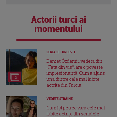
Actorii turci ai
momentului
SERIALE TURCEŞTI
Demet Özdemir, vedeta din
„Fata din vis”, are o poveste
impresionantă. Cum a ajuns
12
una dintre cele mai iubite
actrițe din Turcia
VEDETE STRĂINE
Cum își petrec vara cele mai
iubite actrițe din serialele