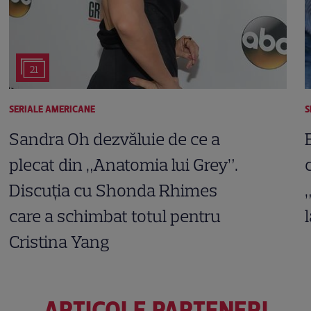
21
SERIALE AMERICANE
S
Sandra Oh dezvăluie de ce a
plecat din „Anatomia lui Grey”.
Discuția cu Shonda Rhimes
care a schimbat totul pentru
Cristina Yang
ARTICOLE PARTENERI