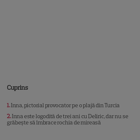
Cuprins
1
Inna, pictorial provocator pe o plajă din Turcia
2
Inna este logodită de trei ani cu Deliric, dar nu se
grăbește să îmbrace rochia de mireasă