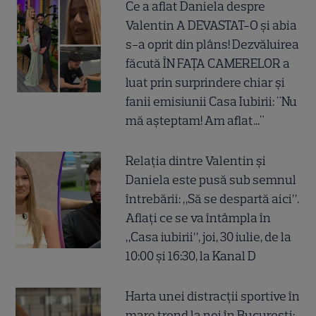
Ce a aflat Daniela despre
Valentin A DEVASTAT-O și abia
s-a oprit din plâns! Dezvăluirea
făcută ÎN FAȚA CAMERELOR a
luat prin surprindere chiar și
fanii emisiunii Casa Iubirii: "Nu
mă așteptam! Am aflat..."
Relația dintre Valentin și
Daniela este pusă sub semnul
întrebării: „Să se despartă aici”.
Aflați ce se va întâmpla în
„Casa iubirii”, joi, 30 iulie, de la
10:00 și 16:30, la Kanal D
Harta unei distracții sportive în
mare trend la noi în București: