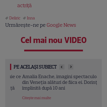
actriță
Deliric
Inna
Urmărește-ne pe
Google News
Cel mai nou VIDEO
PE ACELAȘI SUBIECT
e ce
Amalia Enache, imagini spectaculoase
Ioan
din Veneția alături de fiica ei. Dorința
împr
ță
împlinită după 10 ani
barc
Citește mai multe
Citeș