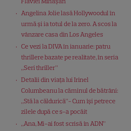
Flaviei Mihășan
Angelina Jolie lasă Hollywoodul în
urmă și ia totul de la zero. A scos la
vânzare casa din Los Angeles
Ce vezi la DIVA în ianuarie: patru
thrillere bazate pe realitate, în seria
„Seri thriller”
Detalii din viața lui Irinel
Columbeanu la căminul de bătrâni:
„Stă la căldurică”- Cum își petrece
zilele după ce s-a pocăit
„Ana, Mi-ai fost scrisă în ADN”