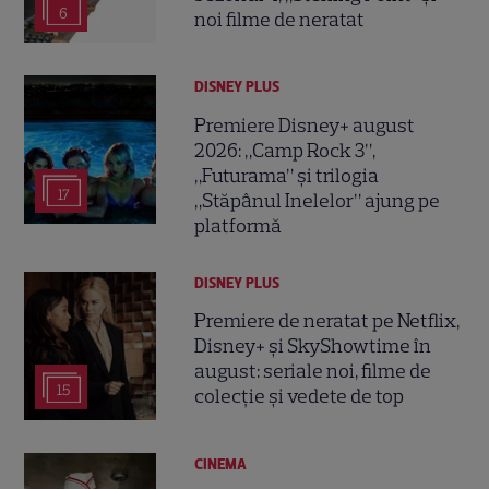
6
noi filme de neratat
DISNEY PLUS
Premiere Disney+ august
2026: „Camp Rock 3”,
„Futurama” și trilogia
17
„Stăpânul Inelelor” ajung pe
platformă
DISNEY PLUS
Premiere de neratat pe Netflix,
Disney+ și SkyShowtime în
august: seriale noi, filme de
15
colecție și vedete de top
CINEMA