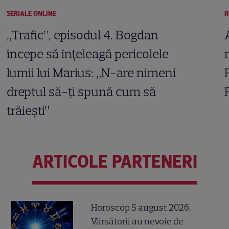
SERIALE ONLINE
R
„Trafic”, episodul 4. Bogdan
începe să înțeleagă pericolele
lumii lui Marius: „N-are nimeni
dreptul să-ți spună cum să
trăiești”
ARTICOLE PARTENERI
Horoscop 5 august 2026.
Vărsătorii au nevoie de