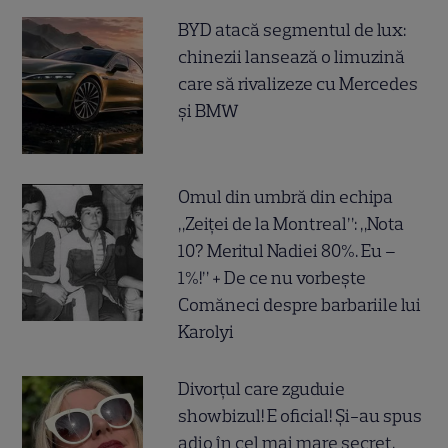
BYD atacă segmentul de lux:
chinezii lansează o limuzină
care să rivalizeze cu Mercedes
și BMW
Omul din umbră din echipa
„Zeiței de la Montreal”: „Nota
10? Meritul Nadiei 80%. Eu –
1%!” + De ce nu vorbește
Comăneci despre barbariile lui
Karolyi
Divorțul care zguduie
showbizul! E oficial! Și-au spus
adio în cel mai mare secret,