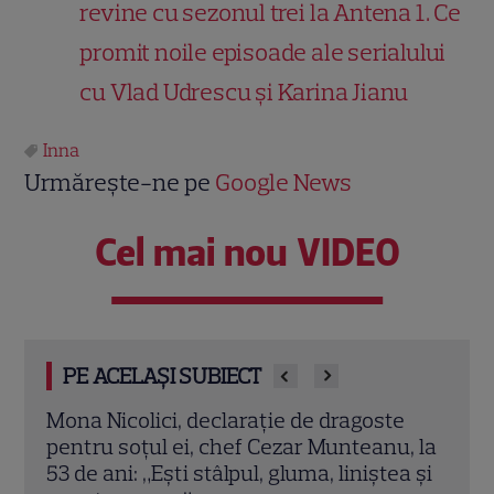
revine cu sezonul trei la Antena 1. Ce
promit noile episoade ale serialului
cu Vlad Udrescu și Karina Jianu
Inna
Urmărește-ne pe
Google News
Cel mai nou VIDEO
PE ACELAȘI SUBIECT
e
Cabiria Morgenstern, imagini rare alături
Ana 
, la
de iubitul ei și fiul lor. „Fotografii pe care
cu V
a și
le faci, dar nu le postezi”
pluti