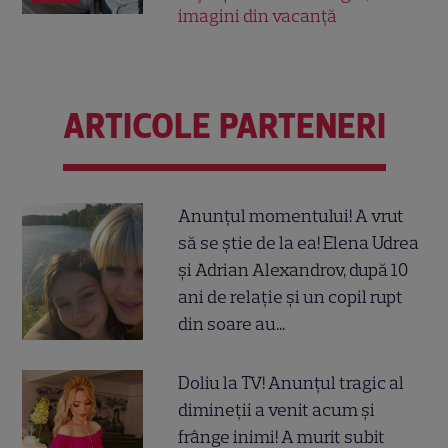
imagini din vacanță
ARTICOLE PARTENERI
Anunțul momentului! A vrut
să se știe de la ea! Elena Udrea
și Adrian Alexandrov, după 10
ani de relație și un copil rupt
din soare au...
Doliu la TV! Anunțul tragic al
dimineții a venit acum și
frânge inimi! A murit subit