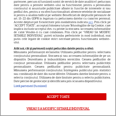
partenere, precum si furnizorii nostri de servicii de date analitice) prelucram
Marvel are un nou Black
date pentru a permite website-ului sa functioneze, pentru a personaliza
Panther. David Jonsson preia
continutul si anunturile publicitare afisate in functie de interesele si/sau
profilul dvs., pentru a va oferi functionalitati aferente retelelor de socializare
moștenirea lui Chadwick
si pentru a analiza traficul pe website. Beneficiati de drepturile prevazute de
art. 15-22 din GDPR in legatura cu prelucrarea datelor cu caracter personal.
3
Boseman
Aceste drepturi pot fi exercitate prin modalitatea indicata
aici
. Prin click pe
“ACCEPT TOATE”, acceptati folosirea tuturor Tehnologiilor de tip Cookie, care
implica inclusiv acceptul dvs. cu privire la stocarea/accesarea informatiilor
de catre Vendor-ii cu care colaboram. Prin click pe “VREAU SA MODIFIC
SETARILE INDIVIDUAL” puteti schimba preferintele in mod individual, mai
VEDETE STRĂINE
putin cele legate de cookie strict necesare pentru functionarea website-
ului.
Ryan Gosling este noul Ghost
Atât noi, cât și partenerii noștri prelucrăm datele pentru a oferi:
Rider din Universul Marvel.
Măsurarea performanței reclamelor. Utilizarea profilurilor pentru selectarea
conținutului personalizat. Stocarea și/sau accesarea informațiilor de pe un
Anunțul făcut la Comic-Con i-
dispozitiv. Dezvoltarea și îmbunătățirea serviciilor. Crearea profilurilor de
7
conținut personalizat. Utilizarea profilurilor pentru selectarea publicității
a entuziasmat pe fani
personalizate. Crearea profilurilor pentru publicitate personalizată.
Măsurarea performanței conținutului. Înțelegerea publicului prin statistici
sau combinații de date din surse diferite. Utilizarea datelor limitate pentru a
selecta conținutul. Utilizarea de date limitate pentru a selecta publicitatea.
DISNEY PLUS
Date precise de geolocație și identificarea prin scanarea dispozitivului.
Listă parteneri (furnizori)
„Diavolul se îmbracă de la
Prada 2” s-a lansat pe Disney+.
ACCEPT TOATE
Meryl Streep și Anne
Hathaway revin la revista
VREAU SA MODIFIC SETARILE INDIVIDUAL
Runway