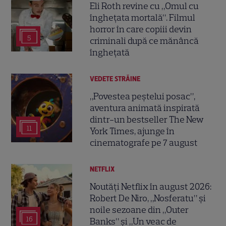
Eli Roth revine cu „Omul cu
înghețata mortală”. Filmul
horror în care copiii devin
5
criminali după ce mănâncă
înghețată
VEDETE STRĂINE
„Povestea peștelui posac”,
aventura animată inspirată
dintr-un bestseller The New
11
York Times, ajunge în
cinematografe pe 7 august
NETFLIX
Noutăți Netflix în august 2026:
Robert De Niro, „Nosferatu” și
noile sezoane din „Outer
16
Banks” și „Un veac de