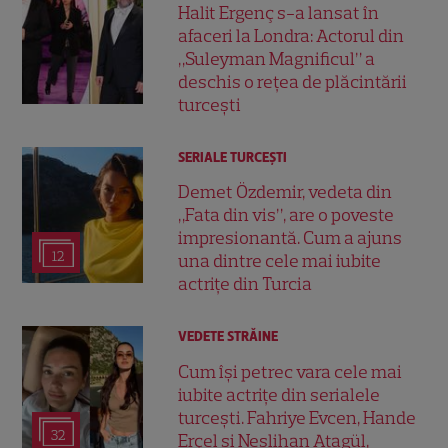
Halit Ergenç s-a lansat în
afaceri la Londra: Actorul din
„Suleyman Magnificul” a
deschis o rețea de plăcintării
turcești
SERIALE TURCEŞTI
Demet Özdemir, vedeta din
„Fata din vis”, are o poveste
impresionantă. Cum a ajuns
12
una dintre cele mai iubite
actrițe din Turcia
VEDETE STRĂINE
Cum își petrec vara cele mai
iubite actrițe din serialele
turcești. Fahriye Evcen, Hande
32
Erçel și Neslihan Atagül,