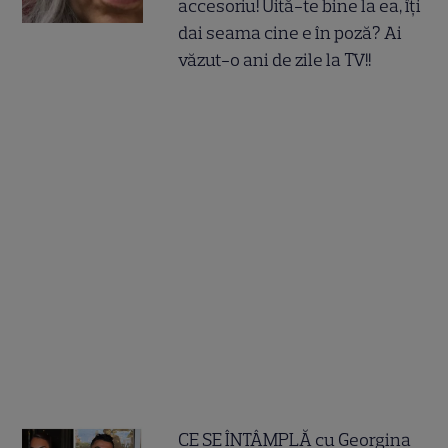
accesoriu! Uită-te bine la ea, îți
dai seama cine e în poză? Ai
văzut-o ani de zile la TV!!
CE SE ÎNTÂMPLĂ cu Georgina