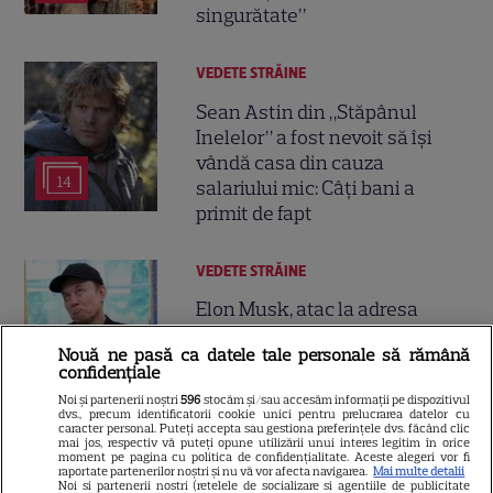
singurătate”
VEDETE STRĂINE
Sean Astin din „Stăpânul
Inelelor” a fost nevoit să își
vândă casa din cauza
14
salariului mic: Câți bani a
primit de fapt
VEDETE STRĂINE
Elon Musk, atac la adresa
regizorului premiat cu Oscar
Nouă ne pasă ca datele tale personale să rămână
care a realizat documentarul
confidențiale
14
despre viața sa. Filmul are 232
Noi și partenerii noștri
596
stocăm și/sau accesăm informații pe dispozitivul
de minute
dvs., precum identificatorii cookie unici pentru prelucrarea datelor cu
caracter personal. Puteți accepta sau gestiona preferințele dvs. făcând clic
mai jos, respectiv vă puteți opune utilizării unui interes legitim în orice
moment pe pagina cu politica de confidențialitate. Aceste alegeri vor fi
VEDETE STRĂINE
raportate partenerilor noștri și nu vă vor afecta navigarea.
Mai multe detalii
Noi si partenerii nostri (retelele de socializare si agentiile de publicitate