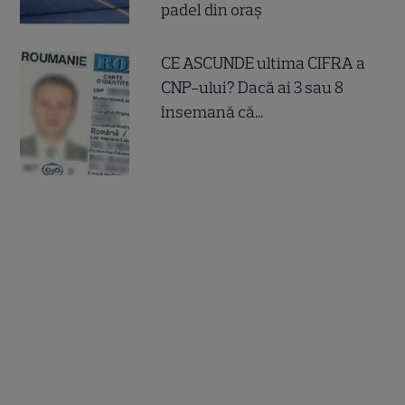
padel din oraș
CE ASCUNDE ultima CIFRA a
CNP-ului? Dacă ai 3 sau 8
însemană că...