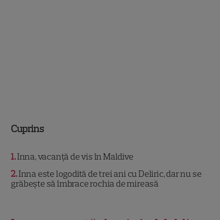
Cuprins
1
Inna, vacanță de vis în Maldive
2
Inna este logodită de trei ani cu Deliric, dar nu se
grăbește să îmbrace rochia de mireasă