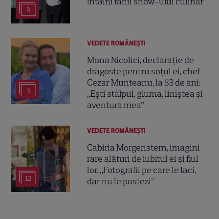
întâlni fanii show-ului culinar
8
VEDETE ROMÂNEŞTI
Mona Nicolici, declarație de
dragoste pentru soțul ei, chef
Cezar Munteanu, la 53 de ani:
3
„Ești stâlpul, gluma, liniștea și
aventura mea”
VEDETE ROMÂNEŞTI
Cabiria Morgenstern, imagini
rare alături de iubitul ei și fiul
lor. „Fotografii pe care le faci,
12
dar nu le postezi”