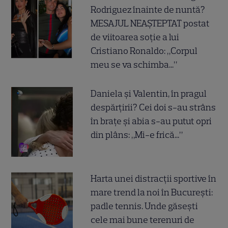
Rodriguez înainte de nuntă?
MESAJUL NEAȘTEPTAT postat
de viitoarea soție a lui
Cristiano Ronaldo: „Corpul
meu se va schimba...”
Daniela și Valentin, în pragul
despărțirii? Cei doi s-au strâns
în brațe și abia s-au putut opri
din plâns: „Mi-e frică...”
Harta unei distracții sportive în
mare trend la noi în București:
padle tennis. Unde găsești
cele mai bune terenuri de