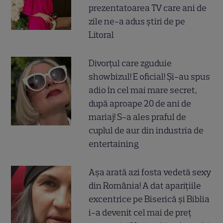
prezentatoarea TV care ani de
zile ne-a adus știri de pe
Litoral
Divorțul care zguduie
showbizul! E oficial! Și-au spus
adio în cel mai mare secret,
după aproape 20 de ani de
mariaj! S-a ales praful de
cuplul de aur din industria de
entertaining
Așa arată azi fosta vedetă sexy
din România! A dat aparițiile
excentrice pe Biserică și Biblia
i-a devenit cel mai de preț