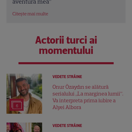
Citește mai multe
Citeș
Actorii turci ai
momentului
VEDETE STRĂINE
Onur Özaydın se alătură
serialului „La marginea lumii”.
Va interpreta prima iubire a
6
Alyei Albora
VEDETE STRĂINE