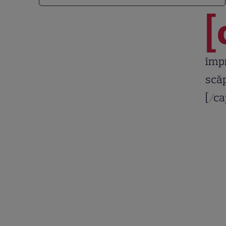
[
împ
scăp
[/ca