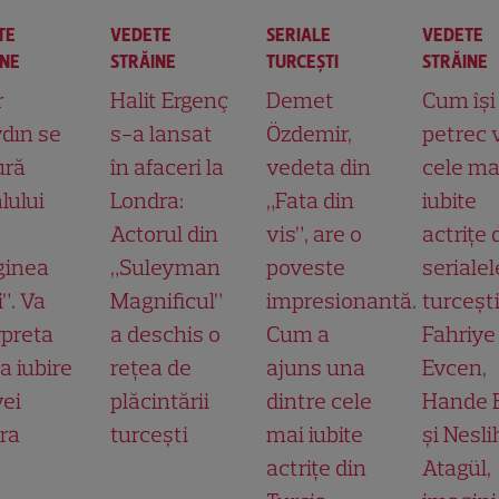
TE
VEDETE
SERIALE
VEDETE
INE
STRĂINE
TURCEŞTI
STRĂINE
r
Halit Ergenç
Demet
Cum își
dın se
s-a lansat
Özdemir,
petrec 
ură
în afaceri la
vedeta din
cele ma
lului
Londra:
„Fata din
iubite
Actorul din
vis”, are o
actrițe 
ginea
„Suleyman
poveste
serialel
”. Va
Magnificul”
impresionantă.
turcești
rpreta
a deschis o
Cum a
Fahriye
a iubire
rețea de
ajuns una
Evcen,
yei
plăcintării
dintre cele
Hande E
ra
turcești
mai iubite
și Nesl
actrițe din
Atagül,