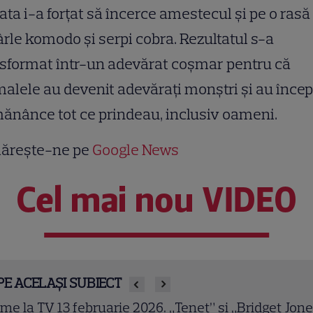
ta i-a forţat să încerce amestecul şi pe o rasă
rle komodo şi serpi cobra. Rezultatul s-a
sformat într-un adevărat coşmar pentru că
alele au devenit adevăraţi monştri şi au înce
ănânce tot ce prindeau, inclusiv oameni.
ărește-ne pe
Google News
Cel mai nou VIDEO
PE ACELAȘI SUBIECT
owulf (2007). Ray Winstone și Angelina Jolie într-o