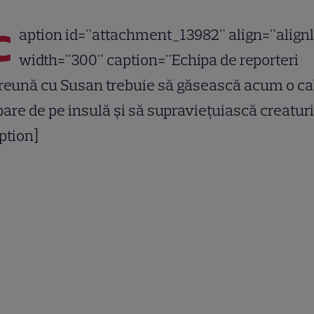
c
aption id="attachment_13982" align="alignl
width="300" caption="Echipa de reporteri
reună cu Susan trebuie să găsească acum o ca
are de pe insulă şi să supravieţuiască creaturil
ption]