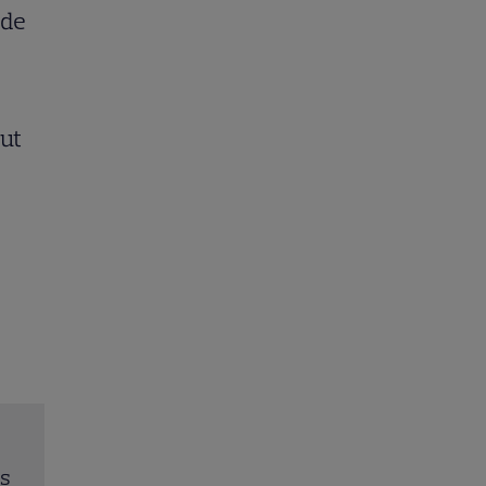
 de
put
Jack Ryan: Agentul din umbră (2014). Chris Pine 