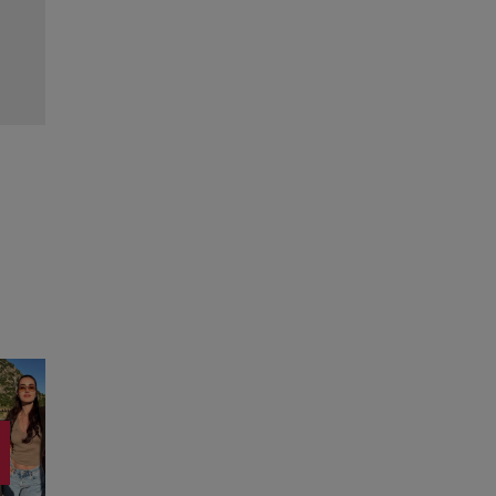
Kevin Costner, într-o cursă contra cronometru 
salvarea economiei americane
Citește mai multe