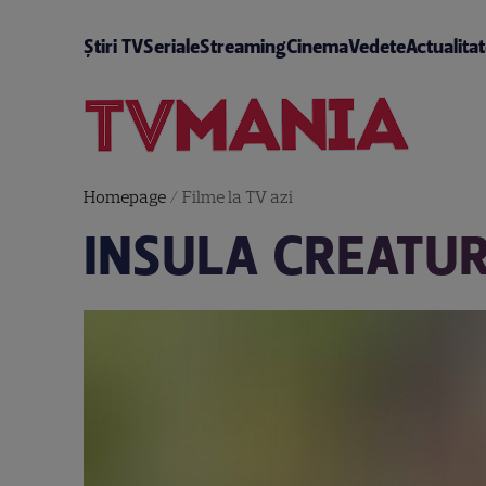
Știri TV
Seriale
Streaming
Cinema
Vedete
Actualita
Homepage
/
Filme la TV azi
INSULA CREATUR