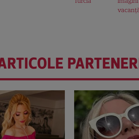
Turcia
imagini
vacanț
ARTICOLE PARTENER