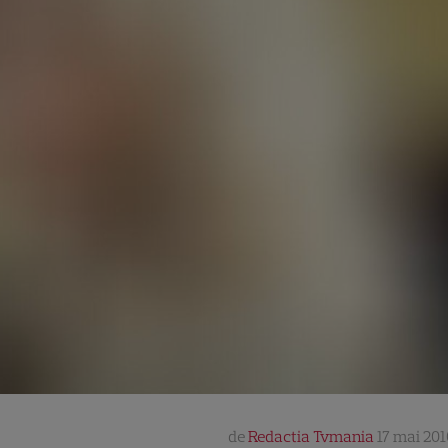
de
Redactia Tvmania
17 mai 201