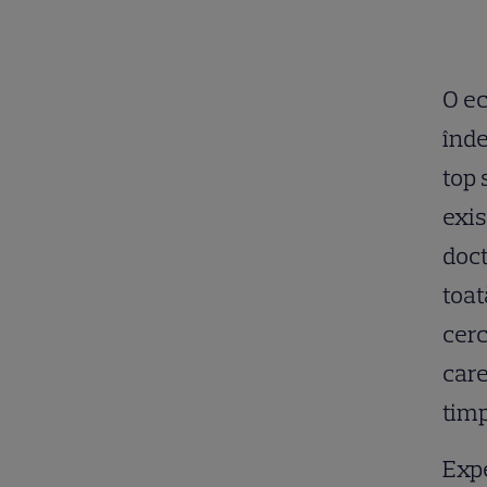
O ec
înde
top 
exis
doct
toat
cer
care
timp
Expe