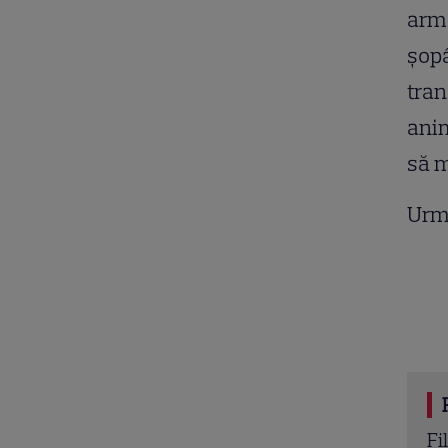
arma
şopâ
tran
anim
să m
Urm
a TV 13 februarie 2026. „Tenet” și „Bridget Jones
Be