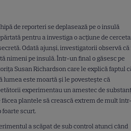
hipă de reporteri se deplasează pe o insulă
părtată pentru a investiga o acţiune de cerceta
secretă. Odată ajunşi, investigatorii observă că
tă nimeni pe insulă. Într-un final o găsesc pe
oriţa Susan Richardson care le explică faptul c
ă lumea este moartă şi le povesteşte că
cetătorii experimentau un amestec de substan
 făcea plantele să crească extrem de mult înt
 foarte scurt.
rimentul a scăpat de sub control atunci când