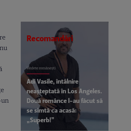
re
Recomandări
 nu
ă
Vedete româneşti
Adi Vasile, întâlnire
ţe
neașteptată în Los Angeles.
r-un
Două românce l-au făcut să
se simtă ca acasă:
„Superb!”