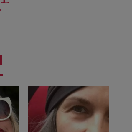
 din
ă
I