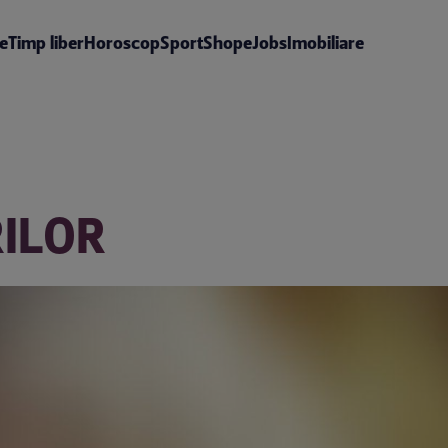
te
Timp liber
Horoscop
Sport
Shop
eJobs
Imobiliare
ILOR