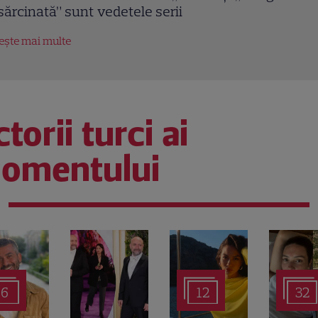
ranizare epică a celui mai vechi poem englez
tește mai multe
torii turci ai
omentului
6
12
32