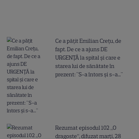
Ce a pățit Emilian Crețu, de
fapt. De ce a ajuns DE
URGENȚĂ la spital și care e
starea lui de sănătate în
prezent: "S-a întors și s-a..."
Rezumat episodul 102 „O
dragoste”, difuzat marți, 28