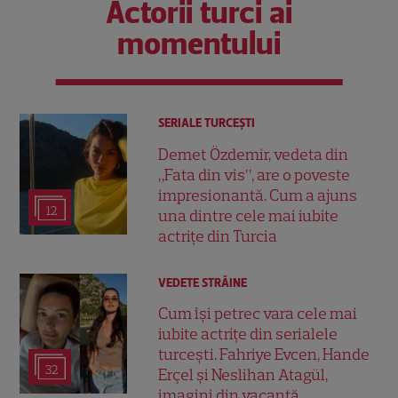
Actorii turci ai
momentului
SERIALE TURCEŞTI
Demet Özdemir, vedeta din
„Fata din vis”, are o poveste
impresionantă. Cum a ajuns
12
una dintre cele mai iubite
actrițe din Turcia
VEDETE STRĂINE
Cum își petrec vara cele mai
iubite actrițe din serialele
turcești. Fahriye Evcen, Hande
32
Erçel și Neslihan Atagül,
imagini din vacanță