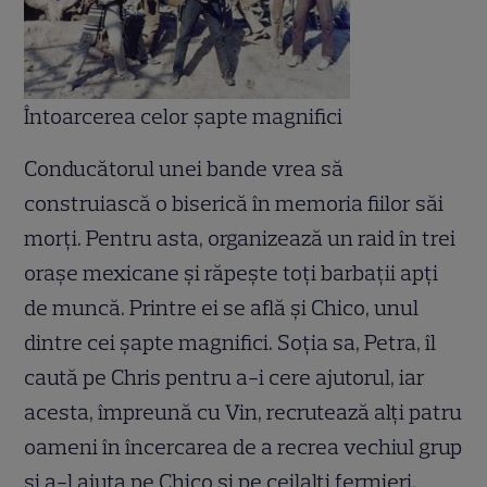
Întoarcerea celor şapte magnifici
Conducătorul unei bande vrea să
construiască o biserică în memoria fiilor săi
morţi. Pentru asta, organizează un raid în trei
oraşe mexicane şi răpeşte toţi barbaţii apţi
de muncă. Printre ei se află şi Chico, unul
dintre cei şapte magnifici. Soţia sa, Petra, îl
caută pe Chris pentru a-i cere ajutorul, iar
acesta, împreună cu Vin, recrutează alţi patru
oameni în încercarea de a recrea vechiul grup
şi a-l ajuta pe Chico şi pe ceilalţi fermieri.