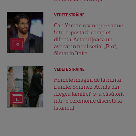
VEDETE STRĂINE
Can Yaman revine pe ecrane
într-o ipostază complet
diferită. Actorul joacă un
31
avocat în noul serial „Bro”,
filmat în Italia
VEDETE STRĂINE
Primele imagini de la nunta
Damlei Sönmez. Actrița din
„Legea familiei” s-a căsătorit
13
într-o ceremonie discretă la
Istanbul