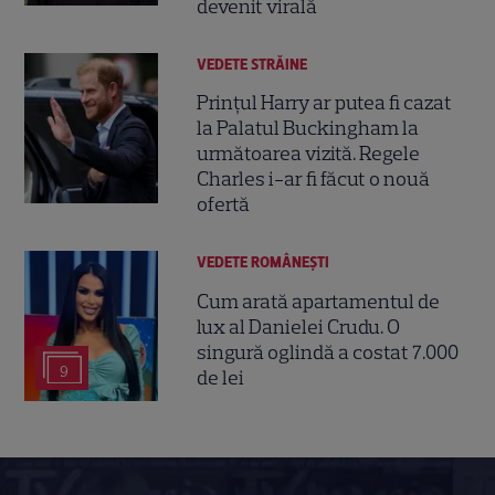
devenit virală
VEDETE STRĂINE
Prințul Harry ar putea fi cazat
la Palatul Buckingham la
următoarea vizită. Regele
Charles i-ar fi făcut o nouă
ofertă
VEDETE ROMÂNEŞTI
Cum arată apartamentul de
lux al Danielei Crudu. O
singură oglindă a costat 7.000
9
de lei