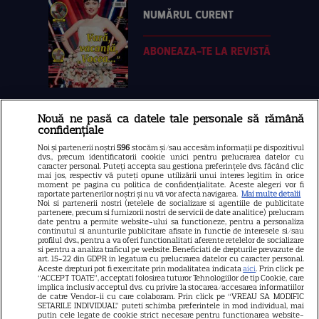
NUMĂRUL CURENT
ABONEAZA-TE LA REVISTĂ
Nouă ne pasă ca datele tale personale să rămână
Libertatea
confidențiale
Libertatea pentru femei
Noi și partenerii noștri
596
stocăm și/sau accesăm informații pe dispozitivul
dvs., precum identificatorii cookie unici pentru prelucrarea datelor cu
GSP
caracter personal. Puteți accepta sau gestiona preferințele dvs. făcând clic
mai jos, respectiv vă puteți opune utilizării unui interes legitim în orice
Știri mondene
moment pe pagina cu politica de confidențialitate. Aceste alegeri vor fi
raportate partenerilor noștri și nu vă vor afecta navigarea.
Mai multe detalii
Noi si partenerii nostri (retelele de socializare si agentiile de publicitate
Avantaje
partenere, precum si furnizorii nostri de servicii de date analitice) prelucram
date pentru a permite website-ului sa functioneze, pentru a personaliza
Elle
continutul si anunturile publicitare afisate in functie de interesele si/sau
profilul dvs., pentru a va oferi functionalitati aferente retelelor de socializare
Unica
si pentru a analiza traficul pe website. Beneficiati de drepturile prevazute de
art. 15-22 din GDPR in legatura cu prelucrarea datelor cu caracter personal.
Retete practice
Aceste drepturi pot fi exercitate prin modalitatea indicata
aici
. Prin click pe
“ACCEPT TOATE”, acceptati folosirea tuturor Tehnologiilor de tip Cookie, care
implica inclusiv acceptul dvs. cu privire la stocarea/accesarea informatiilor
de catre Vendor-ii cu care colaboram. Prin click pe “VREAU SA MODIFIC
SETARILE INDIVIDUAL” puteti schimba preferintele in mod individual, mai
URMĂREȘTE-NE PE
putin cele legate de cookie strict necesare pentru functionarea website-