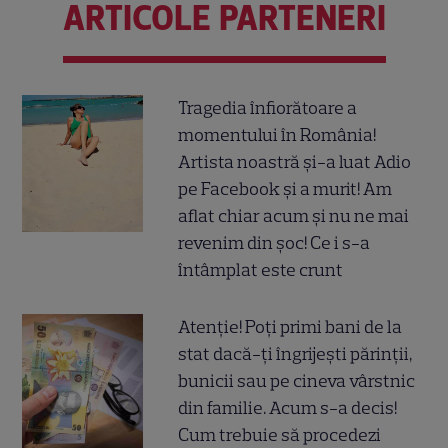
ARTICOLE PARTENERI
Tragedia înfiorătoare a
momentului în România!
Artista noastră și-a luat Adio
pe Facebook și a murit! Am
aflat chiar acum și nu ne mai
revenim din șoc! Ce i s-a
întâmplat este crunt
Atenție! Poți primi bani de la
stat dacă-ți îngrijești părinții,
bunicii sau pe cineva vârstnic
din familie. Acum s-a decis!
Cum trebuie să procedezi