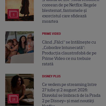
coreean de pe Netflix: Regele
blestemat, fantomele și
5
exorcistul care sfidează
moartea
PRIME VIDEO
Când „Fălci” se întâlnește cu
„Coborâre întunecată”:
Producția claustrofobă de pe
Prime Video ce nu trebuie
ratată
DISNEY PLUS
Ce vedem pe streaming între
27 iulie și 2 august 2026:
Diavolul se îmbracă de la Prada
18
2 pe Disney+ și mari noutăți