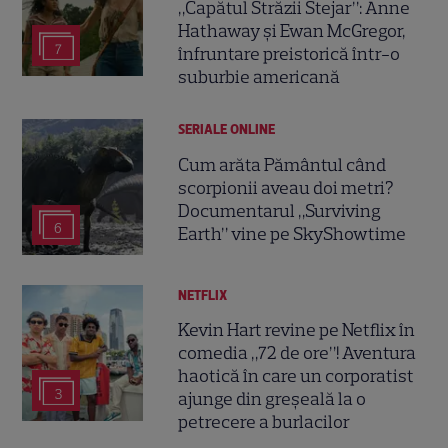
„Capătul Străzii Stejar”: Anne
Hathaway și Ewan McGregor,
7
înfruntare preistorică într-o
suburbie americană
SERIALE ONLINE
Cum arăta Pământul când
scorpionii aveau doi metri?
Documentarul „Surviving
6
Earth” vine pe SkyShowtime
NETFLIX
Kevin Hart revine pe Netflix în
comedia „72 de ore”! Aventura
haotică în care un corporatist
3
ajunge din greșeală la o
petrecere a burlacilor