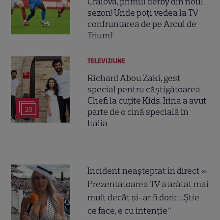
Craiova, primul derby din noul
sezon! Unde poți vedea la TV
confruntarea de pe Arcul de
Triumf
TELEVIZIUNE
Richard Abou Zaki, gest
special pentru câștigătoarea
Chefi la cuțite Kids. Irina a avut
20
parte de o cină specială în
Italia
Incident neașteptat în direct »
Prezentatoarea TV a arătat mai
mult decât și-ar fi dorit: „Știe
ce face, e cu intenție”