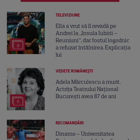
TELEVIZIUNE
Ella a vrut să îl revadă pe
Andrei la „Insula Iubirii –
Reuniuni”, dar fostul logodnic
9
a refuzat întâlnirea. Explicația
lui
VEDETE ROMÂNEŞTI
Adela Mărculescu a murit.
Actrița Teatrului Național
București avea 87 de ani
6
RECOMANDĂRI
Dinamo – Universitatea