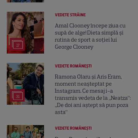
VEDETE STRĂINE
Amal Clooney începe ziua cu
supă de alge! Dieta simplă și
rutina de sport a soției lui
17
George Clooney
VEDETE ROMÂNEŞTI
Ramona Olaru și Aris Eram,
moment neașteptat pe
Instagram. Ce mesaj i-a
31
transmis vedeta de la „Neatza”:
„De doi ani aștept să pun poza
asta”
VEDETE ROMÂNEŞTI