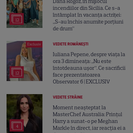
Dana Rogoz, în mijlocul
incendiilor din Sicilia. Ce s-a
întâmplat în vacanța actriței:
12
„S-au închis anumite porțiuni
de drum”
VEDETE ROMÂNEŞTI
Exclusiv
Iuliana Pepene, despre viața la
ora 3 dimineața: „Nu este
întotdeauna ușor”. Ce sacrificii
12
face prezentatoarea
Observator 6 | EXCLUSIV
VEDETE STRĂINE
Moment neașteptat la
MasterChef Australia: Prințul
Harry a sunat-o pe Meghan
4
Markle în direct, iar reacția ei a