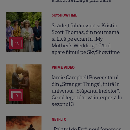
a făcut senzație prin dans
SKYSHOWTIME
Scarlett Johansson și Kristin
Scott Thomas, din nou mamă
și fiică pe ecran în „My
13
Mother's Wedding”. Când
apare filmul pe SkyShowtime
PRIME VIDEO
Jamie Campbell Bower, starul
din „Stranger Things”, intră în
universul „Stăpânul Inelelor”.
9
Ce rol legendar va interpreta în
sezonul 3
NETFLIX
„Palatul de Est”, noul fenomen