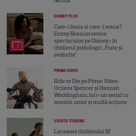
Netflix
DISNEY PLUS
Care-i buna și care-i reaua?
Emmy Rossum revine
spectaculos pe Disney+ în
3
thrillerul psihologic „Furie și
seducție”
PRIME VIDEO
Ride or Die pe Prime Video.
Octavia Spencer și Hannah
Waddingham, într-un serial cu
asasini, umor și multă acțiune
VEDETE STRĂINE
Lansarea thrillerului SF