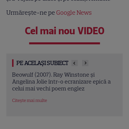
Urmărește-ne pe
Google News
Cel mai nou VIDEO
PE ACELAȘI SUBIECT
Jack Ryan: Agentul din umbră (2014).
Avia
ă a
Chris Pine și Kevin Costner, într-o cursă
lui 
contra cronometru pentru salvarea
de î
economiei americane
Citeș
Citește mai multe