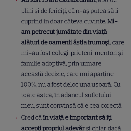
plini și de fericiți, că n-aș putea să îi
cuprind în doar câteva cuvinte.
Mi-
am petrecut jumătate din viață
alături de oamenii ăștia frumoși
, care
mi-au fost colegi, prieteni, mentori și
familie adoptivă, prin urmare
această decizie, care îmi aparține
100%, nu a fost deloc una ușoară. Cu
toate astea, în adâncul sufletului
meu, sunt convinsă că e cea corectă.
Cred că
în viață e important să îți
accepți propriul adevăr
și chiar dacă