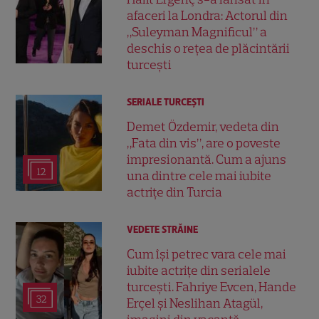
afaceri la Londra: Actorul din
„Suleyman Magnificul” a
deschis o rețea de plăcintării
turcești
SERIALE TURCEŞTI
Demet Özdemir, vedeta din
„Fata din vis”, are o poveste
impresionantă. Cum a ajuns
12
una dintre cele mai iubite
actrițe din Turcia
VEDETE STRĂINE
Cum își petrec vara cele mai
iubite actrițe din serialele
turcești. Fahriye Evcen, Hande
32
Erçel și Neslihan Atagül,