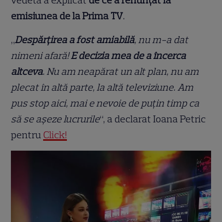
vedeta a explicat
de ce a renunțat la
emisiunea de la Prima TV
.
„
Despărțirea a fost amiabilă
, nu m-a dat
nimeni afară!
E decizia mea de a încerca
altceva
. Nu am neapărat un alt plan, nu am
plecat în altă parte, la altă televiziune. Am
pus stop aici, mai e nevoie de puțin timp ca
să se așeze lucrurile
“, a declarat Ioana Petric
pentru
Click!