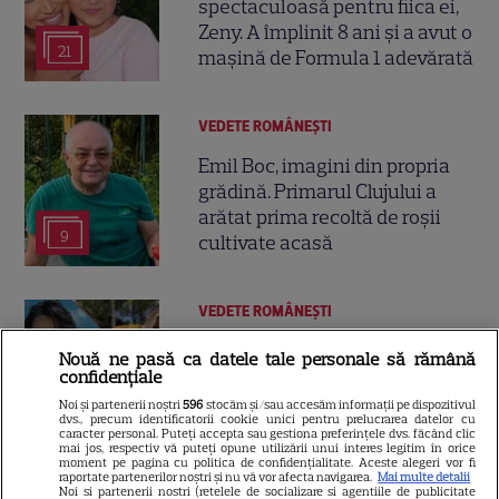
spectaculoasă pentru fiica ei,
Zeny. A împlinit 8 ani și a avut o
21
mașină de Formula 1 adevărată
VEDETE ROMÂNEŞTI
Emil Boc, imagini din propria
grădină. Primarul Clujului a
arătat prima recoltă de roșii
9
cultivate acasă
VEDETE ROMÂNEŞTI
Vedetele din România care au
Nouă ne pasă ca datele tale personale să rămână
făcut senzație pe plajă în 2026.
confidențiale
Cele mai spectaculoase
Noi și partenerii noștri
596
stocăm și/sau accesăm informații pe dispozitivul
dvs., precum identificatorii cookie unici pentru prelucrarea datelor cu
73
imagini în costum de baie
caracter personal. Puteți accepta sau gestiona preferințele dvs. făcând clic
mai jos, respectiv vă puteți opune utilizării unui interes legitim în orice
moment pe pagina cu politica de confidențialitate. Aceste alegeri vor fi
raportate partenerilor noștri și nu vă vor afecta navigarea.
Mai multe detalii
Noi si partenerii nostri (retelele de socializare si agentiile de publicitate
VEDETE ROMÂNEŞTI