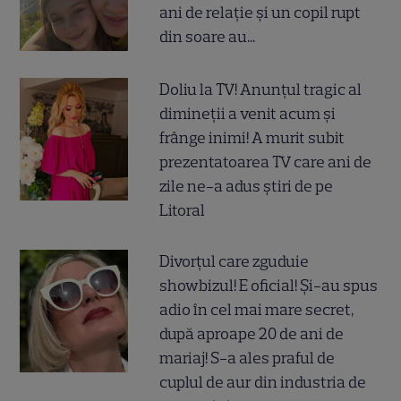
ani de relație și un copil rupt
din soare au...
Doliu la TV! Anunțul tragic al
dimineții a venit acum și
frânge inimi! A murit subit
prezentatoarea TV care ani de
zile ne-a adus știri de pe
Litoral
Divorțul care zguduie
showbizul! E oficial! Și-au spus
adio în cel mai mare secret,
după aproape 20 de ani de
mariaj! S-a ales praful de
cuplul de aur din industria de