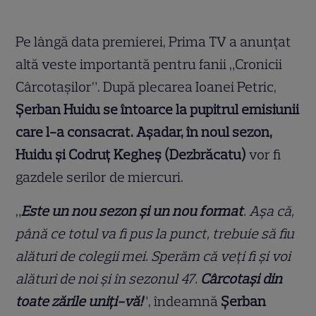
Pe lângă data premierei, Prima TV a anunțat
altă veste importantă pentru fanii „Cronicii
Cârcotașilor”. După plecarea Ioanei Petric,
Șerban Huidu se întoarce la pupitrul emisiunii
care l-a consacrat. Așadar, în noul sezon,
Huidu și Codruț Kegheș (Dezbrăcatu)
vor fi
gazdele serilor de miercuri.
„
Este un nou sezon și un nou format
. Așa că,
până ce totul va fi pus la punct, trebuie să fiu
alături de colegii mei. Sperăm că veți fi și voi
alături de noi și în sezonul 47.
Cârcotași din
toate zările uniți-vă!
”, îndeamnă
Șerban