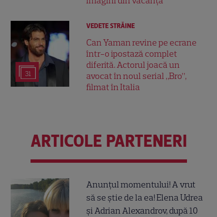
imagini din vacanță
VEDETE STRĂINE
Can Yaman revine pe ecrane
într-o ipostază complet
diferită. Actorul joacă un
31
avocat în noul serial „Bro”,
filmat în Italia
ARTICOLE PARTENERI
Anunțul momentului! A vrut
să se știe de la ea! Elena Udrea
și Adrian Alexandrov, după 10