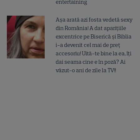
entertaining
Așa arată azi fosta vedetă sexy
din România! A dat aparițiile
excentrice pe Biserică și Biblia
i-a devenit cel mai de preț
accesoriu! Uită-te bine la ea, îți
dai seama cine e în poză? Ai
văzut-o ani de zile la TV!!