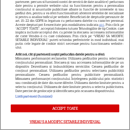
partenere, precum si furnizorii nostri de servicii de date analitice) prelucram
date pentru a permite website-ului sa functioneze, pentru a personaliza
Mihaela Rădulescu împlinește
continutul si anunturile publicitare afisate in functie de interesele si/sau
profilul dvs., pentru a va oferi functionalitati aferente retelelor de socializare
57 de ani. Povestea uneia
si pentru a analiza traficul pe website. Beneficiati de drepturile prevazute de
art. 15-22 din GDPR in legatura cu prelucrarea datelor cu caracter personal.
dintre cele mai iubite vedete
Aceste drepturi pot fi exercitate prin modalitatea indicata
aici
. Prin click pe
16
TV și marea iubire alături de
“ACCEPT TOATE”, acceptati folosirea tuturor Tehnologiilor de tip Cookie, care
implica inclusiv acceptul dvs. cu privire la stocarea/accesarea informatiilor
Felix Baumgartner
de catre Vendor-ii cu care colaboram. Prin click pe “VREAU SA MODIFIC
SETARILE INDIVIDUAL” puteti schimba preferintele in mod individual, mai
putin cele legate de cookie strict necesare pentru functionarea website-
ului.
Atât noi, cât și partenerii noștri prelucrăm datele pentru a oferi:
Măsurarea performanței reclamelor. Utilizarea profilurilor pentru selectarea
conținutului personalizat. Stocarea și/sau accesarea informațiilor de pe un
Omul din umbră din echipa
dispozitiv. Dezvoltarea și îmbunătățirea serviciilor. Crearea profilurilor de
conținut personalizat. Utilizarea profilurilor pentru selectarea publicității
„Zeiței de la Montreal”: „Nota
personalizate. Crearea profilurilor pentru publicitate personalizată.
Măsurarea performanței conținutului. Înțelegerea publicului prin statistici
10? Meritul Nadiei 80%. Eu –
sau combinații de date din surse diferite. Utilizarea datelor limitate pentru a
1%!” + De ce nu vorbește
selecta conținutul. Utilizarea de date limitate pentru a selecta publicitatea.
Date precise de geolocație și identificarea prin scanarea dispozitivului.
Comăneci despre barbariile lui
Listă parteneri (furnizori)
Karolyi
ACCEPT TOATE
Cum s-au relaxat Ștefan
VREAU SA MODIFIC SETARILE INDIVIDUAL
Baiaram și soția Cristina, după