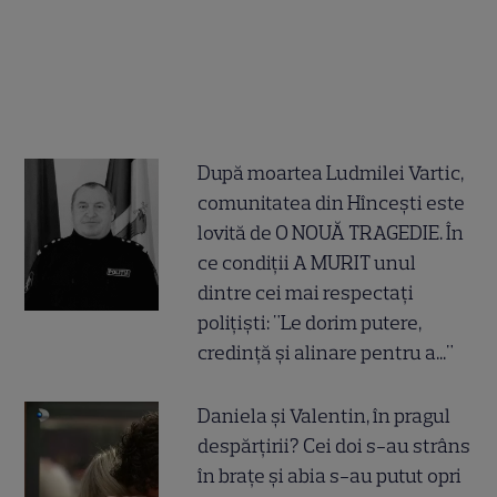
După moartea Ludmilei Vartic,
comunitatea din Hîncești este
lovită de O NOUĂ TRAGEDIE. În
ce condiții A MURIT unul
dintre cei mai respectați
polițiști: "Le dorim putere,
credință și alinare pentru a..."
Daniela și Valentin, în pragul
despărțirii? Cei doi s-au strâns
în brațe și abia s-au putut opri