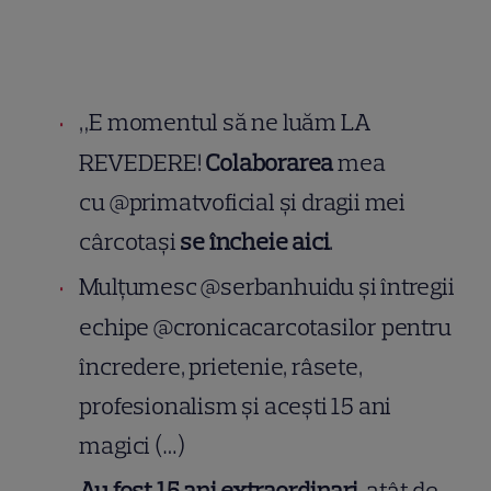
„E momentul să ne luăm LA
REVEDERE!
Colaborarea
mea
cu @primatvoficial și dragii mei
cârcotași
se încheie aici
.
Mulțumesc @serbanhuidu și întregii
echipe @cronicacarcotasilor pentru
încredere, prietenie, râsete,
profesionalism și acești 15 ani
magici (…)
Au fost 15 ani extraordinari
, atât de