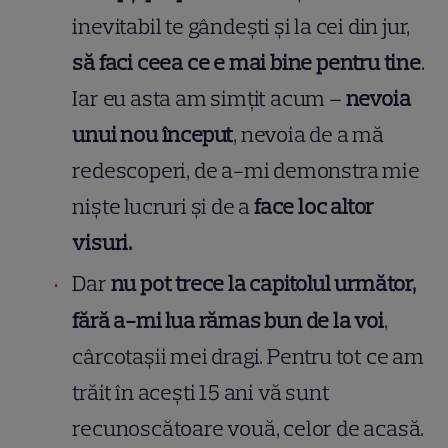
inevitabil te gândești și la cei din jur,
să faci ceea ce e mai bine pentru tine
.
Iar eu asta am simțit acum –
nevoia
unui nou început
, nevoia de a mă
redescoperi, de a-mi demonstra mie
niște lucruri și de a
face loc altor
visuri.
Dar
nu pot trece la capitolul următor,
fără a-mi lua rămas bun de la voi
,
cârcotașii mei dragi. Pentru tot ce am
trăit în acești 15 ani vă sunt
recunoscătoare vouă, celor de acasă.