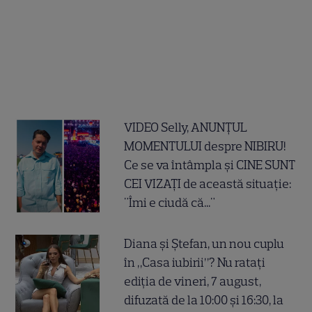
VIDEO Selly, ANUNȚUL
MOMENTULUI despre NIBIRU!
Ce se va întâmpla și CINE SUNT
CEI VIZAȚI de această situație:
"Îmi e ciudă că..."
Diana și Ștefan, un nou cuplu
în „Casa iubirii”? Nu ratați
ediția de vineri, 7 august,
difuzată de la 10:00 și 16:30, la