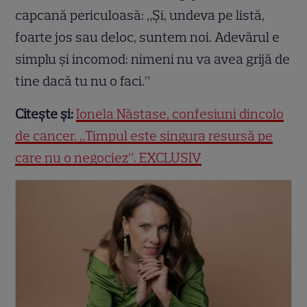
capcană periculoasă: „Și, undeva pe listă,
foarte jos sau deloc, suntem noi. Adevărul e
simplu și incomod: nimeni nu va avea grijă de
tine dacă tu nu o faci.”
Citește și:
Ionela Năstase, confesiuni dincolo
de cancer. „Timpul este singura resursă pe
care nu o negociez”. EXCLUSIV