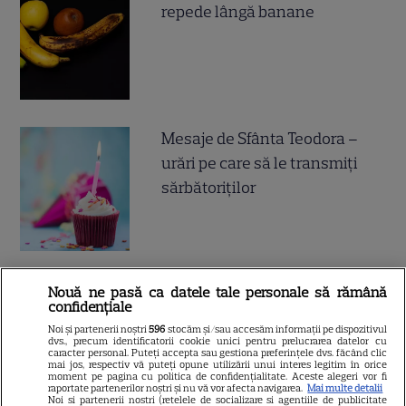
repede lângă banane
Mesaje de Sfânta Teodora –
urări pe care să le transmiți
sărbătoriților
Nouă ne pasă ca datele tale personale să rămână
confidențiale
ALTE ARTICOLE
Noi și partenerii noștri
596
stocăm și/sau accesăm informații pe dispozitivul
dvs., precum identificatorii cookie unici pentru prelucrarea datelor cu
INTERESANTE
caracter personal. Puteți accepta sau gestiona preferințele dvs. făcând clic
mai jos, respectiv vă puteți opune utilizării unui interes legitim în orice
moment pe pagina cu politica de confidențialitate. Aceste alegeri vor fi
raportate partenerilor noștri și nu vă vor afecta navigarea.
Mai multe detalii
Noi si partenerii nostri (retelele de socializare si agentiile de publicitate