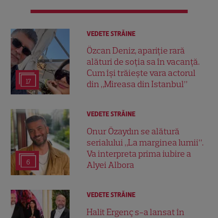
VEDETE STRĂINE
Özcan Deniz, apariție rară
alături de soția sa în vacanță.
Cum își trăiește vara actorul
17
din „Mireasa din Istanbul”
VEDETE STRĂINE
Onur Özaydın se alătură
serialului „La marginea lumii”.
Va interpreta prima iubire a
6
Alyei Albora
VEDETE STRĂINE
Halit Ergenç s-a lansat în