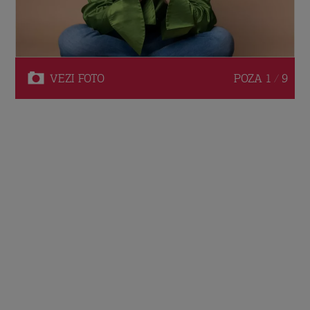
VEZI
FOTO
POZA
1 / 9