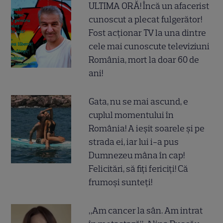
ULTIMA ORĂ! Încă un afacerist
cunoscut a plecat fulgerător!
Fost acționar TV la una dintre
cele mai cunoscute televiziuni
România, mort la doar 60 de
ani!
Gata, nu se mai ascund, e
cuplul momentului în
România! A ieșit soarele și pe
strada ei, iar lui i-a pus
Dumnezeu mâna în cap!
Felicitări, să fiți fericiți! Că
frumoși sunteți!
„Am cancer la sân. Am intrat