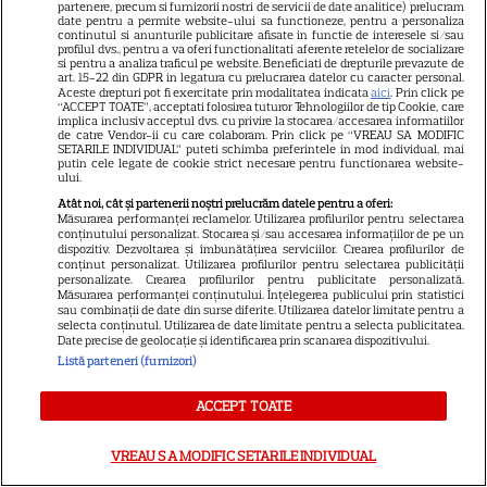
partenere, precum si furnizorii nostri de servicii de date analitice) prelucram
date pentru a permite website-ului sa functioneze, pentru a personaliza
continutul si anunturile publicitare afisate in functie de interesele si/sau
HBO
profilul dvs., pentru a va oferi functionalitati aferente retelelor de socializare
si pentru a analiza traficul pe website. Beneficiati de drepturile prevazute de
art. 15-22 din GDPR in legatura cu prelucrarea datelor cu caracter personal.
HBO Max, premiere
Aceste drepturi pot fi exercitate prin modalitatea indicata
aici
. Prin click pe
spectaculoase în august 2026.
“ACCEPT TOATE”, acceptati folosirea tuturor Tehnologiilor de tip Cookie, care
implica inclusiv acceptul dvs. cu privire la stocarea/accesarea informatiilor
„Lanterns”, „După 28 de ani” și
de catre Vendor-ii cu care colaboram. Prin click pe “VREAU SA MODIFIC
SETARILE INDIVIDUAL” puteti schimba preferintele in mod individual, mai
„Sunt un mic ticălos 4” ajung
putin cele legate de cookie strict necesare pentru functionarea website-
ului.
pe platformă
Atât noi, cât și partenerii noștri prelucrăm datele pentru a oferi:
Măsurarea performanței reclamelor. Utilizarea profilurilor pentru selectarea
conținutului personalizat. Stocarea și/sau accesarea informațiilor de pe un
PRIME VIDEO
dispozitiv. Dezvoltarea și îmbunătățirea serviciilor. Crearea profilurilor de
conținut personalizat. Utilizarea profilurilor pentru selectarea publicității
Premierele Prime Video din
personalizate. Crearea profilurilor pentru publicitate personalizată.
Măsurarea performanței conținutului. Înțelegerea publicului prin statistici
august 2026: „Reacher”
sau combinații de date din surse diferite. Utilizarea datelor limitate pentru a
sezonul 4, „Sterling Point” și
selecta conținutul. Utilizarea de date limitate pentru a selecta publicitatea.
Date precise de geolocație și identificarea prin scanarea dispozitivului.
6
noi filme de neratat
Listă parteneri (furnizori)
ACCEPT TOATE
DISNEY PLUS
Premiere Disney+ august
VREAU SA MODIFIC SETARILE INDIVIDUAL
2026: „Camp Rock 3”,