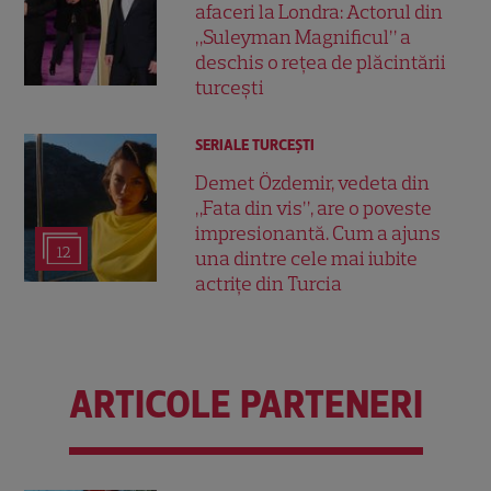
afaceri la Londra: Actorul din
„Suleyman Magnificul” a
deschis o rețea de plăcintării
turcești
SERIALE TURCEŞTI
Demet Özdemir, vedeta din
„Fata din vis”, are o poveste
impresionantă. Cum a ajuns
12
una dintre cele mai iubite
actrițe din Turcia
ARTICOLE PARTENERI