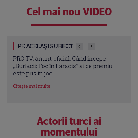
Cel mai nou VIDEO
PE ACELAȘI SUBIECT
PRO TV, anunț oficial. Când începe
„Vel
„Burlacii: Foc în Paradis” și ce premiu
Chan
n din
este pus în joc
Alber
secr
Citește mai multe
Citeș
Actorii turci ai
momentului