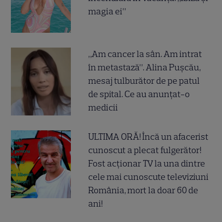
magia ei”
„Am cancer la sân. Am intrat
în metastază”. Alina Pușcău,
mesaj tulburător de pe patul
de spital. Ce au anunțat-o
medicii
ULTIMA ORĂ! Încă un afacerist
cunoscut a plecat fulgerător!
Fost acționar TV la una dintre
cele mai cunoscute televiziuni
România, mort la doar 60 de
ani!