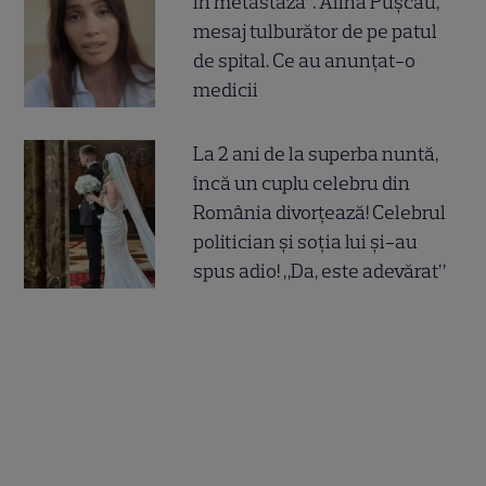
în metastază”. Alina Pușcău,
mesaj tulburător de pe patul
de spital. Ce au anunțat-o
medicii
La 2 ani de la superba nuntă,
încă un cuplu celebru din
România divorțează! Celebrul
politician și soția lui și-au
spus adio! „Da, este adevărat”