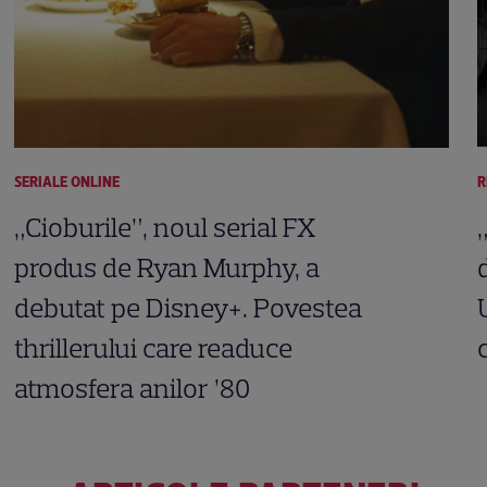
SERIALE ONLINE
R
„Cioburile”, noul serial FX
produs de Ryan Murphy, a
debutat pe Disney+. Povestea
thrillerului care readuce
atmosfera anilor ’80