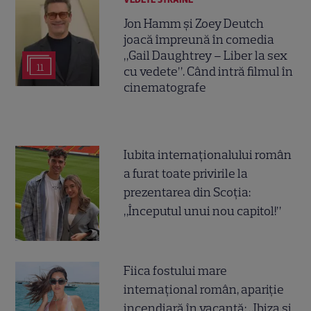
Jon Hamm și Zoey Deutch
joacă împreună în comedia
„Gail Daughtrey – Liber la sex
11
cu vedete”. Când intră filmul în
cinematografe
Iubita internaționalului român
a furat toate privirile la
prezentarea din Scoția:
„Începutul unui nou capitol!”
Fiica fostului mare
internațional român, apariție
incendiară în vacanță: „Ibiza și