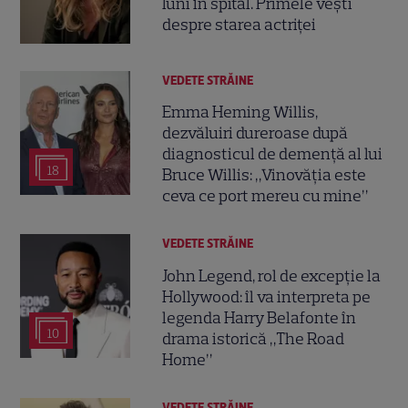
luni în spital. Primele vești
despre starea actriței
VEDETE STRĂINE
Emma Heming Willis,
dezvăluiri dureroase după
diagnosticul de demență al lui
18
Bruce Willis: „Vinovăția este
ceva ce port mereu cu mine”
VEDETE STRĂINE
John Legend, rol de excepție la
Hollywood: îl va interpreta pe
legenda Harry Belafonte în
10
drama istorică „The Road
Home”
VEDETE STRĂINE