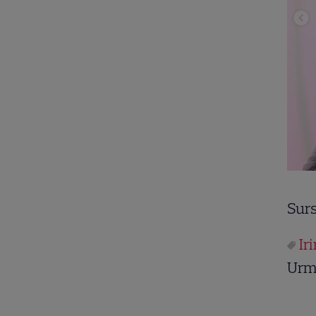
Surs
Ir
Urm