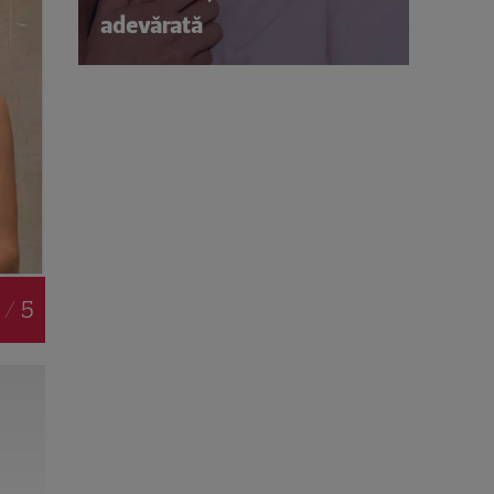
adevărată
 / 5