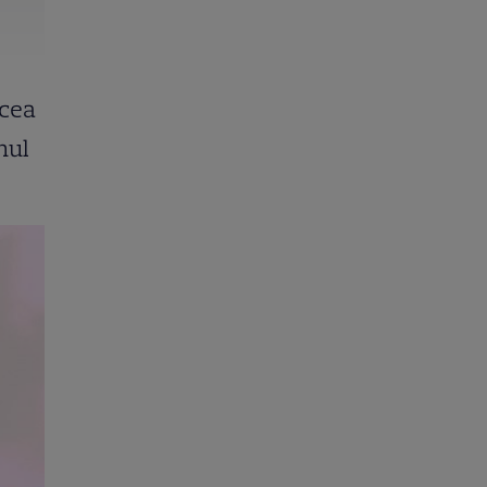
ocea
nul