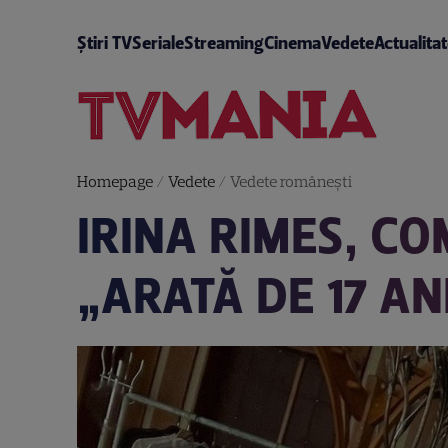
Știri TV
Seriale
Streaming
Cinema
Vedete
Actualita
Homepage
/
Vedete
/
Vedete româneşti
IRINA RIMES, C
„ARATĂ DE 17 AN