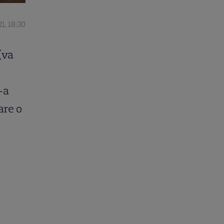
1, 18:30
(va
-a
are o