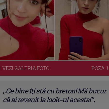
VEZI
GALERIA
FOTO
POZA
1
„Ce bine îți stă cu breton! Mă bucur
că ai revenit la look-ul acesta!”,