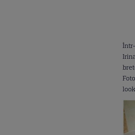
Într
Irin
bret
Foto
look