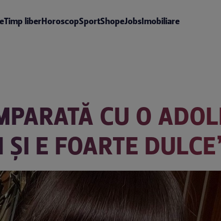
te
Timp liber
Horoscop
Sport
Shop
eJobs
Imobiliare
OMPARATĂ CU O ADOL
I ȘI E FOARTE DULCE