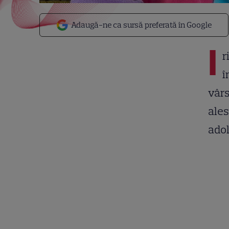
Adaugă-ne ca sursă preferată în Google
I
r
î
vârs
ales
ado