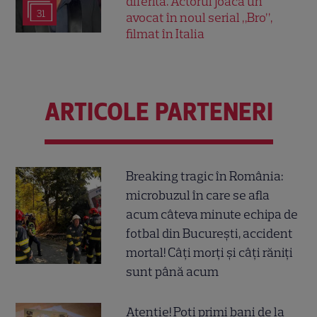
diferită. Actorul joacă un
31
avocat în noul serial „Bro”,
filmat în Italia
ARTICOLE PARTENERI
Breaking tragic în România:
microbuzul în care se afla
acum câteva minute echipa de
fotbal din București, accident
mortal! Câți morți și câți răniți
sunt până acum
Atenție! Poți primi bani de la