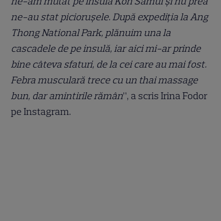
ne-am mutat pe insula Koh Samui și nu prea
ne-au stat piciorușele. După expediția la Ang
Thong National Park, plănuim una la
cascadele de pe insulă, iar aici mi-ar prinde
bine câteva sfaturi, de la cei care au mai fost.
Febra musculară trece cu un thai massage
bun, dar amintirile rămân
”, a scris Irina Fodor
pe Instagram.