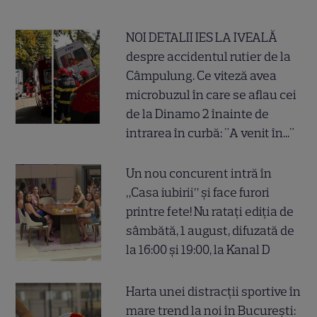
NOI DETALII IES LA IVEALĂ
despre accidentul rutier de la
Câmpulung. Ce viteză avea
microbuzul în care se aflau cei
de la Dinamo 2 înainte de
intrarea în curbă: "A venit în..."
Un nou concurent intră în
„Casa iubirii” și face furori
printre fete! Nu ratați ediția de
sâmbătă, 1 august, difuzată de
la 16:00 și 19:00, la Kanal D
Harta unei distracții sportive în
mare trend la noi în București: