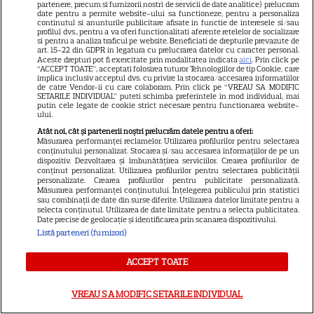
partenere, precum si furnizorii nostri de servicii de date analitice) prelucram
5
criminali după ce mănâncă
date pentru a permite website-ului sa functioneze, pentru a personaliza
continutul si anunturile publicitare afisate in functie de interesele si/sau
înghețată
profilul dvs., pentru a va oferi functionalitati aferente retelelor de socializare
si pentru a analiza traficul pe website. Beneficiati de drepturile prevazute de
art. 15-22 din GDPR in legatura cu prelucrarea datelor cu caracter personal.
Aceste drepturi pot fi exercitate prin modalitatea indicata
aici
. Prin click pe
VEDETE STRĂINE
“ACCEPT TOATE”, acceptati folosirea tuturor Tehnologiilor de tip Cookie, care
implica inclusiv acceptul dvs. cu privire la stocarea/accesarea informatiilor
„Povestea peștelui posac”,
de catre Vendor-ii cu care colaboram. Prin click pe “VREAU SA MODIFIC
SETARILE INDIVIDUAL” puteti schimba preferintele in mod individual, mai
aventura animată inspirată
putin cele legate de cookie strict necesare pentru functionarea website-
ului.
dintr-un bestseller The New
Atât noi, cât și partenerii noștri prelucrăm datele pentru a oferi:
11
York Times, ajunge în
Măsurarea performanței reclamelor. Utilizarea profilurilor pentru selectarea
cinematografe pe 7 august
conținutului personalizat. Stocarea și/sau accesarea informațiilor de pe un
dispozitiv. Dezvoltarea și îmbunătățirea serviciilor. Crearea profilurilor de
conținut personalizat. Utilizarea profilurilor pentru selectarea publicității
personalizate. Crearea profilurilor pentru publicitate personalizată.
NETFLIX
Măsurarea performanței conținutului. Înțelegerea publicului prin statistici
sau combinații de date din surse diferite. Utilizarea datelor limitate pentru a
selecta conținutul. Utilizarea de date limitate pentru a selecta publicitatea.
Noutăți Netflix în august 2026:
Date precise de geolocație și identificarea prin scanarea dispozitivului.
Robert De Niro, „Nosferatu” și
Listă parteneri (furnizori)
noile sezoane din „Outer
16
Banks” și „Un veac de
ACCEPT TOATE
singurătate”
VREAU SA MODIFIC SETARILE INDIVIDUAL