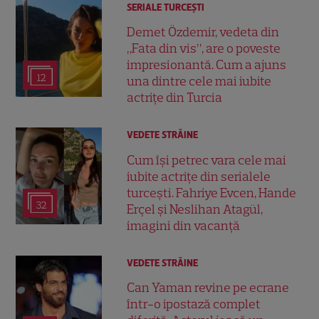
SERIALE TURCEŞTI
Demet Özdemir, vedeta din
„Fata din vis”, are o poveste
impresionantă. Cum a ajuns
12
una dintre cele mai iubite
actrițe din Turcia
VEDETE STRĂINE
Cum își petrec vara cele mai
iubite actrițe din serialele
turcești. Fahriye Evcen, Hande
32
Erçel și Neslihan Atagül,
imagini din vacanță
VEDETE STRĂINE
Can Yaman revine pe ecrane
într-o ipostază complet