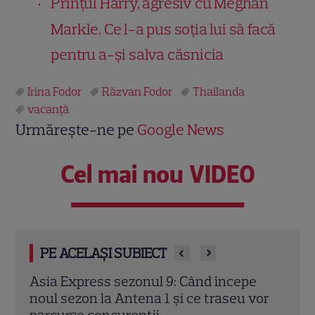
Prințul Harry, agresiv cu Meghan
Markle. Ce l-a pus soția lui să facă
pentru a-și salva căsnicia
Irina Fodor
Răzvan Fodor
Thailanda
vacanţă
Urmărește-ne pe
Google News
Cel mai nou VIDEO
PE ACELAȘI SUBIECT
e
Irina Fodor, despre secretele din spatele
Secr
vor
unei familii perfecte. Cine impune
Irin
regulile și cine joacă rolul „polițistului
să o