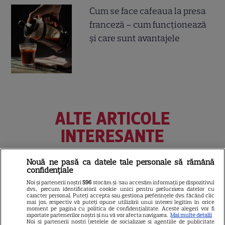
Cum se face cafeaua la presa
franceză – cum funcționează
și care sunt avantajele
ALTE ARTICOLE
INTERESANTE
Nouă ne pasă ca datele tale personale să rămână
confidențiale
CINEMA
Noi și partenerii noștri
596
stocăm și/sau accesăm informații pe dispozitivul
dvs., precum identificatorii cookie unici pentru prelucrarea datelor cu
caracter personal. Puteți accepta sau gestiona preferințele dvs. făcând clic
Eli Roth revine cu „Omul cu
mai jos, respectiv vă puteți opune utilizării unui interes legitim în orice
înghețata mortală”. Filmul
moment pe pagina cu politica de confidențialitate. Aceste alegeri vor fi
raportate partenerilor noștri și nu vă vor afecta navigarea.
Mai multe detalii
horror în care copiii devin
Noi si partenerii nostri (retelele de socializare si agentiile de publicitate