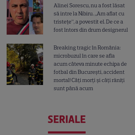
Alinei Sorescu, nu a fost lăsat
să intre la Nibiru. „Am aflat cu
tristețe”, a povestit el. De ce a
fost întors din drum designerul
Breaking tragic în România:
microbuzul în care se afla
acum câteva minute echipa de
fotbal din București, accident
mortal! Câți morți și câți răniți
sunt până acum
SERIALE