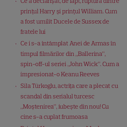
Ce a declanșat, de fapt, ruptura dintre
prințul Harry și prințul William. Cum
a fost umilit Ducele de Sussex de
fratele lui
Ce i s-a întâmplat Anei de Armas în
timpul filmărilor din „Ballerina”,
spin-off-ul seriei „John Wick”. Cum a
impresionat-o Keanu Reeves
Sila Türkoglu, actrița care a plecat cu
scandal din serialul turcesc
„Moștenirea”, iubește din nou! Cu
cine s-a cuplat frumoasa