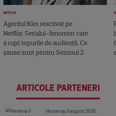
NETFLIX
S
Agentul Kim reactivat pe
Netflix: Serialul-fenomen care
a rupt topurile de audiență. Ce
șanse sunt pentru Sezonul 2
ARTICOLE PARTENERI
Horoscop 3 august 2026.