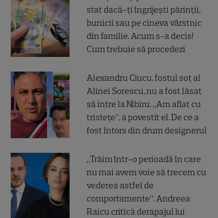
stat dacă-ți îngrijești părinții,
bunicii sau pe cineva vârstnic
din familie. Acum s-a decis!
Cum trebuie să procedezi
Alexandru Ciucu, fostul soț al
Alinei Sorescu, nu a fost lăsat
să intre la Nibiru. „Am aflat cu
tristețe”, a povestit el. De ce a
fost întors din drum designerul
„Trăim într-o perioadă în care
nu mai avem voie să trecem cu
vederea astfel de
comportamente”. Andreea
Raicu critică derapajul lui