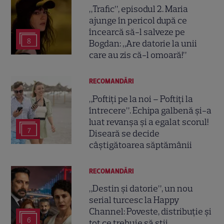
„Trafic”, episodul 2. Maria
ajunge în pericol după ce
încearcă să-l salveze pe
8
Bogdan: „Are datorie la unii
care au zis că-l omoară!”
RECOMANDĂRI
„Poftiți pe la noi – Poftiți la
întrecere”. Echipa galbenă și-a
luat revanșa și a egalat scorul!
7
Diseară se decide
câștigătoarea săptămânii
RECOMANDĂRI
„Destin și datorie”, un nou
serial turcesc la Happy
Channel: Poveste, distribuție și
6
tot ce trebuie să știi