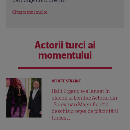
bun”
Citeș
Citește mai multe
Actorii turci ai
momentului
VEDETE STRĂINE
Halit Ergenç s-a lansat în
afaceri la Londra: Actorul din
„Suleyman Magnificul” a
deschis o rețea de plăcintării
turcești