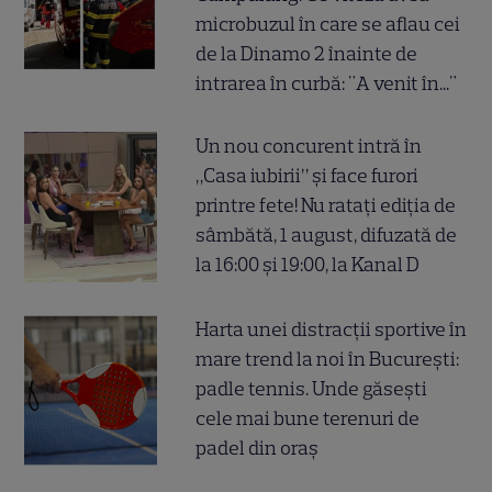
microbuzul în care se aflau cei
de la Dinamo 2 înainte de
intrarea în curbă: "A venit în..."
Un nou concurent intră în
„Casa iubirii” și face furori
printre fete! Nu ratați ediția de
sâmbătă, 1 august, difuzată de
la 16:00 și 19:00, la Kanal D
Harta unei distracții sportive în
mare trend la noi în București:
padle tennis. Unde găsești
cele mai bune terenuri de
padel din oraș