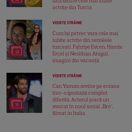
una dintre cele mai iubite
actrițe din Turcia
VEDETE STRĂINE
Cum își petrec vara cele mai
iubite actrițe din serialele
turcești. Fahriye Evcen, Hande
32
Erçel și Neslihan Atagül,
imagini din vacanță
VEDETE STRĂINE
Can Yaman revine pe ecrane
într-o ipostază complet
diferită. Actorul joacă un
31
avocat în noul serial „Bro”,
filmat în Italia