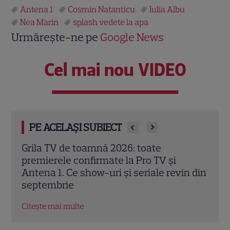
Antena 1
Cosmin Natanticu
Iulia Albu
Nea Marin
splash vedete la apa
Urmărește-ne pe
Google News
Cel mai nou VIDEO
PE ACELAȘI SUBIECT
Trei cupluri revin la „Insula Iubirii –
Iuli
Reuniuni”. Ce se întâmplă când se
din 
n din
întâlnesc din nou cu Radu Vâlcan
spun
mobil
Citește mai multe
Citeș