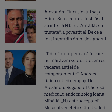
Alexandru Ciucu, fostul soț al
Alinei Sorescu, nu a fost lăsat
să intre la Nibiru. „Am aflat cu
tristețe”, a povestit el. De ce a
fost întors din drum designerul
„Trăim într-o perioadă în care
nu mai avem voie să trecem cu
vederea astfel de
comportamente”. Andreea
Raicu critică derapajul lui
Alexandru Rogobete la adresa
medicului endocrinolog Ioana
Mihăilă: „Nu este acceptabil”.
Mesajul vedetei a stârnit valuri