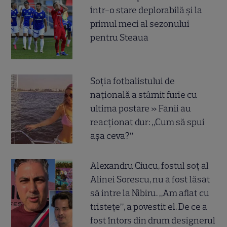
într-o stare deplorabilă și la
primul meci al sezonului
pentru Steaua
Soția fotbalistului de
națională a stârnit furie cu
ultima postare » Fanii au
reacționat dur: „Cum să spui
așa ceva?”
Alexandru Ciucu, fostul soț al
Alinei Sorescu, nu a fost lăsat
să intre la Nibiru. „Am aflat cu
tristețe”, a povestit el. De ce a
fost întors din drum designerul