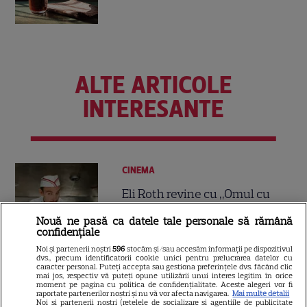
ALTE ARTICOLE
INTERESANTE
CINEMA
Eli Roth revine cu „Omul cu
înghețata mortală”. Filmul
Nouă ne pasă ca datele tale personale să rămână
horror în care copiii devin
confidențiale
5
criminali după ce mănâncă
Noi și partenerii noștri
596
stocăm și/sau accesăm informații pe dispozitivul
înghețată
dvs., precum identificatorii cookie unici pentru prelucrarea datelor cu
caracter personal. Puteți accepta sau gestiona preferințele dvs. făcând clic
mai jos, respectiv vă puteți opune utilizării unui interes legitim în orice
moment pe pagina cu politica de confidențialitate. Aceste alegeri vor fi
VEDETE STRĂINE
raportate partenerilor noștri și nu vă vor afecta navigarea.
Mai multe detalii
Noi si partenerii nostri (retelele de socializare si agentiile de publicitate