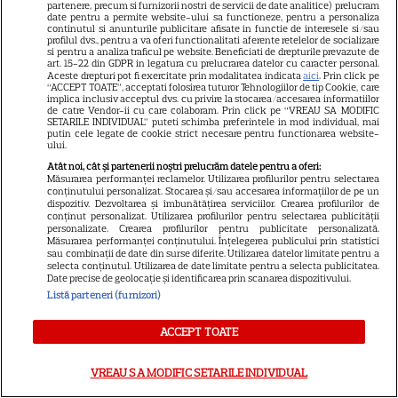
partenere, precum si furnizorii nostri de servicii de date analitice) prelucram
„Povestea peștelui posac”,
date pentru a permite website-ului sa functioneze, pentru a personaliza
continutul si anunturile publicitare afisate in functie de interesele si/sau
aventura animată inspirată
profilul dvs., pentru a va oferi functionalitati aferente retelelor de socializare
dintr-un bestseller The New
si pentru a analiza traficul pe website. Beneficiati de drepturile prevazute de
art. 15-22 din GDPR in legatura cu prelucrarea datelor cu caracter personal.
11
York Times, ajunge în
Aceste drepturi pot fi exercitate prin modalitatea indicata
aici
. Prin click pe
“ACCEPT TOATE”, acceptati folosirea tuturor Tehnologiilor de tip Cookie, care
cinematografe pe 7 august
implica inclusiv acceptul dvs. cu privire la stocarea/accesarea informatiilor
de catre Vendor-ii cu care colaboram. Prin click pe “VREAU SA MODIFIC
SETARILE INDIVIDUAL” puteti schimba preferintele in mod individual, mai
putin cele legate de cookie strict necesare pentru functionarea website-
NETFLIX
ului.
Atât noi, cât și partenerii noștri prelucrăm datele pentru a oferi:
Noutăți Netflix în august 2026:
Măsurarea performanței reclamelor. Utilizarea profilurilor pentru selectarea
Robert De Niro, „Nosferatu” și
conținutului personalizat. Stocarea și/sau accesarea informațiilor de pe un
dispozitiv. Dezvoltarea și îmbunătățirea serviciilor. Crearea profilurilor de
noile sezoane din „Outer
conținut personalizat. Utilizarea profilurilor pentru selectarea publicității
16
personalizate. Crearea profilurilor pentru publicitate personalizată.
Banks” și „Un veac de
Măsurarea performanței conținutului. Înțelegerea publicului prin statistici
singurătate”
sau combinații de date din surse diferite. Utilizarea datelor limitate pentru a
selecta conținutul. Utilizarea de date limitate pentru a selecta publicitatea.
Date precise de geolocație și identificarea prin scanarea dispozitivului.
Listă parteneri (furnizori)
VEDETE STRĂINE
Sean Astin din „Stăpânul
ACCEPT TOATE
Inelelor” a fost nevoit să își
vândă casa din cauza
VREAU SA MODIFIC SETARILE INDIVIDUAL
14
salariului mic: Câți bani a