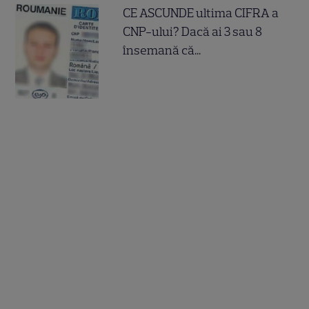
CE ASCUNDE ultima CIFRA a
CNP-ului? Dacă ai 3 sau 8
însemană că...