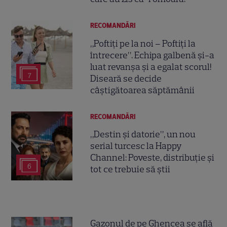
RECOMANDĂRI
„Poftiți pe la noi – Poftiți la
întrecere”. Echipa galbenă și-a
luat revanșa și a egalat scorul!
7
Diseară se decide
câștigătoarea săptămânii
RECOMANDĂRI
„Destin și datorie”, un nou
serial turcesc la Happy
Channel: Poveste, distribuție și
6
tot ce trebuie să știi
Gazonul de pe Ghencea se află