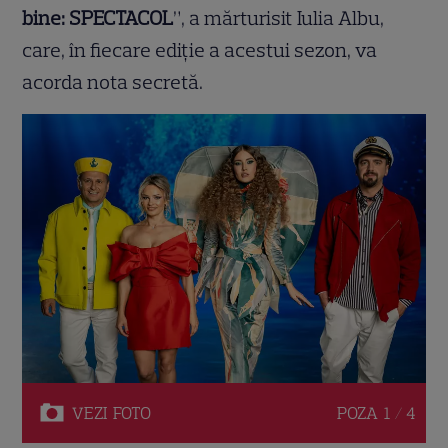
bine: SPECTACOL
”, a mărturisit Iulia Albu,
care, în fiecare ediție a acestui sezon, va
acorda nota secretă.
VEZI
FOTO
POZA
1 / 4