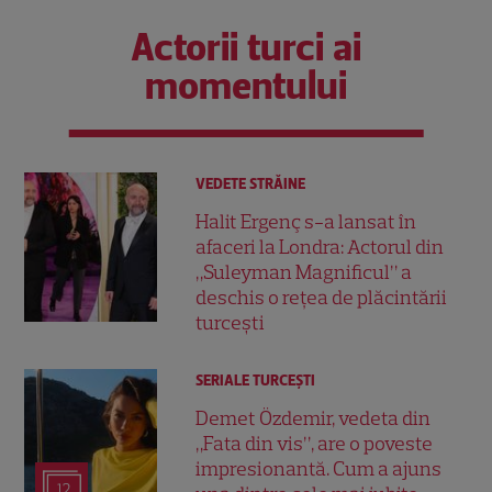
Actorii turci ai
momentului
VEDETE STRĂINE
Halit Ergenç s-a lansat în
afaceri la Londra: Actorul din
„Suleyman Magnificul” a
deschis o rețea de plăcintării
turcești
SERIALE TURCEŞTI
Demet Özdemir, vedeta din
„Fata din vis”, are o poveste
impresionantă. Cum a ajuns
12