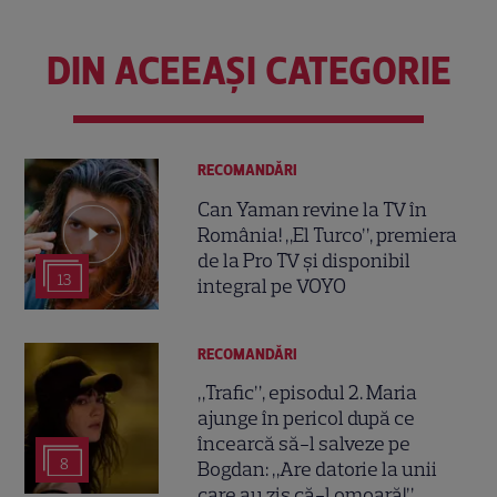
DIN ACEEAȘI CATEGORIE
RECOMANDĂRI
Can Yaman revine la TV în
România! „El Turco”, premiera
de la Pro TV și disponibil
13
integral pe VOYO
RECOMANDĂRI
„Trafic”, episodul 2. Maria
ajunge în pericol după ce
încearcă să-l salveze pe
8
Bogdan: „Are datorie la unii
care au zis că-l omoară!”