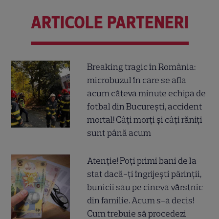
ARTICOLE PARTENERI
Breaking tragic în România:
microbuzul în care se afla
acum câteva minute echipa de
fotbal din București, accident
mortal! Câți morți și câți răniți
sunt până acum
Atenție! Poți primi bani de la
stat dacă-ți îngrijești părinții,
bunicii sau pe cineva vârstnic
din familie. Acum s-a decis!
Cum trebuie să procedezi