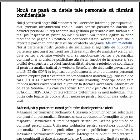
sunt până acum
Nouă ne pasă ca datele tale personale să rămână
confidențiale
Atenție! Poți primi bani de la
Noi și partenerii noștri
596
stocăm și/sau accesăm informații pe dispozitivul
stat dacă-ți îngrijești părinții,
dvs., precum identificatorii cookie unici pentru prelucrarea datelor cu
caracter personal. Puteți accepta sau gestiona preferințele dvs. făcând clic
bunicii sau pe cineva vârstnic
mai jos, respectiv vă puteți opune utilizării unui interes legitim în orice
moment pe pagina cu politica de confidențialitate. Aceste alegeri vor fi
din familie. Acum s-a decis!
raportate partenerilor noștri și nu vă vor afecta navigarea.
Mai multe detalii
Noi si partenerii nostri (retelele de socializare si agentiile de publicitate
Cum trebuie să procedezi
partenere, precum si furnizorii nostri de servicii de date analitice) prelucram
date pentru a permite website-ului sa functioneze, pentru a personaliza
continutul si anunturile publicitare afisate in functie de interesele si/sau
profilul dvs., pentru a va oferi functionalitati aferente retelelor de socializare
si pentru a analiza traficul pe website. Beneficiati de drepturile prevazute de
Jorge, revoltat după ce și-a
art. 15-22 din GDPR in legatura cu prelucrarea datelor cu caracter personal.
Aceste drepturi pot fi exercitate prin modalitatea indicata
aici
. Prin click pe
găsit apartamentul de la mare
“ACCEPT TOATE”, acceptati folosirea tuturor Tehnologiilor de tip Cookie, care
implica inclusiv acceptul dvs. cu privire la stocarea/accesarea informatiilor
devastat. Ce au lăsat în urmă
de catre Vendor-ii cu care colaboram. Prin click pe “VREAU SA MODIFIC
SETARILE INDIVIDUAL” puteti schimba preferintele in mod individual, mai
turiștii este strigător la Cer
putin cele legate de cookie strict necesare pentru functionarea website-
ului.
Atât noi, cât și partenerii noștri prelucrăm datele pentru a oferi:
Măsurarea performanței reclamelor. Utilizarea profilurilor pentru selectarea
conținutului personalizat. Stocarea și/sau accesarea informațiilor de pe un
dispozitiv. Dezvoltarea și îmbunătățirea serviciilor. Crearea profilurilor de
Fiul Deei și al lui Dinu Maxer a
conținut personalizat. Utilizarea profilurilor pentru selectarea publicității
personalizate. Crearea profilurilor pentru publicitate personalizată.
intrat la un liceu de renume
Măsurarea performanței conținutului. Înțelegerea publicului prin statistici
din București. Andreas, admis
sau combinații de date din surse diferite. Utilizarea datelor limitate pentru a