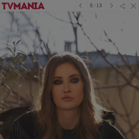
5
/
13