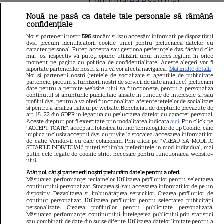
Continuarea e șah mat
Nouă ne pasă ca datele tale personale să rămână
confidențiale
Gata, e oficial! Ce salariu are
Noi și partenerii noștri
596
stocăm și/sau accesăm informații pe dispozitivul
Mirabela Grădinaru, dar asta
dvs., precum identificatorii cookie unici pentru prelucrarea datelor cu
caracter personal. Puteți accepta sau gestiona preferințele dvs. făcând clic
nu e tot! Surpriza uriașă din
mai jos, respectiv vă puteți opune utilizării unui interes legitim în orice
moment pe pagina cu politica de confidențialitate. Aceste alegeri vor fi
declarația de avere! Da, scrie
raportate partenerilor noștri și nu vă vor afecta navigarea.
Mai multe detalii
Noi si partenerii nostri (retelele de socializare si agentiile de publicitate
negru pe alb! O cheamă…
partenere, precum si furnizorii nostri de servicii de date analitice) prelucram
date pentru a permite website-ului sa functioneze, pentru a personaliza
continutul si anunturile publicitare afisate in functie de interesele si/sau
profilul dvs., pentru a va oferi functionalitati aferente retelelor de socializare
si pentru a analiza traficul pe website. Beneficiati de drepturile prevazute de
Jorge, revoltat după ce și-a
art. 15-22 din GDPR in legatura cu prelucrarea datelor cu caracter personal.
Aceste drepturi pot fi exercitate prin modalitatea indicata
aici
. Prin click pe
găsit apartamentul de la mare
“ACCEPT TOATE”, acceptati folosirea tuturor Tehnologiilor de tip Cookie, care
implica inclusiv acceptul dvs. cu privire la stocarea/accesarea informatiilor
devastat. Ce au lăsat în urmă
de catre Vendor-ii cu care colaboram. Prin click pe “VREAU SA MODIFIC
SETARILE INDIVIDUAL” puteti schimba preferintele in mod individual, mai
turiștii este strigător la Cer
putin cele legate de cookie strict necesare pentru functionarea website-
ului.
Atât noi, cât și partenerii noștri prelucrăm datele pentru a oferi:
Măsurarea performanței reclamelor. Utilizarea profilurilor pentru selectarea
conținutului personalizat. Stocarea și/sau accesarea informațiilor de pe un
dispozitiv. Dezvoltarea și îmbunătățirea serviciilor. Crearea profilurilor de
Fiul Deei și al lui Dinu Maxer a
conținut personalizat. Utilizarea profilurilor pentru selectarea publicității
personalizate. Crearea profilurilor pentru publicitate personalizată.
intrat la un liceu de renume
Măsurarea performanței conținutului. Înțelegerea publicului prin statistici
din București. Andreas, admis
sau combinații de date din surse diferite. Utilizarea datelor limitate pentru a