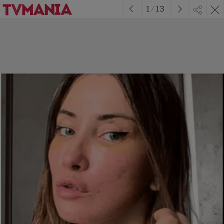
1
/
13