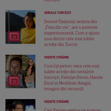
SERIALE TURCEŞTI
Demet Özdemir, vedeta din
„Fata din vis”, are o poveste
impresionantă. Cum a ajuns
12
una dintre cele mai iubite
actrițe din Turcia
VEDETE STRĂINE
Cum își petrec vara cele mai
iubite actrițe din serialele
turcești. Fahriye Evcen, Hande
32
Erçel și Neslihan Atagül,
imagini din vacanță
VEDETE STRĂINE
Can Yaman revine pe ecrane