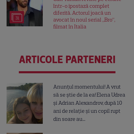
într-o ipostază complet
diferită. Actorul joacă un
31
avocat în noul serial „Bro”,
filmat în Italia
ARTICOLE PARTENERI
Anunțul momentului! A vrut
să se știe de la ea! Elena Udrea
și Adrian Alexandrov, după 10
ani de relație și un copil rupt
din soare au...