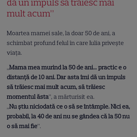
dă un impuls să trăiesc mai
mult acum”
Moartea mamei sale, la doar 50 de ani, a
schimbat profund felul în care Iulia privește
viața.
„
Mama mea murind la 50 de ani… practic e o
distanță de 10 ani. Dar asta îmi dă un impuls
să trăiesc mai mult acum, să trăiesc
momentul ăsta
”, a mărturisit ea.
„
Nu știu niciodată ce o să se întâmple. Nici ea,
probabil, la 40 de ani nu se gândea că la 50 nu
o să mai fie
”.