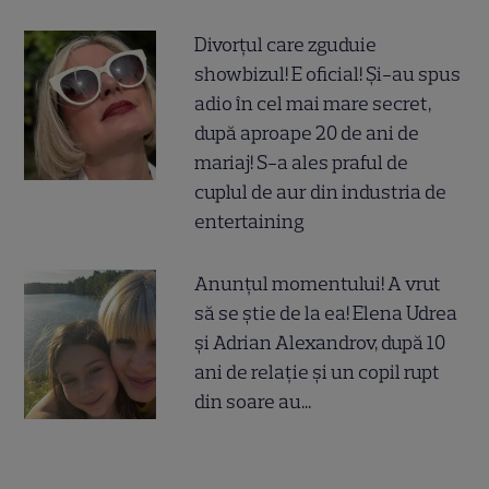
Divorțul care zguduie
showbizul! E oficial! Și-au spus
adio în cel mai mare secret,
după aproape 20 de ani de
mariaj! S-a ales praful de
cuplul de aur din industria de
entertaining
Anunțul momentului! A vrut
să se știe de la ea! Elena Udrea
și Adrian Alexandrov, după 10
ani de relație și un copil rupt
din soare au...