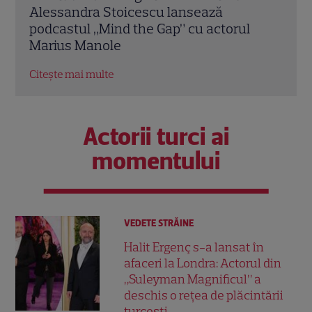
despre divorț la podcastul lui Teo
List
Trandafir: „Aveam sentimentul că nu
Citeș
sunt capabilă să fiu mamă”
Citește mai multe
Actorii turci ai
momentului
VEDETE STRĂINE
Halit Ergenç s-a lansat în
afaceri la Londra: Actorul din
„Suleyman Magnificul” a
deschis o rețea de plăcintării
turcești