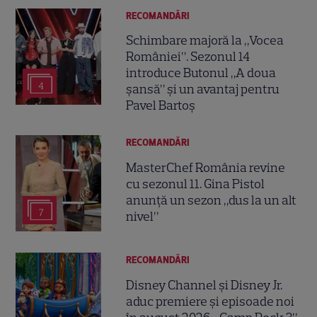
RECOMANDĂRI
Schimbare majoră la „Vocea
României”. Sezonul 14
introduce Butonul „A doua
4
șansă” și un avantaj pentru
Pavel Bartoș
RECOMANDĂRI
MasterChef România revine
cu sezonul 11. Gina Pistol
anunță un sezon „dus la un alt
7
nivel”
RECOMANDĂRI
Disney Channel și Disney Jr.
aduc premiere și episoade noi