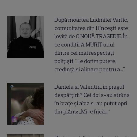
După moartea Ludmilei Vartic,
comunitatea din Hîncești este
lovită de O NOUĂ TRAGEDIE. În
ce condiții A MURIT unul
dintre cei mai respectați
polițiști: "Le dorim putere,
credință și alinare pentru a..."
Daniela și Valentin, în pragul
despărțirii? Cei doi s-au strâns
în brațe și abia s-au putut opri
din plâns: „Mi-e frică...”