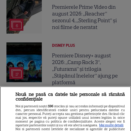
Premierele Prime Video din
august 2026: „Reacher”
sezonul 4, „Sterling Point” și
6
noi filme de neratat
DISNEY PLUS
Premiere Disney+ august
2026: „Camp Rock 3”,
„Futurama” și trilogia
17
„Stăpânul Inelelor” ajung pe
platformă
Nouă ne pasă ca datele tale personale să rămână
DISNEY PLUS
confidențiale
Noi și partenerii noștri
596
stocăm și/sau accesăm informații pe dispozitivul
Premiere de neratat pe Netflix,
dvs., precum identificatorii cookie unici pentru prelucrarea datelor cu
Disney+ și SkyShowtime în
caracter personal. Puteți accepta sau gestiona preferințele dvs. făcând clic
mai jos, respectiv vă puteți opune utilizării unui interes legitim în orice
august: seriale noi, filme de
moment pe pagina cu politica de confidențialitate. Aceste alegeri vor fi
raportate partenerilor noștri și nu vă vor afecta navigarea.
Mai multe detalii
15
colecție și vedete de top
Noi si partenerii nostri (retelele de socializare si agentiile de publicitate