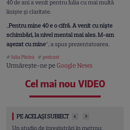
40 de ani a venit pentru Iulia cu mai multă
liniște și claritate.
„
Pentru mine 40 e o cifră. A venit cu niște
schimbări, la nivel mental mai ales. M-am
așezat cu mine
”, a spus prezentatoarea.
Iulia Pârlea
podcast
Urmărește-ne pe
Google News
Cel mai nou VIDEO
PE ACELAȘI SUBIECT
Daciana Sârbu, confesiuni dureroase
Ce c