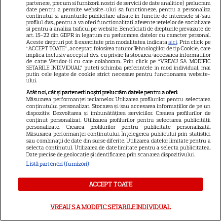
partenere, precum si furnizorii nostri de servicii de date analitice) prelucram
date pentru a permite website-ului sa functioneze, pentru a personaliza
continutul si anunturile publicitare afisate in functie de interesele si/sau
profilul dvs., pentru a va oferi functionalitati aferente retelelor de socializare
CINEMA
si pentru a analiza traficul pe website. Beneficiati de drepturile prevazute de
art. 15-22 din GDPR in legatura cu prelucrarea datelor cu caracter personal.
Eli Roth revine cu „Omul cu
Aceste drepturi pot fi exercitate prin modalitatea indicata
aici
. Prin click pe
“ACCEPT TOATE”, acceptati folosirea tuturor Tehnologiilor de tip Cookie, care
înghețata mortală”. Filmul
implica inclusiv acceptul dvs. cu privire la stocarea/accesarea informatiilor
de catre Vendor-ii cu care colaboram. Prin click pe “VREAU SA MODIFIC
horror în care copiii devin
SETARILE INDIVIDUAL” puteti schimba preferintele in mod individual, mai
putin cele legate de cookie strict necesare pentru functionarea website-
5
criminali după ce mănâncă
ului.
înghețată
Atât noi, cât și partenerii noștri prelucrăm datele pentru a oferi:
Măsurarea performanței reclamelor. Utilizarea profilurilor pentru selectarea
conținutului personalizat. Stocarea și/sau accesarea informațiilor de pe un
dispozitiv. Dezvoltarea și îmbunătățirea serviciilor. Crearea profilurilor de
VEDETE STRĂINE
conținut personalizat. Utilizarea profilurilor pentru selectarea publicității
personalizate. Crearea profilurilor pentru publicitate personalizată.
„Povestea peștelui posac”,
Măsurarea performanței conținutului. Înțelegerea publicului prin statistici
sau combinații de date din surse diferite. Utilizarea datelor limitate pentru a
aventura animată inspirată
selecta conținutul. Utilizarea de date limitate pentru a selecta publicitatea.
dintr-un bestseller The New
Date precise de geolocație și identificarea prin scanarea dispozitivului.
11
York Times, ajunge în
Listă parteneri (furnizori)
cinematografe pe 7 august
ACCEPT TOATE
NETFLIX
VREAU SA MODIFIC SETARILE INDIVIDUAL
Noutăți Netflix în august 2026: