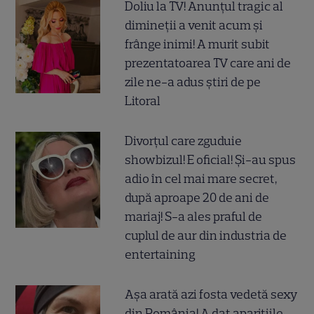
Doliu la TV! Anunțul tragic al
dimineții a venit acum și
frânge inimi! A murit subit
prezentatoarea TV care ani de
zile ne-a adus știri de pe
Litoral
Divorțul care zguduie
showbizul! E oficial! Și-au spus
adio în cel mai mare secret,
după aproape 20 de ani de
mariaj! S-a ales praful de
cuplul de aur din industria de
entertaining
Așa arată azi fosta vedetă sexy
din România! A dat aparițiile