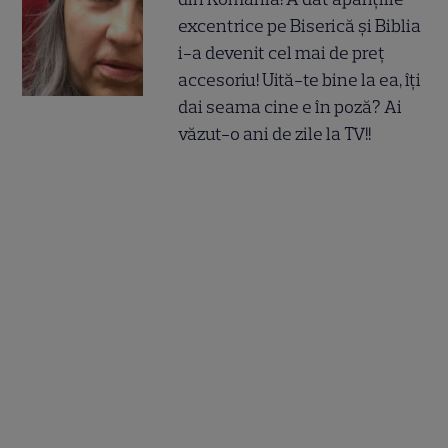
excentrice pe Biserică și Biblia
i-a devenit cel mai de preț
accesoriu! Uită-te bine la ea, îți
dai seama cine e în poză? Ai
văzut-o ani de zile la TV!!