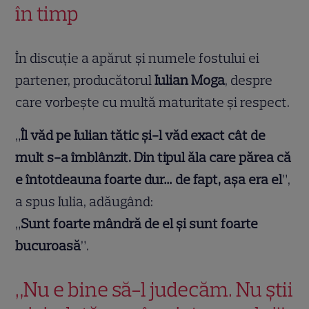
în timp
În discuție a apărut și numele fostului ei
partener, producătorul
Iulian Moga
, despre
care vorbește cu multă maturitate și respect.
„
Îl văd pe Iulian tătic și-l văd exact cât de
mult s-a îmblânzit. Din tipul ăla care părea că
e întotdeauna foarte dur… de fapt, așa era el
”,
a spus Iulia, adăugând:
„
Sunt foarte mândră de el și sunt foarte
bucuroasă
”.
„Nu e bine să-l judecăm. Nu știi