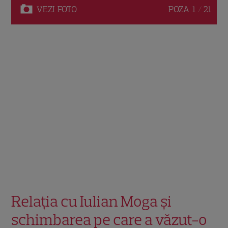
VEZI
FOTO
POZA
1 / 21
Relația cu Iulian Moga și
schimbarea pe care a văzut-o