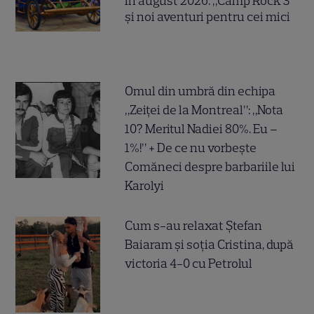
în august 2026. „Camp Rock 3”
și noi aventuri pentru cei mici
Omul din umbră din echipa
„Zeiței de la Montreal”: „Nota
10? Meritul Nadiei 80%. Eu –
1%!” + De ce nu vorbește
Comăneci despre barbariile lui
Karolyi
Cum s-au relaxat Ștefan
Baiaram și soția Cristina, după
victoria 4-0 cu Petrolul