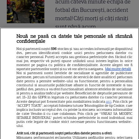
acum câteva minute echipa de
fotbal din București, accident
mortal! Câți morți și câți răniți
sunt până acum
Nouă ne pasă ca datele tale personale să rămână
confidențiale
Atenție! Poți primi bani de la
Noi și partenerii noștri
596
stocăm și/sau accesăm informații pe dispozitivul
stat dacă-ți îngrijești părinții,
dvs., precum identificatorii cookie unici pentru prelucrarea datelor cu
caracter personal. Puteți accepta sau gestiona preferințele dvs. făcând clic
bunicii sau pe cineva vârstnic
mai jos, respectiv vă puteți opune utilizării unui interes legitim în orice
moment pe pagina cu politica de confidențialitate. Aceste alegeri vor fi
din familie. Acum s-a decis!
raportate partenerilor noștri și nu vă vor afecta navigarea.
Mai multe detalii
Noi si partenerii nostri (retelele de socializare si agentiile de publicitate
Cum trebuie să procedezi
partenere, precum si furnizorii nostri de servicii de date analitice) prelucram
date pentru a permite website-ului sa functioneze, pentru a personaliza
continutul si anunturile publicitare afisate in functie de interesele si/sau
profilul dvs., pentru a va oferi functionalitati aferente retelelor de socializare
si pentru a analiza traficul pe website. Beneficiati de drepturile prevazute de
Jorge, revoltat după ce și-a
art. 15-22 din GDPR in legatura cu prelucrarea datelor cu caracter personal.
Aceste drepturi pot fi exercitate prin modalitatea indicata
aici
. Prin click pe
găsit apartamentul de la mare
“ACCEPT TOATE”, acceptati folosirea tuturor Tehnologiilor de tip Cookie, care
implica inclusiv acceptul dvs. cu privire la stocarea/accesarea informatiilor
devastat. Ce au lăsat în urmă
de catre Vendor-ii cu care colaboram. Prin click pe “VREAU SA MODIFIC
SETARILE INDIVIDUAL” puteti schimba preferintele in mod individual, mai
turiștii este strigător la Cer
putin cele legate de cookie strict necesare pentru functionarea website-
ului.
Atât noi, cât și partenerii noștri prelucrăm datele pentru a oferi:
Măsurarea performanței reclamelor. Utilizarea profilurilor pentru selectarea