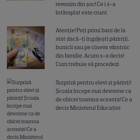
revenim din șoc! Ce i s-a
întâmplat este crunt
Atenție! Poți primi bani de la
stat dacă-ți îngrijești părinții,
bunicii sau pe cineva vârstnic
din familie. Acum s-a decis!
Cum trebuie să procedezi
Surpriză pentru elevi și părinți!
Școala începe mai devreme ca
de obicei toamna aceasta! Ce a
decis Ministerul Educației