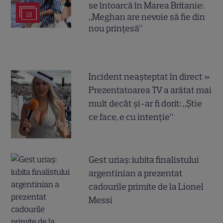
se întoarcă în Marea Britanie:
18
„Meghan are nevoie să fie din
nou prințesă”
Incident neașteptat în direct »
Prezentatoarea TV a arătat mai
mult decât și-ar fi dorit: „Știe
ce face, e cu intenție”
Gest uriaș: iubita finalistului
argentinian a prezentat
cadourile primite de la Lionel
Messi