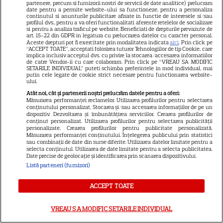
„Coborâre întunecată”:
partenere, precum si furnizorii nostri de servicii de date analitice) prelucram
date pentru a permite website-ului sa functioneze, pentru a personaliza
Producția claustrofobă de pe
continutul si anunturile publicitare afisate in functie de interesele si/sau
profilul dvs., pentru a va oferi functionalitati aferente retelelor de socializare
Prime Video ce nu trebuie
si pentru a analiza traficul pe website. Beneficiati de drepturile prevazute de
art. 15-22 din GDPR in legatura cu prelucrarea datelor cu caracter personal.
ratată
Aceste drepturi pot fi exercitate prin modalitatea indicata
aici
. Prin click pe
“ACCEPT TOATE”, acceptati folosirea tuturor Tehnologiilor de tip Cookie, care
implica inclusiv acceptul dvs. cu privire la stocarea/accesarea informatiilor
de catre Vendor-ii cu care colaboram. Prin click pe “VREAU SA MODIFIC
DISNEY PLUS
SETARILE INDIVIDUAL” puteti schimba preferintele in mod individual, mai
putin cele legate de cookie strict necesare pentru functionarea website-
Ce vedem pe streaming între
ului.
27 iulie și 2 august 2026:
Atât noi, cât și partenerii noștri prelucrăm datele pentru a oferi:
Măsurarea performanței reclamelor. Utilizarea profilurilor pentru selectarea
Diavolul se îmbracă de la Prada
conținutului personalizat. Stocarea și/sau accesarea informațiilor de pe un
18
2 pe Disney+ și mari noutăți
dispozitiv. Dezvoltarea și îmbunătățirea serviciilor. Crearea profilurilor de
conținut personalizat. Utilizarea profilurilor pentru selectarea publicității
Netflix
personalizate. Crearea profilurilor pentru publicitate personalizată.
Măsurarea performanței conținutului. Înțelegerea publicului prin statistici
sau combinații de date din surse diferite. Utilizarea datelor limitate pentru a
selecta conținutul. Utilizarea de date limitate pentru a selecta publicitatea.
NETFLIX
Date precise de geolocație și identificarea prin scanarea dispozitivului.
Listă parteneri (furnizori)
Josh Hartnett revine pe Netflix
în thrillerul „Below”! Noutăți
ACCEPT TOATE
majore despre premiile Emmy
și noul serial Dan Brown
VREAU SA MODIFIC SETARILE INDIVIDUAL