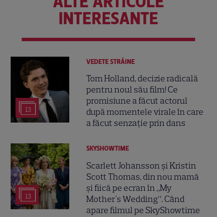
ALTE ARTICOLE
INTERESANTE
VEDETE STRĂINE
Tom Holland, decizie radicală
pentru noul său film! Ce
promisiune a făcut actorul
13
după momentele virale în care
a făcut senzație prin dans
SKYSHOWTIME
Scarlett Johansson și Kristin
Scott Thomas, din nou mamă
și fiică pe ecran în „My
13
Mother's Wedding”. Când
apare filmul pe SkyShowtime