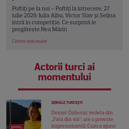
 27
Top 4 cele mai controversate ispite din
Andr
elina
istoria „Insula Iubirii”. Au schimbat
Iubi
complet destinul unor cupluri
rela
Citește mai multe
Citeș
Actorii turci ai
momentului
SERIALE TURCEŞTI
Demet Özdemir, vedeta din
„Fata din vis”, are o poveste
impresionantă. Cum a ajuns