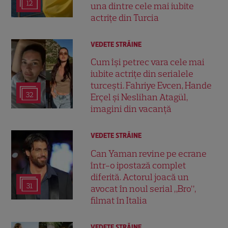
12
una dintre cele mai iubite
actrițe din Turcia
VEDETE STRĂINE
Cum își petrec vara cele mai
iubite actrițe din serialele
turcești. Fahriye Evcen, Hande
32
Erçel și Neslihan Atagül,
imagini din vacanță
VEDETE STRĂINE
Can Yaman revine pe ecrane
într-o ipostază complet
diferită. Actorul joacă un
31
avocat în noul serial „Bro”,
filmat în Italia
VEDETE STRĂINE