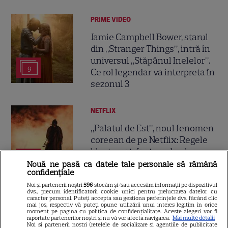
PRIME VIDEO
Jamie Campbell Bower, starul
din „Stranger Things”, intră în
universul „Stăpânul Inelelor”.
9
Ce rol legendar va interpreta în
sezonul 3
NETFLIX
„Palatul de Est”, noul fenomen
coreean de pe Netflix: Regele
blestemat, fantomele și
5
exorcistul care sfidează
Nouă ne pasă ca datele tale personale să rămână
confidențiale
moartea
Noi și partenerii noștri
596
stocăm și/sau accesăm informații pe dispozitivul
dvs., precum identificatorii cookie unici pentru prelucrarea datelor cu
caracter personal. Puteți accepta sau gestiona preferințele dvs. făcând clic
PRIME VIDEO
mai jos, respectiv vă puteți opune utilizării unui interes legitim în orice
moment pe pagina cu politica de confidențialitate. Aceste alegeri vor fi
Când „Fălci” se întâlnește cu
raportate partenerilor noștri și nu vă vor afecta navigarea.
Mai multe detalii
Noi si partenerii nostri (retelele de socializare si agentiile de publicitate