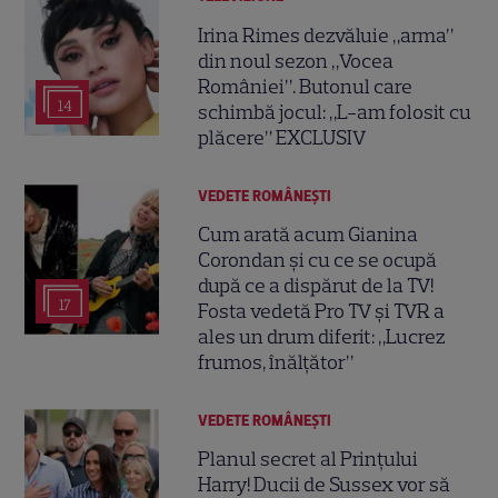
Irina Rimes dezvăluie „arma”
din noul sezon „Vocea
României”. Butonul care
14
schimbă jocul: „L-am folosit cu
plăcere” EXCLUSIV
VEDETE ROMÂNEŞTI
Cum arată acum Gianina
Corondan și cu ce se ocupă
după ce a dispărut de la TV!
17
Fosta vedetă Pro TV și TVR a
ales un drum diferit: „Lucrez
frumos, înălțător”
VEDETE ROMÂNEŞTI
Planul secret al Prințului
Harry! Ducii de Sussex vor să