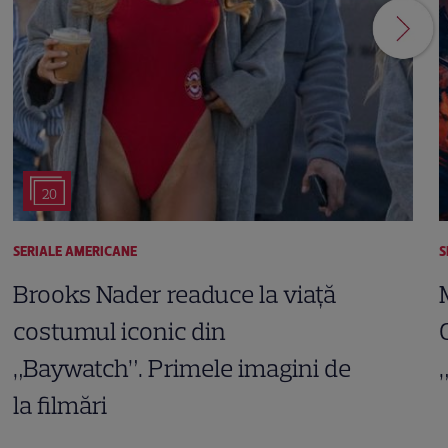
20
SERIALE AMERICANE
S
Brooks Nader readuce la viață
costumul iconic din
„Baywatch”. Primele imagini de
la filmări