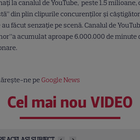
aţi la canalul de YouTube, peste 1.5 milioane, 
tă” din plin clipurile concuren
ț
ilor
ș
i câ
ș
tigător
 au făcut senza
ț
ie pe scenă. Canalul de YouTu
mor”a acumulat aproape 6.000.000 de minute 
onare.
ărește-ne pe
Google News
Cel mai nou VIDEO
PE ACELAȘI SUBIECT