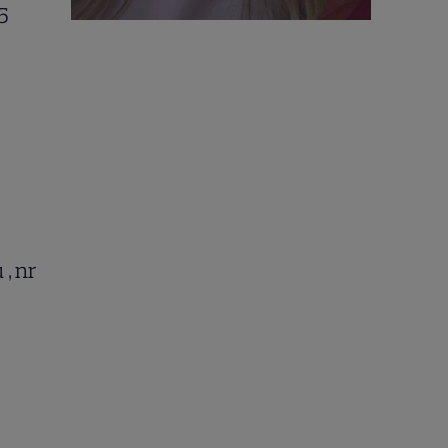
5
, nr