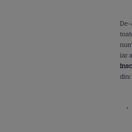
De-a
toa
nume
iar a
însc
din
: