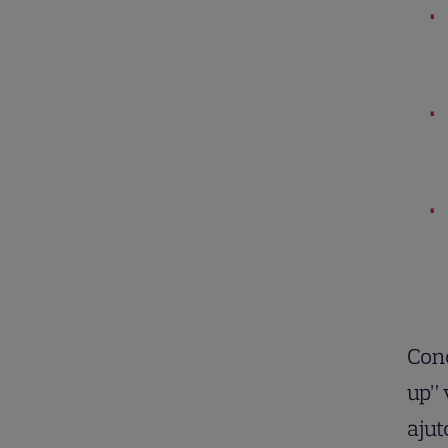
Con
up” 
ajut