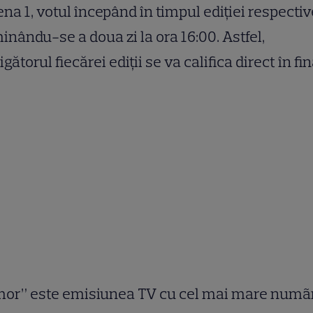
na 1, votul începând în timpul ediţiei respectiv
inându-se a doua zi la ora 16:00. Astfel,
igătorul fiecărei edi
ț
ii se va califica direct în fin
mor” este emisiunea TV cu cel mai mare numã