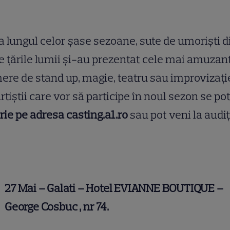
 lungul celor şase sezoane, sute de umori
ș
ti d
te
ț
ările lumii
ș
i-au prezentat cele mai amuzan
re de stand up, magie, teatru sau improviza
ț
i
rti
ș
tii care vor să participe în noul sezon se po
rie pe adresa casting.a1.ro
sau pot veni la audi
ț
27 Mai – Galati – Hotel EVIANNE BOUTIQUE –
George Cosbuc , nr 74.