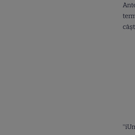
Ante
term
câşt
”iU