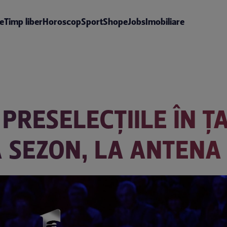
te
Timp liber
Horoscop
Sport
Shop
eJobs
Imobiliare
 PRESELECȚIILE ÎN Ț
 SEZON, LA ANTENA 