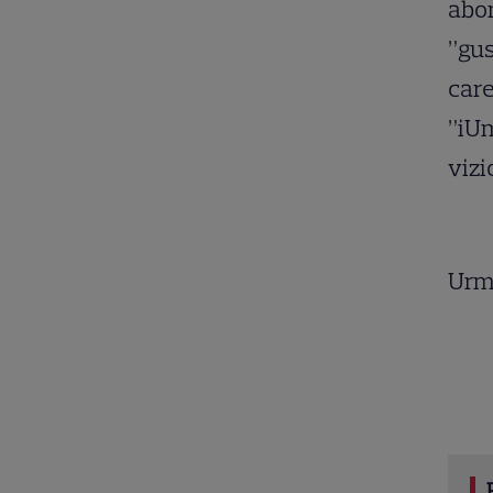
abon
”gus
care
”iU
vizi
Urm