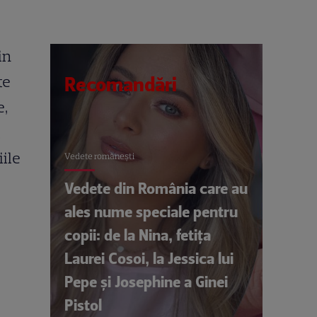
in
te
Recomandări
e,
t
iile
Vedete româneşti
Vedete din România care au
ales nume speciale pentru
copii: de la Nina, fetița
Laurei Cosoi, la Jessica lui
Pepe și Josephine a Ginei
Pistol