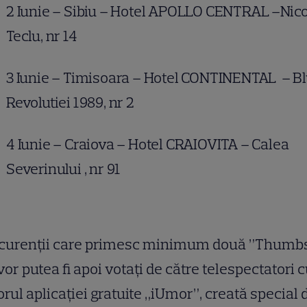
2 Iunie – Sibiu – Hotel APOLLO CENTRAL –Nic
Teclu, nr 14
3 Iunie – Timisoara – Hotel CONTINENTAL – B
Revolutiei 1989, nr 2
4 Iunie – Craiova – Hotel CRAIOVITA – Calea
Severinului , nr 91
curen
ț
ii care primesc minimum două ”Thumb
vor putea fi apoi votaţi de către telespectatori 
orul aplicaţiei gratuite „iUmor”, creată special 