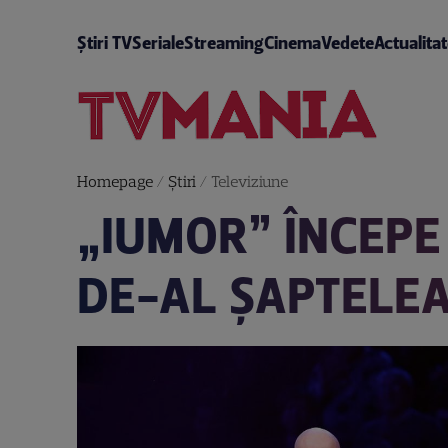
Știri TV
Seriale
Streaming
Cinema
Vedete
Actualita
Homepage
/
Știri
/
Televiziune
„IUMOR” ÎNCEPE
DE-AL ȘAPTELEA