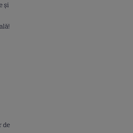
e şi
ală!
r de