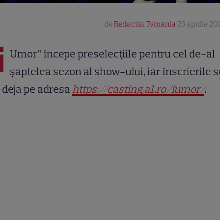
de
Redactia Tvmania
23 aprilie 20
i
Umor” începe preselecțiile pentru cel de-al
şaptelea sezon al show-ului, iar înscrierile s
 deja pe adresa
https://casting.a1.ro/iumor/
.