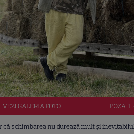
VEZI
GALERIA
FOTO
POZA
1 
 că schimbarea nu durează mult și inevitabilu