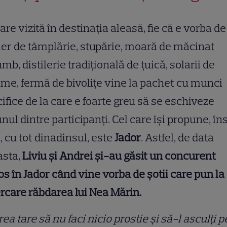
are vizită în destinația aleasă, fie că e vorba de
ier de tâmplărie, stupărie, moară de măcinat
mb, distilerie tradițională de țuică, solarii de
me, fermă de bivolițe vine la pachet cu munci
ifice de la care e foarte greu să se eschiveze
nul dintre participanți. Cel care își propune, îns
, cu tot dinadinsul, este
Jador
. Astfel, de data
asta,
Liviu și Andrei și-au găsit un concurent
os în Jador când vine vorba de șotii care pun la
rcare răbdarea lui Nea Mărin.
rea tare să nu faci nicio prostie și să-l asculți p