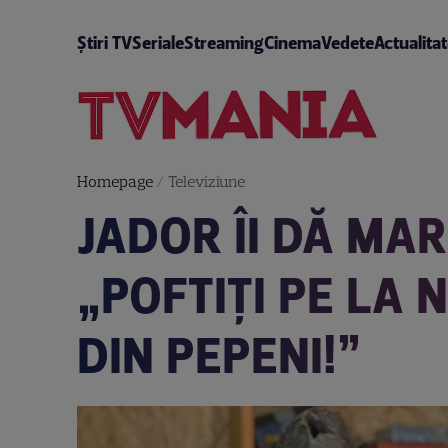
Știri TV
Seriale
Streaming
Cinema
Vedete
Actualita
Homepage
/
Televiziune
JADOR ÎI DĂ MAR
„POFTIȚI PE LA N
DIN PEPENI!”