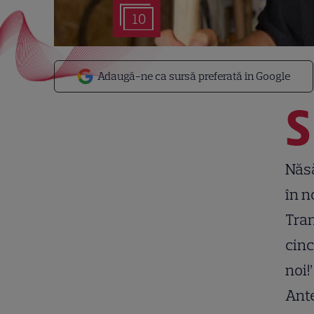
10
Adaugă-ne ca sursă preferată în Google
S
Năsă
în n
Tran
cinc
noi!
Ante