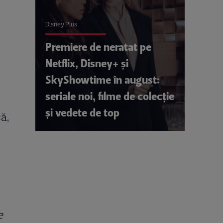
Disney Plus
Premiere de neratat pe
Netflix, Disney+ și
SkyShowtime în august:
seriale noi, filme de colecție
și vedete de top
ă,
e