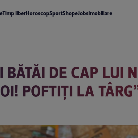
te
Timp liber
Horoscop
Sport
Shop
eJobs
Imobiliare
I BĂTĂI DE CAP LUI 
OI! POFTIȚI LA TÂRG