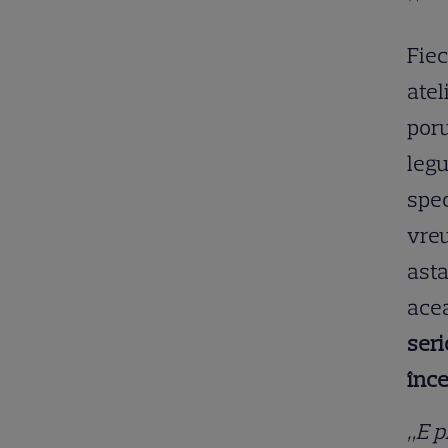
Fiec
atel
poru
legu
spec
vreu
asta
ace
seri
înce
„E p