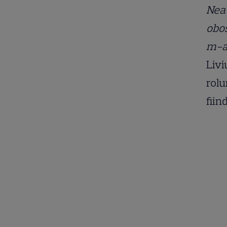
Nea 
obos
m-a
Livi
rolu
fiin