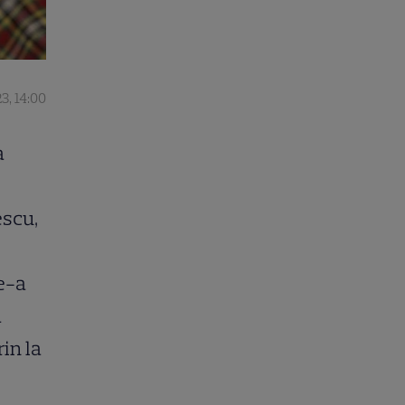
3, 14:00
a
escu,
e-a
a
rin la