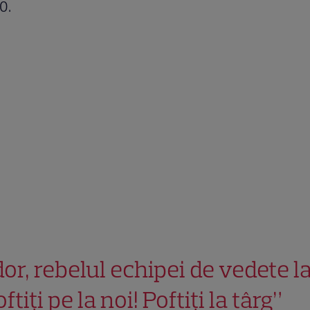
0.
dor, rebelul echipei de vedete l
ftiți pe la noi! Poftiți la târg”