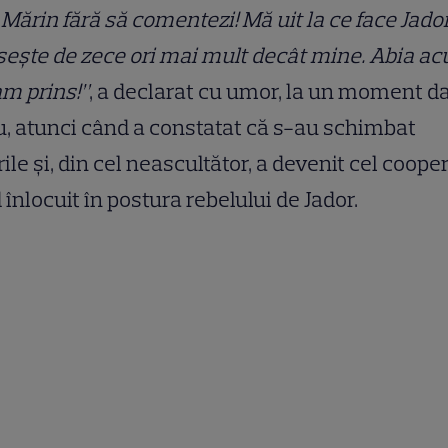
Mărin fără să comentezi! Mă uit la ce face Jado
ește de zece ori mai mult decât mine. Abia a
m prins!”
, a declarat cu umor, la un moment da
u, atunci când a constatat că s-au schimbat
rile și, din cel neascultător, a devenit cel coope
d înlocuit în postura rebelului de Jador.