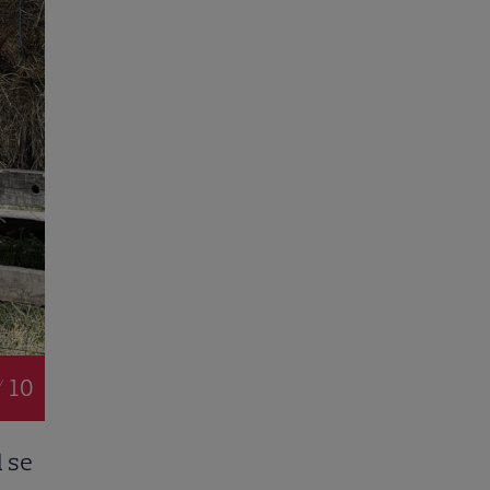
/ 10
l se