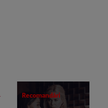
a
Recomandări