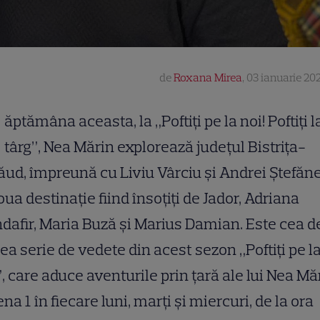
de
Roxana Mirea
,
03 ianuarie 202
ăptămâna aceasta, la „Poftiți pe la noi! Poftiți l
târg”, Nea Mărin explorează județul Bistrița-
ud, împreună cu Liviu Vârciu și Andrei Ștefăn
oua destinație fiind însoțiți de Jador, Adriana
dafir, Maria Buză și Marius Damian. Este cea d
ea serie de vedete din acest sezon „Poftiți pe l
”, care aduce aventurile prin țară ale lui Nea Mă
na 1 în fiecare luni, marți și miercuri, de la ora