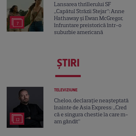
Lansarea thrillerului SF
„Capătul Străzii Stejar”: Anne
Hathaway și Ewan McGregor,
7
înfruntare preistorică într-o
suburbie americană
ŞTIRI
TELEVIZIUNE
Cheloo, declarație neașteptată
înainte de Asia Express: „Cred
că e singura chestie la care m-
12
am gândit”