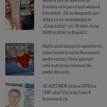
Relația dintre Valentin și
Daniela este pusă sub semnul
întrebării: „Să se despartă aici”.
Aflați ce se va întâmpla în
„Casa iubirii”, joi, 30 iulie, de la
10:00 și 16:30, la Kanal D
Harta unei distracții sportive în
mare trend la noi în București:
padle tennis. Unde găsești
cele mai bune terenuri de
padel din oraș
CE ASCUNDE ultima CIFRA a
CNP-ului? Dacă ai 3 sau 8
însemană că...