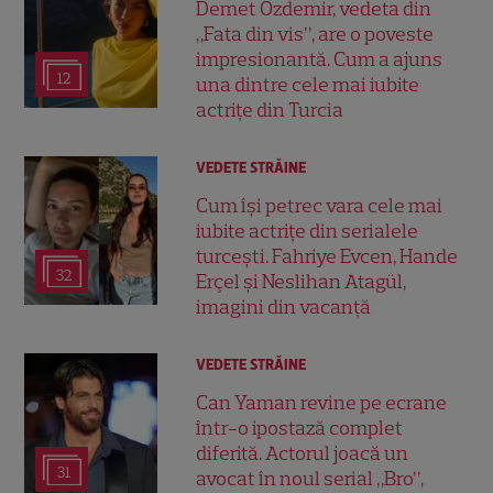
Demet Özdemir, vedeta din
„Fata din vis”, are o poveste
impresionantă. Cum a ajuns
12
una dintre cele mai iubite
actrițe din Turcia
VEDETE STRĂINE
Cum își petrec vara cele mai
iubite actrițe din serialele
turcești. Fahriye Evcen, Hande
32
Erçel și Neslihan Atagül,
imagini din vacanță
VEDETE STRĂINE
Can Yaman revine pe ecrane
într-o ipostază complet
diferită. Actorul joacă un
31
avocat în noul serial „Bro”,