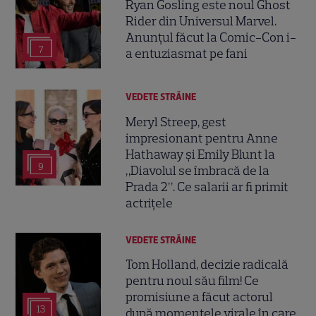
Ryan Gosling este noul Ghost
Rider din Universul Marvel.
Anunțul făcut la Comic-Con i-
7
a entuziasmat pe fani
VEDETE STRĂINE
Meryl Streep, gest
impresionant pentru Anne
Hathaway și Emily Blunt la
9
„Diavolul se îmbracă de la
Prada 2”. Ce salarii ar fi primit
actrițele
VEDETE STRĂINE
Tom Holland, decizie radicală
pentru noul său film! Ce
promisiune a făcut actorul
13
după momentele virale în care