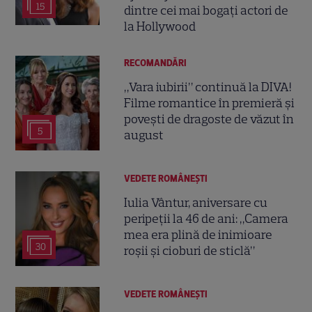
15
dintre cei mai bogați actori de
la Hollywood
RECOMANDĂRI
„Vara iubirii” continuă la DIVA!
Filme romantice în premieră și
povești de dragoste de văzut în
5
august
VEDETE ROMÂNEŞTI
Iulia Vântur, aniversare cu
peripeții la 46 de ani: „Camera
mea era plină de inimioare
30
roșii și cioburi de sticlă”
VEDETE ROMÂNEŞTI