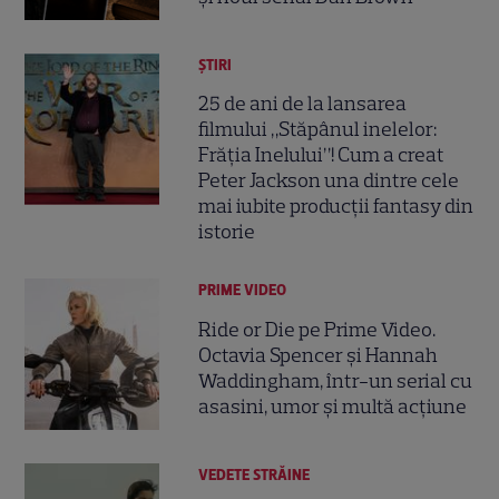
ȘTIRI
25 de ani de la lansarea
filmului „Stăpânul inelelor:
Frăția Inelului”! Cum a creat
Peter Jackson una dintre cele
mai iubite producții fantasy din
istorie
PRIME VIDEO
Ride or Die pe Prime Video.
Octavia Spencer și Hannah
Waddingham, într-un serial cu
asasini, umor și multă acțiune
VEDETE STRĂINE