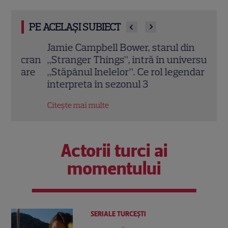
PE ACELAȘI SUBIECT
Jamie Campbell Bower, starul din
Josh
cran
„Stranger Things”, intră în universul
thri
are
„Stăpânul Inelelor”. Ce rol legendar va
prem
interpreta în sezonul 3
Citeș
Citește mai multe
Actorii turci ai
momentului
SERIALE TURCEŞTI