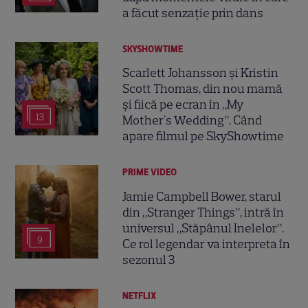
a făcut senzație prin dans
SKYSHOWTIME
Scarlett Johansson și Kristin
Scott Thomas, din nou mamă
și fiică pe ecran în „My
13
Mother's Wedding”. Când
apare filmul pe SkyShowtime
PRIME VIDEO
Jamie Campbell Bower, starul
din „Stranger Things”, intră în
universul „Stăpânul Inelelor”.
9
Ce rol legendar va interpreta în
sezonul 3
NETFLIX