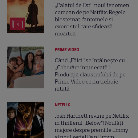
„Palatul de Est”, noul fenomen
coreean de pe Netflix: Regele
blestemat, fantomele și
5
exorcistul care sfidează
moartea
PRIME VIDEO
Când „Fălci” se întâlnește cu
„Coborâre întunecată”:
Producția claustrofobă de pe
Prime Video ce nu trebuie
ratată
NETFLIX
Josh Hartnett revine pe Netflix
în thrillerul „Below”! Noutăți
majore despre premiile Emmy
și noul serial Dan Brown