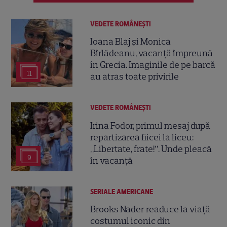
VEDETE ROMÂNEŞTI
Ioana Blaj și Monica
Bîrlădeanu, vacanță împreună
în Grecia. Imaginile de pe barcă
11
au atras toate privirile
VEDETE ROMÂNEŞTI
Irina Fodor, primul mesaj după
repartizarea fiicei la liceu:
„Libertate, frate!”. Unde pleacă
9
în vacanță
SERIALE AMERICANE
Brooks Nader readuce la viață
costumul iconic din