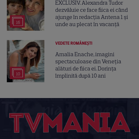
EXCLUSIV. Alexandra Tudor
dezvăluie ce face fiica ei când
ajunge în redacția Antena 1 și
16
unde au plecat în vacanță
VEDETE ROMÂNEŞTI
Amalia Enache, imagini
spectaculoase din Veneția
alături de fiica ei. Dorința
10
împlinită după 10 ani