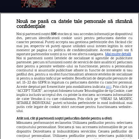
Nouă ne pasă ca datele tale personale să rămână
Libertatea
confidențiale
Libertatea pentru femei
Noi și partenerii noștri
596
stocăm și/sau accesăm informații pe dispozitivul
dvs., precum identificatorii cookie unici pentru prelucrarea datelor cu
GSP
caracter personal. Puteți accepta sau gestiona preferințele dvs. făcând clic
mai jos, respectiv vă puteți opune utilizării unui interes legitim în orice
Știri mondene
moment pe pagina cu politica de confidențialitate. Aceste alegeri vor fi
raportate partenerilor noștri și nu vă vor afecta navigarea.
Mai multe detalii
Noi si partenerii nostri (retelele de socializare si agentiile de publicitate
Avantaje
partenere, precum si furnizorii nostri de servicii de date analitice) prelucram
date pentru a permite website-ului sa functioneze, pentru a personaliza
Elle
continutul si anunturile publicitare afisate in functie de interesele si/sau
profilul dvs., pentru a va oferi functionalitati aferente retelelor de socializare
Unica
si pentru a analiza traficul pe website. Beneficiati de drepturile prevazute de
art. 15-22 din GDPR in legatura cu prelucrarea datelor cu caracter personal.
Retete practice
Aceste drepturi pot fi exercitate prin modalitatea indicata
aici
. Prin click pe
“ACCEPT TOATE”, acceptati folosirea tuturor Tehnologiilor de tip Cookie, care
implica inclusiv acceptul dvs. cu privire la stocarea/accesarea informatiilor
de catre Vendor-ii cu care colaboram. Prin click pe “VREAU SA MODIFIC
SETARILE INDIVIDUAL” puteti schimba preferintele in mod individual, mai
URMĂREȘTE-NE PE
putin cele legate de cookie strict necesare pentru functionarea website-
ului.
Atât noi, cât și partenerii noștri prelucrăm datele pentru a oferi:
Măsurarea performanței reclamelor. Utilizarea profilurilor pentru selectarea
conținutului personalizat. Stocarea și/sau accesarea informațiilor de pe un
dispozitiv. Dezvoltarea și îmbunătățirea serviciilor. Crearea profilurilor de
conținut personalizat. Utilizarea profilurilor pentru selectarea publicității
Copyright
2026
Ringier Romania – Toate Drepturile rezervate