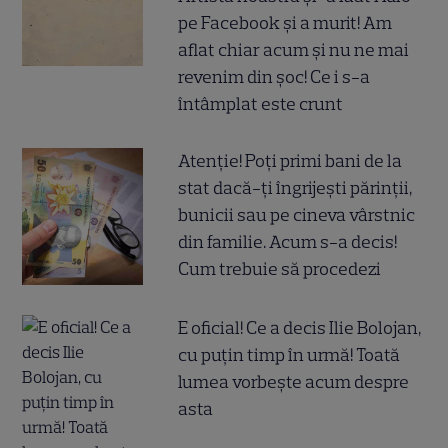
pe Facebook și a murit! Am
aflat chiar acum și nu ne mai
revenim din șoc! Ce i s-a
întâmplat este crunt
Atenție! Poți primi bani de la
stat dacă-ți îngrijești părinții,
bunicii sau pe cineva vârstnic
din familie. Acum s-a decis!
Cum trebuie să procedezi
E oficial! Ce a decis Ilie Bolojan,
cu puțin timp în urmă! Toată
lumea vorbește acum despre
asta