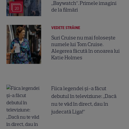
„Baywatch”. Primele imagini
20
de la filmări
VEDETE STRĂINE
Suri Cruise nu mai folosește
numele lui Tom Cruise.
Alegerea făcută în onoarea lui
Katie Holmes
Fiica legendei și-a făcut
debutul în televiziune: „Dacă
nu te văd în direct, dau în
judecată Liga!”