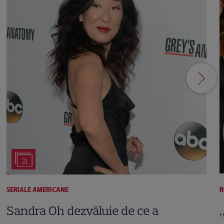
21
SERIALE AMERICANE
R
Sandra Oh dezvăluie de ce a