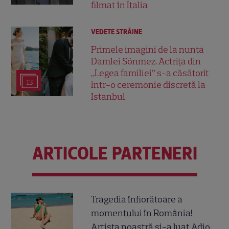
filmat în Italia
VEDETE STRĂINE
Primele imagini de la nunta
Damlei Sönmez. Actrița din
„Legea familiei” s-a căsătorit
13
într-o ceremonie discretă la
Istanbul
ARTICOLE PARTENERI
Tragedia înfiorătoare a
momentului în România!
Artista noastră și-a luat Adio