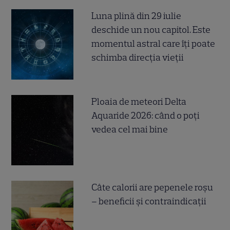
Luna plină din 29 iulie
deschide un nou capitol. Este
momentul astral care îți poate
schimba direcția vieții
Ploaia de meteori Delta
Aquaride 2026: când o poți
vedea cel mai bine
Câte calorii are pepenele roșu
– beneficii și contraindicații