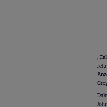
„
Cel
rela
Anas
Gre
Dak
John