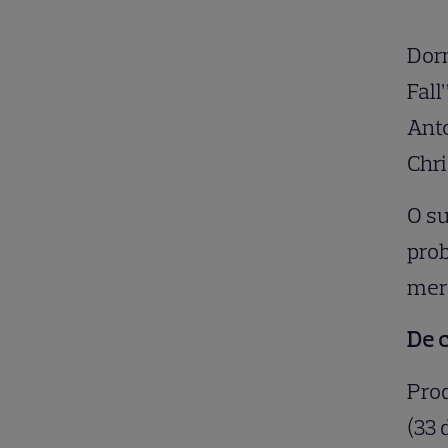
Dorn
Fall
Anto
Chri
O su
prob
mers
De 
Prod
(33 