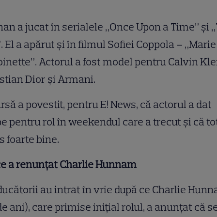
an a jucat în serialele „Once Upon a Time” şi 
”. El a apărut şi în filmul Sofiei Coppola – „Marie
inette”. Actorul a fost model pentru Calvin Kle
stian Dior şi Armani.
rsă a povestit, pentru E! News, că actorul a dat
e pentru rol în weekendul care a trecut şi că to
 foarte bine.
ce a renunţat Charlie Hunnam
ucătorii au intrat în vrie după ce Charlie Hun
de ani), care primise iniţial rolul, a anunţat că s