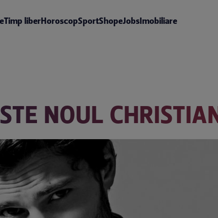
te
Timp liber
Horoscop
Sport
Shop
eJobs
Imobiliare
STE NOUL CHRISTIA