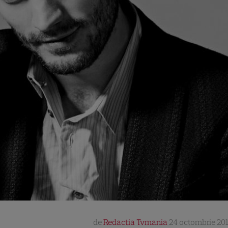
de
Redactia Tvmania
24 octombrie 201