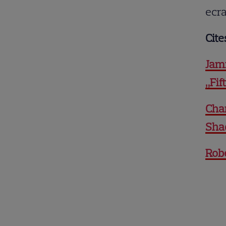
ecra
Cite
Jami
„Fif
Char
Sha
Robe