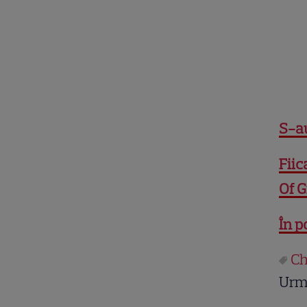
S-au
Fiic
Of G
În p
Ch
Urm