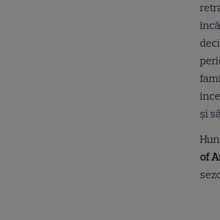
retr
încă
deci
peri
fami
înce
şi s
Hunn
of 
sezo