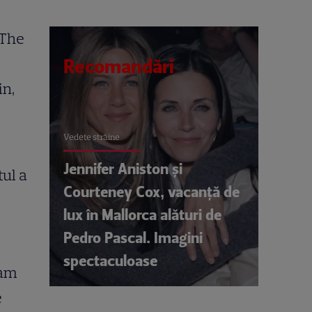
„The
Recomandări
in,
Vedete străine
Jennifer Aniston și
tul a
Courteney Cox, vacanță de
lux în Mallorca alături de
Pedro Pascal. Imagini
spectaculoase
nam
e