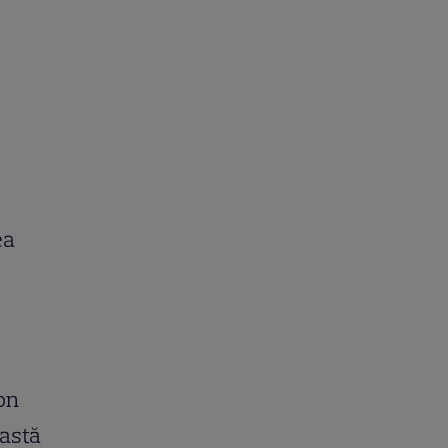
ea
Don
astă