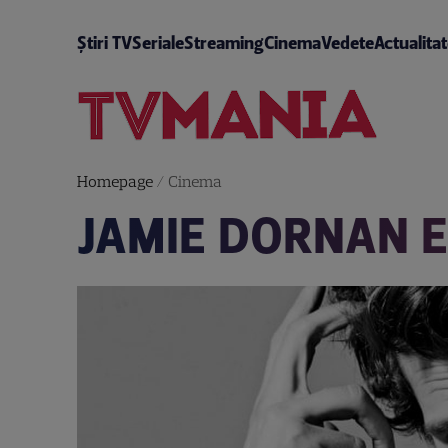
Știri TV
Seriale
Streaming
Cinema
Vedete
Actualita
Homepage
/
Cinema
JAMIE DORNAN E