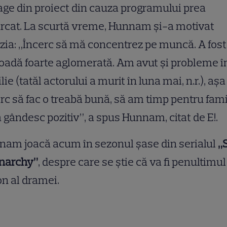
age din proiect din cauza programului prea
rcat. La scurtă vreme, Hunnam şi-a motivat
zia: „Încerc să mă concentrez pe muncă. A fost
oadă foarte aglomerată. Am avut şi probleme î
lie (tatăl actorului a murit în luna mai, n.r.), aşa
rc să fac o treabă bună, să am timp pentru fami
ă gândesc pozitiv”, a spus Hunnam, citat de E!.
am joacă acum în sezonul şase din serialul
„
Anarchy”
, despre care se ştie că va fi penultimul
n al dramei.