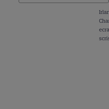
Irla
Char
ecra
scri