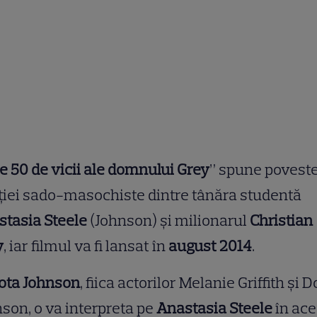
e 50 de vicii ale domnului Grey
” spune povest
ţiei sado-masochiste dintre tânăra studentă
tasia Steele
(Johnson) şi milionarul
Christian
y
, iar filmul va fi lansat în
august 2014
.
ota Johnson
, fiica actorilor Melanie Griffith şi 
son, o va interpreta pe
Anastasia Steele
în ace