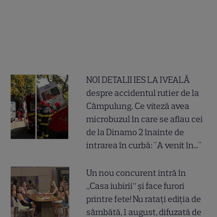
NOI DETALII IES LA IVEALĂ
despre accidentul rutier de la
Câmpulung. Ce viteză avea
microbuzul în care se aflau cei
de la Dinamo 2 înainte de
intrarea în curbă: "A venit în..."
Un nou concurent intră în
„Casa iubirii” și face furori
printre fete! Nu ratați ediția de
sâmbătă, 1 august, difuzată de