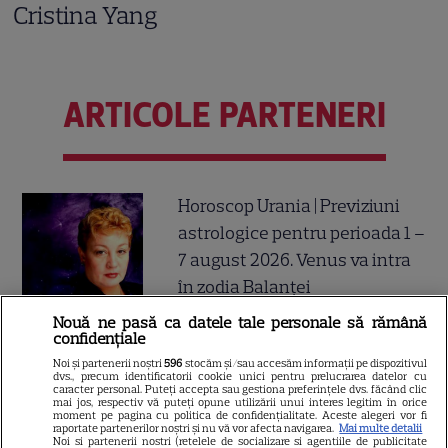
Cristina Yang
ARTICOLE PARTENERI
Horoscop Urania | Previziuni
astrologice pentru perioada 1 –
7 august 2026. Venus va intra
în zodia Balanței
Nouă ne pasă ca datele tale personale să rămână
confidențiale
Noi și partenerii noștri
596
stocăm și/sau accesăm informații pe dispozitivul
Ulei de perilla – ce este și ce
dvs., precum identificatorii cookie unici pentru prelucrarea datelor cu
caracter personal. Puteți accepta sau gestiona preferințele dvs. făcând clic
beneficii are
mai jos, respectiv vă puteți opune utilizării unui interes legitim în orice
moment pe pagina cu politica de confidențialitate. Aceste alegeri vor fi
raportate partenerilor noștri și nu vă vor afecta navigarea.
Mai multe detalii
Noi si partenerii nostri (retelele de socializare si agentiile de publicitate