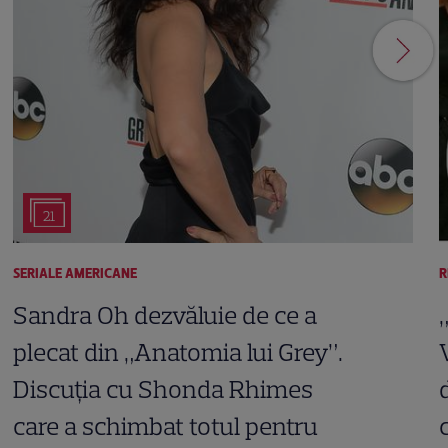
21
SERIALE AMERICANE
R
Sandra Oh dezvăluie de ce a
plecat din „Anatomia lui Grey”.
Discuția cu Shonda Rhimes
care a schimbat totul pentru