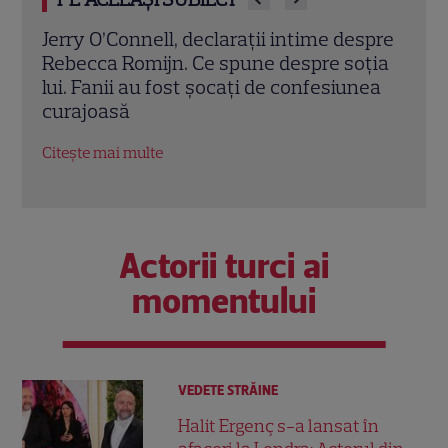
spre
Jonny Lee Miller, imagine rară alături de
Mosh
ția
fiul lui de 17 ani. Fostul soț al Angelinei
diag
nea
Jolie este de nerecunoscut
canc
trimi
Citește mai multe
Citeș
Actorii turci ai
momentului
VEDETE STRĂINE
Halit Ergenç s-a lansat în