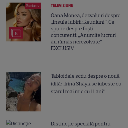
TELEVIZIUNE
Exclusiv
Oana Monea, dezvăluiri despre
„Insula Iubirii: Reuniuni”. Ce
spune despre foștii
16
concurenți: „Anumite lucruri
au rămas nerezolvate”
EXCLUSIV
Tabloidele scriu despre o nouă
idilă: „Irina Shayk se iubește cu
starul mai mic cu 11 ani”
Distincție specială pentru