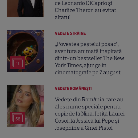
ce Leonardo DiCaprio și
Charlize Theron au evitat
altarul
VEDETE STRĂINE
„Povestea peștelui posac”,
aventura animată inspirată
dintr-un bestseller The New
11
York Times, ajunge în
cinematografe pe 7 august
VEDETE ROMÂNEŞTI
Vedete din România care au
ales nume speciale pentru
copii: de la Nina, fetița Laurei
68
Cosoi, la Jessica lui Pepe și
Josephine a Ginei Pistol