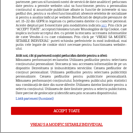
partenere, precum si furnizorii nostri de servicii de date analitice) prelucram
date pentru a permite website-ului sa functioneze, pentru a personaliza
continutul si anunturile publicitare afisate in functie de interesele si/sau
profilul dvs., pentru a va oferi functionalitati aferente retelelor de socializare
si pentru a analiza traficul pe website. Beneficiati de drepturile prevazute de
art. 15-22 din GDPR in legatura cu prelucrarea datelor cu caracter personal.
Aceste drepturi pot fi exercitate prin modalitatea indicata
aici
. Prin click pe
Cum poate fi consumat
“ACCEPT TOATE”, acceptati folosirea tuturor Tehnologiilor de tip Cookie, care
implica inclusiv acceptul dvs. cu privire la stocarea/accesarea informatiilor
ghimbirul
de catre Vendor-ii cu care colaboram. Prin click pe “VREAU SA MODIFIC
SETARILE INDIVIDUAL” puteti schimba preferintele in mod individual, mai
putin cele legate de cookie strict necesare pentru functionarea website-
ului.
Atât noi, cât și partenerii noștri prelucrăm datele pentru a oferi:
Măsurarea performanței reclamelor. Utilizarea profilurilor pentru selectarea
conținutului personalizat. Stocarea și/sau accesarea informațiilor de pe un
dispozitiv. Dezvoltarea și îmbunătățirea serviciilor. Crearea profilurilor de
conținut personalizat. Utilizarea profilurilor pentru selectarea publicității
Ce este decoctul, cum se
personalizate. Crearea profilurilor pentru publicitate personalizată.
Măsurarea performanței conținutului. Înțelegerea publicului prin statistici
obţine şi care sunt utilizările
sau combinații de date din surse diferite. Utilizarea datelor limitate pentru a
selecta conținutul. Utilizarea de date limitate pentru a selecta publicitatea.
acestuia
Date precise de geolocație și identificarea prin scanarea dispozitivului.
Listă parteneri (furnizori)
ACCEPT TOATE
VREAU SA MODIFIC SETARILE INDIVIDUAL