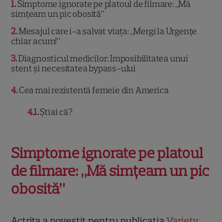
1
Simptome ignorate pe platoul de filmare: „Mă
simțeam un pic obosită”
2
Mesajul care i-a salvat viața: „Mergi la Urgențe
chiar acum!”
3
Diagnosticul medicilor: Imposibilitatea unui
stent și necesitatea bypass-ului
4
Cea mai rezistentă femeie din America
4.1
Știai că?
Simptome ignorate pe platoul
de filmare: „Mă simțeam un pic
obosită”
Actrița a povestit pentru publicația
Variety
,