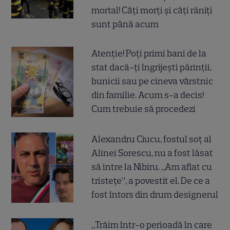
mortal! Câți morți și câți răniți
sunt până acum
Atenție! Poți primi bani de la
stat dacă-ți îngrijești părinții,
bunicii sau pe cineva vârstnic
din familie. Acum s-a decis!
Cum trebuie să procedezi
Alexandru Ciucu, fostul soț al
Alinei Sorescu, nu a fost lăsat
să intre la Nibiru. „Am aflat cu
tristețe”, a povestit el. De ce a
fost întors din drum designerul
„Trăim într-o perioadă în care