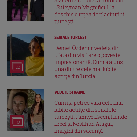
afaceri la Londra: Actorul din
„Suleyman Magnificul” a
deschis o rețea de plăcintării
turcești
SERIALE TURCEŞTI
Demet Özdemir, vedeta din
„Fata din vis”, are o poveste
impresionantă. Cum a ajuns
12
una dintre cele mai iubite
actrițe din Turcia
VEDETE STRĂINE
Cum își petrec vara cele mai
iubite actrițe din serialele
turcești. Fahriye Evcen, Hande
32
Erçel și Neslihan Atagül,
imagini din vacanță